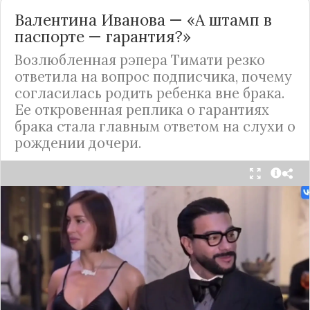
Валентина Иванова — «А штамп в
паспорте — гарантия?»
Возлюбленная рэпера Тимати резко
ответила на вопрос подписчика, почему
согласилась родить ребенка вне брака.
Ее откровенная реплика о гарантиях
брака стала главным ответом на слухи о
рождении дочери.
Валентина Иванова, избранница рэпера Тимати,
публично ответила на бестактный вопрос о
своем решении родить ребенка вне
официального брака. Ее резкая реакция стала
первым косвенным подтверждением слухов о
рождении дочери, ранее распространяемых
изданием «СтарХит».
Хотя сама звездная пара официально не