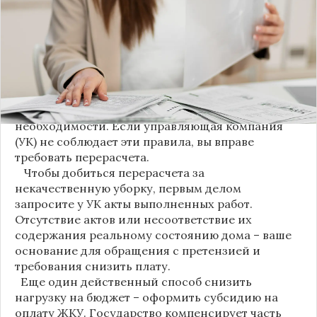
ProДеньги", теперь уборка мест общего
пользования (МОП) выделена в отдельную
строку. Это дает жильцам четкое понимание, за
что именно они платят.
Новые нормы строго регламентируют частоту
уборки: мытье полов и лестниц должно
проводиться несколько раз в неделю, удаление
пыли – еженедельно, а уборка снега – по мере
необходимости. Если управляющая компания
(УК) не соблюдает эти правила, вы вправе
требовать перерасчета.
Чтобы добиться перерасчета за
некачественную уборку, первым делом
запросите у УК акты выполненных работ.
Отсутствие актов или несоответствие их
содержания реальному состоянию дома – ваше
основание для обращения с претензией и
требования снизить плату.
Еще один действенный способ снизить
нагрузку на бюджет – оформить субсидию на
оплату ЖКУ. Государство компенсирует часть