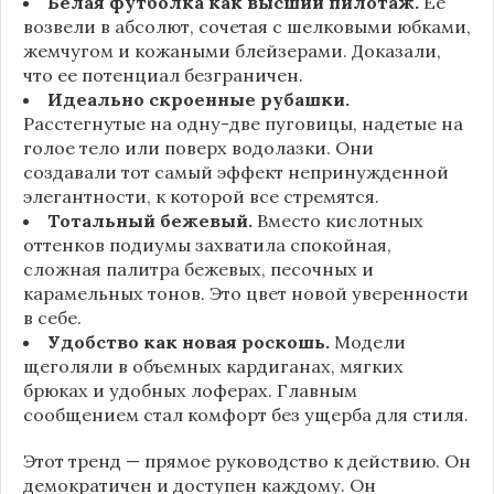
Белая футболка как высший пилотаж.
Ее
возвели в абсолют, сочетая с шелковыми юбками,
жемчугом и кожаными блейзерами. Доказали,
что ее потенциал безграничен.
Идеально скроенные рубашки.
Расстегнутые на одну-две пуговицы, надетые на
голое тело или поверх водолазки. Они
создавали тот самый эффект непринужденной
элегантности, к которой все стремятся.
Тотальный бежевый.
Вместо кислотных
оттенков подиумы захватила спокойная,
сложная палитра бежевых, песочных и
карамельных тонов. Это цвет новой уверенности
в себе.
Удобство как новая роскошь.
Модели
щеголяли в объемных кардиганах, мягких
брюках и удобных лоферах. Главным
сообщением стал комфорт без ущерба для стиля.
Этот тренд — прямое руководство к действию. Он
демократичен и доступен каждому. Он