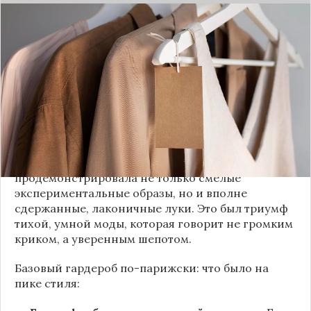
Принято считать, что Неделя моды в Париже —
это исключительно про безумные тренды, на
которые обычный человек посмотрит с
недоумением. Но самый интересный тренд этого
сезона был обращен к реальной жизни. Показы
доказали: истинная роскошь и мастерство стиля
заключаются не в эпатаже, а в виртуозном
владении базовыми вещами.
Как тонко подметила автор канала «Деловая
косметичка», завершившаяся неделя моды
продемонстрировала не только смелые
экспериментальные образы, но и вполне
сдержанные, лаконичные луки. Это был триумф
тихой, умной моды, которая говорит не громким
криком, а уверенным шепотом.
Базовый гардероб по-парижски: что было на
пике стиля: