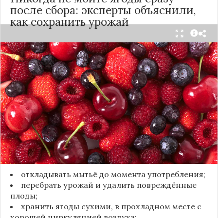
после сбора: эксперты объяснили,
как сохранить урожай
Мытьё ягод сразу после сбора может обернуться
полной потерей урожая. Как отмечает канал
«Сделай сам», на поверхности плодов есть
естественный восковой налёт, который играет
роль природного барьера. Он защищает ягоды
от пересыхания, бактерий и плесени. При
смывании этого слоя плоды быстро начинают
темнеть, покрываться налётом и терять вкус.
Чтобы ягоды сохранили свежесть, специалисты
рекомендуют:
откладывать мытьё до момента употребления;
перебрать урожай и удалить повреждённые
плоды;
хранить ягоды сухими, в прохладном месте с
хорошей циркуляцией воздуха;