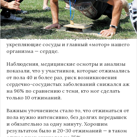
кардиологических проблем.
В ходе десятилетнего исследования, в котором
принимали участие более 1000 мужчин, ученые
из Гарварда смогли вычислить точное
количество отжиманий и время их выполнения,
укрепляющие сосуды и главный «мотор» нашего
организма — сердце.
Наблюдения, медицинские осмотры и анализы
показали, что у участников, которые отжимались
от пола 40 и более раз, риск возникновения
сердечно-сосудистых заболеваний снижался аж
на 96% по сравнению с теми, кто мог сделать
только 10 отжиманий.
Важным уточнением стало то, что отжиматься от
пола нужно интенсивно, без долгих передышек
и обязательно за одну минуту. Хорошим
результатом было и 20-30 отжиманий — в таком