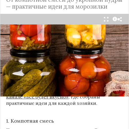
— практичные идеи для морозилки
Каждый год, когда приходит пора богатого
урожая, я стараюсь сохранить максимум летних
витаминов. Закатки в банки — это, безусловно,
классика, которая никуда не уходит из нашей
жизни. Но современный подход к хранению
продуктов показывает, что есть и более простые,
быстрые и удобные способы.
Сегодня я делюсь своими любимыми рецептами
без банок и долгих стерилизаций. Подробнее и с
пошаговыми инструкциями их можно найти на
канале «Все будет вкусно»
, где собраны
практичные идеи для каждой хозяйки.
1. Компотная смесь