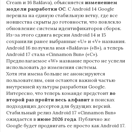
Cream и 16 Baklava), объясняется
изменением
модели разработки ОС
. С Android 14 Google
перешла на единую стабильную ветку, где все
новшества скрыты до готовности, что повлекло
обновление системы идентификаторов сборок.
Из-за этого сдвига версии Android 14 и 15
сохранили ранее выбранные «U» и «V» названия.
Android 16 получила имя «Baklava» («B»), а теперь
Android 17 стала «Cinnamon Bun» («C»).
Предполагаемое «W» название просто не успели
использовать до изменения системы.
Хотя эти имена больше не анонсируются
пользователям, они остаются важной частью
внутренней культуры разработки Google.
Интересно, что теперь команде предстоит
во
второй раз пройти весь алфавит
в поисках
подходящих десертов для будущих версий.
Стабильный релиз Android 17 «Cinnamon Bun»
ожидается в
июне 2026 года
. Публично же
Google будет продвигать ее просто как Android 17.