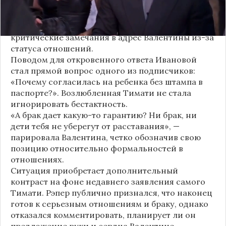
объявляла о пополнении, поклонники уже
засыпали их поздравлениями. Однако
некоторые комментаторы позволили себе
критические замечания в адрес Валентины из-за
статуса отношений.
Поводом для откровенного ответа Ивановой
стал прямой вопрос одного из подписчиков:
«Почему согласилась на ребенка без штампа в
паспорте?». Возлюбленная Тимати не стала
игнорировать бестактность.
«А брак дает какую-то гарантию? Ни брак, ни
дети тебя не уберегут от расставания», —
парировала Валентина, четко обозначив свою
позицию относительно формальностей в
отношениях.
Ситуация приобретает дополнительный
контраст на фоне недавнего заявления самого
Тимати. Рэпер публично признался, что наконец
готов к серьезным отношениям и браку, однако
отказался комментировать, планирует ли он
предложение руки и сердца Валентине.