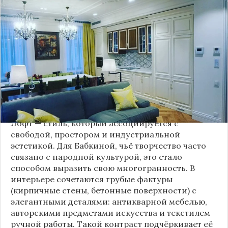
Народная артистка
России
Надежда Бабкина,
известная своей любовью к традиционному
стилю и народной эстетике, удивила
поклонников, выбрав для своей новой
московской квартиры современный стиль лофт.
Это решение стало настоящим откровением,
демонстрирующим её умение сочетать классику
и актуальные тенденции. Подробности о
проекте раскрывает канал “DOMEO | РЕМОНТ
КВАРТИР | НЕДВИЖИМОСТЬ” 2.
Лофт — стиль, который ассоциируется с
свободой, простором и индустриальной
эстетикой. Для Бабкиной, чьё творчество часто
связано с народной культурой, это стало
способом выразить свою многогранность. В
интерьере сочетаются грубые фактуры
(кирпичные стены, бетонные поверхности) с
элегантными деталями: антикварной мебелью,
авторскими предметами искусства и текстилем
ручной работы. Такой контраст подчёркивает её