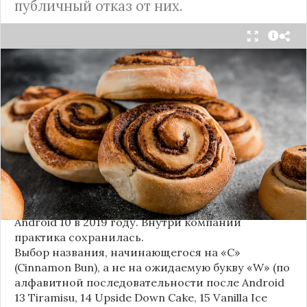
публичный отказ от них.
Стало известно внутреннее кодовое имя
следующей крупной версии Android. Как
сообщают источники, Android 17, релиз которой
ожидается в 2026 году, разрабатывается под
названием
«Cinnamon Bun»
(«Булочка с
корицей»).
Это решение продолжает знаменитую традицию
Google называть версии Android в честь
сладостей и десертов (Cupcake, Donut, KitKat и
т.д.), хотя компания
прекратила публично
использовать эти имена
с момента выхода
Android 10 в 2019 году. Внутри компании
практика сохранилась.
Выбор названия, начинающегося на «C»
(Cinnamon Bun), а не на ожидаемую букву «W» (по
алфавитной последовательности после Android
13 Tiramisu, 14 Upside Down Cake, 15 Vanilla Ice