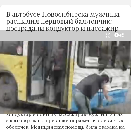
В автобусе Новосибирска мужчина
распылил перцовый баллончик:
пострадали кондуктор и пассажир
Вечером 24 сентября в салоне автобуса маршрута
№18 в Новосибирске произошёл инцидент с
применением перцового баллончика. Как
сообщили очевидцы в
Telegram-канале
«Инцидент Новосибирск»
, неизвестный
мужчина с бородой сначала вступил в перепалку
с кондуктором, затем поссорился с другими
пассажирами. В ходе конфликта он достал
газовый баллончик и распылил его в салоне.
По предварительным данным, пострадали
кондуктор и один из пассажиров-мужчин. У них
зафиксированы признаки поражения слизистых
оболочек. Медицинская помощь была оказана на