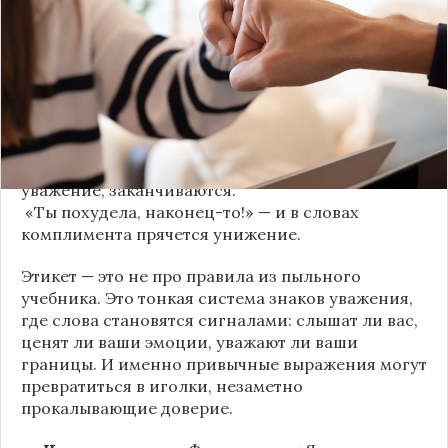
когда в разговоре звучит невинная на первый
взгляд фраза. Подробнее об этом рассказывает
канал
«Этикет и психология общения» на Дзене
.
«Да я никому не расскажу, правда». И через пару
дней вашу историю пересказывает другой
человек.
«Хватит ныть» — и разговор, а вместе с ним
уважение, заканчиваются.
«Ты похудела, наконец-то!» — и в словах
комплимента прячется унижение.
Этикет — это не про правила из пыльного
учебника. Это тонкая система знаков уважения,
где слова становятся сигналами: слышат ли вас,
ценят ли ваши эмоции, уважают ли ваши
границы. И именно привычные выражения могут
превратиться в иголки, незаметно
прокалывающие доверие.