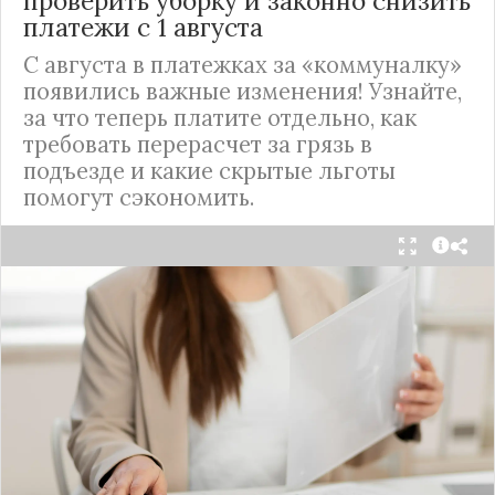
проверить уборку и законно снизить
платежи с 1 августа
С августа в платежках за «коммуналку»
появились важные изменения! Узнайте,
за что теперь платите отдельно, как
требовать перерасчет за грязь в
подъезде и какие скрытые льготы
помогут сэкономить.
С 1 августа в квитанциях за жилищно-
коммунальные услуги введено важное
новшество. Как поясняет автор канала "ВЗО
ProДеньги", теперь уборка мест общего
пользования (МОП) выделена в отдельную
строку. Это дает жильцам четкое понимание, за
что именно они платят.
Новые нормы строго регламентируют частоту
уборки: мытье полов и лестниц должно