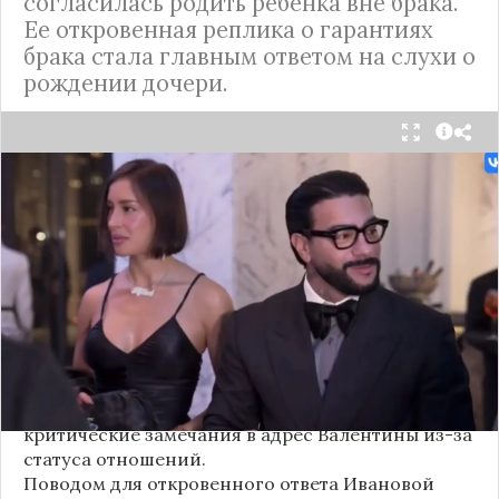
согласилась родить ребенка вне брака.
Ее откровенная реплика о гарантиях
брака стала главным ответом на слухи о
рождении дочери.
Валентина Иванова, избранница рэпера Тимати,
публично ответила на бестактный вопрос о
своем решении родить ребенка вне
официального брака. Ее резкая реакция стала
первым косвенным подтверждением слухов о
рождении дочери, ранее распространяемых
изданием «СтарХит».
Хотя сама звездная пара официально не
объявляла о пополнении, поклонники уже
засыпали их поздравлениями. Однако
некоторые комментаторы позволили себе
критические замечания в адрес Валентины из-за
статуса отношений.
Поводом для откровенного ответа Ивановой