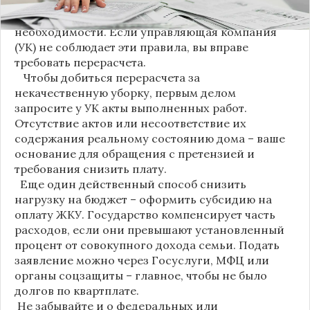
проводиться несколько раз в неделю, удаление
пыли – еженедельно, а уборка снега – по мере
необходимости. Если управляющая компания
(УК) не соблюдает эти правила, вы вправе
требовать перерасчета.
Чтобы добиться перерасчета за
некачественную уборку, первым делом
запросите у УК акты выполненных работ.
Отсутствие актов или несоответствие их
содержания реальному состоянию дома – ваше
основание для обращения с претензией и
требования снизить плату.
Еще один действенный способ снизить
нагрузку на бюджет – оформить субсидию на
оплату ЖКУ. Государство компенсирует часть
расходов, если они превышают установленный
процент от совокупного дохода семьи. Подать
заявление можно через Госуслуги, МФЦ или
органы соцзащиты – главное, чтобы не было
долгов по квартплате.
Не забывайте и о федеральных или