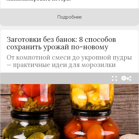
Подробнее
Заготовки без банок: 8 способов
сохранить урожай по-новому
От компотной смеси до укропной пудры
— практичные идеи для морозилки
Каждый год, когда приходит пора богатого
урожая, я стараюсь сохранить максимум летних
витаминов. Закатки в банки — это, безусловно,
классика, которая никуда не уходит из нашей
жизни. Но современный подход к хранению
продуктов показывает, что есть и более простые,
быстрые и удобные способы.