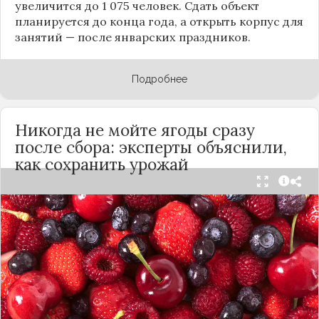
увеличится до 1 075 человек. Сдать объект
планируется до конца года, а открыть корпус для
занятий — после январских праздников.
Подробнее
Никогда не мойте ягоды сразу
после сбора: эксперты объяснили,
как сохранить урожай
Мытьё ягод сразу после сбора может обернуться
полной потерей урожая. Как отмечает канал
«Сделай сам», на поверхности плодов есть
естественный восковой налёт, который играет
роль природного барьера. Он защищает ягоды
от пересыхания, бактерий и плесени. При
смывании этого слоя плоды быстро начинают
темнеть, покрываться налётом и терять вкус.