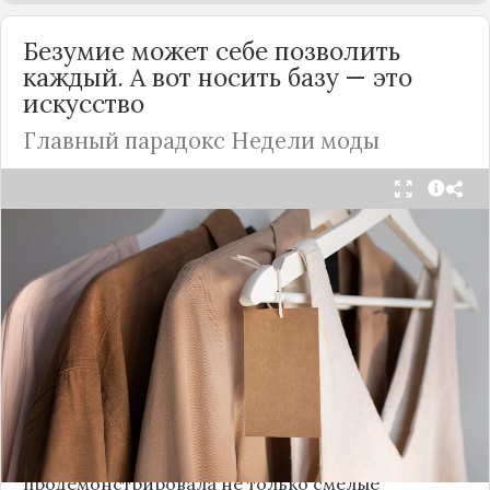
Безумие может себе позволить
каждый. А вот носить базу — это
искусство
Главный парадокс Недели моды
Принято считать, что Неделя моды в Париже —
это исключительно про безумные тренды, на
которые обычный человек посмотрит с
недоумением. Но самый интересный тренд этого
сезона был обращен к реальной жизни. Показы
доказали: истинная роскошь и мастерство стиля
заключаются не в эпатаже, а в виртуозном
владении базовыми вещами.
Как тонко подметила автор канала «Деловая
косметичка», завершившаяся неделя моды
продемонстрировала не только смелые