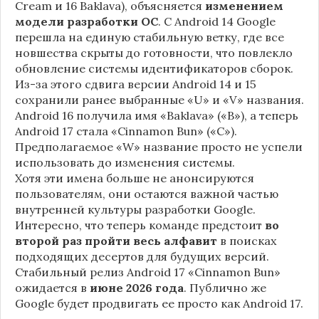
Cream и 16 Baklava), объясняется
изменением
модели разработки ОС
. С Android 14 Google
перешла на единую стабильную ветку, где все
новшества скрыты до готовности, что повлекло
обновление системы идентификаторов сборок.
Из-за этого сдвига версии Android 14 и 15
сохранили ранее выбранные «U» и «V» названия.
Android 16 получила имя «Baklava» («B»), а теперь
Android 17 стала «Cinnamon Bun» («C»).
Предполагаемое «W» название просто не успели
использовать до изменения системы.
Хотя эти имена больше не анонсируются
пользователям, они остаются важной частью
внутренней культуры разработки Google.
Интересно, что теперь команде предстоит
во
второй раз пройти весь алфавит
в поисках
подходящих десертов для будущих версий.
Стабильный релиз Android 17 «Cinnamon Bun»
ожидается в
июне 2026 года
. Публично же
Google будет продвигать ее просто как Android 17.