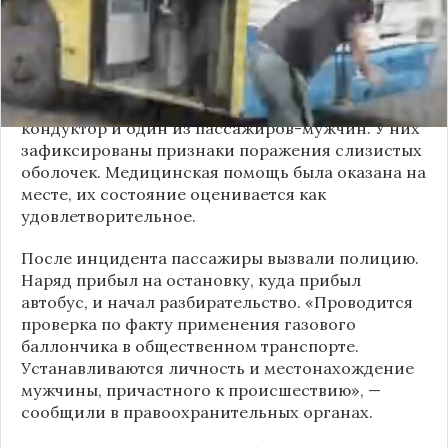
с кондуктором, затем поссорился с другими
пассажирами. В ходе конфликта он достал
газовый баллончик и распылил его в салоне.
По предварительным данным, пострадали
кондуктор и один из пассажиров-мужчин. У них
зафиксированы признаки поражения слизистых
оболочек. Медицинская помощь была оказана на
месте, их состояние оценивается как
удовлетворительное.
После инцидента пассажиры вызвали полицию.
Наряд прибыл на остановку, куда прибыл
автобус, и начал разбирательство. «Проводится
проверка по факту применения газового
баллончика в общественном транспорте.
Устанавливаются личность и местонахождение
мужчины, причастного к происшествию», —
сообщили в правоохранительных органах.