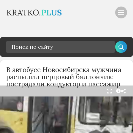
В автобусе Новосибирска мужчина
распылил перцовый баллончик:
пострадали кондуктор и пассажир
Вечером 24 сентября в салоне автобуса маршрута
№18 в Новосибирске произошёл инцидент с
применением перцового баллончика. Как
сообщили очевидцы в
Telegram-канале
«Инцидент Новосибирск»
, неизвестный
мужчина с бородой сначала вступил в перепалку