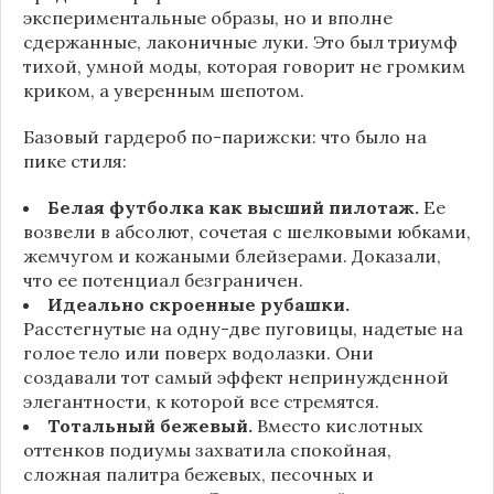
экспериментальные образы, но и вполне
сдержанные, лаконичные луки. Это был триумф
тихой, умной моды, которая говорит не громким
криком, а уверенным шепотом.
Базовый гардероб по-парижски: что было на
пике стиля:
Белая футболка как высший пилотаж.
Ее
возвели в абсолют, сочетая с шелковыми юбками,
жемчугом и кожаными блейзерами. Доказали,
что ее потенциал безграничен.
Идеально скроенные рубашки.
Расстегнутые на одну-две пуговицы, надетые на
голое тело или поверх водолазки. Они
создавали тот самый эффект непринужденной
элегантности, к которой все стремятся.
Тотальный бежевый.
Вместо кислотных
оттенков подиумы захватила спокойная,
сложная палитра бежевых, песочных и