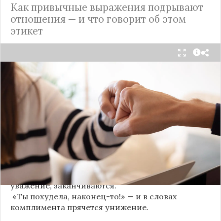
Как привычные выражения подрывают
отношения — и что говорит об этом
этикет
Мы часто думаем, что доверие рушится из-за
серьёзных предательств. Но на самом деле оно
трещит по швам гораздо раньше — в момент,
когда в разговоре звучит невинная на первый
взгляд фраза. Подробнее об этом рассказывает
канал
«Этикет и психология общения» на Дзене
.
«Да я никому не расскажу, правда». И через пару
дней вашу историю пересказывает другой
человек.
«Хватит ныть» — и разговор, а вместе с ним
уважение, заканчиваются.
«Ты похудела, наконец-то!» — и в словах
комплимента прячется унижение.