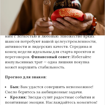
В отношениях избегайте надуманных проблем:
воздушные замки могут разрушить тепло между
вами", — комментирует астролог Руслана
Краснова. Ключ к карьерным высотам —
вдохновение и уверенность в своих талантах.
Сложные задачи покорятся, если подходить к
ним с легкостью и любовью. Множество ярких
шансов потребуют вашей целеустремленности,
активности и лидерских качеств. Середина и
конец недели идеальны для старта проектов и
переговоров.
Финансовый совет:
Избегайте
импульсивных трат — одна лишняя покупка
может нарушить стабильность.
Прогноз для знаков:
Бык:
Вам удастся совершить невозможное!
Смело беритесь за амбициозные задачи.
Кролик:
Звезды сулят радостные события и
позитивные эмоции. Наслаждайтесь моментом!