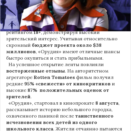
конкурентов, как «Чумовая пятница» и
«Фантастическая четвёрка: Первые шаги». Сборы
за уикенд в США составили
$42,5 миллиона
.
Старт стал особенно значимым для фильма с
рейтингом
18+
, демонстрируя высокий
зрительский интерес. Учитывая относительно
скромный
бюджет проекта около $38
миллионов
, «Орудия» имеют отличные шансы
быстро окупиться и стать прибыльными.
На успешное открытие ленты повлияли
восторженные отзывы
. На авторитетном
агрегаторе
Rotten Tomatoes
фильм получил
редкие
95% «свежести» от кинокритиков
и
высокие
87% положительных оценок от
зрителей
.
«Орудия», стартовал в кинопрокате
8 августа
,
рассказывает историю небольшого городка,
охваченного паникой после
таинственного
исчезновения всех детей из одного
школьного класса
. Жители отчаянно пытаются