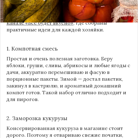
Сегодня я делюсь своими любимыми рецептами
без банок и долгих стерилизаций. Подробнее и с
пошаговыми инструкциями их можно найти на
канале «Все будет вкусно»
, где собраны
практичные идеи для каждой хозяйки.
1. Компотная смесь
Простая и очень полезная заготовка. Беру
яблоки, груши, сливы, абрикосы и любые ягоды с
дачи, аккуратно перемешиваю и фасую в
порционные пакеты. Зимой — достал пакетик,
закинул в кастрюлю, и ароматный домашний
компот готов. Такой набор отлично подходит и
для пирогов.
2. Заморозка кукурузы
Консервированная кукуруза в магазине стоит
дорого. Поэтому я отвариваю свежие початки,