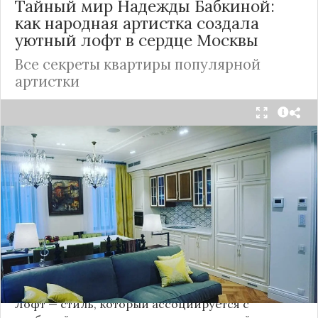
Тайный мир Надежды Бабкиной:
как народная артистка создала
уютный лофт в сердце
Москвы
Все секреты квартиры популярной
артистки
Народная артистка
России
Надежда Бабкина,
известная своей любовью к традиционному
стилю и народной эстетике, удивила
поклонников, выбрав для своей новой
московской квартиры современный стиль лофт.
Это решение стало настоящим откровением,
демонстрирующим её умение сочетать классику
и актуальные тенденции. Подробности о
проекте раскрывает канал “DOMEO | РЕМОНТ
КВАРТИР | НЕДВИЖИМОСТЬ” 2.
Лофт — стиль, который ассоциируется с