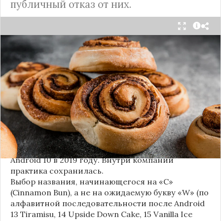
публичный отказ от них.
Стало известно внутреннее кодовое имя
следующей крупной версии Android. Как
сообщают источники, Android 17, релиз которой
ожидается в 2026 году, разрабатывается под
названием
«Cinnamon Bun»
(«Булочка с
корицей»).
Это решение продолжает знаменитую традицию
Google называть версии Android в честь
сладостей и десертов (Cupcake, Donut, KitKat и
т.д.), хотя компания
прекратила публично
использовать эти имена
с момента выхода
Android 10 в 2019 году. Внутри компании
практика сохранилась.
Выбор названия, начинающегося на «C»
(Cinnamon Bun), а не на ожидаемую букву «W» (по
алфавитной последовательности после Android
13 Tiramisu, 14 Upside Down Cake, 15 Vanilla Ice