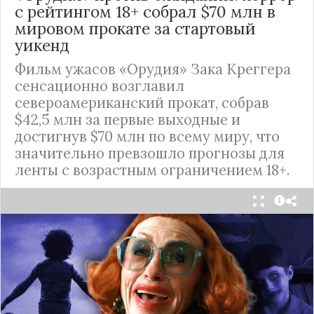
с рейтингом 18+ собрал $70 млн в
мировом прокате за стартовый
уикенд
Фильм ужасов «Орудия» Зака Креггера
сенсационно возглавил
североамериканский прокат, собрав
$42,5 млн за первые выходные и
достигнув $70 млн по всему миру, что
значительно превзошло прогнозы для
ленты с возрастным ограничением 18+.
Кассовый успех нового хоррора «Орудия»
превзошел все ожидания. Фильм Зака Креггера
уверенно стартовал в мировом прокате, собрав
за первые выходные впечатляющие
$70
миллионов
.
В Северной Америке картина с ходу захватила
первое место
в чартах, обойдя таких