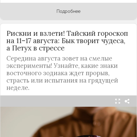
Подробнее
Рискни и взлети! Тайский гороскоп
на 11–17 августа: Бык творит чудеса,
а Петух в стрессе
Середина августа зовет на смелые
эксперименты! Узнайте, какие знаки
восточного зодиака ждет прорыв,
страсть или испытания на грядущей
неделе.
Общая атмосфера недели (11–17 августа):
"Середина августа — время смелости и
необычных экспериментов. Иногда стоит
рискнуть — это вознесет вас на вершину успеха.