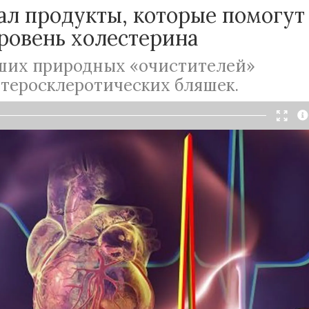
ал продукты, которые помогут
ровень холестерина
ших природных «очистителей»
атеросклеротических бляшек.
Читать в Telegram
века сосудистая стенка уплотняется, и на ней
тые липидные полоски, которые в процессе
я превращаются в бляшки. Какие же продукты
иться с ними?
и развитие бляшек полностью зависит от
ня холестерина в крови. Холестерин является
ительным материалом в организме. Известный