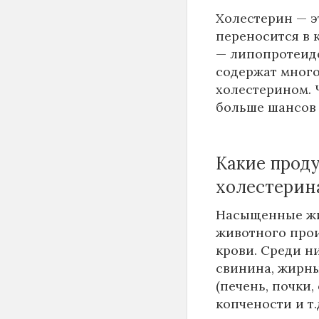
Холестерин — э
переносится в 
— липопротеид
содержат много
холестерином. 
больше шансов 
Какие прод
холестерин
Насыщенные жи
животного прои
крови. Среди ни
свинина, жирны
(печень, почки,
копчености и т.