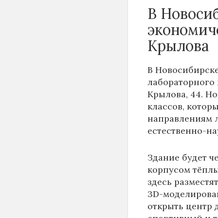
В Новоси
экономич
Крылова
В Новосибирске
лабораторного 
Крылова, 44. Н
классов, котор
направлениям 
естественно-на
Здание будет ч
корпусом тёплы
здесь разместя
3D-моделирован
открыть центр д