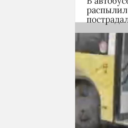
В автобу
распылил
пострада
Вечером 24 сен
Новосибирске 
баллончика. К
«Инцидент Нов
сначала вступи
с другими пасс
баллончик и ра
По предварител
пассажиров-му
поражения сли
оказана на мест
удовлетворител