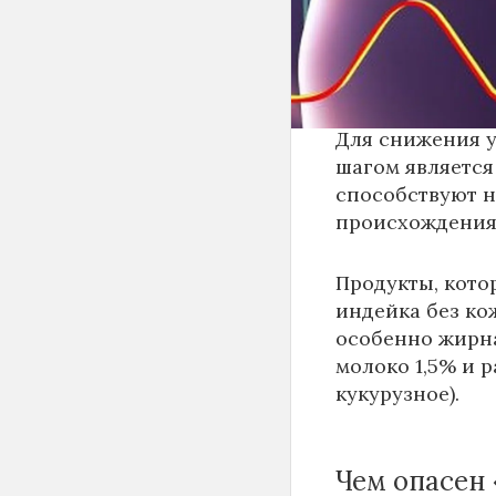
кардиолог Евге
снижение холес
изменению сост
Для снижения у
шагом является
способствуют 
происхождения
Продукты, кото
индейка без ко
особенно жирна
молоко 1,5% и 
кукурузное).
Чем опасен