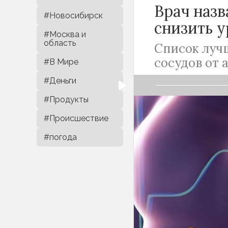
Врач назв
#Новосибирск
снизить у
#Москва и
область
Список луч
сосудов от 
#В Мире
#Деньги
#Продукты
#Происшествие
C годами у чело
#погода
появляются жел
своего развити
помогают справ
Возникновение 
повышения уров
основным стро