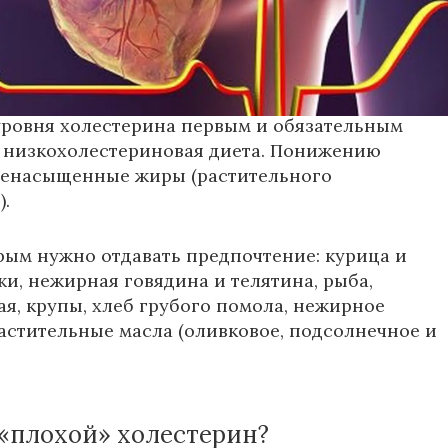
ний Шляхто говорит, что планомерное
терина в крови приводит к качественному
ояния сосудов.
ровня холестерина первым и обязательным
 низкохолестериновая диета. Понижению
ненасыщенные жиры (растительного
).
рым нужно отдавать предпочтение: курица и
жи, нежирная говядина и телятина, рыба,
я, крупы, хлеб грубого помола, нежирное
растительные масла (оливковое, подсолнечное и
 «плохой» холестерин?