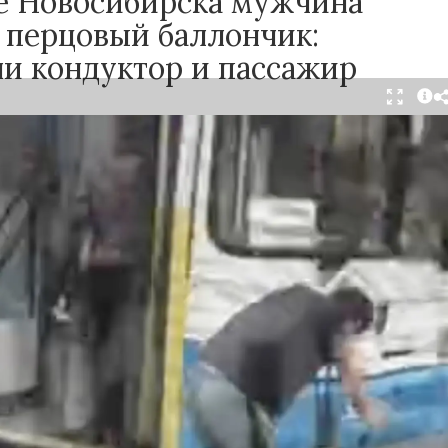
се Новосибирска мужчина
 перцовый баллончик:
ли кондуктор и пассажир
тября в салоне автобуса маршрута №18 в
произошёл инцидент с применением перцового
ак сообщили очевидцы в
Telegram-канале
осибирск»
, неизвестный мужчина с бородой
л в перепалку с кондуктором, затем поссорился
ажирами. В ходе конфликта он достал газовый
спылил его в салоне.
ьным данным, пострадали кондуктор и один из
жчин. У них зафиксированы признаки
зистых оболочек. Медицинская помощь была
е, их состояние оценивается как
ьное.