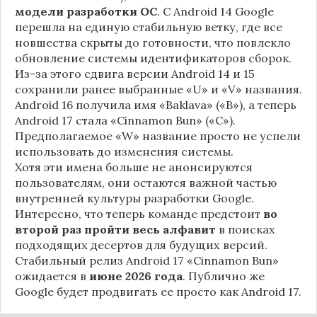
модели разработки ОС
. С Android 14 Google
перешла на единую стабильную ветку, где все
новшества скрыты до готовности, что повлекло
обновление системы идентификаторов сборок.
Из-за этого сдвига версии Android 14 и 15
сохранили ранее выбранные «U» и «V» названия.
Android 16 получила имя «Baklava» («B»), а теперь
Android 17 стала «Cinnamon Bun» («C»).
Предполагаемое «W» название просто не успели
использовать до изменения системы.
Хотя эти имена больше не анонсируются
пользователям, они остаются важной частью
внутренней культуры разработки Google.
Интересно, что теперь команде предстоит
во
второй раз пройти весь алфавит
в поисках
подходящих десертов для будущих версий.
Стабильный релиз Android 17 «Cinnamon Bun»
ожидается в
июне 2026 года
. Публично же
Google будет продвигать ее просто как Android 17.