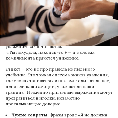
когда в разговоре звучит невинная на первый
взгляд фраза. Подробнее об этом рассказывает
канал
«Этикет и психология общения» на Дзене
.
«Да я никому не расскажу, правда». И через пару
дней вашу историю пересказывает другой
человек.
«Хватит ныть» — и разговор, а вместе с ним
уважение, заканчиваются.
«Ты похудела, наконец-то!» — и в словах
комплимента прячется унижение.
Этикет — это не про правила из пыльного
учебника. Это тонкая система знаков уважения,
где слова становятся сигналами: слышат ли вас,
ценят ли ваши эмоции, уважают ли ваши
границы. И именно привычные выражения могут
превратиться в иголки, незаметно
прокалывающие доверие.
Чужие секреты.
Фразы вроде «Я не должна