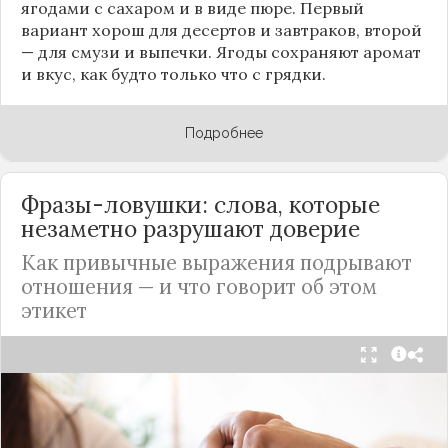
ягодами с сахаром и в виде пюре. Первый
вариант хорош для десертов и завтраков, второй
— для смузи и выпечки. Ягоды сохраняют аромат
и вкус, как будто только что с грядки.
Подробнее
Фразы-ловушки: слова, которые
незаметно разрушают доверие
Как привычные выражения подрывают
отношения — и что говорит об этом
этикет
Мы часто думаем, что доверие рушится из-за
серьёзных предательств. Но на самом деле оно
трещит по швам гораздо раньше — в момент,