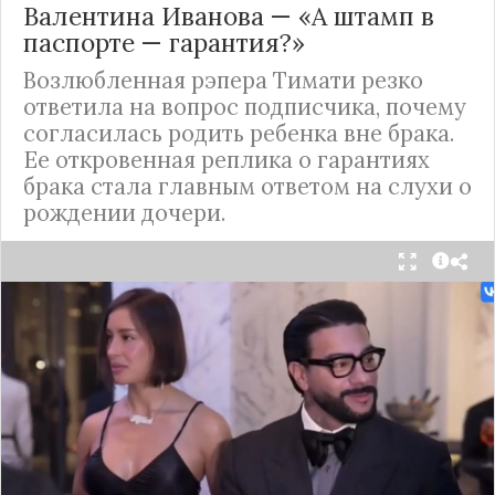
Валентина Иванова — «А штамп в
паспорте — гарантия?»
Возлюбленная рэпера Тимати резко
ответила на вопрос подписчика, почему
согласилась родить ребенка вне брака.
Ее откровенная реплика о гарантиях
брака стала главным ответом на слухи о
рождении дочери.
Валентина Иванова, избранница рэпера Тимати,
публично ответила на бестактный вопрос о
своем решении родить ребенка вне
официального брака. Ее резкая реакция стала
первым косвенным подтверждением слухов о
рождении дочери, ранее распространяемых
изданием «СтарХит».
Хотя сама звездная пара официально не
объявляла о пополнении, поклонники уже