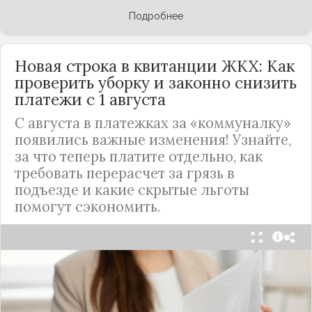
Подробнее
Новая строка в квитанции ЖКХ: Как
проверить уборку и законно снизить
платежи с 1 августа
С августа в платежках за «коммуналку»
появились важные изменения! Узнайте,
за что теперь платите отдельно, как
требовать перерасчет за грязь в
подъезде и какие скрытые льготы
помогут сэкономить.
С 1 августа в квитанциях за жилищно-
коммунальные услуги введено важное
новшество. Как поясняет автор канала "ВЗО
ProДеньги", теперь уборка мест общего