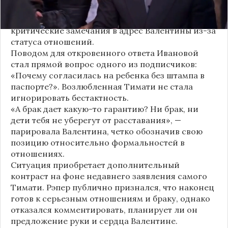
засыпали их поздравлениями. Однако
некоторые комментаторы позволили себе
критические замечания в адрес Валентины из-за
статуса отношений.
Поводом для откровенного ответа Ивановой
стал прямой вопрос одного из подписчиков:
«Почему согласилась на ребенка без штампа в
паспорте?». Возлюбленная Тимати не стала
игнорировать бестактность.
«А брак дает какую-то гарантию? Ни брак, ни
дети тебя не уберегут от расставания», —
парировала Валентина, четко обозначив свою
позицию относительно формальностей в
отношениях.
Ситуация приобретает дополнительный
контраст на фоне недавнего заявления самого
Тимати. Рэпер публично признался, что наконец
готов к серьезным отношениям и браку, однако
отказался комментировать, планирует ли он
предложение руки и сердца Валентине.