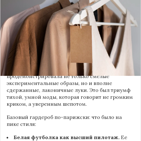
Принято считать, что Неделя моды в Париже —
это исключительно про безумные тренды, на
которые обычный человек посмотрит с
недоумением. Но самый интересный тренд этого
сезона был обращен к реальной жизни. Показы
доказали: истинная роскошь и мастерство стиля
заключаются не в эпатаже, а в виртуозном
владении базовыми вещами.
Как тонко подметила автор канала «Деловая
косметичка», завершившаяся неделя моды
продемонстрировала не только смелые
экспериментальные образы, но и вполне
сдержанные, лаконичные луки. Это был триумф
тихой, умной моды, которая говорит не громким
криком, а уверенным шепотом.
Базовый гардероб по-парижски: что было на
пике стиля:
Белая футболка как высший пилотаж.
Ее