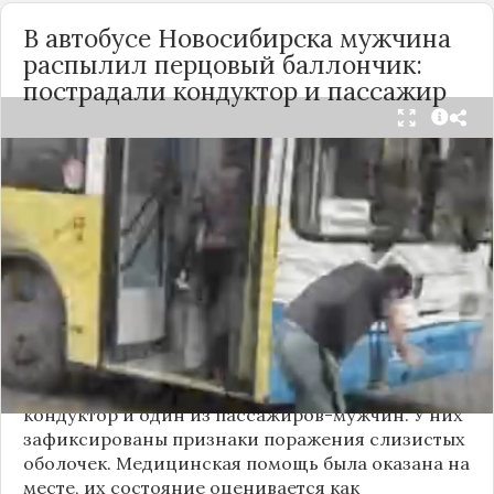
В автобусе Новосибирска мужчина
распылил перцовый баллончик:
пострадали кондуктор и пассажир
Вечером 24 сентября в салоне автобуса маршрута
№18 в Новосибирске произошёл инцидент с
применением перцового баллончика. Как
сообщили очевидцы в
Telegram-канале
«Инцидент Новосибирск»
, неизвестный
мужчина с бородой сначала вступил в перепалку
с кондуктором, затем поссорился с другими
пассажирами. В ходе конфликта он достал
газовый баллончик и распылил его в салоне.
По предварительным данным, пострадали
кондуктор и один из пассажиров-мужчин. У них
зафиксированы признаки поражения слизистых
оболочек. Медицинская помощь была оказана на
месте, их состояние оценивается как