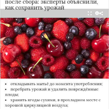
после сбора: эксперты объяснили,
как сохранить урожай
Мытьё ягод сразу после сбора может обернуться
полной потерей урожая. Как отмечает канал
«Сделай сам», на поверхности плодов есть
естественный восковой налёт, который играет
роль природного барьера. Он защищает ягоды
от пересыхания, бактерий и плесени. При
смывании этого слоя плоды быстро начинают
темнеть, покрываться налётом и терять вкус.
Чтобы ягоды сохранили свежесть, специалисты
рекомендуют:
откладывать мытьё до момента употребления;
перебрать урожай и удалить повреждённые
плоды;
хранить ягоды сухими, в прохладном месте с
хорошей циркуляцией воздуха;