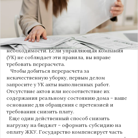
пользования (МОП) выделена в отдельную
строку. Это дает жильцам четкое понимание, за
что именно они платят.
Новые нормы строго регламентируют частоту
уборки: мытье полов и лестниц должно
проводиться несколько раз в неделю, удаление
пыли – еженедельно, а уборка снега – по мере
необходимости. Если управляющая компания
(УК) не соблюдает эти правила, вы вправе
требовать перерасчета.
Чтобы добиться перерасчета за
некачественную уборку, первым делом
запросите у УК акты выполненных работ.
Отсутствие актов или несоответствие их
содержания реальному состоянию дома – ваше
основание для обращения с претензией и
требования снизить плату.
Еще один действенный способ снизить
нагрузку на бюджет – оформить субсидию на
оплату ЖКУ. Государство компенсирует часть