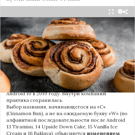
Стало известно внутреннее кодовое имя
следующей крупной версии Android. Как
сообщают источники, Android 17, релиз которой
ожидается в 2026 году, разрабатывается под
названием
«Cinnamon Bun»
(«Булочка с
корицей»).
Это решение продолжает знаменитую традицию
Google называть версии Android в честь
сладостей и десертов (Cupcake, Donut, KitKat и
т.д.), хотя компания
прекратила публично
использовать эти имена
с момента выхода
Android 10 в 2019 году. Внутри компании
практика сохранилась.
Выбор названия, начинающегося на «C»
(Cinnamon Bun), а не на ожидаемую букву «W» (по
алфавитной последовательности после Android
13 Tiramisu, 14 Upside Down Cake, 15 Vanilla Ice
Cream и 16 Baklava), объясняется
изменением