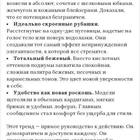
возвели в абсолют, сочетая с шелковыми юбками,
жемчугом и кожаными блейзерами. Доказали,
что ее потенциал безграничен.
Идеально скроенные рубашки.
Расстегнутые на одну-две пуговицы, надетые на
голое тело или поверх водолазки. Они
создавали тот самый эффект непринужденной
элегантности, к которой все стремятся.
Тотальный бежевый.
Вместо кислотных
оттенков подиумы захватила спокойная,
сложная палитра бежевых, песочных и
карамельных тонов. Это цвет новой уверенности
в себе.
Удобство как новая роскошь.
Модели
щеголяли в объемных кардиганах, мягких
брюках и удобных лоферах. Главным
сообщением стал комфорт без ущерба для стиля.
Этот тренд — прямое руководство к действию. Он
демократичен и доступен каждому. Он
призывает пересмотреть свой гардероб и