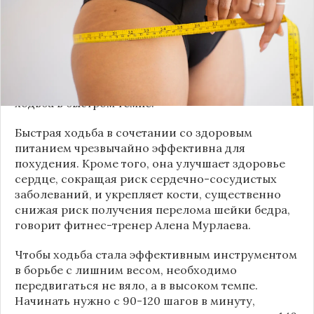
этого вида физической активности.
Секретным оружием для избавления от
ненавистных килограммов, а также прекрасной
альтернативой бегу и другим видам активности,
направленным на сжигание жира, может стать
ходьба в быстром темпе.
Быстрая ходьба в сочетании со здоровым
питанием чрезвычайно эффективна для
похудения. Кроме того, она улучшает здоровье
сердце, сокращая риск сердечно-сосудистых
заболеваний, и укрепляет кости, существенно
снижая риск получения перелома шейки бедра,
говорит фитнес-тренер Алена Мурлаева.
Чтобы ходьба стала эффективным инструментом
в борьбе с лишним весом, необходимо
передвигаться не вяло, а в высоком темпе.
Начинать нужно с 90-120 шагов в минуту,