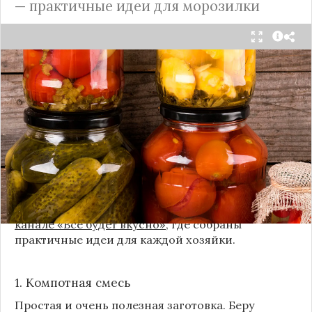
— практичные идеи для морозилки
Каждый год, когда приходит пора богатого
урожая, я стараюсь сохранить максимум летних
витаминов. Закатки в банки — это, безусловно,
классика, которая никуда не уходит из нашей
жизни. Но современный подход к хранению
продуктов показывает, что есть и более простые,
быстрые и удобные способы.
Сегодня я делюсь своими любимыми рецептами
без банок и долгих стерилизаций. Подробнее и с
пошаговыми инструкциями их можно найти на
канале «Все будет вкусно»
, где собраны
практичные идеи для каждой хозяйки.
1. Компотная смесь
Простая и очень полезная заготовка. Беру