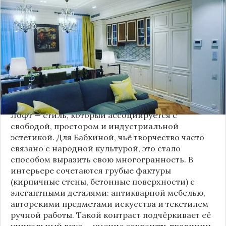
известная своей любовью к традиционному
стилю и народной эстетике, удивила
поклонников, выбрав для своей новой
московской квартиры современный стиль лофт.
Это решение стало настоящим откровением,
демонстрирующим её умение сочетать классику
и актуальные тенденции. Подробности о
проекте раскрывает канал “DOMEO | РЕМОНТ
КВАРТИР | НЕДВИЖИМОСТЬ” 2.
Лофт — стиль, который ассоциируется с
свободой, простором и индустриальной
эстетикой. Для Бабкиной, чьё творчество часто
связано с народной культурой, это стало
способом выразить свою многогранность. В
интерьере сочетаются грубые фактуры
(кирпичные стены, бетонные поверхности) с
элегантными деталями: антикварной мебелью,
авторскими предметами искусства и текстилем
ручной работы. Такой контраст подчёркивает её
уникальный вкус — умение сохранять традиции,