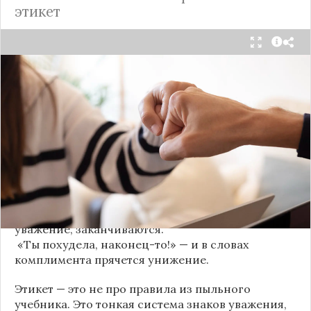
этикет
Мы часто думаем, что доверие рушится из-за
серьёзных предательств. Но на самом деле оно
трещит по швам гораздо раньше — в момент,
когда в разговоре звучит невинная на первый
взгляд фраза. Подробнее об этом рассказывает
канал
«Этикет и психология общения» на Дзене
.
«Да я никому не расскажу, правда». И через пару
дней вашу историю пересказывает другой
человек.
«Хватит ныть» — и разговор, а вместе с ним
уважение, заканчиваются.
«Ты похудела, наконец-то!» — и в словах
комплимента прячется унижение.
Этикет — это не про правила из пыльного
учебника. Это тонкая система знаков уважения,