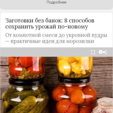
Подробнее
Заготовки без банок: 8 способов
сохранить урожай по-новому
От компотной смеси до укропной пудры
— практичные идеи для морозилки
Каждый год, когда приходит пора богатого
урожая, я стараюсь сохранить максимум летних
витаминов. Закатки в банки — это, безусловно,
классика, которая никуда не уходит из нашей
жизни. Но современный подход к хранению
продуктов показывает, что есть и более простые,
быстрые и удобные способы.
Сегодня я делюсь своими любимыми рецептами
без банок и долгих стерилизаций. Подробнее и с