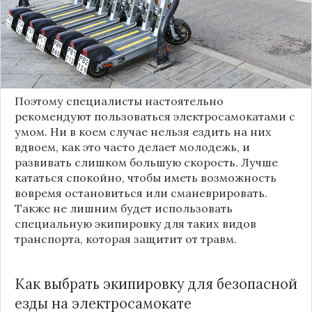
для передвижения популярный сегодня вид
транспорта - электросамокаты. Кататься на них
удобно и захватывающе, однако если не
соблюдать правила безопасности, можно сильно
пострадать самому или навредить прохожим.
Поэтому специалисты настоятельно
рекомендуют пользоваться электросамокатами с
умом. Ни в коем случае нельзя ездить на них
вдвоем, как это часто делает молодежь, и
развивать слишком большую скорость. Лучше
кататься спокойно, чтобы иметь возможность
вовремя остановиться или сманеврировать.
Также не лишним будет использовать
специальную экипировку для таких видов
транспорта, которая защитит от травм.
Как выбрать экипировку для безопасной
езды на электросамокате