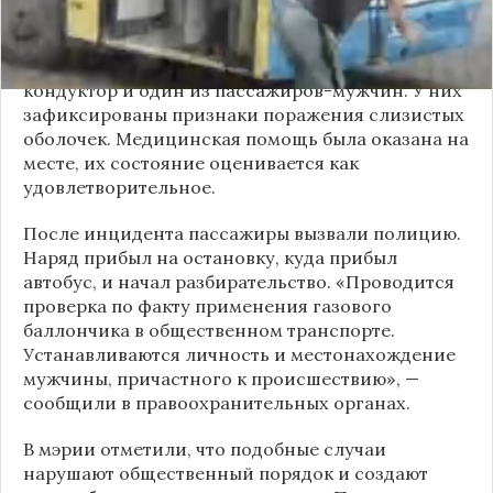
газовый баллончик и распылил его в салоне.
По предварительным данным, пострадали
кондуктор и один из пассажиров-мужчин. У них
зафиксированы признаки поражения слизистых
оболочек. Медицинская помощь была оказана на
месте, их состояние оценивается как
удовлетворительное.
После инцидента пассажиры вызвали полицию.
Наряд прибыл на остановку, куда прибыл
автобус, и начал разбирательство. «Проводится
проверка по факту применения газового
баллончика в общественном транспорте.
Устанавливаются личность и местонахождение
мужчины, причастного к происшествию», —
сообщили в правоохранительных органах.
В мэрии отметили, что подобные случаи
нарушают общественный порядок и создают