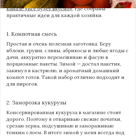
пошаговыми инструкциями их можно найти на
канале «Все будет вкусно»
, где собраны
практичные идеи для каждой хозяйки.
1. Компотная смесь
Простая и очень полезная заготовка. Беру
яблоки, груши, сливы, абрикосы и любые ягоды с
дачи, аккуратно перемешиваю и фасую в
порционные пакеты. Зимой — достал пакетик,
закинул в кастрюлю, и ароматный домашний
компот готов. Такой набор отлично подходит и
для пирогов.
2. Заморозка кукурузы
Консервированная кукуруза в магазине стоит
дорого. Поэтому я отвариваю свежие початки,
срезаю зерна, подсушиваю и замораживаю
тонким слоем. В итоге зимой у меня всегда под