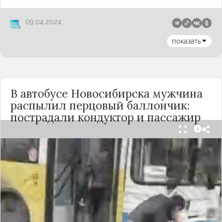
09.04.2024
показать
В автобусе Новосибирска мужчина
распылил перцовый баллончик:
пострадали кондуктор и пассажир
Вечером 24 сентября в салоне автобуса маршрута
№18 в Новосибирске произошёл инцидент с
применением перцового баллончика. Как
сообщили очевидцы в
Telegram-канале
«Инцидент Новосибирск»
, неизвестный
мужчина с бородой сначала вступил в перепалку
с кондуктором, затем поссорился с другими
пассажирами. В ходе конфликта он достал