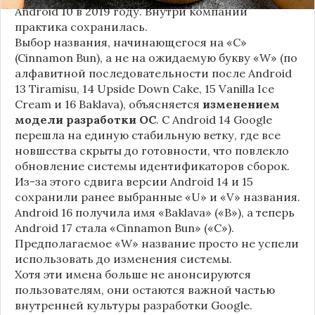
Android 10 в 2019 году. Внутри компании
практика сохранилась.
Выбор названия, начинающегося на «C»
(Cinnamon Bun), а не на ожидаемую букву «W» (по
алфавитной последовательности после Android
13 Tiramisu, 14 Upside Down Cake, 15 Vanilla Ice
Cream и 16 Baklava), объясняется
изменением
модели разработки ОС
. С Android 14 Google
перешла на единую стабильную ветку, где все
новшества скрыты до готовности, что повлекло
обновление системы идентификаторов сборок.
Из-за этого сдвига версии Android 14 и 15
сохранили ранее выбранные «U» и «V» названия.
Android 16 получила имя «Baklava» («B»), а теперь
Android 17 стала «Cinnamon Bun» («C»).
Предполагаемое «W» название просто не успели
использовать до изменения системы.
Хотя эти имена больше не анонсируются
пользователям, они остаются важной частью
внутренней культуры разработки Google.