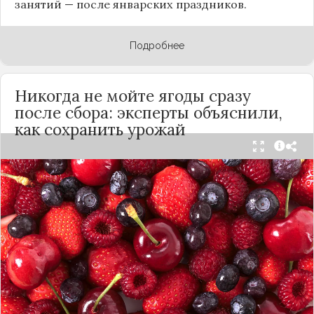
занятий — после январских праздников.
Подробнее
Никогда не мойте ягоды сразу
после сбора: эксперты объяснили,
как сохранить урожай
Мытьё ягод сразу после сбора может обернуться
полной потерей урожая. Как отмечает канал
«Сделай сам», на поверхности плодов есть
естественный восковой налёт, который играет
роль природного барьера. Он защищает ягоды
от пересыхания, бактерий и плесени. При
смывании этого слоя плоды быстро начинают
темнеть, покрываться налётом и терять вкус.
Чтобы ягоды сохранили свежесть, специалисты