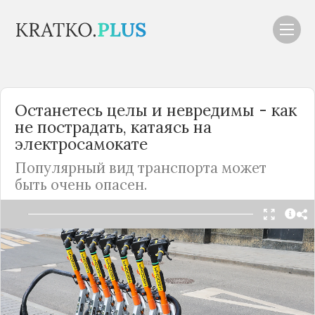
Останетесь целы и невредимы - как
не пострадать, катаясь на
электросамокате
Популярный вид транспорта может
быть очень опасен.
Читать в Telegram
Во многие регионы
России
пришла
долгожданная весна, дороги очистились от
снега, поэтому граждане начали использовать