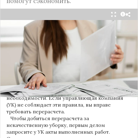
помогут сэкономить.
С 1 августа в квитанциях за жилищно-
коммунальные услуги введено важное
новшество. Как поясняет автор канала "ВЗО
ProДеньги", теперь уборка мест общего
пользования (МОП) выделена в отдельную
строку. Это дает жильцам четкое понимание, за
что именно они платят.
Новые нормы строго регламентируют частоту
уборки: мытье полов и лестниц должно
проводиться несколько раз в неделю, удаление
пыли – еженедельно, а уборка снега – по мере
необходимости. Если управляющая компания
(УК) не соблюдает эти правила, вы вправе
требовать перерасчета.
Чтобы добиться перерасчета за
некачественную уборку, первым делом
запросите у УК акты выполненных работ.