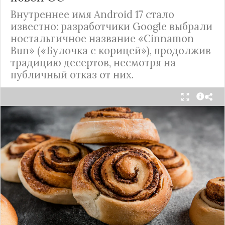
Внутреннее имя Android 17 стало
известно: разработчики Google выбрали
ностальгичное название «Cinnamon
Bun» («Булочка с корицей»), продолжив
традицию десертов, несмотря на
публичный отказ от них.
Стало известно внутреннее кодовое имя
следующей крупной версии Android. Как
сообщают источники, Android 17, релиз которой
ожидается в 2026 году, разрабатывается под
названием
«Cinnamon Bun»
(«Булочка с
корицей»).
Это решение продолжает знаменитую традицию
Google называть версии Android в честь
сладостей и десертов (Cupcake, Donut, KitKat и
т.д.), хотя компания
прекратила публично
использовать эти имена
с момента выхода