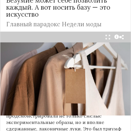
Безумие может себе позволить
каждый. А вот носить базу — это
искусство
Главный парадокс Недели моды
Принято считать, что Неделя моды в Париже —
это исключительно про безумные тренды, на
которые обычный человек посмотрит с
недоумением. Но самый интересный тренд этого
сезона был обращен к реальной жизни. Показы
доказали: истинная роскошь и мастерство стиля
заключаются не в эпатаже, а в виртуозном
владении базовыми вещами.
Как тонко подметила автор канала «Деловая
косметичка», завершившаяся неделя моды
продемонстрировала не только смелые
экспериментальные образы, но и вполне
сдержанные, лаконичные луки. Это был триумф