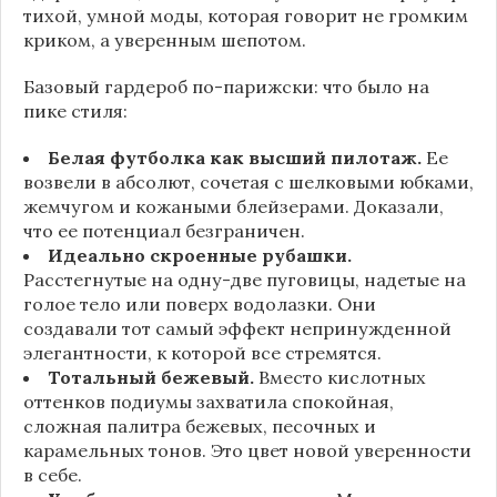
тихой, умной моды, которая говорит не громким
криком, а уверенным шепотом.
Базовый гардероб по-парижски: что было на
пике стиля:
Белая футболка как высший пилотаж.
Ее
возвели в абсолют, сочетая с шелковыми юбками,
жемчугом и кожаными блейзерами. Доказали,
что ее потенциал безграничен.
Идеально скроенные рубашки.
Расстегнутые на одну-две пуговицы, надетые на
голое тело или поверх водолазки. Они
создавали тот самый эффект непринужденной
элегантности, к которой все стремятся.
Тотальный бежевый.
Вместо кислотных
оттенков подиумы захватила спокойная,
сложная палитра бежевых, песочных и
карамельных тонов. Это цвет новой уверенности
в себе.