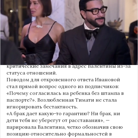
своем решении родить ребенка вне
официального брака. Ее резкая реакция стала
первым косвенным подтверждением слухов о
рождении дочери, ранее распространяемых
изданием «СтарХит».
Хотя сама звездная пара официально не
объявляла о пополнении, поклонники уже
засыпали их поздравлениями. Однако
некоторые комментаторы позволили себе
критические замечания в адрес Валентины из-за
статуса отношений.
Поводом для откровенного ответа Ивановой
стал прямой вопрос одного из подписчиков:
«Почему согласилась на ребенка без штампа в
паспорте?». Возлюбленная Тимати не стала
игнорировать бестактность.
«А брак дает какую-то гарантию? Ни брак, ни
дети тебя не уберегут от расставания», —
парировала Валентина, четко обозначив свою
позицию относительно формальностей в