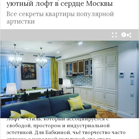
уютный лофт в сердце
Москвы
Все секреты квартиры популярной
артистки
Народная артистка
России
Надежда Бабкина,
известная своей любовью к традиционному
стилю и народной эстетике, удивила
поклонников, выбрав для своей новой
московской квартиры современный стиль лофт.
Это решение стало настоящим откровением,
демонстрирующим её умение сочетать классику
и актуальные тенденции. Подробности о
проекте раскрывает канал “DOMEO | РЕМОНТ
КВАРТИР | НЕДВИЖИМОСТЬ” 2.
Лофт — стиль, который ассоциируется с
свободой, простором и индустриальной
эстетикой. Для Бабкиной, чьё творчество часто
связано с народной культурой, это стало