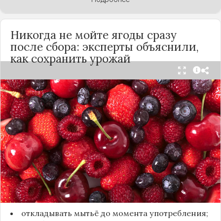
Никогда не мойте ягоды сразу
после сбора: эксперты объяснили,
как сохранить урожай
Мытьё ягод сразу после сбора может обернуться
полной потерей урожая. Как отмечает канал
«Сделай сам», на поверхности плодов есть
естественный восковой налёт, который играет
роль природного барьера. Он защищает ягоды
от пересыхания, бактерий и плесени. При
смывании этого слоя плоды быстро начинают
темнеть, покрываться налётом и терять вкус.
Чтобы ягоды сохранили свежесть, специалисты
рекомендуют:
откладывать мытьё до момента употребления;