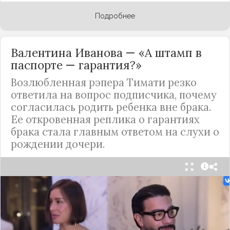
Подробнее
Валентина Иванова — «А штамп в
паспорте — гарантия?»
Возлюбленная рэпера Тимати резко
ответила на вопрос подписчика, почему
согласилась родить ребенка вне брака.
Ее откровенная реплика о гарантиях
брака стала главным ответом на слухи о
рождении дочери.
Валентина Иванова, избранница рэпера Тимати,
публично ответила на бестактный вопрос о
своем решении родить ребенка вне
официального брака. Ее резкая реакция стала
первым косвенным подтверждением слухов о