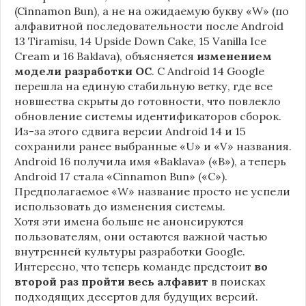
(Cinnamon Bun), а не на ожидаемую букву «W» (по
алфавитной последовательности после Android
13 Tiramisu, 14 Upside Down Cake, 15 Vanilla Ice
Cream и 16 Baklava), объясняется
изменением
модели разработки ОС
. С Android 14 Google
перешла на единую стабильную ветку, где все
новшества скрыты до готовности, что повлекло
обновление системы идентификаторов сборок.
Из-за этого сдвига версии Android 14 и 15
сохранили ранее выбранные «U» и «V» названия.
Android 16 получила имя «Baklava» («B»), а теперь
Android 17 стала «Cinnamon Bun» («C»).
Предполагаемое «W» название просто не успели
использовать до изменения системы.
Хотя эти имена больше не анонсируются
пользователям, они остаются важной частью
внутренней культуры разработки Google.
Интересно, что теперь команде предстоит
во
второй раз пройти весь алфавит
в поисках
подходящих десертов для будущих версий.