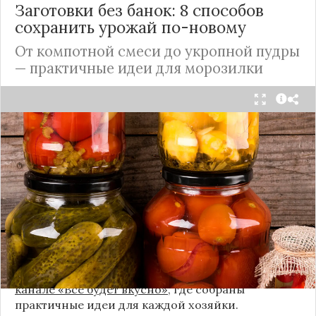
Заготовки без банок: 8 способов
сохранить урожай по-новому
От компотной смеси до укропной пудры
— практичные идеи для морозилки
Каждый год, когда приходит пора богатого
урожая, я стараюсь сохранить максимум летних
витаминов. Закатки в банки — это, безусловно,
классика, которая никуда не уходит из нашей
жизни. Но современный подход к хранению
продуктов показывает, что есть и более простые,
быстрые и удобные способы.
Сегодня я делюсь своими любимыми рецептами
без банок и долгих стерилизаций. Подробнее и с
пошаговыми инструкциями их можно найти на
канале «Все будет вкусно»
, где собраны
практичные идеи для каждой хозяйки.