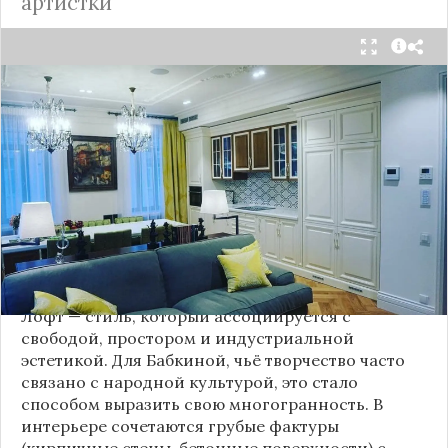
артистки
Народная артистка
России
Надежда Бабкина,
известная своей любовью к традиционному
стилю и народной эстетике, удивила
поклонников, выбрав для своей новой
московской квартиры современный стиль лофт.
Это решение стало настоящим откровением,
демонстрирующим её умение сочетать классику
и актуальные тенденции. Подробности о
проекте раскрывает канал “DOMEO | РЕМОНТ
КВАРТИР | НЕДВИЖИМОСТЬ” 2.
Лофт — стиль, который ассоциируется с
свободой, простором и индустриальной
эстетикой. Для Бабкиной, чьё творчество часто
связано с народной культурой, это стало
способом выразить свою многогранность. В
интерьере сочетаются грубые фактуры
(кирпичные стены, бетонные поверхности) с