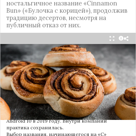
ностальгичное название «Cinnamon
Bun» («Булочка с корицей»), продолжив
традицию десертов, несмотря на
публичный отказ от них.
Стало известно внутреннее кодовое имя
следующей крупной версии Android. Как
сообщают источники, Android 17, релиз которой
ожидается в 2026 году, разрабатывается под
названием
«Cinnamon Bun»
(«Булочка с
корицей»).
Это решение продолжает знаменитую традицию
Google называть версии Android в честь
сладостей и десертов (Cupcake, Donut, KitKat и
т.д.), хотя компания
прекратила публично
использовать эти имена
с момента выхода
Android 10 в 2019 году. Внутри компании
практика сохранилась.
Выбор названия, начинающегося на «C»