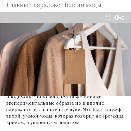
Главный парадокс Недели моды
Принято считать, что Неделя моды в Париже —
это исключительно про безумные тренды, на
которые обычный человек посмотрит с
недоумением. Но самый интересный тренд этого
сезона был обращен к реальной жизни. Показы
доказали: истинная роскошь и мастерство стиля
заключаются не в эпатаже, а в виртуозном
владении базовыми вещами.
Как тонко подметила автор канала «Деловая
косметичка», завершившаяся неделя моды
продемонстрировала не только смелые
экспериментальные образы, но и вполне
сдержанные, лаконичные луки. Это был триумф
тихой, умной моды, которая говорит не громким
криком, а уверенным шепотом.