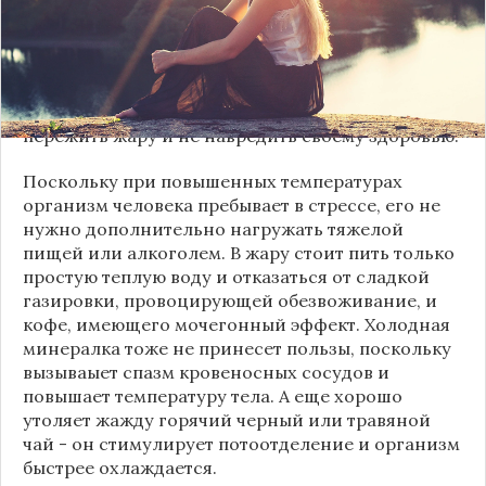
134 лет. Ожидается, что столбики термометров
превысят отметку в 33 градуса, и такая погода
продержится до выходных. Тем, кто останется на
это время в городе, не позавидуешь. Однако есть
несколько рекомендаций, которые помогут
пережить жару и не навредить своему здоровью.
Поскольку при повышенных температурах
организм человека пребывает в стрессе, его не
нужно дополнительно нагружать тяжелой
пищей или алкоголем. В жару стоит пить только
простую теплую воду и отказаться от сладкой
газировки, провоцирующей обезвоживание, и
кофе, имеющего мочегонный эффект. Холодная
минералка тоже не принесет пользы, поскольку
вызываыет спазм кровеносных сосудов и
повышает температуру тела. А еще хорошо
утоляет жажду горячий черный или травяной
чай - он стимулирует потоотделение и организм
быстрее охлаждается.