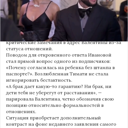
рождении дочери, ранее распространяемых
изданием «СтарХит».
Хотя сама звездная пара официально не
объявляла о пополнении, поклонники уже
засыпали их поздравлениями. Однако
некоторые комментаторы позволили себе
критические замечания в адрес Валентины из-за
статуса отношений.
Поводом для откровенного ответа Ивановой
стал прямой вопрос одного из подписчиков:
«Почему согласилась на ребенка без штампа в
паспорте?». Возлюбленная Тимати не стала
игнорировать бестактность.
«А брак дает какую-то гарантию? Ни брак, ни
дети тебя не уберегут от расставания», —
парировала Валентина, четко обозначив свою
позицию относительно формальностей в
отношениях.
Ситуация приобретает дополнительный
контраст на фоне недавнего заявления самого