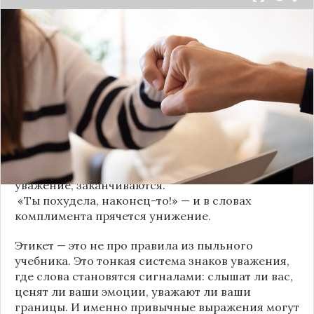
Мы часто думаем, что доверие рушится из-за
серьёзных предательств. Но на самом деле оно
трещит по швам гораздо раньше — в момент,
когда в разговоре звучит невинная на первый
взгляд фраза. Подробнее об этом рассказывает
канал
«Этикет и психология общения» на Дзене
.
«Да я никому не расскажу, правда». И через пару
дней вашу историю пересказывает другой
человек.
«Хватит ныть» — и разговор, а вместе с ним
уважение, заканчиваются.
«Ты похудела, наконец-то!» — и в словах
комплимента прячется унижение.
Этикет — это не про правила из пыльного
учебника. Это тонкая система знаков уважения,
где слова становятся сигналами: слышат ли вас,
ценят ли ваши эмоции, уважают ли ваши
границы. И именно привычные выражения могут