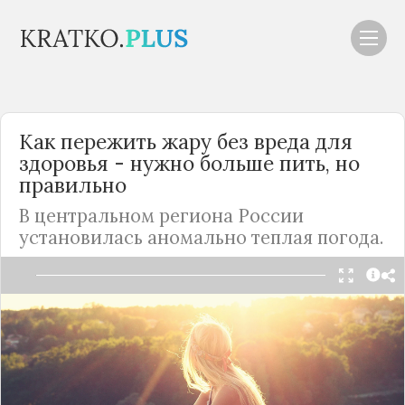
Как пережить жару без вреда для
здоровья - нужно больше пить, но
правильно
В центральном региона
России
установилась аномально теплая погода.
Читать в Telegram
В
Москве
и области в начале июля установилась
аномальная жара, а второго числа в столице
будет побит температурный рекорд последних