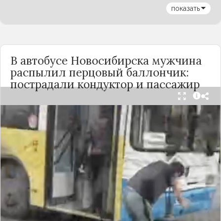
показать
В автобусе Новосибирска мужчина
распылил перцовый баллончик:
пострадали кондуктор и пассажир
Вечером 24 сентября в салоне автобуса маршрута
№18 в Новосибирске произошёл инцидент с
применением перцового баллончика. Как
сообщили очевидцы в
Telegram-канале
«Инцидент Новосибирск»
, неизвестный
мужчина с бородой сначала вступил в перепалку
с кондуктором, затем поссорился с другими
пассажирами. В ходе конфликта он достал
газовый баллончик и распылил его в салоне.
По предварительным данным, пострадали