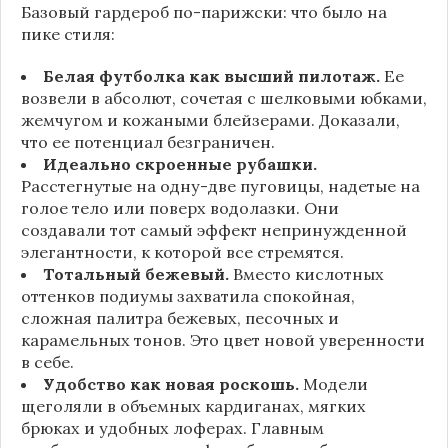
Базовый гардероб по-парижски: что было на
пике стиля:
Белая футболка как высший пилотаж.
Ее
возвели в абсолют, сочетая с шелковыми юбками,
жемчугом и кожаными блейзерами. Доказали,
что ее потенциал безграничен.
Идеально скроенные рубашки.
Расстегнутые на одну-две пуговицы, надетые на
голое тело или поверх водолазки. Они
создавали тот самый эффект непринужденной
элегантности, к которой все стремятся.
Тотальный бежевый.
Вместо кислотных
оттенков подиумы захватила спокойная,
сложная палитра бежевых, песочных и
карамельных тонов. Это цвет новой уверенности
в себе.
Удобство как новая роскошь.
Модели
щеголяли в объемных кардиганах, мягких
брюках и удобных лоферах. Главным