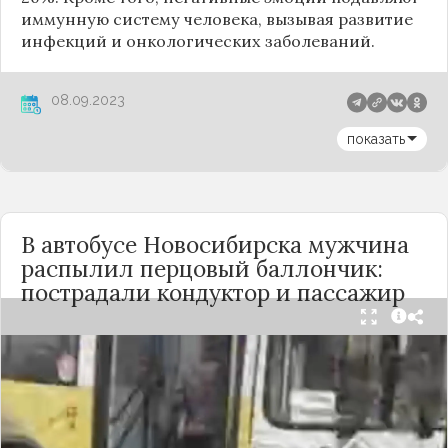
иммунную систему человека, вызывая развитие
инфекций и онкологических заболеваний.
08.09.2023
показать
В автобусе Новосибирска мужчина
распылил перцовый баллончик:
пострадали кондуктор и пассажир
Вечером 24 сентября в салоне автобуса маршрута
№18 в Новосибирске произошёл инцидент с
применением перцового баллончика. Как
сообщили очевидцы в
Telegram-канале
«Инцидент Новосибирск»
, неизвестный