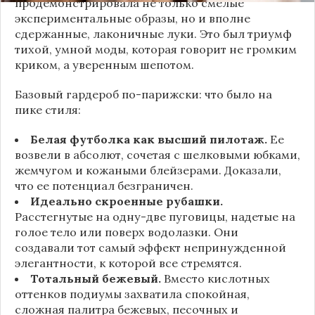
продемонстрировала не только смелые
экспериментальные образы, но и вполне
сдержанные, лаконичные луки. Это был триумф
тихой, умной моды, которая говорит не громким
криком, а уверенным шепотом.
Базовый гардероб по-парижски: что было на
пике стиля:
Белая футболка как высший пилотаж.
Ее
возвели в абсолют, сочетая с шелковыми юбками,
жемчугом и кожаными блейзерами. Доказали,
что ее потенциал безграничен.
Идеально скроенные рубашки.
Расстегнутые на одну-две пуговицы, надетые на
голое тело или поверх водолазки. Они
создавали тот самый эффект непринужденной
элегантности, к которой все стремятся.
Тотальный бежевый.
Вместо кислотных
оттенков подиумы захватила спокойная,
сложная палитра бежевых, песочных и