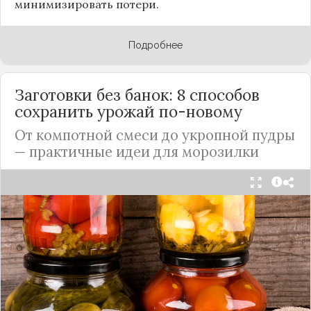
минимизировать потери.
Подробнее
Заготовки без банок: 8 способов
сохранить урожай по-новому
От компотной смеси до укропной пудры
— практичные идеи для морозилки
Каждый год, когда приходит пора богатого
урожая, я стараюсь сохранить максимум летних
витаминов. Закатки в банки — это, безусловно,
классика, которая никуда не уходит из нашей
жизни. Но современный подход к хранению
продуктов показывает, что есть и более простые,
быстрые и удобные способы.