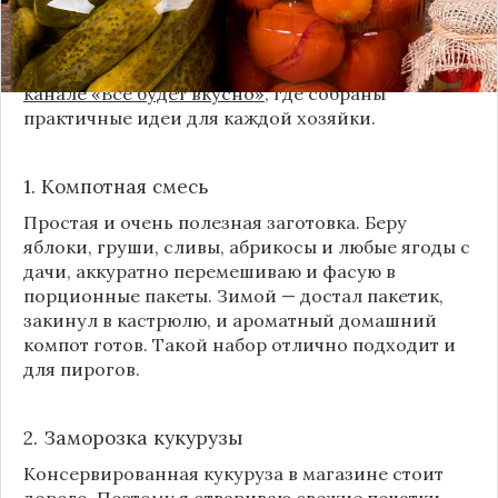
Сегодня я делюсь своими любимыми рецептами
без банок и долгих стерилизаций. Подробнее и с
пошаговыми инструкциями их можно найти на
канале «Все будет вкусно»
, где собраны
практичные идеи для каждой хозяйки.
1. Компотная смесь
Простая и очень полезная заготовка. Беру
яблоки, груши, сливы, абрикосы и любые ягоды с
дачи, аккуратно перемешиваю и фасую в
порционные пакеты. Зимой — достал пакетик,
закинул в кастрюлю, и ароматный домашний
компот готов. Такой набор отлично подходит и
для пирогов.
2. Заморозка кукурузы
Консервированная кукуруза в магазине стоит
дорого. Поэтому я отвариваю свежие початки,