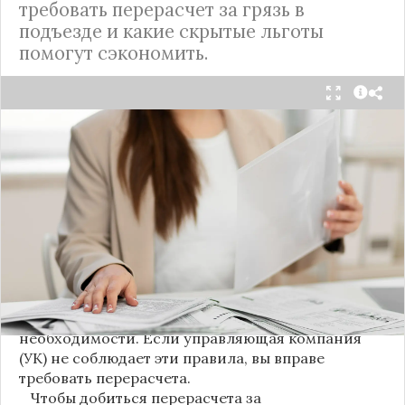
требовать перерасчет за грязь в
подъезде и какие скрытые льготы
помогут сэкономить.
С 1 августа в квитанциях за жилищно-
коммунальные услуги введено важное
новшество. Как поясняет автор канала "ВЗО
ProДеньги", теперь уборка мест общего
пользования (МОП) выделена в отдельную
строку. Это дает жильцам четкое понимание, за
что именно они платят.
Новые нормы строго регламентируют частоту
уборки: мытье полов и лестниц должно
проводиться несколько раз в неделю, удаление
пыли – еженедельно, а уборка снега – по мере
необходимости. Если управляющая компания
(УК) не соблюдает эти правила, вы вправе
требовать перерасчета.
Чтобы добиться перерасчета за