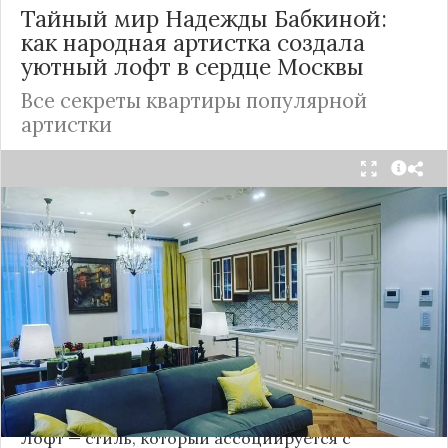
Тайный мир Надежды Бабкиной:
как народная артистка создала
уютный лофт в сердце
Москвы
Все секреты квартиры популярной
артистки
Народная артистка
России
Надежда Бабкина,
известная своей любовью к традиционному
стилю и народной эстетике, удивила
поклонников, выбрав для своей новой
московской квартиры современный стиль лофт.
Это решение стало настоящим откровением,
демонстрирующим её умение сочетать классику
и актуальные тенденции. Подробности о
проекте раскрывает канал “DOMEO | РЕМОНТ
КВАРТИР | НЕДВИЖИМОСТЬ” 2.
Лофт — стиль, который ассоциируется с