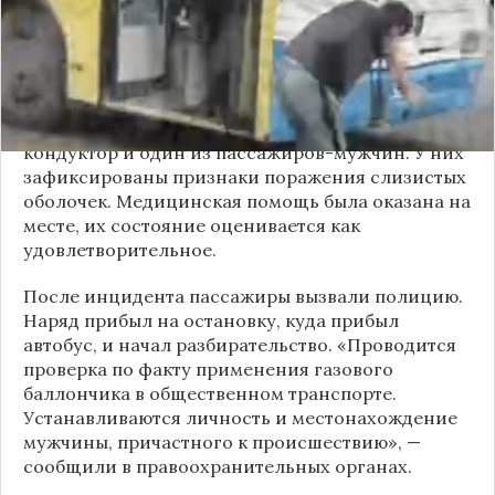
мужчина с бородой сначала вступил в перепалку
с кондуктором, затем поссорился с другими
пассажирами. В ходе конфликта он достал
газовый баллончик и распылил его в салоне.
По предварительным данным, пострадали
кондуктор и один из пассажиров-мужчин. У них
зафиксированы признаки поражения слизистых
оболочек. Медицинская помощь была оказана на
месте, их состояние оценивается как
удовлетворительное.
После инцидента пассажиры вызвали полицию.
Наряд прибыл на остановку, куда прибыл
автобус, и начал разбирательство. «Проводится
проверка по факту применения газового
баллончика в общественном транспорте.
Устанавливаются личность и местонахождение
мужчины, причастного к происшествию», —
сообщили в правоохранительных органах.