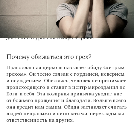
рассказала врач Елена Малышева в эфире
программы «Жить здорово» на Первом канале.
По ее словам, это связано с повышенным
стрессом, который возникает из-за душевных
переживаний. Он повышает артериальное
давление и уровень сахара в крови.
Почему обижаться это грех?
Православная церковь называет обиду «хитрым
грехом». Он тесно связан с гордыней, неверием
и осуждением. Обижаясь, человек не принимает
происходящего и ставит в центр мироздания не
Бога, а себя. Эта коварная привычка уводит нас
от божьего прощения и благодати. Больше всего
она вредит нам самим. Обида заставляет считать
людей неправыми и виноватыми, перекладывая
ответственность на других.