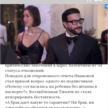
Валентина Иванова, избранница рэпера Тимати,
публично ответила на бестактный вопрос о
своем решении родить ребенка вне
официального брака. Ее резкая реакция стала
первым косвенным подтверждением слухов о
рождении дочери, ранее распространяемых
изданием «СтарХит».
Хотя сама звездная пара официально не
объявляла о пополнении, поклонники уже
засыпали их поздравлениями. Однако
некоторые комментаторы позволили себе
критические замечания в адрес Валентины из-за
статуса отношений.
Поводом для откровенного ответа Ивановой
стал прямой вопрос одного из подписчиков:
«Почему согласилась на ребенка без штампа в
паспорте?». Возлюбленная Тимати не стала
игнорировать бестактность.
«А брак дает какую-то гарантию? Ни брак, ни
дети тебя не уберегут от расставания», —