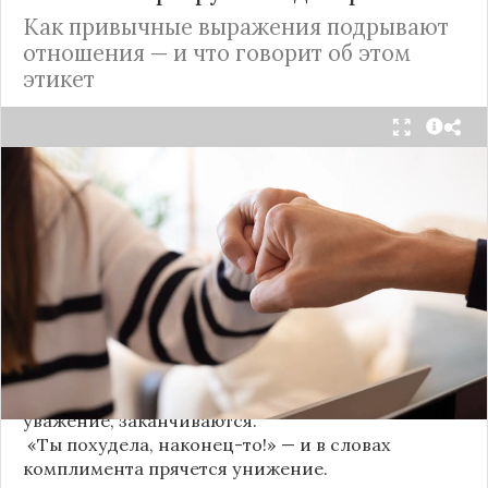
Как привычные выражения подрывают
отношения — и что говорит об этом
этикет
Мы часто думаем, что доверие рушится из-за
серьёзных предательств. Но на самом деле оно
трещит по швам гораздо раньше — в момент,
когда в разговоре звучит невинная на первый
взгляд фраза. Подробнее об этом рассказывает
канал
«Этикет и психология общения» на Дзене
.
«Да я никому не расскажу, правда». И через пару
дней вашу историю пересказывает другой
человек.
«Хватит ныть» — и разговор, а вместе с ним
уважение, заканчиваются.
«Ты похудела, наконец-то!» — и в словах
комплимента прячется унижение.