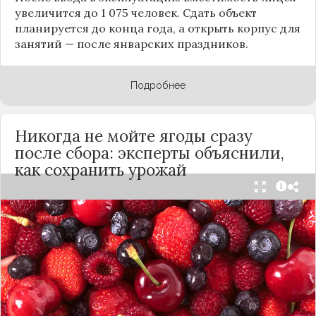
увеличится до 1 075 человек. Сдать объект
планируется до конца года, а открыть корпус для
занятий — после январских праздников.
Подробнее
Никогда не мойте ягоды сразу
после сбора: эксперты объяснили,
как сохранить урожай
Мытьё ягод сразу после сбора может обернуться
полной потерей урожая. Как отмечает канал
«Сделай сам», на поверхности плодов есть
естественный восковой налёт, который играет
роль природного барьера. Он защищает ягоды
от пересыхания, бактерий и плесени. При
смывании этого слоя плоды быстро начинают
темнеть, покрываться налётом и терять вкус.