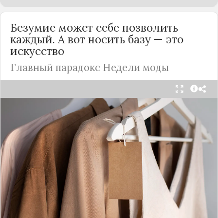
Безумие может себе позволить
каждый. А вот носить базу — это
искусство
Главный парадокс Недели моды
Принято считать, что Неделя моды в Париже —
это исключительно про безумные тренды, на
которые обычный человек посмотрит с
недоумением. Но самый интересный тренд этого
сезона был обращен к реальной жизни. Показы
доказали: истинная роскошь и мастерство стиля
заключаются не в эпатаже, а в виртуозном
владении базовыми вещами.
Как тонко подметила автор канала «Деловая
косметичка», завершившаяся неделя моды