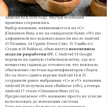
сладостей и десертов (Cupcake, Donut, KitKat и
т.д.), хотя компания
прекратила публично
использовать эти имена
с момента выхода
Android 10 в 2019 году. Внутри компании
практика сохранилась.
Выбор названия, начинающегося на «C»
(Cinnamon Bun), а не на ожидаемую букву «W» (по
алфавитной последовательности после Android
13 Tiramisu, 14 Upside Down Cake, 15 Vanilla Ice
Cream и 16 Baklava), объясняется
изменением
модели разработки ОС
. С Android 14 Google
перешла на единую стабильную ветку, где все
новшества скрыты до готовности, что повлекло
обновление системы идентификаторов сборок.
Из-за этого сдвига версии Android 14 и 15
сохранили ранее выбранные «U» и «V» названия.
Android 16 получила имя «Baklava» («B»), а теперь
Android 17 стала «Cinnamon Bun» («C»).
Предполагаемое «W» название просто не успели
использовать до изменения системы.
Хотя эти имена больше не анонсируются