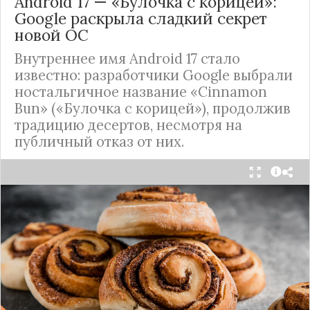
Android 17 — «Булочка с корицей»:
Google раскрыла сладкий секрет
новой ОС
Внутреннее имя Android 17 стало
известно: разработчики Google выбрали
ностальгичное название «Cinnamon
Bun» («Булочка с корицей»), продолжив
традицию десертов, несмотря на
публичный отказ от них.
Стало известно внутреннее кодовое имя
следующей крупной версии Android. Как
сообщают источники, Android 17, релиз которой
ожидается в 2026 году, разрабатывается под
названием
«Cinnamon Bun»
(«Булочка с
корицей»).
Это решение продолжает знаменитую традицию
Google называть версии Android в честь