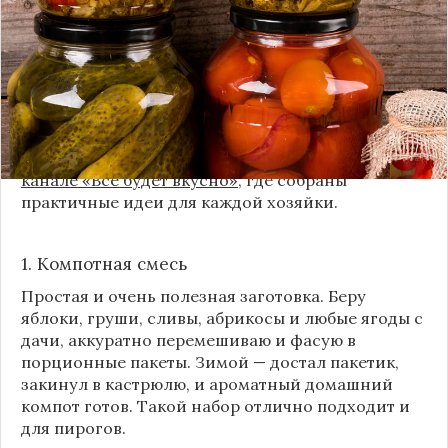
классика, которая никуда не уходит из нашей
жизни. Но современный подход к хранению
продуктов показывает, что есть и более простые,
быстрые и удобные способы.
Сегодня я делюсь своими любимыми рецептами
без банок и долгих стерилизаций. Подробнее и с
пошаговыми инструкциями их можно найти на
канале «Все будет вкусно»
, где собраны
практичные идеи для каждой хозяйки.
1. Компотная смесь
Простая и очень полезная заготовка. Беру
яблоки, груши, сливы, абрикосы и любые ягоды с
дачи, аккуратно перемешиваю и фасую в
порционные пакеты. Зимой — достал пакетик,
закинул в кастрюлю, и ароматный домашний
компот готов. Такой набор отлично подходит и
для пирогов.