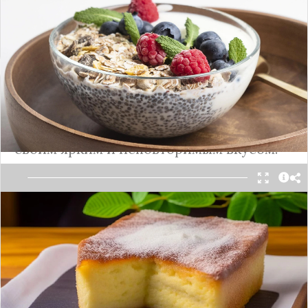
придется по вкусу и детям и взрослым.
Подробнее
Пальчики оближешь: воздушная
ванильная запеканка
Это изысканное блюдо удивит вас
своим ярким и неповторимым вкусом.
Эта изысканная запеканка на твороге с тонким
ванильным ароматом идеально подойдет для
завтрака.
Подробнее