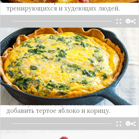
Отличный завтрак для активно
тренирующихся и худеющих людей.
Брокколи содержит большое количество
антиоксидантов, а отварная куриная грудка —
идеальный диетический продукт.
Подробнее
Полезная экзотика: каша из семян
чиа на кокосовом молоке
Чтобы усилить вкус этой каши, можно
добавить тертое яблоко и корицу.
Сытное и вкусно блюдо на завтрак, которое