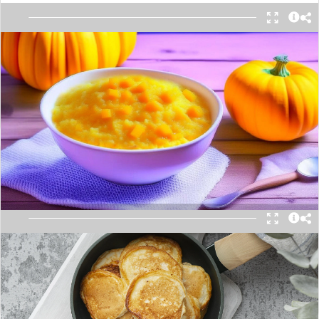
Каша получается невероятно нежной, с
приятной сладостью и легкой горчинкой
грейпфрута.
Подробнее
Постные банановые оладьи
Отличный завтрак для всей семьи.
Подавать эти оладьи можно с медом или
вареньем.
Подробнее