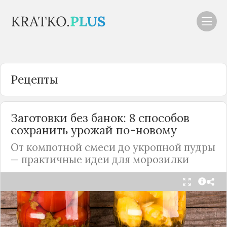
Рецепты
Заготовки без банок: 8 способов
сохранить урожай по-новому
От компотной смеси до укропной пудры
— практичные идеи для морозилки
Каждый год, когда приходит пора богатого
урожая, я стараюсь сохранить максимум летних
витаминов. Закатки в банки — это, безусловно,