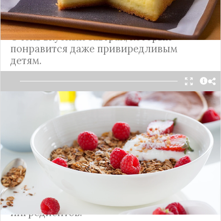
Чемпионский завтрак: малиновая
овсянка с орехами и медом
Очень вкусный завтрак, который
понравится даже привиредливым
детям.
Эту сытную кашу можно приготовить вечером, а
с утра просто разогреть и подать на стол.
Подробнее
Отличное начало дня: тыквенная
каша с пшеном
Вкусный и полезный завтрак из постных
ингредиентов.