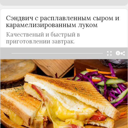
Сэндвич с расплавленным сыром и
карамелизированным луком
Качественый и быстрый в
приготовлении завтрак.
Чтобы сэндвич получился идеальным, нужно
выбирать качественный тугоплавкиий сыр,
например, маасдам или чеддер.
Подробнее
Максимально полезно: киш с
куриной грудкой и брокколи