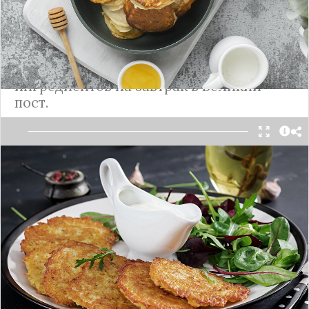
Просто и сытно: постные драники
из картофеля
Наивкуснейшие драники из постных
ингредиентов на завтрак в Великий
пост.
Эти быстрые в приготовлении драники можно
есть и горячими, и холодными.
Подробнее
Постные оладьи с яблоками на
завтрак
Пышные и вкусные оладьи для тех, кто