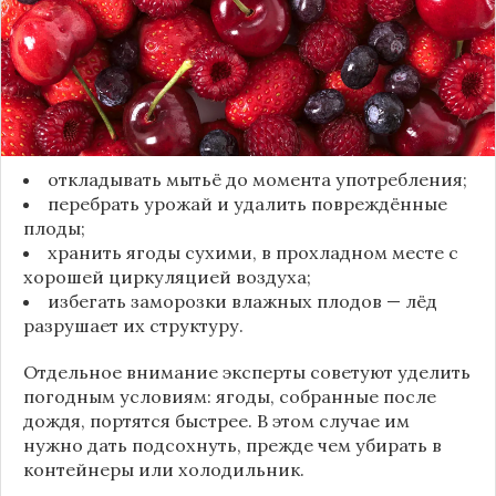
от пересыхания, бактерий и плесени. При
смывании этого слоя плоды быстро начинают
темнеть, покрываться налётом и терять вкус.
Чтобы ягоды сохранили свежесть, специалисты
рекомендуют:
откладывать мытьё до момента употребления;
перебрать урожай и удалить повреждённые
плоды;
хранить ягоды сухими, в прохладном месте с
хорошей циркуляцией воздуха;
избегать заморозки влажных плодов — лёд
разрушает их структуру.
Отдельное внимание эксперты советуют уделить
погодным условиям: ягоды, собранные после
дождя, портятся быстрее. В этом случае им
нужно дать подсохнуть, прежде чем убирать в
контейнеры или холодильник.