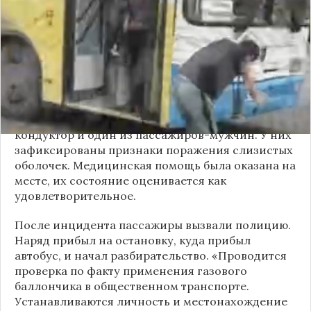
сообщили очевидцы в
Telegram-канале
«Инцидент Новосибирск»
, неизвестный
мужчина с бородой сначала вступил в перепалку
с кондуктором, затем поссорился с другими
пассажирами. В ходе конфликта он достал
газовый баллончик и распылил его в салоне.
По предварительным данным, пострадали
кондуктор и один из пассажиров-мужчин. У них
зафиксированы признаки поражения слизистых
оболочек. Медицинская помощь была оказана на
месте, их состояние оценивается как
удовлетворительное.
После инцидента пассажиры вызвали полицию.
Наряд прибыл на остановку, куда прибыл
автобус, и начал разбирательство. «Проводится
проверка по факту применения газового
баллончика в общественном транспорте.
Устанавливаются личность и местонахождение