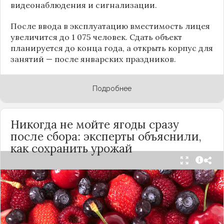
видеонаблюдения и сигнализации.
После ввода в эксплуатацию вместимость лицея
увеличится до 1 075 человек. Сдать объект
планируется до конца года, а открыть корпус для
занятий — после январских праздников.
Подробнее
Никогда не мойте ягоды сразу
после сбора: эксперты объяснили,
как сохранить урожай
Мытьё ягод сразу после сбора может обернуться
полной потерей урожая. Как отмечает канал
«Сделай сам», на поверхности плодов есть
естественный восковой налёт, который играет
роль природного барьера. Он защищает ягоды