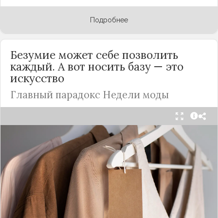
Подробнее
Безумие может себе позволить
каждый. А вот носить базу — это
искусство
Главный парадокс Недели моды
Принято считать, что Неделя моды в Париже —
это исключительно про безумные тренды, на
которые обычный человек посмотрит с
недоумением. Но самый интересный тренд этого
сезона был обращен к реальной жизни. Показы
доказали: истинная роскошь и мастерство стиля
заключаются не в эпатаже, а в виртуозном
владении базовыми вещами.