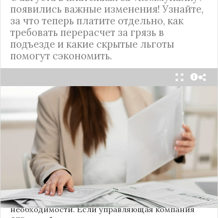
появились важные изменения! Узнайте,
за что теперь платите отдельно, как
требовать перерасчет за грязь в
подъезде и какие скрытые льготы
помогут сэкономить.
С 1 августа в квитанциях за жилищно-
коммунальные услуги введено важное
новшество. Как поясняет автор канала "ВЗО
ProДеньги", теперь уборка мест общего
пользования (МОП) выделена в отдельную
строку. Это дает жильцам четкое понимание, за
что именно они платят.
Новые нормы строго регламентируют частоту
уборки: мытье полов и лестниц должно
проводиться несколько раз в неделю, удаление
пыли – еженедельно, а уборка снега – по мере
необходимости. Если управляющая компания