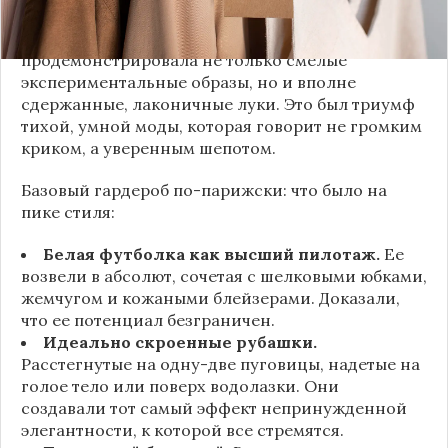
Как тонко подметила автор канала «Деловая
косметичка», завершившаяся неделя моды
продемонстрировала не только смелые
экспериментальные образы, но и вполне
сдержанные, лаконичные луки. Это был триумф
тихой, умной моды, которая говорит не громким
криком, а уверенным шепотом.
Базовый гардероб по-парижски: что было на
пике стиля:
Белая футболка как высший пилотаж.
Ее
возвели в абсолют, сочетая с шелковыми юбками,
жемчугом и кожаными блейзерами. Доказали,
что ее потенциал безграничен.
Идеально скроенные рубашки.
Расстегнутые на одну-две пуговицы, надетые на
голое тело или поверх водолазки. Они
создавали тот самый эффект непринужденной
элегантности, к которой все стремятся.