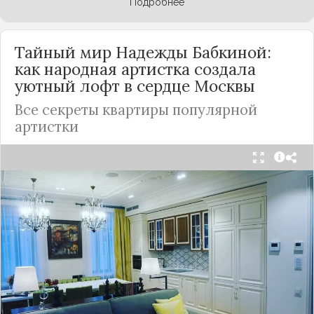
Подробнее
Тайный мир Надежды Бабкиной:
как народная артистка создала
уютный лофт в сердце
Москвы
Все секреты квартиры популярной
артистки
Народная артистка
России
Надежда Бабкина,
известная своей любовью к традиционному
стилю и народной эстетике, удивила
поклонников, выбрав для своей новой
московской квартиры современный стиль лофт.
Это решение стало настоящим откровением,
демонстрирующим её умение сочетать классику
и актуальные тенденции. Подробности о
проекте раскрывает канал “DOMEO | РЕМОНТ