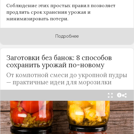
Соблюдение этих простых правил позволяет
продлить срок хранения урожая и
минимизировать потери.
Подробнее
Заготовки без банок: 8 способов
сохранить урожай по-новому
От компотной смеси до укропной пудры
— практичные идеи для морозилки
Каждый год, когда приходит пора богатого
урожая, я стараюсь сохранить максимум летних
витаминов. Закатки в банки — это, безусловно,
классика, которая никуда не уходит из нашей
жизни. Но современный подход к хранению