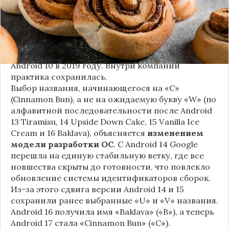
Это решение продолжает знаменитую традицию
Google называть версии Android в честь
сладостей и десертов (Cupcake, Donut, KitKat и
т.д.), хотя компания
прекратила публично
использовать эти имена
с момента выхода
Android 10 в 2019 году. Внутри компании
практика сохранилась.
Выбор названия, начинающегося на «C»
(Cinnamon Bun), а не на ожидаемую букву «W» (по
алфавитной последовательности после Android
13 Tiramisu, 14 Upside Down Cake, 15 Vanilla Ice
Cream и 16 Baklava), объясняется
изменением
модели разработки ОС
. С Android 14 Google
перешла на единую стабильную ветку, где все
новшества скрыты до готовности, что повлекло
обновление системы идентификаторов сборок.
Из-за этого сдвига версии Android 14 и 15
сохранили ранее выбранные «U» и «V» названия.
Android 16 получила имя «Baklava» («B»), а теперь
Android 17 стала «Cinnamon Bun» («C»).