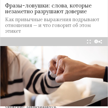
Фразы-ловушки: слова, которые
незаметно разрушают доверие
Как привычные выражения подрывают
отношения — и что говорит об этом
этикет
Мы часто думаем, что доверие рушится из-за
серьёзных предательств. Но на самом деле оно
трещит по швам гораздо раньше — в момент,
когда в разговоре звучит невинная на первый
взгляд фраза. Подробнее об этом рассказывает
канал
«Этикет и психология общения» на Дзене
.
«Да я никому не расскажу, правда». И через пару
дней вашу историю пересказывает другой
человек.
«Хватит ныть» — и разговор, а вместе с ним
уважение, заканчиваются.