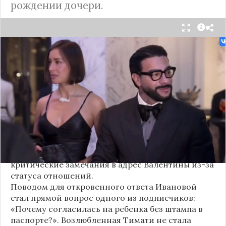
рождении дочери.
Валентина Иванова, избранница рэпера Тимати,
публично ответила на бестактный вопрос о
своем решении родить ребенка вне
официального брака. Ее резкая реакция стала
первым косвенным подтверждением слухов о
рождении дочери, ранее распространяемых
изданием «СтарХит».
Хотя сама звездная пара официально не
объявляла о пополнении, поклонники уже
засыпали их поздравлениями. Однако
некоторые комментаторы позволили себе
критические замечания в адрес Валентины из-за
статуса отношений.
Поводом для откровенного ответа Ивановой
стал прямой вопрос одного из подписчиков:
«Почему согласилась на ребенка без штампа в
паспорте?». Возлюбленная Тимати не стала