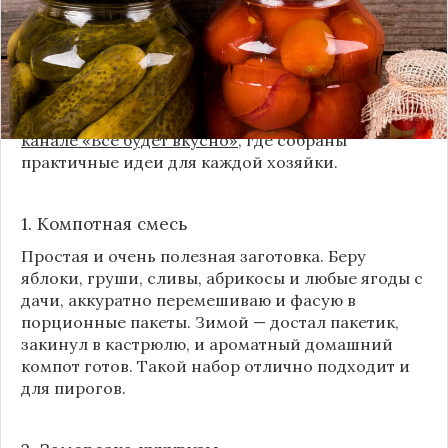
продуктов показывает, что есть и более простые,
быстрые и удобные способы.
Сегодня я делюсь своими любимыми рецептами
без банок и долгих стерилизаций. Подробнее и с
пошаговыми инструкциями их можно найти на
канале «Все будет вкусно»
, где собраны
практичные идеи для каждой хозяйки.
1. Компотная смесь
Простая и очень полезная заготовка. Беру
яблоки, груши, сливы, абрикосы и любые ягоды с
дачи, аккуратно перемешиваю и фасую в
порционные пакеты. Зимой — достал пакетик,
закинул в кастрюлю, и ароматный домашний
компот готов. Такой набор отлично подходит и
для пирогов.