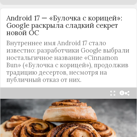
Android 17 — «Булочка с корицей»:
Google раскрыла сладкий секрет
новой ОС
Внутреннее имя Android 17 стало
известно: разработчики Google выбрали
ностальгичное название «Cinnamon
Bun» («Булочка с корицей»), продолжив
традицию десертов, несмотря на
публичный отказ от них.
Стало известно внутреннее кодовое имя
следующей крупной версии Android. Как
сообщают источники, Android 17, релиз которой
ожидается в 2026 году, разрабатывается под
названием
«Cinnamon Bun»
(«Булочка с
корицей»).