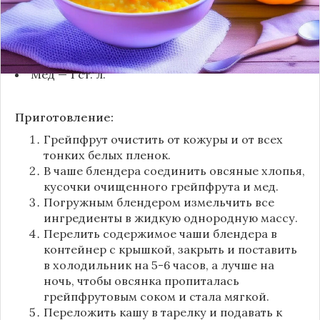
Ингредиенты:
Хлопья овсяные — 120 г
Грейпфрут — 1 шт.
Мёд — 1 ст. л.
Приготовление:
Грейпфрут очистить от кожуры и от всех
тонких белых пленок.
В чаше блендера соединить овсяные хлопья,
кусочки очищенного грейпфрута и мед.
Погружным блендером измельчить все
ингредиенты в жидкую однородную массу.
Перелить содержимое чаши блендера в
контейнер с крышкой, закрыть и поставить
в холодильник на 5-6 часов, а лучше на
ночь, чтобы овсянка пропиталась
грейпфрутовым соком и стала мягкой.
Переложить кашу в тарелку и подавать к