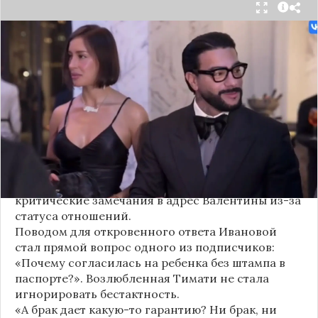
Валентина Иванова, избранница рэпера Тимати,
публично ответила на бестактный вопрос о
своем решении родить ребенка вне
официального брака. Ее резкая реакция стала
первым косвенным подтверждением слухов о
рождении дочери, ранее распространяемых
изданием «СтарХит».
Хотя сама звездная пара официально не
объявляла о пополнении, поклонники уже
засыпали их поздравлениями. Однако
некоторые комментаторы позволили себе
критические замечания в адрес Валентины из-за
статуса отношений.
Поводом для откровенного ответа Ивановой
стал прямой вопрос одного из подписчиков:
«Почему согласилась на ребенка без штампа в
паспорте?». Возлюбленная Тимати не стала
игнорировать бестактность.
«А брак дает какую-то гарантию? Ни брак, ни