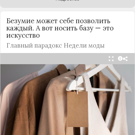
Безумие может себе позволить
каждый. А вот носить базу — это
искусство
Главный парадокс Недели моды
Принято считать, что Неделя моды в Париже —
это исключительно про безумные тренды, на
которые обычный человек посмотрит с
недоумением. Но самый интересный тренд этого
сезона был обращен к реальной жизни. Показы
доказали: истинная роскошь и мастерство стиля
заключаются не в эпатаже, а в виртуозном
владении базовыми вещами.
Как тонко подметила автор канала «Деловая
косметичка», завершившаяся неделя моды