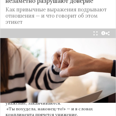
незаметно разрушают доверие
Как привычные выражения подрывают
отношения — и что говорит об этом
этикет
Мы часто думаем, что доверие рушится из-за
серьёзных предательств. Но на самом деле оно
трещит по швам гораздо раньше — в момент,
когда в разговоре звучит невинная на первый
взгляд фраза. Подробнее об этом рассказывает
канал
«Этикет и психология общения» на Дзене
.
«Да я никому не расскажу, правда». И через пару
дней вашу историю пересказывает другой
человек.
«Хватит ныть» — и разговор, а вместе с ним
уважение, заканчиваются.
«Ты похудела, наконец-то!» — и в словах
комплимента прячется унижение.