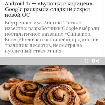
Android 17 — «Булочка с корицей»:
Google раскрыла сладкий секрет
новой ОС
Внутреннее имя Android 17 стало
известно: разработчики Google выбрали
ностальгичное название «Cinnamon
Bun» («Булочка с корицей»), продолжив
традицию десертов, несмотря на
публичный отказ от них.
Стало известно внутреннее кодовое имя
следующей крупной версии Android. Как
сообщают источники, Android 17, релиз которой
ожидается в 2026 году, разрабатывается под
названием
«Cinnamon Bun»
(«Булочка с
корицей»).
Это решение продолжает знаменитую традицию
Google называть версии Android в честь