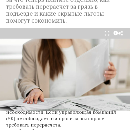
требовать перерасчет за грязь в
подъезде и какие скрытые льготы
помогут сэкономить.
С 1 августа в квитанциях за жилищно-
коммунальные услуги введено важное
новшество. Как поясняет автор канала "ВЗО
ProДеньги", теперь уборка мест общего
пользования (МОП) выделена в отдельную
строку. Это дает жильцам четкое понимание, за
что именно они платят.
Новые нормы строго регламентируют частоту
уборки: мытье полов и лестниц должно
проводиться несколько раз в неделю, удаление
пыли – еженедельно, а уборка снега – по мере
необходимости. Если управляющая компания
(УК) не соблюдает эти правила, вы вправе
требовать перерасчета.