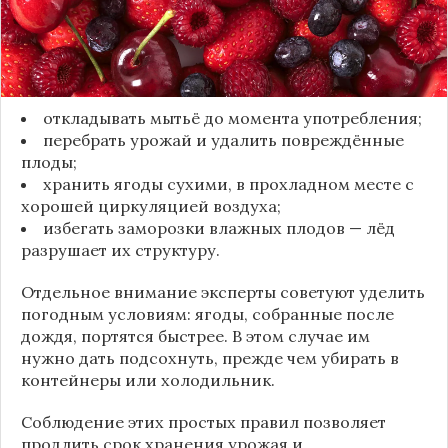
темнеть, покрываться налётом и терять вкус.
Чтобы ягоды сохранили свежесть, специалисты
рекомендуют:
откладывать мытьё до момента употребления;
перебрать урожай и удалить повреждённые
плоды;
хранить ягоды сухими, в прохладном месте с
хорошей циркуляцией воздуха;
избегать заморозки влажных плодов — лёд
разрушает их структуру.
Отдельное внимание эксперты советуют уделить
погодным условиям: ягоды, собранные после
дождя, портятся быстрее. В этом случае им
нужно дать подсохнуть, прежде чем убирать в
контейнеры или холодильник.
Соблюдение этих простых правил позволяет
продлить срок хранения урожая и