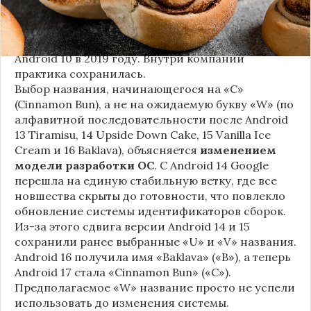
сладостей и десертов (Cupcake, Donut, KitKat и
т.д.), хотя компания
прекратила публично
использовать эти имена
с момента выхода
Android 10 в 2019 году. Внутри компании
практика сохранилась.
Выбор названия, начинающегося на «C»
(Cinnamon Bun), а не на ожидаемую букву «W» (по
алфавитной последовательности после Android
13 Tiramisu, 14 Upside Down Cake, 15 Vanilla Ice
Cream и 16 Baklava), объясняется
изменением
модели разработки ОС
. С Android 14 Google
перешла на единую стабильную ветку, где все
новшества скрыты до готовности, что повлекло
обновление системы идентификаторов сборок.
Из-за этого сдвига версии Android 14 и 15
сохранили ранее выбранные «U» и «V» названия.
Android 16 получила имя «Baklava» («B»), а теперь
Android 17 стала «Cinnamon Bun» («C»).
Предполагаемое «W» название просто не успели
использовать до изменения системы.