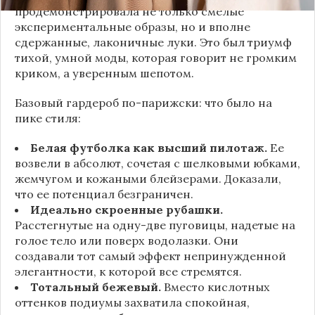
продемонстрировала не только смелые
экспериментальные образы, но и вполне
сдержанные, лаконичные луки. Это был триумф
тихой, умной моды, которая говорит не громким
криком, а уверенным шепотом.
Базовый гардероб по-парижски: что было на
пике стиля:
Белая футболка как высший пилотаж.
Ее
возвели в абсолют, сочетая с шелковыми юбками,
жемчугом и кожаными блейзерами. Доказали,
что ее потенциал безграничен.
Идеально скроенные рубашки.
Расстегнутые на одну-две пуговицы, надетые на
голое тело или поверх водолазки. Они
создавали тот самый эффект непринужденной
элегантности, к которой все стремятся.
Тотальный бежевый.
Вместо кислотных
оттенков подиумы захватила спокойная,