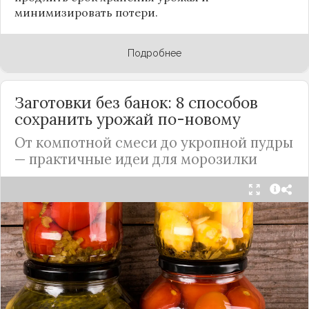
минимизировать потери.
Подробнее
Заготовки без банок: 8 способов
сохранить урожай по-новому
От компотной смеси до укропной пудры
— практичные идеи для морозилки
Каждый год, когда приходит пора богатого
урожая, я стараюсь сохранить максимум летних
витаминов. Закатки в банки — это, безусловно,
классика, которая никуда не уходит из нашей
жизни. Но современный подход к хранению
продуктов показывает, что есть и более простые,
быстрые и удобные способы.