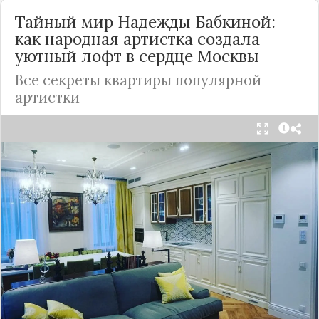
Тайный мир Надежды Бабкиной:
как народная артистка создала
уютный лофт в сердце
Москвы
Все секреты квартиры популярной
артистки
Народная артистка
России
Надежда Бабкина,
известная своей любовью к традиционному
стилю и народной эстетике, удивила
поклонников, выбрав для своей новой
московской квартиры современный стиль лофт.
Это решение стало настоящим откровением,
демонстрирующим её умение сочетать классику
и актуальные тенденции. Подробности о
проекте раскрывает канал “DOMEO | РЕМОНТ
КВАРТИР | НЕДВИЖИМОСТЬ” 2.