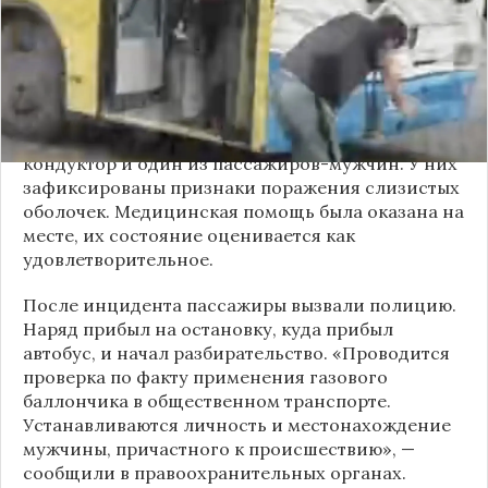
мужчина с бородой сначала вступил в перепалку
с кондуктором, затем поссорился с другими
пассажирами. В ходе конфликта он достал
газовый баллончик и распылил его в салоне.
По предварительным данным, пострадали
кондуктор и один из пассажиров-мужчин. У них
зафиксированы признаки поражения слизистых
оболочек. Медицинская помощь была оказана на
месте, их состояние оценивается как
удовлетворительное.
После инцидента пассажиры вызвали полицию.
Наряд прибыл на остановку, куда прибыл
автобус, и начал разбирательство. «Проводится
проверка по факту применения газового
баллончика в общественном транспорте.
Устанавливаются личность и местонахождение
мужчины, причастного к происшествию», —
сообщили в правоохранительных органах.