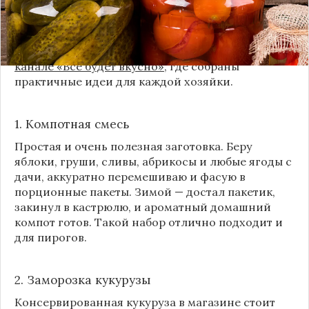
Сегодня я делюсь своими любимыми рецептами
без банок и долгих стерилизаций. Подробнее и с
пошаговыми инструкциями их можно найти на
канале «Все будет вкусно»
, где собраны
практичные идеи для каждой хозяйки.
1. Компотная смесь
Простая и очень полезная заготовка. Беру
яблоки, груши, сливы, абрикосы и любые ягоды с
дачи, аккуратно перемешиваю и фасую в
порционные пакеты. Зимой — достал пакетик,
закинул в кастрюлю, и ароматный домашний
компот готов. Такой набор отлично подходит и
для пирогов.
2. Заморозка кукурузы
Консервированная кукуруза в магазине стоит