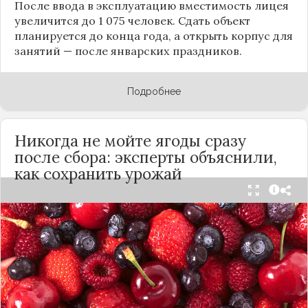
После ввода в эксплуатацию вместимость лицея
увеличится до 1 075 человек. Сдать объект
планируется до конца года, а открыть корпус для
занятий — после январских праздников.
Подробнее
Никогда не мойте ягоды сразу
после сбора: эксперты объяснили,
как сохранить урожай
Мытьё ягод сразу после сбора может обернуться
полной потерей урожая. Как отмечает канал
«Сделай сам», на поверхности плодов есть
естественный восковой налёт, который играет
роль природного барьера. Он защищает ягоды
от пересыхания, бактерий и плесени. При
смывании этого слоя плоды быстро начинают