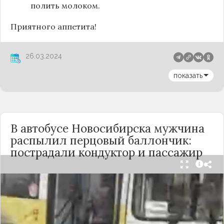
полить молоком.
Приятного аппетита!
26.03.2024
показать
В автобусе Новосибирска мужчина
распылил перцовый баллончик:
пострадали кондуктор и пассажир
Вечером 24 сентября в салоне автобуса маршрута
№18 в Новосибирске произошёл инцидент с
применением перцового баллончика. Как
сообщили очевидцы в
Telegram-канале
«Инцидент Новосибирск»
, неизвестный