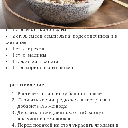
Ингредиенты:
40 г семян чиа
60 мл кокосового молока (или миндального)
1/2 банана
1 ч. л. ванильной пасты
2 ст. л. смеси семян льна, подсолнечника и и
миндаля
1 ст. л. орехов
1 ст. л.
малины
1 ч. л. зерен граната
1 ч. л. коринфского изюма
Приготовление:
Растереть половинку банана в пюре.
Сложить все ингредиенты в кастрюлю и
добавить 185 мл воды.
Держать на медленном огне 5 минут,
постоянно помешивая.
Перед подачей на стол украсить ягодами и