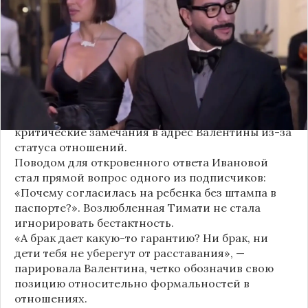
официального брака. Ее резкая реакция стала
первым косвенным подтверждением слухов о
рождении дочери, ранее распространяемых
изданием «СтарХит».
Хотя сама звездная пара официально не
объявляла о пополнении, поклонники уже
засыпали их поздравлениями. Однако
некоторые комментаторы позволили себе
критические замечания в адрес Валентины из-за
статуса отношений.
Поводом для откровенного ответа Ивановой
стал прямой вопрос одного из подписчиков:
«Почему согласилась на ребенка без штампа в
паспорте?». Возлюбленная Тимати не стала
игнорировать бестактность.
«А брак дает какую-то гарантию? Ни брак, ни
дети тебя не уберегут от расставания», —
парировала Валентина, четко обозначив свою
позицию относительно формальностей в
отношениях.