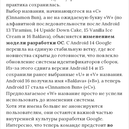
практика сохранилась.
Выбор названия, начинающегося на «C»
(Cinnamon Bun), а не на ожидаемую букву «W» (по
алфавитной последовательности после Android
13 Tiramisu, 14 Upside Down Cake, 15 Vanilla Ice
Cream и 16 Baklava), объясняется
изменением
модели разработки ОС
. С Android 14 Google
перешла на единую стабильную ветку, где все
новшества скрыты до готовности, что повлекло
обновление системы идентификаторов сборок.
Из-за этого сдвига версии Android 14 и 15
сохранили ранее выбранные «U» и «V» названия.
Android 16 получила имя «Baklava» («B»), а теперь
Android 17 стала «Cinnamon Bun» («C»).
Предполагаемое «W» название просто не успели
использовать до изменения системы.
Хотя эти имена больше не анонсируются
пользователям, они остаются важной частью
внутренней культуры разработки Google.
Интересно, что теперь команде предстоит
во