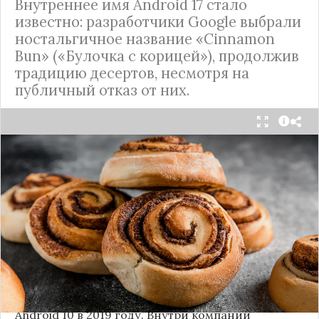
Внутреннее имя Android 17 стало
известно: разработчики Google выбрали
ностальгичное название «Cinnamon
Bun» («Булочка с корицей»), продолжив
традицию десертов, несмотря на
публичный отказ от них.
Стало известно внутреннее кодовое имя
следующей крупной версии Android. Как
сообщают источники, Android 17, релиз которой
ожидается в 2026 году, разрабатывается под
названием
«Cinnamon Bun»
(«Булочка с
корицей»).
Это решение продолжает знаменитую традицию
Google называть версии Android в честь
сладостей и десертов (Cupcake, Donut, KitKat и
т.д.), хотя компания
прекратила публично
использовать эти имена
с момента выхода
Android 10 в 2019 году. Внутри компании