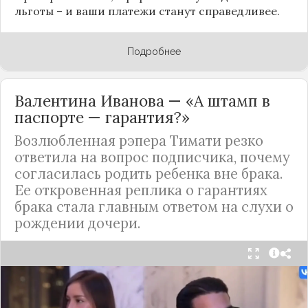
льготы – и ваши платежи станут справедливее.
Подробнее
Валентина Иванова — «А штамп в
паспорте — гарантия?»
Возлюбленная рэпера Тимати резко
ответила на вопрос подписчика, почему
согласилась родить ребенка вне брака.
Ее откровенная реплика о гарантиях
брака стала главным ответом на слухи о
рождении дочери.
Валентина Иванова, избранница рэпера Тимати,
публично ответила на бестактный вопрос о
своем решении родить ребенка вне