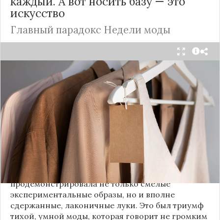
каждый. А вот носить базу — это
искусство
Главный парадокс Недели моды
Принято считать, что Неделя моды в Париже —
это исключительно про безумные тренды, на
которые обычный человек посмотрит с
недоумением. Но самый интересный тренд этого
сезона был обращен к реальной жизни. Показы
доказали: истинная роскошь и мастерство стиля
заключаются не в эпатаже, а в виртуозном
владении базовыми вещами.
Как тонко подметила автор канала «Деловая
косметичка», завершившаяся неделя моды
продемонстрировала не только смелые
экспериментальные образы, но и вполне
сдержанные, лаконичные луки. Это был триумф
тихой, умной моды, которая говорит не громким