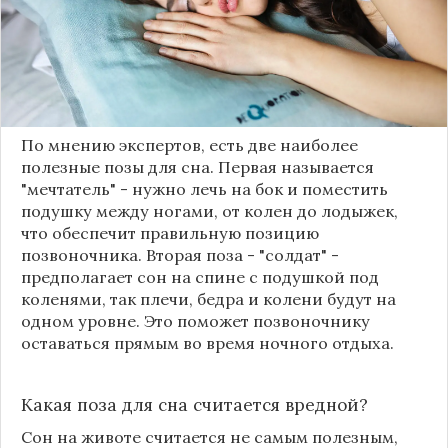
и подушку, а также постельное белье из
натуральных материалов, но и принимать
правильное положение во время ночного отдыха
для максимального расслабления, особенно тем,
кого беспокоят в боли спине.
По мнению экспертов, есть две наиболее
полезные позы для сна. Первая называется
"мечтатель" - нужно лечь на бок и поместить
подушку между ногами, от колен до лодыжек,
что обеспечит правильную позицию
позвоночника. Вторая поза - "солдат" -
предполагает сон на спине с подушкой под
коленями, так плечи, бедра и колени будут на
одном уровне. Это поможет позвоночнику
оставаться прямым во время ночного отдыха.
Какая поза для сна считается вредной?
Сон на животе считается не самым полезным,