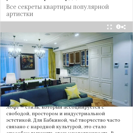
Все секреты квартиры популярной
артистки
Народная артистка
России
Надежда Бабкина,
известная своей любовью к традиционному
стилю и народной эстетике, удивила
поклонников, выбрав для своей новой
московской квартиры современный стиль лофт.
Это решение стало настоящим откровением,
демонстрирующим её умение сочетать классику
и актуальные тенденции. Подробности о
проекте раскрывает канал “DOMEO | РЕМОНТ
КВАРТИР | НЕДВИЖИМОСТЬ” 2.
Лофт — стиль, который ассоциируется с
свободой, простором и индустриальной
эстетикой. Для Бабкиной, чьё творчество часто
связано с народной культурой, это стало
способом выразить свою многогранность. В