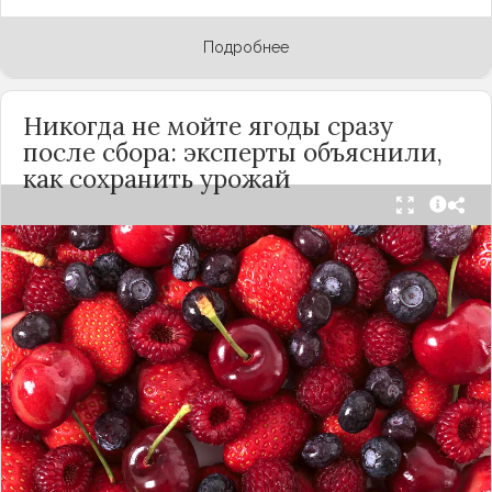
Подробнее
Никогда не мойте ягоды сразу
после сбора: эксперты объяснили,
как сохранить урожай
Мытьё ягод сразу после сбора может обернуться
полной потерей урожая. Как отмечает канал
«Сделай сам», на поверхности плодов есть
естественный восковой налёт, который играет
роль природного барьера. Он защищает ягоды
от пересыхания, бактерий и плесени. При
смывании этого слоя плоды быстро начинают
темнеть, покрываться налётом и терять вкус.
Чтобы ягоды сохранили свежесть, специалисты
рекомендуют: