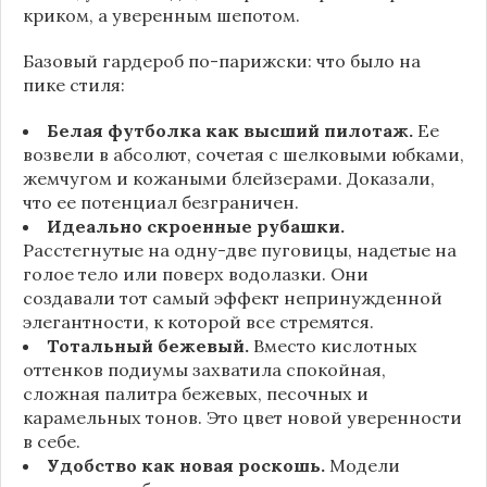
криком, а уверенным шепотом.
Базовый гардероб по-парижски: что было на
пике стиля:
Белая футболка как высший пилотаж.
Ее
возвели в абсолют, сочетая с шелковыми юбками,
жемчугом и кожаными блейзерами. Доказали,
что ее потенциал безграничен.
Идеально скроенные рубашки.
Расстегнутые на одну-две пуговицы, надетые на
голое тело или поверх водолазки. Они
создавали тот самый эффект непринужденной
элегантности, к которой все стремятся.
Тотальный бежевый.
Вместо кислотных
оттенков подиумы захватила спокойная,
сложная палитра бежевых, песочных и
карамельных тонов. Это цвет новой уверенности
в себе.
Удобство как новая роскошь.
Модели