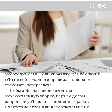
С 1 августа в квитанциях за жилищно-
коммунальные услуги введено важное
новшество. Как поясняет автор канала "ВЗО
ProДеньги", теперь уборка мест общего
пользования (МОП) выделена в отдельную
строку. Это дает жильцам четкое понимание, за
что именно они платят.
Новые нормы строго регламентируют частоту
уборки: мытье полов и лестниц должно
проводиться несколько раз в неделю, удаление
пыли – еженедельно, а уборка снега – по мере
необходимости. Если управляющая компания
(УК) не соблюдает эти правила, вы вправе
требовать перерасчета.
Чтобы добиться перерасчета за
некачественную уборку, первым делом
запросите у УК акты выполненных работ.
Отсутствие актов или несоответствие их