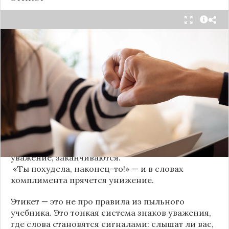
Мы часто думаем, что доверие рушится из-за
серьёзных предательств. Но на самом деле оно
трещит по швам гораздо раньше — в момент,
когда в разговоре звучит невинная на первый
взгляд фраза. Подробнее об этом рассказывает
канал
«Этикет и психология общения» на Дзене
.
«Да я никому не расскажу, правда». И через пару
дней вашу историю пересказывает другой
человек.
«Хватит ныть» — и разговор, а вместе с ним
уважение, заканчиваются.
«Ты похудела, наконец-то!» — и в словах
комплимента прячется унижение.
Этикет — это не про правила из пыльного
учебника. Это тонкая система знаков уважения,
где слова становятся сигналами: слышат ли вас,