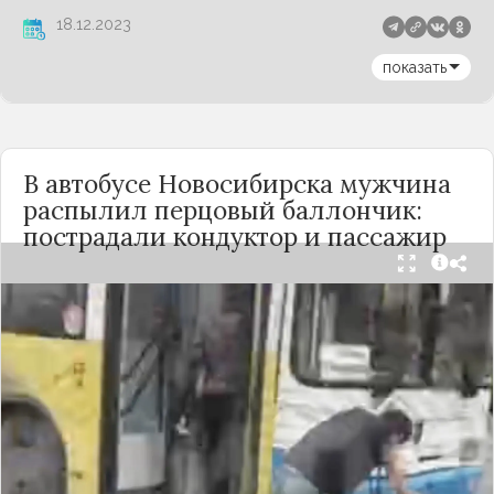
18.12.2023
показать
В автобусе Новосибирска мужчина
распылил перцовый баллончик:
пострадали кондуктор и пассажир
Вечером 24 сентября в салоне автобуса маршрута
№18 в Новосибирске произошёл инцидент с
применением перцового баллончика. Как
сообщили очевидцы в
Telegram-канале
«Инцидент Новосибирск»
, неизвестный
мужчина с бородой сначала вступил в перепалку
с кондуктором, затем поссорился с другими
пассажирами. В ходе конфликта он достал
газовый баллончик и распылил его в салоне.