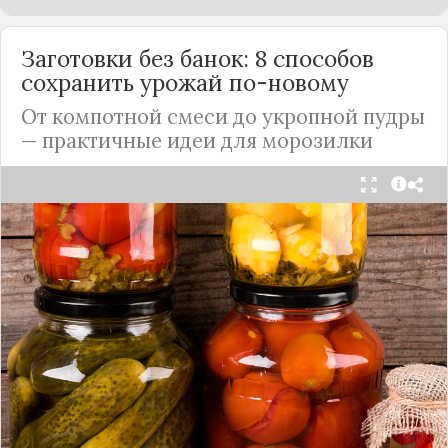
Заготовки без банок: 8 способов
сохранить урожай по-новому
От компотной смеси до укропной пудры
— практичные идеи для морозилки
Каждый год, когда приходит пора богатого
урожая, я стараюсь сохранить максимум летних
витаминов. Закатки в банки — это, безусловно,
классика, которая никуда не уходит из нашей
жизни. Но современный подход к хранению
продуктов показывает, что есть и более простые,
быстрые и удобные способы.
Сегодня я делюсь своими любимыми рецептами
без банок и долгих стерилизаций. Подробнее и с
пошаговыми инструкциями их можно найти на