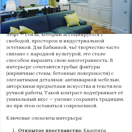
демонстрирующим её умение сочетать классику
и актуальные тенденции. Подробности о
проекте раскрывает канал “DOMEO | РЕМОНТ
КВАРТИР | НЕДВИЖИМОСТЬ” 2.
Лофт — стиль, который ассоциируется с
свободой, простором и индустриальной
эстетикой. Для Бабкиной, чьё творчество часто
связано с народной культурой, это стало
способом выразить свою многогранность. В
интерьере сочетаются грубые фактуры
(кирпичные стены, бетонные поверхности) с
элегантными деталями: антикварной мебелью,
авторскими предметами искусства и текстилем
ручной работы. Такой контраст подчёркивает её
уникальный вкус — умение сохранять традиции,
но при этом оставаться современной.
Ключевые элементы интерьера:
Открытое пространство
: Квартира