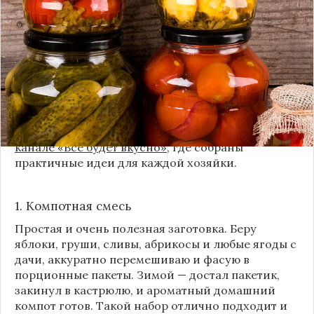
витаминов. Закатки в банки — это, безусловно,
классика, которая никуда не уходит из нашей
жизни. Но современный подход к хранению
продуктов показывает, что есть и более простые,
быстрые и удобные способы.
Сегодня я делюсь своими любимыми рецептами
без банок и долгих стерилизаций. Подробнее и с
пошаговыми инструкциями их можно найти на
канале «Все будет вкусно»
, где собраны
практичные идеи для каждой хозяйки.
1. Компотная смесь
Простая и очень полезная заготовка. Беру
яблоки, груши, сливы, абрикосы и любые ягоды с
дачи, аккуратно перемешиваю и фасую в
порционные пакеты. Зимой — достал пакетик,
закинул в кастрюлю, и ароматный домашний
компот готов. Такой набор отлично подходит и