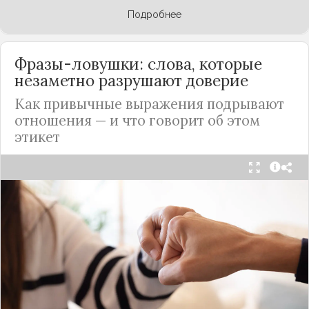
Подробнее
Фразы-ловушки: слова, которые
незаметно разрушают доверие
Как привычные выражения подрывают
отношения — и что говорит об этом
этикет
Мы часто думаем, что доверие рушится из-за
серьёзных предательств. Но на самом деле оно
трещит по швам гораздо раньше — в момент,
когда в разговоре звучит невинная на первый
взгляд фраза. Подробнее об этом рассказывает
канал
«Этикет и психология общения» на Дзене
.
«Да я никому не расскажу, правда». И через пару
дней вашу историю пересказывает другой