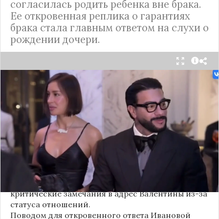
согласилась родить ребенка вне брака.
Ее откровенная реплика о гарантиях
брака стала главным ответом на слухи о
рождении дочери.
Валентина Иванова, избранница рэпера Тимати,
публично ответила на бестактный вопрос о
своем решении родить ребенка вне
официального брака. Ее резкая реакция стала
первым косвенным подтверждением слухов о
рождении дочери, ранее распространяемых
изданием «СтарХит».
Хотя сама звездная пара официально не
объявляла о пополнении, поклонники уже
засыпали их поздравлениями. Однако
некоторые комментаторы позволили себе
критические замечания в адрес Валентины из-за
статуса отношений.
Поводом для откровенного ответа Ивановой