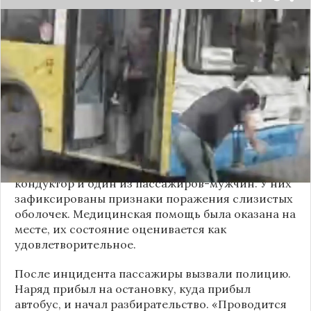
Вечером 24 сентября в салоне автобуса маршрута
№18 в Новосибирске произошёл инцидент с
применением перцового баллончика. Как
сообщили очевидцы в
Telegram-канале
«Инцидент Новосибирск»
, неизвестный
мужчина с бородой сначала вступил в перепалку
с кондуктором, затем поссорился с другими
пассажирами. В ходе конфликта он достал
газовый баллончик и распылил его в салоне.
По предварительным данным, пострадали
кондуктор и один из пассажиров-мужчин. У них
зафиксированы признаки поражения слизистых
оболочек. Медицинская помощь была оказана на
месте, их состояние оценивается как
удовлетворительное.
После инцидента пассажиры вызвали полицию.
Наряд прибыл на остановку, куда прибыл
автобус, и начал разбирательство. «Проводится