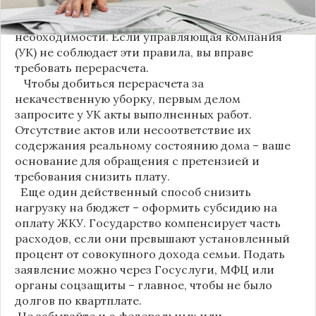
проводиться несколько раз в неделю, удаление
пыли – еженедельно, а уборка снега – по мере
необходимости. Если управляющая компания
(УК) не соблюдает эти правила, вы вправе
требовать перерасчета.
Чтобы добиться перерасчета за
некачественную уборку, первым делом
запросите у УК акты выполненных работ.
Отсутствие актов или несоответствие их
содержания реальному состоянию дома – ваше
основание для обращения с претензией и
требования снизить плату.
Еще один действенный способ снизить
нагрузку на бюджет – оформить субсидию на
оплату ЖКУ. Государство компенсирует часть
расходов, если они превышают установленный
процент от совокупного дохода семьи. Подать
заявление можно через Госуслуги, МФЦ или
органы соцзащиты – главное, чтобы не было
долгов по квартплате.
Не забывайте и о федеральных или