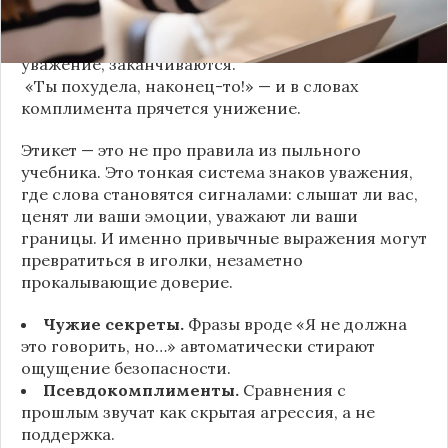
человек.
«Хватит ныть» — и разговор, а вместе с ним
уважение, заканчиваются.
«Ты похудела, наконец-то!» — и в словах
комплимента прячется унижение.
Этикет — это не про правила из пыльного
учебника. Это тонкая система знаков уважения,
где слова становятся сигналами: слышат ли вас,
ценят ли ваши эмоции, уважают ли ваши
границы. И именно привычные выражения могут
превратиться в иголки, незаметно
прокалывающие доверие.
Чужие секреты.
Фразы вроде «Я не должна
это говорить, но…» автоматически стирают
ощущение безопасности.
Псевдокомплименты.
Сравнения с
прошлым звучат как скрытая агрессия, а не
поддержка.