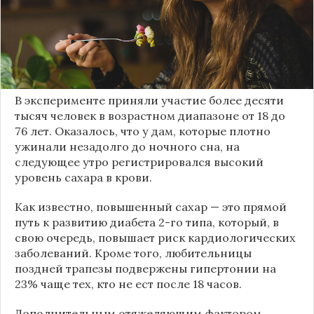
Американские ученые опубликовали результаты
исследования, направленного на определение
связи между образом жизни и пищевыми
привычками современных женщин и
возникновением различных болезней.
В эксперименте приняли участие более десяти
тысяч человек в возрастном диапазоне от 18 до
76 лет. Оказалось, что у дам, которые плотно
ужинали незадолго до ночного сна, на
следующее утро регистрировался высокий
уровень сахара в крови.
Как известно, повышенный сахар — это прямой
путь к развитию диабета 2-го типа, который, в
свою очередь, повышает риск кардиологических
заболеваний. Кроме того, любительницы
поздней трапезы подвержены гипертонии на
23% чаще тех, кто не ест после 18 часов.
Дополнительным отяжеляющим фактором