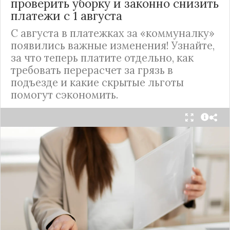
проверить уборку и законно снизить
платежи с 1 августа
С августа в платежках за «коммуналку»
появились важные изменения! Узнайте,
за что теперь платите отдельно, как
требовать перерасчет за грязь в
подъезде и какие скрытые льготы
помогут сэкономить.
С 1 августа в квитанциях за жилищно-
коммунальные услуги введено важное
новшество. Как поясняет автор канала "ВЗО
ProДеньги", теперь уборка мест общего
пользования (МОП) выделена в отдельную
строку. Это дает жильцам четкое понимание, за
что именно они платят.
Новые нормы строго регламентируют частоту
уборки: мытье полов и лестниц должно