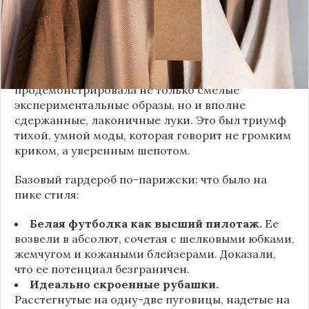
заключаются не в эпатаже, а в виртуозном
владении базовыми вещами.
Как тонко подметила автор канала «Деловая
косметичка», завершившаяся неделя моды
продемонстрировала не только смелые
экспериментальные образы, но и вполне
сдержанные, лаконичные луки. Это был триумф
тихой, умной моды, которая говорит не громким
криком, а уверенным шепотом.
Базовый гардероб по-парижски: что было на
пике стиля:
Белая футболка как высший пилотаж.
Ее
возвели в абсолют, сочетая с шелковыми юбками,
жемчугом и кожаными блейзерами. Доказали,
что ее потенциал безграничен.
Идеально скроенные рубашки.
Расстегнутые на одну-две пуговицы, надетые на