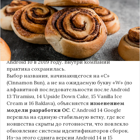
ожидается в 2026 году, разрабатывается под
названием
«Cinnamon Bun»
(«Булочка с
корицей»).
Это решение продолжает знаменитую традицию
Google называть версии Android в честь
сладостей и десертов (Cupcake, Donut, KitKat и
т.д.), хотя компания
прекратила публично
использовать эти имена
с момента выхода
Android 10 в 2019 году. Внутри компании
практика сохранилась.
Выбор названия, начинающегося на «C»
(Cinnamon Bun), а не на ожидаемую букву «W» (по
алфавитной последовательности после Android
13 Tiramisu, 14 Upside Down Cake, 15 Vanilla Ice
Cream и 16 Baklava), объясняется
изменением
модели разработки ОС
. С Android 14 Google
перешла на единую стабильную ветку, где все
новшества скрыты до готовности, что повлекло
обновление системы идентификаторов сборок.
Из-за этого сдвига версии Android 14 и 15