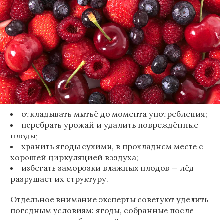
«Сделай сам», на поверхности плодов есть
естественный восковой налёт, который играет
роль природного барьера. Он защищает ягоды
от пересыхания, бактерий и плесени. При
смывании этого слоя плоды быстро начинают
темнеть, покрываться налётом и терять вкус.
Чтобы ягоды сохранили свежесть, специалисты
рекомендуют:
откладывать мытьё до момента употребления;
перебрать урожай и удалить повреждённые
плоды;
хранить ягоды сухими, в прохладном месте с
хорошей циркуляцией воздуха;
избегать заморозки влажных плодов — лёд
разрушает их структуру.
Отдельное внимание эксперты советуют уделить
погодным условиям: ягоды, собранные после