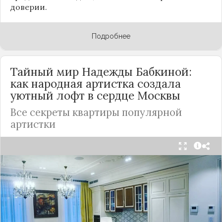
доверии.
Подробнее
Тайный мир Надежды Бабкиной:
как народная артистка создала
уютный лофт в сердце
Москвы
Все секреты квартиры популярной
артистки
Народная артистка
России
Надежда Бабкина,
известная своей любовью к традиционному
стилю и народной эстетике, удивила
поклонников, выбрав для своей новой
московской квартиры современный стиль лофт.
Это решение стало настоящим откровением,