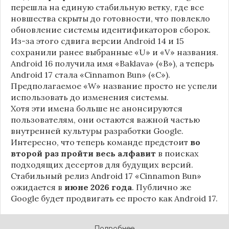
перешла на единую стабильную ветку, где все
новшества скрыты до готовности, что повлекло
обновление системы идентификаторов сборок.
Из-за этого сдвига версии Android 14 и 15
сохранили ранее выбранные «U» и «V» названия.
Android 16 получила имя «Baklava» («B»), а теперь
Android 17 стала «Cinnamon Bun» («C»).
Предполагаемое «W» название просто не успели
использовать до изменения системы.
Хотя эти имена больше не анонсируются
пользователям, они остаются важной частью
внутренней культуры разработки Google.
Интересно, что теперь команде предстоит
во
второй раз пройти весь алфавит
в поисках
подходящих десертов для будущих версий.
Стабильный релиз Android 17 «Cinnamon Bun»
ожидается в
июне 2026 года
. Публично же
Google будет продвигать ее просто как Android 17.
Подробнее