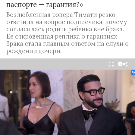
паспорте — гарантия?»
Возлюбленная рэпера Тимати резко
ответила на вопрос подписчика, почему
согласилась родить ребенка вне брака.
Ее откровенная реплика о гарантиях
брака стала главным ответом на слухи о
рождении дочери.
Валентина Иванова, избранница рэпера Тимати,
публично ответила на бестактный вопрос о
своем решении родить ребенка вне
официального брака. Ее резкая реакция стала
первым косвенным подтверждением слухов о
рождении дочери, ранее распространяемых
изданием «СтарХит».
Хотя сама звездная пара официально не
объявляла о пополнении, поклонники уже
засыпали их поздравлениями. Однако