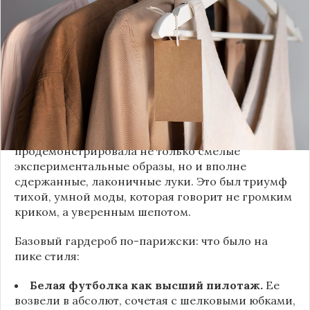
которые обычный человек посмотрит с
недоумением. Но самый интересный тренд этого
сезона был обращен к реальной жизни. Показы
доказали: истинная роскошь и мастерство стиля
заключаются не в эпатаже, а в виртуозном
владении базовыми вещами.
Как тонко подметила автор канала «Деловая
косметичка», завершившаяся неделя моды
продемонстрировала не только смелые
экспериментальные образы, но и вполне
сдержанные, лаконичные луки. Это был триумф
тихой, умной моды, которая говорит не громким
криком, а уверенным шепотом.
Базовый гардероб по-парижски: что было на
пике стиля:
Белая футболка как высший пилотаж.
Ее
возвели в абсолют, сочетая с шелковыми юбками,