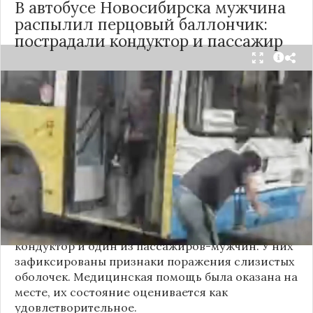
В автобусе Новосибирска мужчина
распылил перцовый баллончик:
пострадали кондуктор и пассажир
Вечером 24 сентября в салоне автобуса маршрута
№18 в Новосибирске произошёл инцидент с
применением перцового баллончика. Как
сообщили очевидцы в
Telegram-канале
«Инцидент Новосибирск»
, неизвестный
мужчина с бородой сначала вступил в перепалку
с кондуктором, затем поссорился с другими
пассажирами. В ходе конфликта он достал
газовый баллончик и распылил его в салоне.
По предварительным данным, пострадали
кондуктор и один из пассажиров-мужчин. У них
зафиксированы признаки поражения слизистых
оболочек. Медицинская помощь была оказана на
месте, их состояние оценивается как
удовлетворительное.