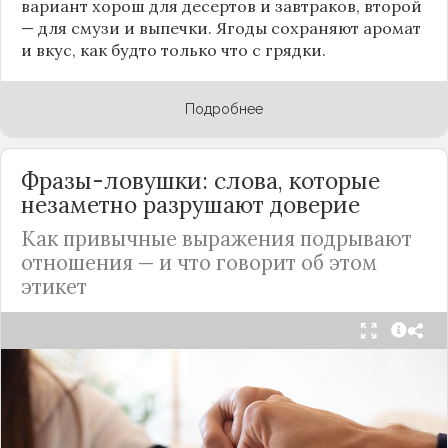
вариант хорош для десертов и завтраков, второй
— для смузи и выпечки. Ягоды сохраняют аромат
и вкус, как будто только что с грядки.
Подробнее
Фразы-ловушки: слова, которые
незаметно разрушают доверие
Как привычные выражения подрывают
отношения — и что говорит об этом
этикет
Мы часто думаем, что доверие рушится из-за
серьёзных предательств. Но на самом деле оно
трещит по швам гораздо раньше — в момент,
когда в разговоре звучит невинная на первый
взгляд фраза. Подробнее об этом рассказывает