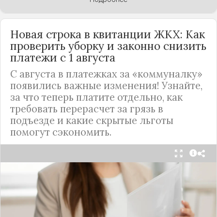
Новая строка в квитанции ЖКХ: Как
проверить уборку и законно снизить
платежи с 1 августа
С августа в платежках за «коммуналку»
появились важные изменения! Узнайте,
за что теперь платите отдельно, как
требовать перерасчет за грязь в
подъезде и какие скрытые льготы
помогут сэкономить.
С 1 августа в квитанциях за жилищно-
коммунальные услуги введено важное
новшество. Как поясняет автор канала "ВЗО
ProДеньги", теперь уборка мест общего
пользования (МОП) выделена в отдельную