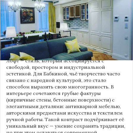
стилю и народной эстетике, удивила
поклонников, выбрав для своей новой
московской квартиры современный стиль лофт.
Это решение стало настоящим откровением,
демонстрирующим её умение сочетать классику
и актуальные тенденции. Подробности о
проекте раскрывает канал “DOMEO | РЕМОНТ
КВАРТИР | НЕДВИЖИМОСТЬ” 2.
Лофт — стиль, который ассоциируется с
свободой, простором и индустриальной
эстетикой. Для Бабкиной, чьё творчество часто
связано с народной культурой, это стало
способом выразить свою многогранность. В
интерьере сочетаются грубые фактуры
(кирпичные стены, бетонные поверхности) с
элегантными деталями: антикварной мебелью,
авторскими предметами искусства и текстилем
ручной работы. Такой контраст подчёркивает её
уникальный вкус — умение сохранять традиции,
но при этом оставаться современной.