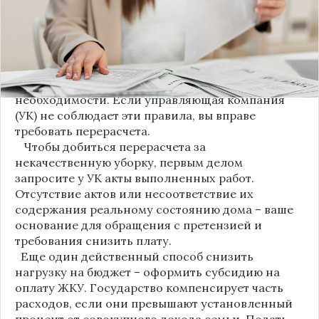
строку. Это дает жильцам четкое понимание, за
что именно они платят.
Новые нормы строго регламентируют частоту
уборки: мытье полов и лестниц должно
проводиться несколько раз в неделю, удаление
пыли – еженедельно, а уборка снега – по мере
необходимости. Если управляющая компания
(УК) не соблюдает эти правила, вы вправе
требовать перерасчета.
Чтобы добиться перерасчета за
некачественную уборку, первым делом
запросите у УК акты выполненных работ.
Отсутствие актов или несоответствие их
содержания реальному состоянию дома – ваше
основание для обращения с претензией и
требования снизить плату.
Еще один действенный способ снизить
нагрузку на бюджет – оформить субсидию на
оплату ЖКУ. Государство компенсирует часть
расходов, если они превышают установленный
процент от совокупного дохода семьи. Подать