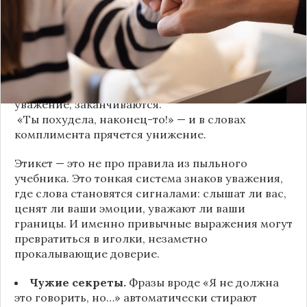
канал
«Этикет и психология общения» на Дзене
.
«Да я никому не расскажу, правда». И через пару
дней вашу историю пересказывает другой
человек.
«Хватит ныть» — и разговор, а вместе с ним
уважение, заканчиваются.
«Ты похудела, наконец-то!» — и в словах
комплимента прячется унижение.
Этикет — это не про правила из пыльного
учебника. Это тонкая система знаков уважения,
где слова становятся сигналами: слышат ли вас,
ценят ли ваши эмоции, уважают ли ваши
границы. И именно привычные выражения могут
превратиться в иголки, незаметно
прокалывающие доверие.
Чужие секреты.
Фразы вроде «Я не должна
это говорить, но…» автоматически стирают