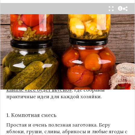
Каждый год, когда приходит пора богатого
урожая, я стараюсь сохранить максимум летних
витаминов. Закатки в банки — это, безусловно,
классика, которая никуда не уходит из нашей
жизни. Но современный подход к хранению
продуктов показывает, что есть и более простые,
быстрые и удобные способы.
Сегодня я делюсь своими любимыми рецептами
без банок и долгих стерилизаций. Подробнее и с
пошаговыми инструкциями их можно найти на
канале «Все будет вкусно»
, где собраны
практичные идеи для каждой хозяйки.
1. Компотная смесь
Простая и очень полезная заготовка. Беру
яблоки, груши, сливы, абрикосы и любые ягоды с