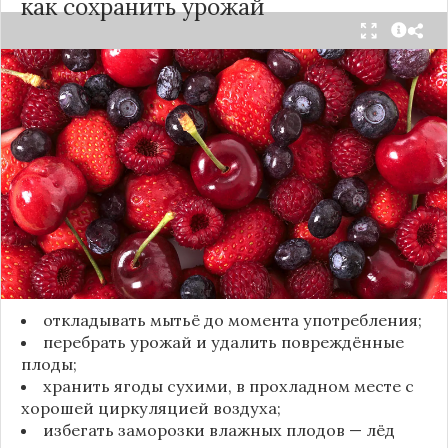
как сохранить урожай
Мытьё ягод сразу после сбора может обернуться
полной потерей урожая. Как отмечает канал
«Сделай сам», на поверхности плодов есть
естественный восковой налёт, который играет
роль природного барьера. Он защищает ягоды
от пересыхания, бактерий и плесени. При
смывании этого слоя плоды быстро начинают
темнеть, покрываться налётом и терять вкус.
Чтобы ягоды сохранили свежесть, специалисты
рекомендуют:
откладывать мытьё до момента употребления;
перебрать урожай и удалить повреждённые
плоды;
хранить ягоды сухими, в прохладном месте с
хорошей циркуляцией воздуха;
избегать заморозки влажных плодов — лёд