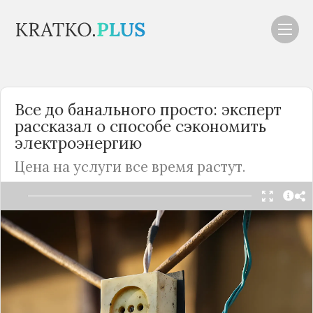
Все до банального просто: эксперт
рассказал о способе сэкономить
электроэнергию
Цена на услуги все время растут.
Читать в Telegram
Жилищно-коммунальные услуги в
России
с
каждым годом становятся дороже. И далеко не у
всех имеются льготы и субсидии. Об одном
неочевидном способе экономии россиянам