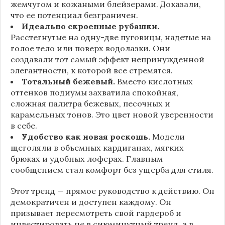
жемчугом и кожаными блейзерами. Доказали,
что ее потенциал безграничен.
Идеально скроенные рубашки.
Расстегнутые на одну-две пуговицы, надетые на
голое тело или поверх водолазки. Они
создавали тот самый эффект непринужденной
элегантности, к которой все стремятся.
Тотальный бежевый.
Вместо кислотных
оттенков подиумы захватила спокойная,
сложная палитра бежевых, песочных и
карамельных тонов. Это цвет новой уверенности
в себе.
Удобство как новая роскошь.
Модели
щеголяли в объемных кардиганах, мягких
брюках и удобных лоферах. Главным
сообщением стал комфорт без ущерба для стиля.
Этот тренд — прямое руководство к действию. Он
демократичен и доступен каждому. Он
призывает пересмотреть свой гардероб и
инвестировать не в сиюминутный тренд, а в