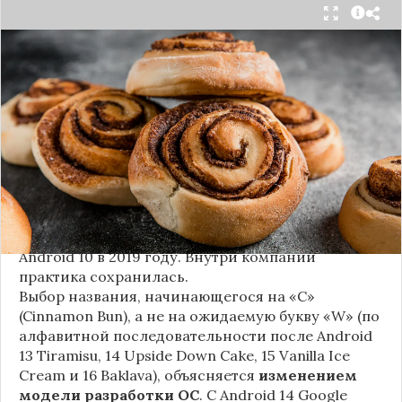
Стало известно внутреннее кодовое имя
следующей крупной версии Android. Как
сообщают источники, Android 17, релиз которой
ожидается в 2026 году, разрабатывается под
названием
«Cinnamon Bun»
(«Булочка с
корицей»).
Это решение продолжает знаменитую традицию
Google называть версии Android в честь
сладостей и десертов (Cupcake, Donut, KitKat и
т.д.), хотя компания
прекратила публично
использовать эти имена
с момента выхода
Android 10 в 2019 году. Внутри компании
практика сохранилась.
Выбор названия, начинающегося на «C»
(Cinnamon Bun), а не на ожидаемую букву «W» (по
алфавитной последовательности после Android
13 Tiramisu, 14 Upside Down Cake, 15 Vanilla Ice
Cream и 16 Baklava), объясняется
изменением
модели разработки ОС
. С Android 14 Google