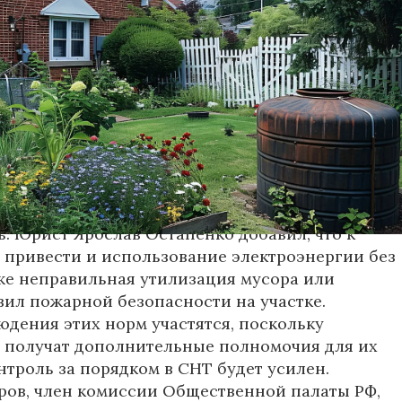
 запрещена с 1 сентября 2025 года. Как
овости со ссылкой на юриста Никиту
ые поправки в законодательство лишат
жности зарабатывать на своих участках.
л, что закон категорически запретит открывать
тках коммерческие объекты, такие как хостелы,
ские и автосервисы. Все постройки в СНТ
оваться исключительно для личных,
 нужд граждан.
ового порядка ждет административная
ь. Юрист Ярослав Остапенко добавил, что к
привести и использование электроэнергии без
кже неправильная утилизация мусора или
ил пожарной безопасности на участке.
дения этих норм участятся, поскольку
 получат дополнительные полномочия для их
нтроль за порядком в СНТ будет усилен.
ов, член комиссии Общественной палаты РФ,