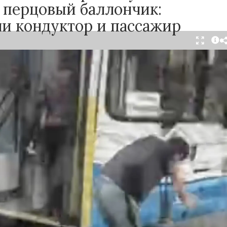
 перцовый баллончик:
ли кондуктор и пассажир
тября в салоне автобуса маршрута №18 в
произошёл инцидент с применением перцового
ак сообщили очевидцы в
Telegram-канале
осибирск»
, неизвестный мужчина с бородой
л в перепалку с кондуктором, затем поссорился
ажирами. В ходе конфликта он достал газовый
спылил его в салоне.
ьным данным, пострадали кондуктор и один из
жчин. У них зафиксированы признаки
зистых оболочек. Медицинская помощь была
е, их состояние оценивается как
ьное.