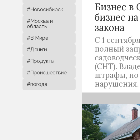
Бизнес в 
#Новосибирск
бизнес на
#Москва и
закона
область
#В Мире
С 1 сентября
полный запр
#Деньги
садоводчес
#Продукты
(СНТ). Влад
#Происшествие
штрафы, но 
нарушения.
#погода
Предпринимател
садоводческих 