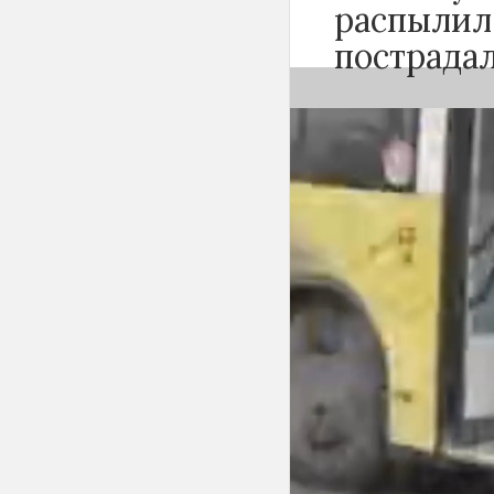
распылил
пострада
Вечером 24 сен
Новосибирске 
баллончика. К
«Инцидент Нов
сначала вступи
с другими пасс
баллончик и ра
По предварител
пассажиров-му
поражения сли
оказана на мест
удовлетворител