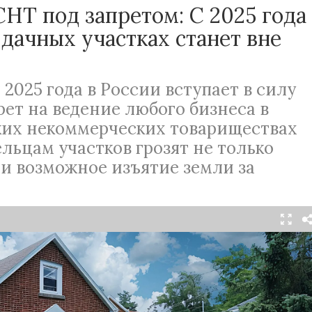
СНТ под запретом: С 2025 года
 дачных участках станет вне
 2025 года в
России
вступает в силу
ет на ведение любого бизнеса в
ких некоммерческих товариществах
ельцам участков грозят не только
и возможное изъятие земли за
Читать в Telegram
ьская деятельность на территории
некоммерческих товариществ (СНТ) в
России