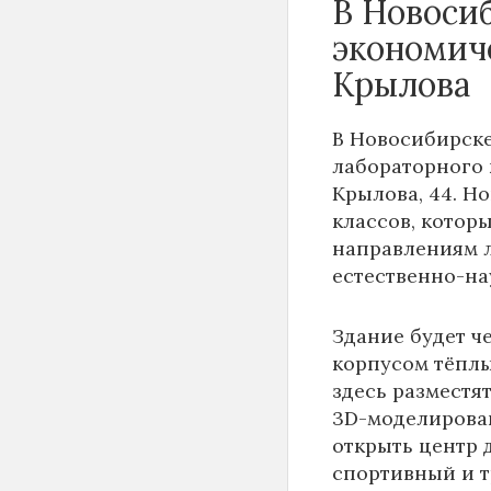
В Новоси
экономич
Крылова
В Новосибирске
лабораторного 
Крылова, 44. Н
классов, котор
направлениям 
естественно-на
Здание будет ч
корпусом тёплы
здесь разместя
3D-моделирован
открыть центр д
спортивный и 