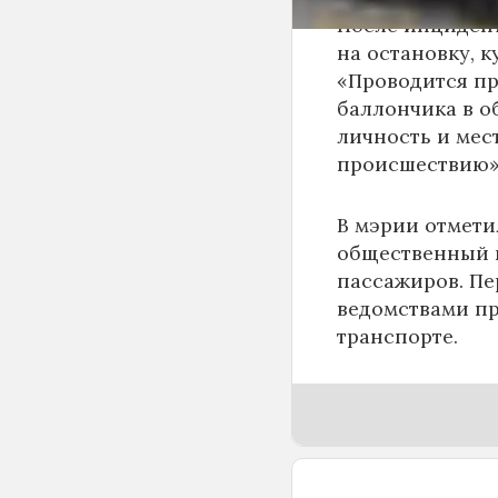
После инциден
на остановку, к
«Проводится пр
баллончика в о
личность и мес
происшествию»,
В мэрии отмети
общественный п
пассажиров. Пе
ведомствами пр
транспорте.