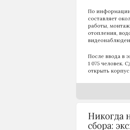
По информаци
составляет око
работы, монтаж
отопления, вод
видеонаблюден
После ввода в 
1 075 человек. 
открыть корпус
Никогда н
сбора: эк