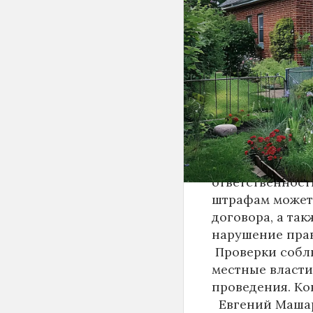
будет полностью
сообщает РИА Н
Кулачкина, нов
дачников возмо
Эксперт поясни
на дачных учас
склады, мастер
должны использ
некоммерческих
Нарушителей н
ответственност
штрафам может 
договора, а та
нарушение прав
Проверки соблю
местные власти
проведения. Ко
Евгений Машар