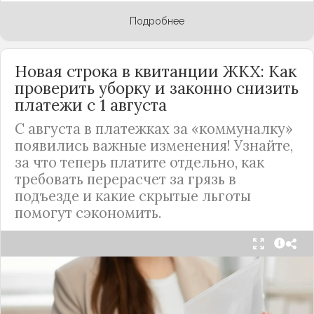
Подробнее
Новая строка в квитанции ЖКХ: Как
проверить уборку и законно снизить
платежи с 1 августа
С августа в платежках за «коммуналку»
появились важные изменения! Узнайте,
за что теперь платите отдельно, как
требовать перерасчет за грязь в
подъезде и какие скрытые льготы
помогут сэкономить.
С 1 августа в квитанциях за жилищно-
коммунальные услуги введено важное
новшество. Как поясняет автор канала "ВЗО
ProДеньги", теперь уборка мест общего