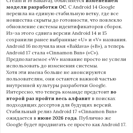
Cream и 16 Baklava), объясняется
изменением
модели разработки ОС
. С Android 14 Google
перешла на единую стабильную ветку, где все
новшества скрыты до готовности, что повлекло
обновление системы идентификаторов сборок.
Из-за этого сдвига версии Android 14 и 15
сохранили ранее выбранные «U» и «V» названия.
Android 16 получила имя «Baklava» («B»), а теперь
Android 17 стала «Cinnamon Bun» («C»).
Предполагаемое «W» название просто не успели
использовать до изменения системы.
Хотя эти имена больше не анонсируются
пользователям, они остаются важной частью
внутренней культуры разработки Google.
Интересно, что теперь команде предстоит
во
второй раз пройти весь алфавит
в поисках
подходящих десертов для будущих версий.
Стабильный релиз Android 17 «Cinnamon Bun»
ожидается в
июне 2026 года
. Публично же
Google будет продвигать ее просто как Android 17.