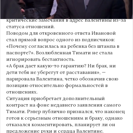
объявляла о пополнении, поклонники уже
засыпали их поздравлениями. Однако
некоторые комментаторы позволили себе
критические замечания в адрес Валентины из-за
статуса отношений.
Поводом для откровенного ответа Ивановой
стал прямой вопрос одного из подписчиков:
«Почему согласилась на ребенка без штампа в
паспорте?». Возлюбленная Тимати не стала
игнорировать бестактность.
«А брак дает какую-то гарантию? Ни брак, ни
дети тебя не уберегут от расставания», —
парировала Валентина, четко обозначив свою
позицию относительно формальностей в
отношениях.
Ситуация приобретает дополнительный
контраст на фоне недавнего заявления самого
Тимати. Рэпер публично признался, что наконец
готов к серьезным отношениям и браку, однако
отказался комментировать, планирует ли он
предложение руки и сердца Валентине.