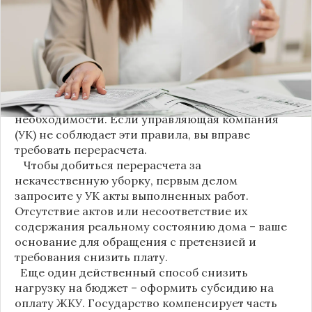
пользования (МОП) выделена в отдельную
строку. Это дает жильцам четкое понимание, за
что именно они платят.
Новые нормы строго регламентируют частоту
уборки: мытье полов и лестниц должно
проводиться несколько раз в неделю, удаление
пыли – еженедельно, а уборка снега – по мере
необходимости. Если управляющая компания
(УК) не соблюдает эти правила, вы вправе
требовать перерасчета.
Чтобы добиться перерасчета за
некачественную уборку, первым делом
запросите у УК акты выполненных работ.
Отсутствие актов или несоответствие их
содержания реальному состоянию дома – ваше
основание для обращения с претензией и
требования снизить плату.
Еще один действенный способ снизить
нагрузку на бюджет – оформить субсидию на
оплату ЖКУ. Государство компенсирует часть