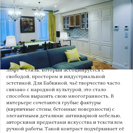
известная своей любовью к традиционному
стилю и народной эстетике, удивила
поклонников, выбрав для своей новой
московской квартиры современный стиль лофт.
Это решение стало настоящим откровением,
демонстрирующим её умение сочетать классику
и актуальные тенденции. Подробности о
проекте раскрывает канал “DOMEO | РЕМОНТ
КВАРТИР | НЕДВИЖИМОСТЬ” 2.
Лофт — стиль, который ассоциируется с
свободой, простором и индустриальной
эстетикой. Для Бабкиной, чьё творчество часто
связано с народной культурой, это стало
способом выразить свою многогранность. В
интерьере сочетаются грубые фактуры
(кирпичные стены, бетонные поверхности) с
элегантными деталями: антикварной мебелью,
авторскими предметами искусства и текстилем
ручной работы. Такой контраст подчёркивает её