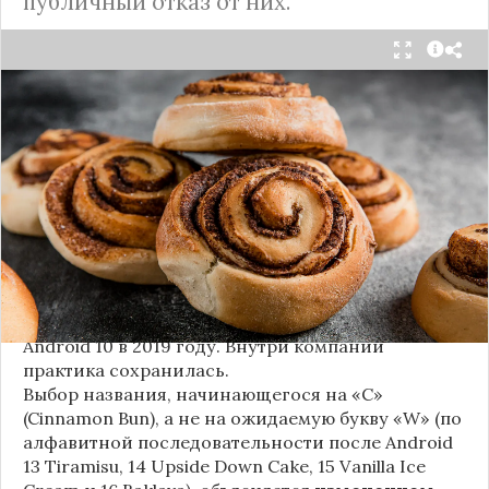
публичный отказ от них.
Стало известно внутреннее кодовое имя
следующей крупной версии Android. Как
сообщают источники, Android 17, релиз которой
ожидается в 2026 году, разрабатывается под
названием
«Cinnamon Bun»
(«Булочка с
корицей»).
Это решение продолжает знаменитую традицию
Google называть версии Android в честь
сладостей и десертов (Cupcake, Donut, KitKat и
т.д.), хотя компания
прекратила публично
использовать эти имена
с момента выхода
Android 10 в 2019 году. Внутри компании
практика сохранилась.
Выбор названия, начинающегося на «C»
(Cinnamon Bun), а не на ожидаемую букву «W» (по
алфавитной последовательности после Android
13 Tiramisu, 14 Upside Down Cake, 15 Vanilla Ice