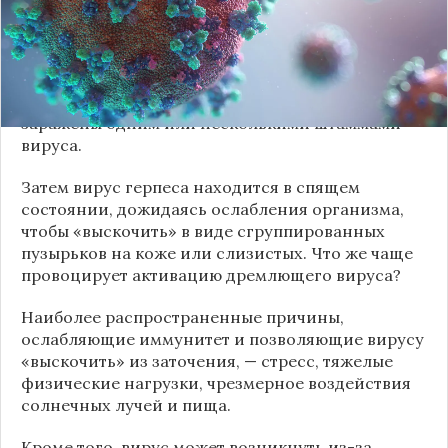
Инфицирование герпесом — крайне заразным
вирусным заболеванием, чаще всего происходит
в детстве. Научные исследования показывают,
что к 18 годам до 90% жителей мегаполисов уже
заражены одним или несколькими штаммами
вируса.
Затем вирус герпеса находится в спящем
состоянии, дожидаясь ослабления организма,
чтобы «выскочить» в виде сгруппированных
пузырьков на коже или слизистых. Что же чаще
провоцирует активацию дремлющего вируса?
Наиболее распространенные причины,
ослабляющие иммунитет и позволяющие вирусу
«выскочить» из заточения, — стресс, тяжелые
физические нагрузки, чрезмерное воздействия
солнечных лучей и пища.
Кроме того, вирус может возникнуть из-за