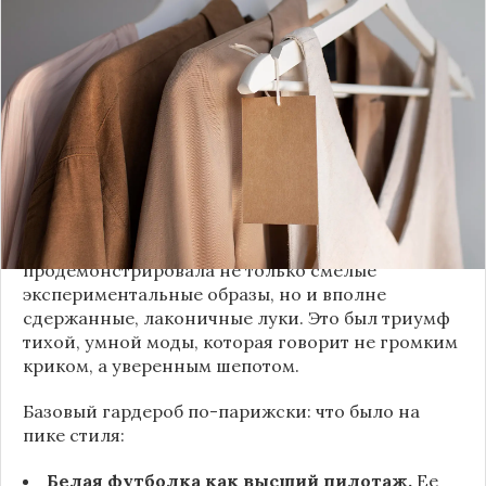
Принято считать, что Неделя моды в Париже —
это исключительно про безумные тренды, на
которые обычный человек посмотрит с
недоумением. Но самый интересный тренд этого
сезона был обращен к реальной жизни. Показы
доказали: истинная роскошь и мастерство стиля
заключаются не в эпатаже, а в виртуозном
владении базовыми вещами.
Как тонко подметила автор канала «Деловая
косметичка», завершившаяся неделя моды
продемонстрировала не только смелые
экспериментальные образы, но и вполне
сдержанные, лаконичные луки. Это был триумф
тихой, умной моды, которая говорит не громким
криком, а уверенным шепотом.
Базовый гардероб по-парижски: что было на
пике стиля:
Белая футболка как высший пилотаж.
Ее