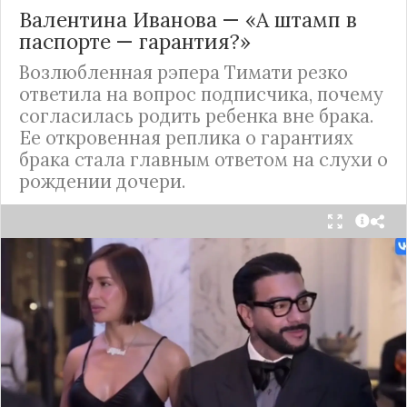
Валентина Иванова — «А штамп в
паспорте — гарантия?»
Возлюбленная рэпера Тимати резко
ответила на вопрос подписчика, почему
согласилась родить ребенка вне брака.
Ее откровенная реплика о гарантиях
брака стала главным ответом на слухи о
рождении дочери.
Валентина Иванова, избранница рэпера Тимати,
публично ответила на бестактный вопрос о
своем решении родить ребенка вне
официального брака. Ее резкая реакция стала
первым косвенным подтверждением слухов о
рождении дочери, ранее распространяемых
изданием «СтарХит».
Хотя сама звездная пара официально не