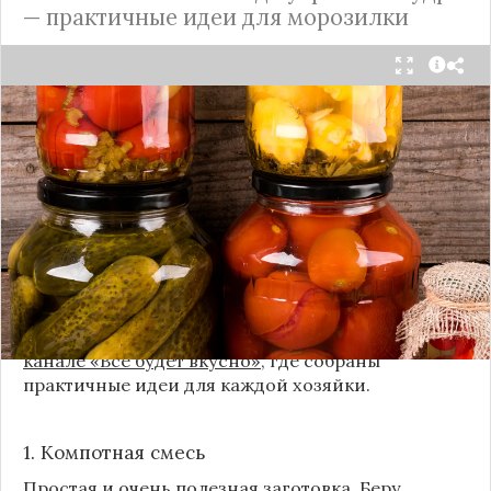
— практичные идеи для морозилки
Каждый год, когда приходит пора богатого
урожая, я стараюсь сохранить максимум летних
витаминов. Закатки в банки — это, безусловно,
классика, которая никуда не уходит из нашей
жизни. Но современный подход к хранению
продуктов показывает, что есть и более простые,
быстрые и удобные способы.
Сегодня я делюсь своими любимыми рецептами
без банок и долгих стерилизаций. Подробнее и с
пошаговыми инструкциями их можно найти на
канале «Все будет вкусно»
, где собраны
практичные идеи для каждой хозяйки.
1. Компотная смесь
Простая и очень полезная заготовка. Беру