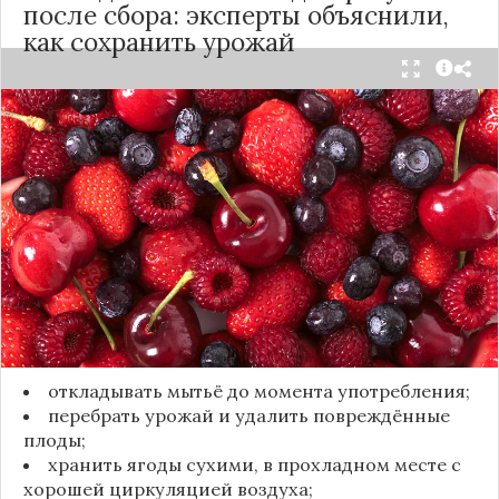
после сбора: эксперты объяснили,
как сохранить урожай
Мытьё ягод сразу после сбора может обернуться
полной потерей урожая. Как отмечает канал
«Сделай сам», на поверхности плодов есть
естественный восковой налёт, который играет
роль природного барьера. Он защищает ягоды
от пересыхания, бактерий и плесени. При
смывании этого слоя плоды быстро начинают
темнеть, покрываться налётом и терять вкус.
Чтобы ягоды сохранили свежесть, специалисты
рекомендуют:
откладывать мытьё до момента употребления;
перебрать урожай и удалить повреждённые
плоды;
хранить ягоды сухими, в прохладном месте с
хорошей циркуляцией воздуха;