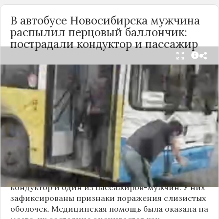
В автобусе Новосибирска мужчина
распылил перцовый баллончик:
пострадали кондуктор и пассажир
Вечером 24 сентября в салоне автобуса маршрута
№18 в Новосибирске произошёл инцидент с
применением перцового баллончика. Как
сообщили очевидцы в
Telegram-канале
«Инцидент Новосибирск»
, неизвестный
мужчина с бородой сначала вступил в перепалку
с кондуктором, затем поссорился с другими
пассажирами. В ходе конфликта он достал
газовый баллончик и распылил его в салоне.
По предварительным данным, пострадали
кондуктор и один из пассажиров-мужчин. У них
зафиксированы признаки поражения слизистых
оболочек. Медицинская помощь была оказана на