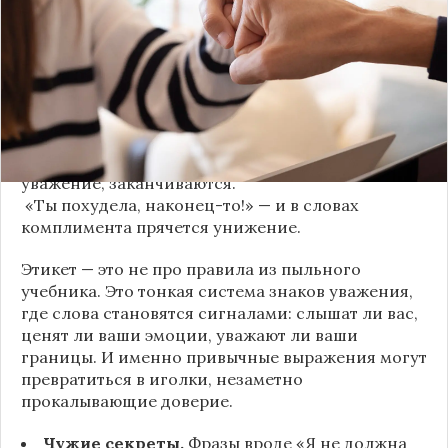
когда в разговоре звучит невинная на первый
взгляд фраза. Подробнее об этом рассказывает
канал
«Этикет и психология общения» на Дзене
.
«Да я никому не расскажу, правда». И через пару
дней вашу историю пересказывает другой
человек.
«Хватит ныть» — и разговор, а вместе с ним
уважение, заканчиваются.
«Ты похудела, наконец-то!» — и в словах
комплимента прячется унижение.
Этикет — это не про правила из пыльного
учебника. Это тонкая система знаков уважения,
где слова становятся сигналами: слышат ли вас,
ценят ли ваши эмоции, уважают ли ваши
границы. И именно привычные выражения могут
превратиться в иголки, незаметно
прокалывающие доверие.
Чужие секреты.
Фразы вроде «Я не должна