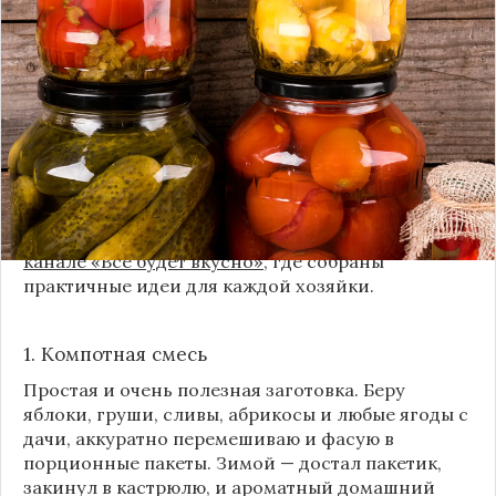
урожая, я стараюсь сохранить максимум летних
витаминов. Закатки в банки — это, безусловно,
классика, которая никуда не уходит из нашей
жизни. Но современный подход к хранению
продуктов показывает, что есть и более простые,
быстрые и удобные способы.
Сегодня я делюсь своими любимыми рецептами
без банок и долгих стерилизаций. Подробнее и с
пошаговыми инструкциями их можно найти на
канале «Все будет вкусно»
, где собраны
практичные идеи для каждой хозяйки.
1. Компотная смесь
Простая и очень полезная заготовка. Беру
яблоки, груши, сливы, абрикосы и любые ягоды с
дачи, аккуратно перемешиваю и фасую в
порционные пакеты. Зимой — достал пакетик,
закинул в кастрюлю, и ароматный домашний