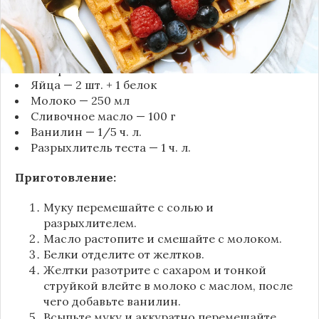
Ингредиенты:
Мука — 200 г
Соль — 1/2 ч. л.
Сахар — 3 ст. л.
Яйца — 2 шт. + 1 белок
Молоко — 250 мл
Сливочное масло — 100 г
Ванилин — 1/5 ч. л.
Разрыхлитель теста — 1 ч. л.
Приготовление:
Муку перемешайте с солью и
разрыхлителем.
Масло растопите и смешайте с молоком.
Белки отделите от желтков.
Желтки разотрите с сахаром и тонкой
струйкой влейте в молоко с маслом, после
чего добавьте ванилин.
Всыпьте муку и аккуратно перемешайте.