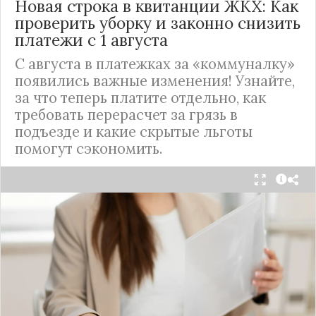
Новая строка в квитанции ЖКХ: Как
проверить уборку и законно снизить
платежи с 1 августа
С августа в платежках за «коммуналку»
появились важные изменения! Узнайте,
за что теперь платите отдельно, как
требовать перерасчет за грязь в
подъезде и какие скрытые льготы
помогут сэкономить.
С 1 августа в квитанциях за жилищно-
коммунальные услуги введено важное
новшество. Как поясняет автор канала "ВЗО
ProДеньги", теперь уборка мест общего
пользования (МОП) выделена в отдельную
строку. Это дает жильцам четкое понимание, за
что именно они платят.
Новые нормы строго регламентируют частоту