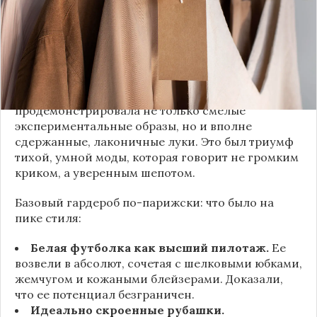
сезона был обращен к реальной жизни. Показы
доказали: истинная роскошь и мастерство стиля
заключаются не в эпатаже, а в виртуозном
владении базовыми вещами.
Как тонко подметила автор канала «Деловая
косметичка», завершившаяся неделя моды
продемонстрировала не только смелые
экспериментальные образы, но и вполне
сдержанные, лаконичные луки. Это был триумф
тихой, умной моды, которая говорит не громким
криком, а уверенным шепотом.
Базовый гардероб по-парижски: что было на
пике стиля:
Белая футболка как высший пилотаж.
Ее
возвели в абсолют, сочетая с шелковыми юбками,
жемчугом и кожаными блейзерами. Доказали,
что ее потенциал безграничен.
Идеально скроенные рубашки.