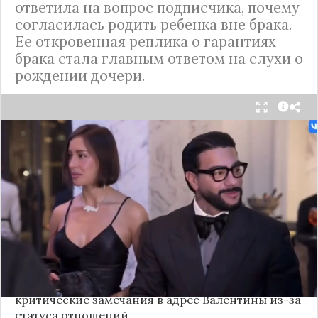
ответила на вопрос подписчика, почему
согласилась родить ребенка вне брака.
Ее откровенная реплика о гарантиях
брака стала главным ответом на слухи о
рождении дочери.
Валентина Иванова, избранница рэпера Тимати,
публично ответила на бестактный вопрос о
своем решении родить ребенка вне
официального брака. Ее резкая реакция стала
первым косвенным подтверждением слухов о
рождении дочери, ранее распространяемых
изданием «СтарХит».
Хотя сама звездная пара официально не
объявляла о пополнении, поклонники уже
засыпали их поздравлениями. Однако
некоторые комментаторы позволили себе
критические замечания в адрес Валентины из-за
статуса отношений.