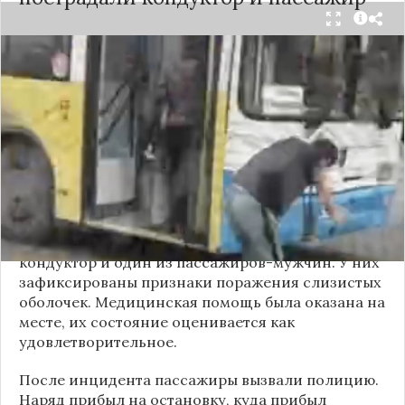
Вечером 24 сентября в салоне автобуса маршрута
№18 в Новосибирске произошёл инцидент с
применением перцового баллончика. Как
сообщили очевидцы в
Telegram-канале
«Инцидент Новосибирск»
, неизвестный
мужчина с бородой сначала вступил в перепалку
с кондуктором, затем поссорился с другими
пассажирами. В ходе конфликта он достал
газовый баллончик и распылил его в салоне.
По предварительным данным, пострадали
кондуктор и один из пассажиров-мужчин. У них
зафиксированы признаки поражения слизистых
оболочек. Медицинская помощь была оказана на
месте, их состояние оценивается как
удовлетворительное.
После инцидента пассажиры вызвали полицию.
Наряд прибыл на остановку, куда прибыл