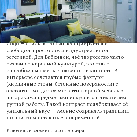
Это решение стало настоящим откровением,
демонстрирующим её умение сочетать классику
и актуальные тенденции. Подробности о
проекте раскрывает канал “DOMEO | РЕМОНТ
КВАРТИР | НЕДВИЖИМОСТЬ” 2.
Лофт — стиль, который ассоциируется с
свободой, простором и индустриальной
эстетикой. Для Бабкиной, чьё творчество часто
связано с народной культурой, это стало
способом выразить свою многогранность. В
интерьере сочетаются грубые фактуры
(кирпичные стены, бетонные поверхности) с
элегантными деталями: антикварной мебелью,
авторскими предметами искусства и текстилем
ручной работы. Такой контраст подчёркивает её
уникальный вкус — умение сохранять традиции,
но при этом оставаться современной.
Ключевые элементы интерьера: