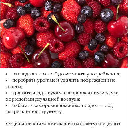
полной потерей урожая. Как отмечает канал
«Сделай сам», на поверхности плодов есть
естественный восковой налёт, который играет
роль природного барьера. Он защищает ягоды
от пересыхания, бактерий и плесени. При
смывании этого слоя плоды быстро начинают
темнеть, покрываться налётом и терять вкус.
Чтобы ягоды сохранили свежесть, специалисты
рекомендуют:
откладывать мытьё до момента употребления;
перебрать урожай и удалить повреждённые
плоды;
хранить ягоды сухими, в прохладном месте с
хорошей циркуляцией воздуха;
избегать заморозки влажных плодов — лёд
разрушает их структуру.
Отдельное внимание эксперты советуют уделить