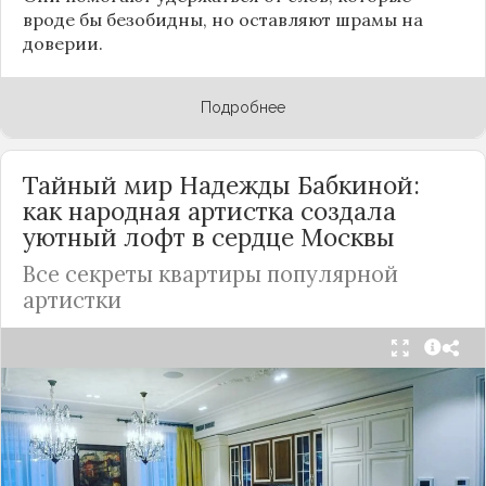
вроде бы безобидны, но оставляют шрамы на
доверии.
Подробнее
Тайный мир Надежды Бабкиной:
как народная артистка создала
уютный лофт в сердце
Москвы
Все секреты квартиры популярной
артистки
Народная артистка
России
Надежда Бабкина,
известная своей любовью к традиционному
стилю и народной эстетике, удивила
поклонников, выбрав для своей новой
московской квартиры современный стиль лофт.