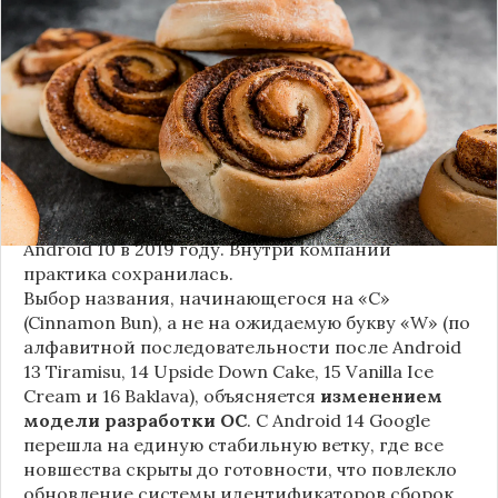
следующей крупной версии Android. Как
сообщают источники, Android 17, релиз которой
ожидается в 2026 году, разрабатывается под
названием
«Cinnamon Bun»
(«Булочка с
корицей»).
Это решение продолжает знаменитую традицию
Google называть версии Android в честь
сладостей и десертов (Cupcake, Donut, KitKat и
т.д.), хотя компания
прекратила публично
использовать эти имена
с момента выхода
Android 10 в 2019 году. Внутри компании
практика сохранилась.
Выбор названия, начинающегося на «C»
(Cinnamon Bun), а не на ожидаемую букву «W» (по
алфавитной последовательности после Android
13 Tiramisu, 14 Upside Down Cake, 15 Vanilla Ice
Cream и 16 Baklava), объясняется
изменением
модели разработки ОС
. С Android 14 Google
перешла на единую стабильную ветку, где все
новшества скрыты до готовности, что повлекло
обновление системы идентификаторов сборок.