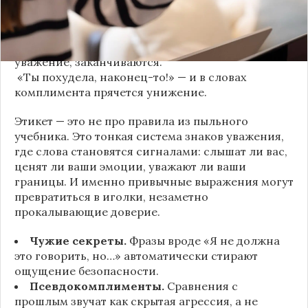
«Да я никому не расскажу, правда». И через пару
дней вашу историю пересказывает другой
человек.
«Хватит ныть» — и разговор, а вместе с ним
уважение, заканчиваются.
«Ты похудела, наконец-то!» — и в словах
комплимента прячется унижение.
Этикет — это не про правила из пыльного
учебника. Это тонкая система знаков уважения,
где слова становятся сигналами: слышат ли вас,
ценят ли ваши эмоции, уважают ли ваши
границы. И именно привычные выражения могут
превратиться в иголки, незаметно
прокалывающие доверие.
Чужие секреты.
Фразы вроде «Я не должна
это говорить, но…» автоматически стирают
ощущение безопасности.
Псевдокомплименты.
Сравнения с
прошлым звучат как скрытая агрессия, а не