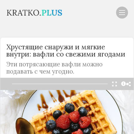
Хрустящие снаружи и мягкие
внутри: вафли со свежими ягодами
Эти потрясающие вафли можно
подавать с чем угодно.
Читать в Telegram
По желанию ягоды можно заменить на йогурт,
варенье, шоколадную пасту, сгущенку, орешки и
т.д.