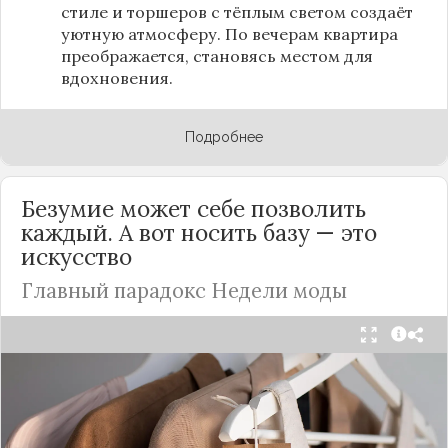
стиле и торшеров с тёплым светом создаёт
уютную атмосферу. По вечерам квартира
преображается, становясь местом для
вдохновения.
Подробнее
Безумие может себе позволить
каждый. А вот носить базу — это
искусство
Главный парадокс Недели моды
Принято считать, что Неделя моды в Париже —
это исключительно про безумные тренды, на
которые обычный человек посмотрит с
недоумением. Но самый интересный тренд этого