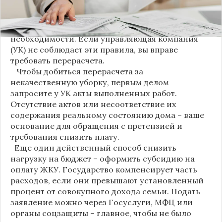
уборки: мытье полов и лестниц должно
проводиться несколько раз в неделю, удаление
пыли – еженедельно, а уборка снега – по мере
необходимости. Если управляющая компания
(УК) не соблюдает эти правила, вы вправе
требовать перерасчета.
Чтобы добиться перерасчета за
некачественную уборку, первым делом
запросите у УК акты выполненных работ.
Отсутствие актов или несоответствие их
содержания реальному состоянию дома – ваше
основание для обращения с претензией и
требования снизить плату.
Еще один действенный способ снизить
нагрузку на бюджет – оформить субсидию на
оплату ЖКУ. Государство компенсирует часть
расходов, если они превышают установленный
процент от совокупного дохода семьи. Подать
заявление можно через Госуслуги, МФЦ или
органы соцзащиты – главное, чтобы не было