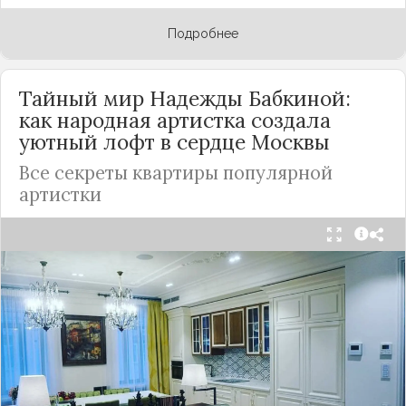
Подробнее
Тайный мир Надежды Бабкиной:
как народная артистка создала
уютный лофт в сердце
Москвы
Все секреты квартиры популярной
артистки
Народная артистка
России
Надежда Бабкина,
известная своей любовью к традиционному
стилю и народной эстетике, удивила
поклонников, выбрав для своей новой
московской квартиры современный стиль лофт.
Это решение стало настоящим откровением,
демонстрирующим её умение сочетать классику
и актуальные тенденции. Подробности о