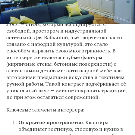
проекте раскрывает канал “DOMEO | РЕМОНТ
КВАРТИР | НЕДВИЖИМОСТЬ” 2.
Лофт — стиль, который ассоциируется с
свободой, простором и индустриальной
эстетикой. Для Бабкиной, чьё творчество часто
связано с народной культурой, это стало
способом выразить свою многогранность. В
интерьере сочетаются грубые фактуры
(кирпичные стены, бетонные поверхности) с
элегантными деталями: антикварной мебелью,
авторскими предметами искусства и текстилем
ручной работы. Такой контраст подчёркивает её
уникальный вкус — умение сохранять традиции,
но при этом оставаться современной.
Ключевые элементы интерьера:
Открытое пространство
: Квартира
объединяет гостиную, столовую и кухню в