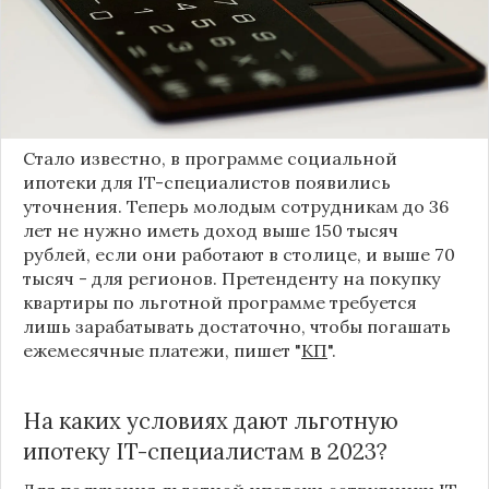
покупку квартиры по сниженной ставке могли
далеко не все специалисты, поскольку к ним
предъявлялись довольно высокие требования по
доходу, что особенно существенно для молодых
работников. Но в сентябре ситуация изменилась.
Стало известно, в программе социальной
ипотеки для IT-специалистов появились
уточнения. Теперь молодым сотрудникам до 36
лет не нужно иметь доход выше 150 тысяч
рублей, если они работают в столице, и выше 70
тысяч - для регионов. Претенденту на покупку
квартиры по льготной программе требуется
лишь зарабатывать достаточно, чтобы погашать
ежемесячные платежи, пишет "
КП
".
На каких условиях дают льготную
ипотеку IT-специалистам в 2023?