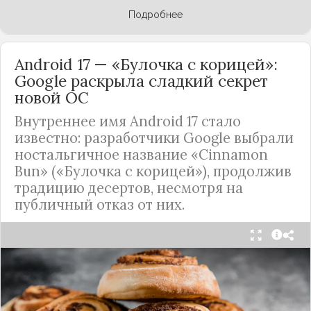
Подробнее
Android 17 — «Булочка с корицей»:
Google раскрыла сладкий секрет
новой ОС
Внутреннее имя Android 17 стало
известно: разработчики Google выбрали
ностальгичное название «Cinnamon
Bun» («Булочка с корицей»), продолжив
традицию десертов, несмотря на
публичный отказ от них.
Стало известно внутреннее кодовое имя
следующей крупной версии Android. Как
сообщают источники, Android 17, релиз которой
ожидается в 2026 году, разрабатывается под