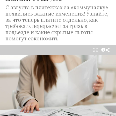
С августа в платежках за «коммуналку»
появились важные изменения! Узнайте,
за что теперь платите отдельно, как
требовать перерасчет за грязь в
подъезде и какие скрытые льготы
помогут сэкономить.
С 1 августа в квитанциях за жилищно-
коммунальные услуги введено важное
новшество. Как поясняет автор канала "ВЗО
ProДеньги", теперь уборка мест общего
пользования (МОП) выделена в отдельную
строку. Это дает жильцам четкое понимание, за
что именно они платят.
Новые нормы строго регламентируют частоту
уборки: мытье полов и лестниц должно
проводиться несколько раз в неделю, удаление
пыли – еженедельно, а уборка снега – по мере