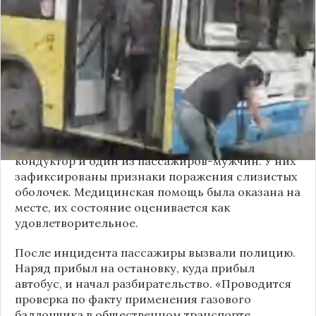
№18 в Новосибирске произошёл инцидент с
применением перцового баллончика. Как
сообщили очевидцы в
Telegram-канале
«Инцидент Новосибирск»
, неизвестный
мужчина с бородой сначала вступил в перепалку
с кондуктором, затем поссорился с другими
пассажирами. В ходе конфликта он достал
газовый баллончик и распылил его в салоне.
По предварительным данным, пострадали
кондуктор и один из пассажиров-мужчин. У них
зафиксированы признаки поражения слизистых
оболочек. Медицинская помощь была оказана на
месте, их состояние оценивается как
удовлетворительное.
После инцидента пассажиры вызвали полицию.
Наряд прибыл на остановку, куда прибыл
автобус, и начал разбирательство. «Проводится
проверка по факту применения газового
баллончика в общественном транспорте.