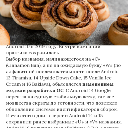
названием
«Cinnamon Bun»
(«Булочка с
корицей»).
Это решение продолжает знаменитую традицию
Google называть версии Android в честь
сладостей и десертов (Cupcake, Donut, KitKat и
т.д.), хотя компания
прекратила публично
использовать эти имена
с момента выхода
Android 10 в 2019 году. Внутри компании
практика сохранилась.
Выбор названия, начинающегося на «C»
(Cinnamon Bun), а не на ожидаемую букву «W» (по
алфавитной последовательности после Android
13 Tiramisu, 14 Upside Down Cake, 15 Vanilla Ice
Cream и 16 Baklava), объясняется
изменением
модели разработки ОС
. С Android 14 Google
перешла на единую стабильную ветку, где все
новшества скрыты до готовности, что повлекло
обновление системы идентификаторов сборок.
Из-за этого сдвига версии Android 14 и 15
сохранили ранее выбранные «U» и «V» названия.
Android 16 получила имя «Baklava» («B»), а теперь