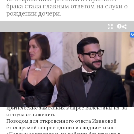
брака стала главным ответом на слухи о
рождении дочери.
Валентина Иванова, избранница рэпера Тимати,
публично ответила на бестактный вопрос о
своем решении родить ребенка вне
официального брака. Ее резкая реакция стала
первым косвенным подтверждением слухов о
рождении дочери, ранее распространяемых
изданием «СтарХит».
Хотя сама звездная пара официально не
объявляла о пополнении, поклонники уже
засыпали их поздравлениями. Однако
некоторые комментаторы позволили себе
критические замечания в адрес Валентины из-за
статуса отношений.
Поводом для откровенного ответа Ивановой
стал прямой вопрос одного из подписчиков:
«Почему согласилась на ребенка без штампа в