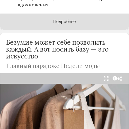
вдохновения.
Подробнее
Безумие может себе позволить
каждый. А вот носить базу — это
искусство
Главный парадокс Недели моды
Принято считать, что Неделя моды в Париже —
это исключительно про безумные тренды, на
которые обычный человек посмотрит с
недоумением. Но самый интересный тренд этого
сезона был обращен к реальной жизни. Показы
доказали: истинная роскошь и мастерство стиля
заключаются не в эпатаже, а в виртуозном