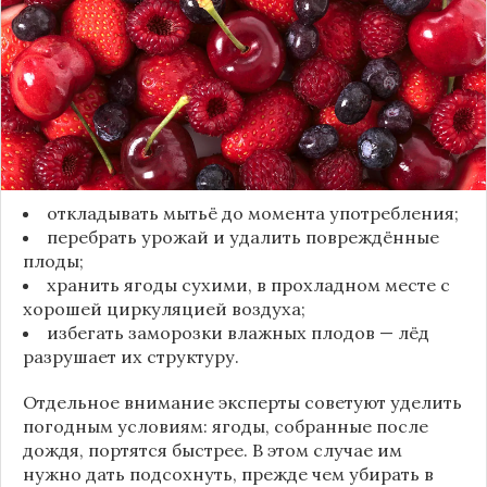
естественный восковой налёт, который играет
роль природного барьера. Он защищает ягоды
от пересыхания, бактерий и плесени. При
смывании этого слоя плоды быстро начинают
темнеть, покрываться налётом и терять вкус.
Чтобы ягоды сохранили свежесть, специалисты
рекомендуют:
откладывать мытьё до момента употребления;
перебрать урожай и удалить повреждённые
плоды;
хранить ягоды сухими, в прохладном месте с
хорошей циркуляцией воздуха;
избегать заморозки влажных плодов — лёд
разрушает их структуру.
Отдельное внимание эксперты советуют уделить
погодным условиям: ягоды, собранные после
дождя, портятся быстрее. В этом случае им
нужно дать подсохнуть, прежде чем убирать в