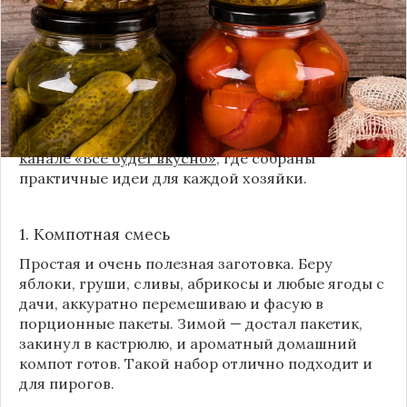
жизни. Но современный подход к хранению
продуктов показывает, что есть и более простые,
быстрые и удобные способы.
Сегодня я делюсь своими любимыми рецептами
без банок и долгих стерилизаций. Подробнее и с
пошаговыми инструкциями их можно найти на
канале «Все будет вкусно»
, где собраны
практичные идеи для каждой хозяйки.
1. Компотная смесь
Простая и очень полезная заготовка. Беру
яблоки, груши, сливы, абрикосы и любые ягоды с
дачи, аккуратно перемешиваю и фасую в
порционные пакеты. Зимой — достал пакетик,
закинул в кастрюлю, и ароматный домашний
компот готов. Такой набор отлично подходит и
для пирогов.