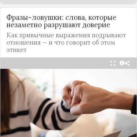
Фразы-ловушки: слова, которые
незаметно разрушают доверие
Как привычные выражения подрывают
отношения — и что говорит об этом
этикет
Мы часто думаем, что доверие рушится из-за
серьёзных предательств. Но на самом деле оно
трещит по швам гораздо раньше — в момент,
когда в разговоре звучит невинная на первый
взгляд фраза. Подробнее об этом рассказывает
канал
«Этикет и психология общения» на Дзене
.
«Да я никому не расскажу, правда». И через пару
дней вашу историю пересказывает другой
человек.