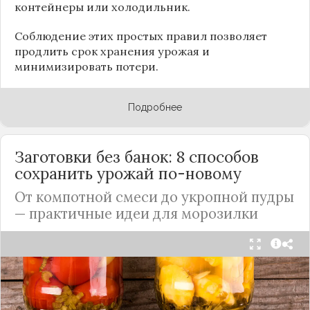
контейнеры или холодильник.
Соблюдение этих простых правил позволяет
продлить срок хранения урожая и
минимизировать потери.
Подробнее
Заготовки без банок: 8 способов
сохранить урожай по-новому
От компотной смеси до укропной пудры
— практичные идеи для морозилки
Каждый год, когда приходит пора богатого
урожая, я стараюсь сохранить максимум летних
витаминов. Закатки в банки — это, безусловно,
классика, которая никуда не уходит из нашей