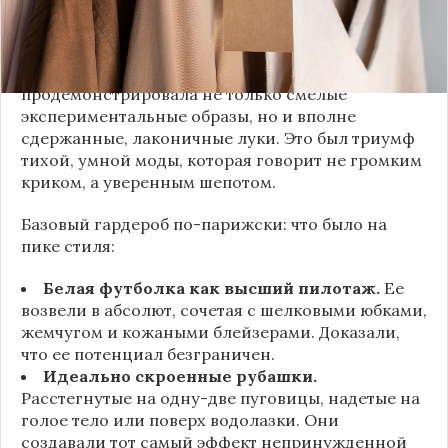
владении базовыми вещами.
Как тонко подметила автор канала «Деловая
косметичка», завершившаяся неделя моды
продемонстрировала не только смелые
экспериментальные образы, но и вполне
сдержанные, лаконичные луки. Это был триумф
тихой, умной моды, которая говорит не громким
криком, а уверенным шепотом.
Базовый гардероб по-парижски: что было на
пике стиля:
Белая футболка как высший пилотаж.
Ее
возвели в абсолют, сочетая с шелковыми юбками,
жемчугом и кожаными блейзерами. Доказали,
что ее потенциал безграничен.
Идеально скроенные рубашки.
Расстегнутые на одну-две пуговицы, надетые на
голое тело или поверх водолазки. Они
создавали тот самый эффект непринужденной