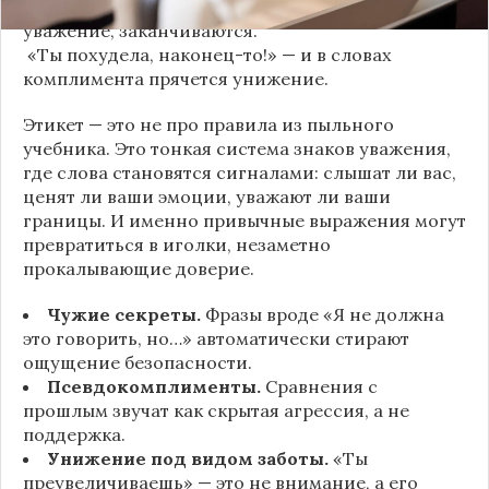
«Хватит ныть» — и разговор, а вместе с ним
уважение, заканчиваются.
«Ты похудела, наконец-то!» — и в словах
комплимента прячется унижение.
Этикет — это не про правила из пыльного
учебника. Это тонкая система знаков уважения,
где слова становятся сигналами: слышат ли вас,
ценят ли ваши эмоции, уважают ли ваши
границы. И именно привычные выражения могут
превратиться в иголки, незаметно
прокалывающие доверие.
Чужие секреты.
Фразы вроде «Я не должна
это говорить, но…» автоматически стирают
ощущение безопасности.
Псевдокомплименты.
Сравнения с
прошлым звучат как скрытая агрессия, а не
поддержка.
Унижение под видом заботы.
«Ты
преувеличиваешь» — это не внимание, а его