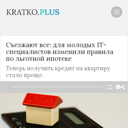
Съезжают все: для молодых IT-
специалистов изменили правила
по льготной ипотеке
Теперь получить кредит на квартиру
стало проще.
Читать в Telegram
В прошлом году в
России
запустили программу
льготной ипотеки для сотрудников IT-
компаний, однако воспользоваться кредитом на