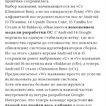
практика сохранилась.
Выбор названия, начинающегося на «C»
(Cinnamon Bun), а не на ожидаемую букву «W» (по
алфавитной последовательности после Android
13 Tiramisu, 14 Upside Down Cake, 15 Vanilla Ice
Cream и 16 Baklava), объясняется
изменением
модели разработки ОС
. С Android 14 Google
перешла на единую стабильную ветку, где все
новшества скрыты до готовности, что повлекло
обновление системы идентификаторов сборок.
Из-за этого сдвига версии Android 14 и 15
сохранили ранее выбранные «U» и «V» названия.
Android 16 получила имя «Baklava» («B»), а теперь
Android 17 стала «Cinnamon Bun» («C»).
Предполагаемое «W» название просто не успели
использовать до изменения системы.
Хотя эти имена больше не анонсируются
пользователям, они остаются важной частью
внутренней культуры разработки Google.
Интересно, что теперь команде предстоит
во
второй раз пройти весь алфавит
в поисках