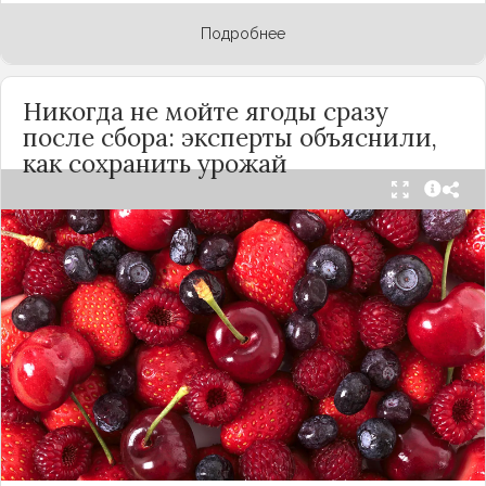
Подробнее
Никогда не мойте ягоды сразу
после сбора: эксперты объяснили,
как сохранить урожай
Мытьё ягод сразу после сбора может обернуться
полной потерей урожая. Как отмечает канал
«Сделай сам», на поверхности плодов есть
естественный восковой налёт, который играет
роль природного барьера. Он защищает ягоды
от пересыхания, бактерий и плесени. При
смывании этого слоя плоды быстро начинают
темнеть, покрываться налётом и терять вкус.
Чтобы ягоды сохранили свежесть, специалисты
рекомендуют: