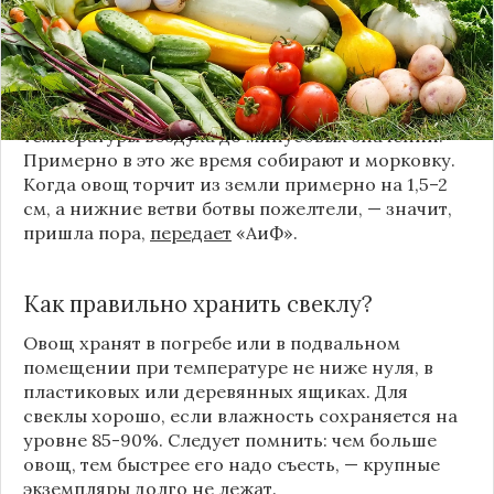
Так, среднеспелые ждут до конца сентября, а
поздние можно убирать весь октябрь. Самое
главное, чтобы овощи не оставались на грядке,
если обещают затяжные дожди или понижение
температуры воздуха до минусовых значений.
Примерно в это же время собирают и морковку.
Когда овощ торчит из земли примерно на 1,5–2
см, а нижние ветви ботвы пожелтели, — значит,
пришла пора,
передает
«АиФ».
Как правильно хранить свеклу?
Овощ хранят в погребе или в подвальном
помещении при температуре не ниже нуля, в
пластиковых или деревянных ящиках. Для
свеклы хорошо, если влажность сохраняется на
уровне 85-90%. Следует помнить: чем больше
овощ, тем быстрее его надо съесть, — крупные
экземпляры долго не лежат.