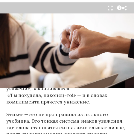
Мы часто думаем, что доверие рушится из-за
серьёзных предательств. Но на самом деле оно
трещит по швам гораздо раньше — в момент,
когда в разговоре звучит невинная на первый
взгляд фраза. Подробнее об этом рассказывает
канал
«Этикет и психология общения» на Дзене
.
«Да я никому не расскажу, правда». И через пару
дней вашу историю пересказывает другой
человек.
«Хватит ныть» — и разговор, а вместе с ним
уважение, заканчиваются.
«Ты похудела, наконец-то!» — и в словах
комплимента прячется унижение.
Этикет — это не про правила из пыльного
учебника. Это тонкая система знаков уважения,
где слова становятся сигналами: слышат ли вас,
ценят ли ваши эмоции, уважают ли ваши