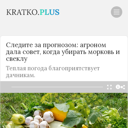
Следите за прогнозом: агроном
дала совет, когда убирать морковь и
свеклу
Теплая погода благоприятствует
дачникам.
Читать в Telegram
Начало осени — время для сбора урожая. Как
рассказала агроном Елены Горбунова, период
выкапывания свеклы зависит от сорта.