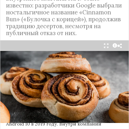
известно: разработчики Google выбрали
ностальгичное название «Cinnamon
Bun» («Булочка с корицей»), продолжив
традицию десертов, несмотря на
публичный отказ от них.
Стало известно внутреннее кодовое имя
следующей крупной версии Android. Как
сообщают источники, Android 17, релиз которой
ожидается в 2026 году, разрабатывается под
названием
«Cinnamon Bun»
(«Булочка с
корицей»).
Это решение продолжает знаменитую традицию
Google называть версии Android в честь
сладостей и десертов (Cupcake, Donut, KitKat и
т.д.), хотя компания
прекратила публично
использовать эти имена
с момента выхода
Android 10 в 2019 году. Внутри компании