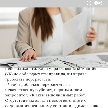
С 1 августа в квитанциях за жилищно-
коммунальные услуги введено важное
новшество. Как поясняет автор канала "ВЗО
ProДеньги", теперь уборка мест общего
пользования (МОП) выделена в отдельную
строку. Это дает жильцам четкое понимание, за
что именно они платят.
Новые нормы строго регламентируют частоту
уборки: мытье полов и лестниц должно
проводиться несколько раз в неделю, удаление
пыли – еженедельно, а уборка снега – по мере
необходимости. Если управляющая компания
(УК) не соблюдает эти правила, вы вправе
требовать перерасчета.
Чтобы добиться перерасчета за
некачественную уборку, первым делом
запросите у УК акты выполненных работ.
Отсутствие актов или несоответствие их
содержания реальному состоянию дома – ваше