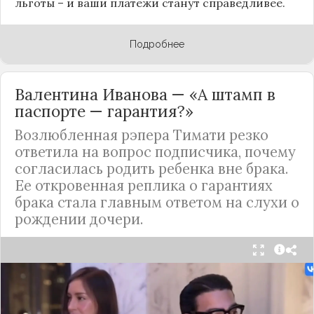
льготы – и ваши платежи станут справедливее.
Подробнее
Валентина Иванова — «А штамп в
паспорте — гарантия?»
Возлюбленная рэпера Тимати резко
ответила на вопрос подписчика, почему
согласилась родить ребенка вне брака.
Ее откровенная реплика о гарантиях
брака стала главным ответом на слухи о
рождении дочери.
Валентина Иванова, избранница рэпера Тимати,
публично ответила на бестактный вопрос о
своем решении родить ребенка вне