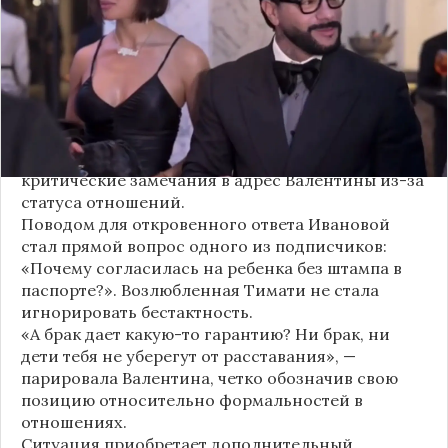
официального брака. Ее резкая реакция стала
первым косвенным подтверждением слухов о
рождении дочери, ранее распространяемых
изданием «СтарХит».
Хотя сама звездная пара официально не
объявляла о пополнении, поклонники уже
засыпали их поздравлениями. Однако
некоторые комментаторы позволили себе
критические замечания в адрес Валентины из-за
статуса отношений.
Поводом для откровенного ответа Ивановой
стал прямой вопрос одного из подписчиков:
«Почему согласилась на ребенка без штампа в
паспорте?». Возлюбленная Тимати не стала
игнорировать бестактность.
«А брак дает какую-то гарантию? Ни брак, ни
дети тебя не уберегут от расставания», —
парировала Валентина, четко обозначив свою
позицию относительно формальностей в
отношениях.
Ситуация приобретает дополнительный