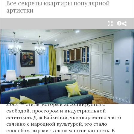
Все секреты квартиры популярной
артистки
Народная артистка
России
Надежда Бабкина,
известная своей любовью к традиционному
стилю и народной эстетике, удивила
поклонников, выбрав для своей новой
московской квартиры современный стиль лофт.
Это решение стало настоящим откровением,
демонстрирующим её умение сочетать классику
и актуальные тенденции. Подробности о
проекте раскрывает канал “DOMEO | РЕМОНТ
КВАРТИР | НЕДВИЖИМОСТЬ” 2.
Лофт — стиль, который ассоциируется с
свободой, простором и индустриальной
эстетикой. Для Бабкиной, чьё творчество часто
связано с народной культурой, это стало
способом выразить свою многогранность. В