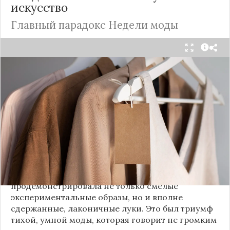
искусство
Главный парадокс Недели моды
Принято считать, что Неделя моды в Париже —
это исключительно про безумные тренды, на
которые обычный человек посмотрит с
недоумением. Но самый интересный тренд этого
сезона был обращен к реальной жизни. Показы
доказали: истинная роскошь и мастерство стиля
заключаются не в эпатаже, а в виртуозном
владении базовыми вещами.
Как тонко подметила автор канала «Деловая
косметичка», завершившаяся неделя моды
продемонстрировала не только смелые
экспериментальные образы, но и вполне
сдержанные, лаконичные луки. Это был триумф
тихой, умной моды, которая говорит не громким