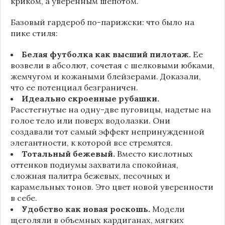
криком, а уверенным шепотом.
Базовый гардероб по-парижски: что было на
пике стиля:
Белая футболка как высший пилотаж.
Ее
возвели в абсолют, сочетая с шелковыми юбками,
жемчугом и кожаными блейзерами. Доказали,
что ее потенциал безграничен.
Идеально скроенные рубашки.
Расстегнутые на одну-две пуговицы, надетые на
голое тело или поверх водолазки. Они
создавали тот самый эффект непринужденной
элегантности, к которой все стремятся.
Тотальный бежевый.
Вместо кислотных
оттенков подиумы захватила спокойная,
сложная палитра бежевых, песочных и
карамельных тонов. Это цвет новой уверенности
в себе.
Удобство как новая роскошь.
Модели
щеголяли в объемных кардиганах, мягких