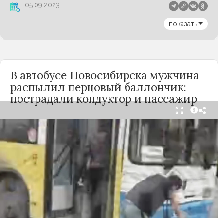
05.09.2023
показать
В автобусе Новосибирска мужчина
распылил перцовый баллончик:
пострадали кондуктор и пассажир
Вечером 24 сентября в салоне автобуса маршрута
№18 в Новосибирске произошёл инцидент с
применением перцового баллончика. Как
сообщили очевидцы в
Telegram-канале
«Инцидент Новосибирск»
, неизвестный
мужчина с бородой сначала вступил в перепалку
с кондуктором, затем поссорился с другими
пассажирами. В ходе конфликта он достал
газовый баллончик и распылил его в салоне.