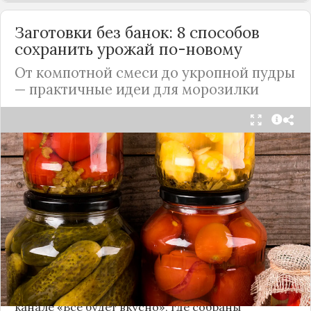
Заготовки без банок: 8 способов
сохранить урожай по-новому
От компотной смеси до укропной пудры
— практичные идеи для морозилки
Каждый год, когда приходит пора богатого
урожая, я стараюсь сохранить максимум летних
витаминов. Закатки в банки — это, безусловно,
классика, которая никуда не уходит из нашей
жизни. Но современный подход к хранению
продуктов показывает, что есть и более простые,
быстрые и удобные способы.
Сегодня я делюсь своими любимыми рецептами
без банок и долгих стерилизаций. Подробнее и с
пошаговыми инструкциями их можно найти на
канале «Все будет вкусно»
, где собраны