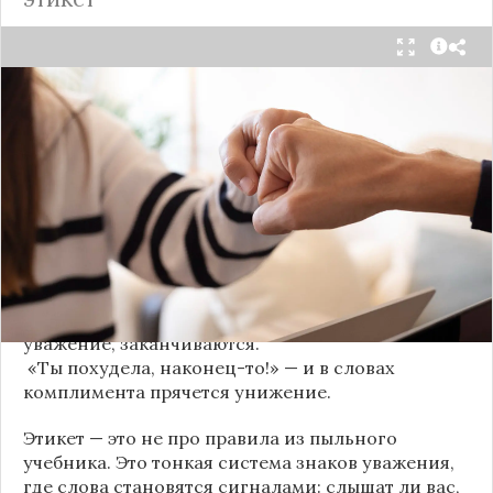
Мы часто думаем, что доверие рушится из-за
серьёзных предательств. Но на самом деле оно
трещит по швам гораздо раньше — в момент,
когда в разговоре звучит невинная на первый
взгляд фраза. Подробнее об этом рассказывает
канал
«Этикет и психология общения» на Дзене
.
«Да я никому не расскажу, правда». И через пару
дней вашу историю пересказывает другой
человек.
«Хватит ныть» — и разговор, а вместе с ним
уважение, заканчиваются.
«Ты похудела, наконец-то!» — и в словах
комплимента прячется унижение.
Этикет — это не про правила из пыльного
учебника. Это тонкая система знаков уважения,
где слова становятся сигналами: слышат ли вас,