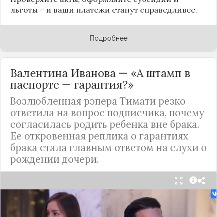
льготы – и ваши платежи станут справедливее.
Подробнее
Валентина Иванова — «А штамп в
паспорте — гарантия?»
Возлюбленная рэпера Тимати резко
ответила на вопрос подписчика, почему
согласилась родить ребенка вне брака.
Ее откровенная реплика о гарантиях
брака стала главным ответом на слухи о
рождении дочери.
Валентина Иванова, избранница рэпера Тимати,
публично ответила на бестактный вопрос о
своем решении родить ребенка вне