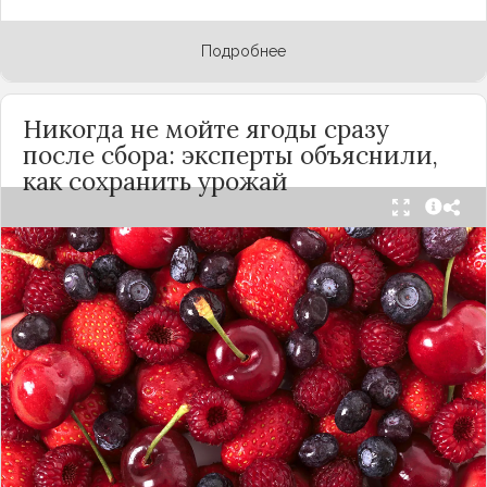
Подробнее
Никогда не мойте ягоды сразу
после сбора: эксперты объяснили,
как сохранить урожай
Мытьё ягод сразу после сбора может обернуться
полной потерей урожая. Как отмечает канал
«Сделай сам», на поверхности плодов есть
естественный восковой налёт, который играет
роль природного барьера. Он защищает ягоды
от пересыхания, бактерий и плесени. При
смывании этого слоя плоды быстро начинают
темнеть, покрываться налётом и терять вкус.
Чтобы ягоды сохранили свежесть, специалисты
рекомендуют: