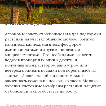
только правильно обустроить огород, но и
подобрать хорошие удобрения для растений. Как
выяснилось, за полезными добавками далеко
ходить не надо - одна из них есть у каждого
дачника в холодильнике.
Агрономы советуют использовать для подкормки
растений на участке обычное молоко, богатое
кальцием, калием, магнием, фосфором,
аминокислотами и другими полезными
микроэлементами. Его необходимо развести с
водой в пропорциях один к десяти, и
получившимся раствором рано утром или
вечером поливать посадки под корень, избегая
листьев. А еще в такой жидкости можно
замачивать семена на несколько часов. Молоко
укрепит клеточные мембраны растений, защитит
от болезней и способствует их росту.