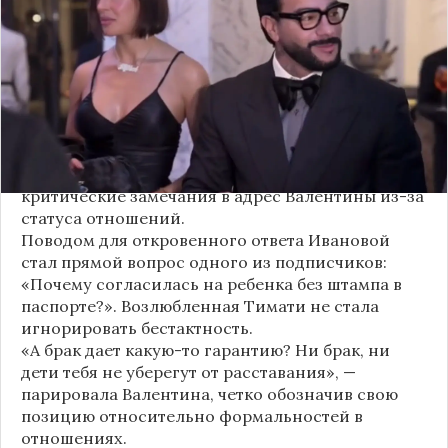
официального брака. Ее резкая реакция стала
первым косвенным подтверждением слухов о
рождении дочери, ранее распространяемых
изданием «СтарХит».
Хотя сама звездная пара официально не
объявляла о пополнении, поклонники уже
засыпали их поздравлениями. Однако
некоторые комментаторы позволили себе
критические замечания в адрес Валентины из-за
статуса отношений.
Поводом для откровенного ответа Ивановой
стал прямой вопрос одного из подписчиков:
«Почему согласилась на ребенка без штампа в
паспорте?». Возлюбленная Тимати не стала
игнорировать бестактность.
«А брак дает какую-то гарантию? Ни брак, ни
дети тебя не уберегут от расставания», —
парировала Валентина, четко обозначив свою
позицию относительно формальностей в
отношениях.