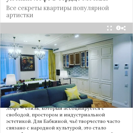
Все секреты квартиры популярной
артистки
Народная артистка
России
Надежда Бабкина,
известная своей любовью к традиционному
стилю и народной эстетике, удивила
поклонников, выбрав для своей новой
московской квартиры современный стиль лофт.
Это решение стало настоящим откровением,
демонстрирующим её умение сочетать классику
и актуальные тенденции. Подробности о
проекте раскрывает канал “DOMEO | РЕМОНТ
КВАРТИР | НЕДВИЖИМОСТЬ” 2.
Лофт — стиль, который ассоциируется с
свободой, простором и индустриальной
эстетикой. Для Бабкиной, чьё творчество часто
связано с народной культурой, это стало