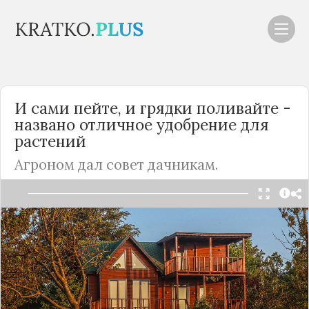
И сами пейте, и грядки поливайте -
названо отличное удобрение для
растений
Агроном дал совет дачникам.
Читать в Telegram
Дачный сезон в самом разгаре, и многие уже
начали вскапывать грядки и высаживать
рассаду, заготовленную заранее, мечтая
получить богатый урожай. Однако важно не