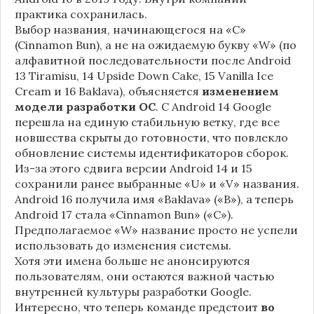
практика сохранилась.
Выбор названия, начинающегося на «C»
(Cinnamon Bun), а не на ожидаемую букву «W» (по
алфавитной последовательности после Android
13 Tiramisu, 14 Upside Down Cake, 15 Vanilla Ice
Cream и 16 Baklava), объясняется
изменением
модели разработки ОС
. С Android 14 Google
перешла на единую стабильную ветку, где все
новшества скрыты до готовности, что повлекло
обновление системы идентификаторов сборок.
Из-за этого сдвига версии Android 14 и 15
сохранили ранее выбранные «U» и «V» названия.
Android 16 получила имя «Baklava» («B»), а теперь
Android 17 стала «Cinnamon Bun» («C»).
Предполагаемое «W» название просто не успели
использовать до изменения системы.
Хотя эти имена больше не анонсируются
пользователям, они остаются важной частью
внутренней культуры разработки Google.
Интересно, что теперь команде предстоит
во