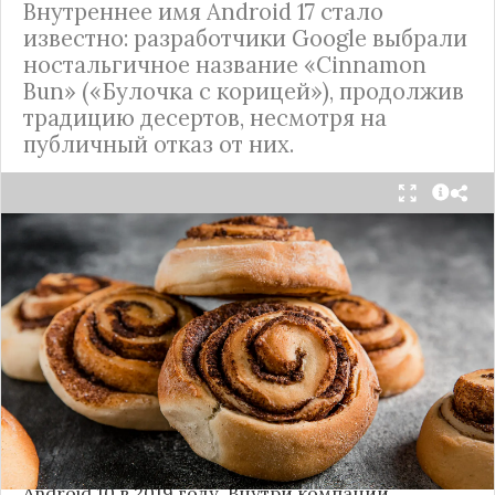
Внутреннее имя Android 17 стало
известно: разработчики Google выбрали
ностальгичное название «Cinnamon
Bun» («Булочка с корицей»), продолжив
традицию десертов, несмотря на
публичный отказ от них.
Стало известно внутреннее кодовое имя
следующей крупной версии Android. Как
сообщают источники, Android 17, релиз которой
ожидается в 2026 году, разрабатывается под
названием
«Cinnamon Bun»
(«Булочка с
корицей»).
Это решение продолжает знаменитую традицию
Google называть версии Android в честь
сладостей и десертов (Cupcake, Donut, KitKat и
т.д.), хотя компания
прекратила публично
использовать эти имена
с момента выхода
Android 10 в 2019 году. Внутри компании