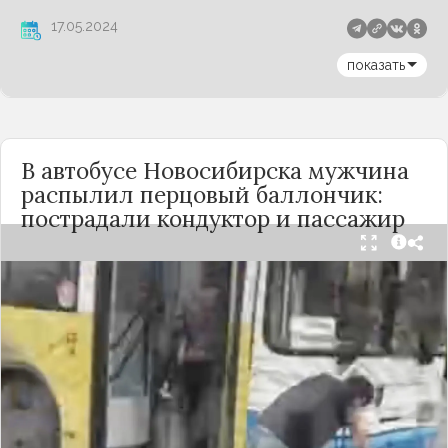
17.05.2024
показать
В автобусе Новосибирска мужчина
распылил перцовый баллончик:
пострадали кондуктор и пассажир
Вечером 24 сентября в салоне автобуса маршрута
№18 в Новосибирске произошёл инцидент с
применением перцового баллончика. Как
сообщили очевидцы в
Telegram-канале
«Инцидент Новосибирск»
, неизвестный
мужчина с бородой сначала вступил в перепалку
с кондуктором, затем поссорился с другими
пассажирами. В ходе конфликта он достал
газовый баллончик и распылил его в салоне.