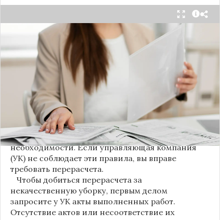
С 1 августа в квитанциях за жилищно-
коммунальные услуги введено важное
новшество. Как поясняет автор канала "ВЗО
ProДеньги", теперь уборка мест общего
пользования (МОП) выделена в отдельную
строку. Это дает жильцам четкое понимание, за
что именно они платят.
Новые нормы строго регламентируют частоту
уборки: мытье полов и лестниц должно
проводиться несколько раз в неделю, удаление
пыли – еженедельно, а уборка снега – по мере
необходимости. Если управляющая компания
(УК) не соблюдает эти правила, вы вправе
требовать перерасчета.
Чтобы добиться перерасчета за
некачественную уборку, первым делом
запросите у УК акты выполненных работ.
Отсутствие актов или несоответствие их