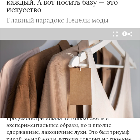
каждый. А вот носить базу — это
искусство
Главный парадокс Недели моды
Принято считать, что Неделя моды в Париже —
это исключительно про безумные тренды, на
которые обычный человек посмотрит с
недоумением. Но самый интересный тренд этого
сезона был обращен к реальной жизни. Показы
доказали: истинная роскошь и мастерство стиля
заключаются не в эпатаже, а в виртуозном
владении базовыми вещами.
Как тонко подметила автор канала «Деловая
косметичка», завершившаяся неделя моды
продемонстрировала не только смелые
экспериментальные образы, но и вполне
сдержанные, лаконичные луки. Это был триумф
тихой, умной моды, которая говорит не громким