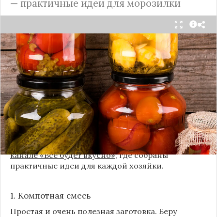
— практичные идеи для морозилки
Каждый год, когда приходит пора богатого
урожая, я стараюсь сохранить максимум летних
витаминов. Закатки в банки — это, безусловно,
классика, которая никуда не уходит из нашей
жизни. Но современный подход к хранению
продуктов показывает, что есть и более простые,
быстрые и удобные способы.
Сегодня я делюсь своими любимыми рецептами
без банок и долгих стерилизаций. Подробнее и с
пошаговыми инструкциями их можно найти на
канале «Все будет вкусно»
, где собраны
практичные идеи для каждой хозяйки.
1. Компотная смесь
Простая и очень полезная заготовка. Беру