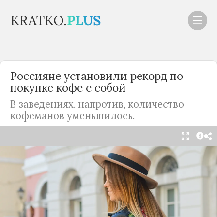
Россияне установили рекорд по
покупке кофе с собой
В заведениях, напротив, количество
кофеманов уменьшилось.
Читать в Telegram
В
России
зафиксировали рекордный объём
продаж кофе навынос. В августе россияне
купили 1,481 миллиона чашек классических
кофейных напитков — капучино, латте, раф,