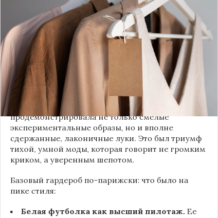
это исключительно про безумные тренды, на
которые обычный человек посмотрит с
недоумением. Но самый интересный тренд этого
сезона был обращен к реальной жизни. Показы
доказали: истинная роскошь и мастерство стиля
заключаются не в эпатаже, а в виртуозном
владении базовыми вещами.
Как тонко подметила автор канала «Деловая
косметичка», завершившаяся неделя моды
продемонстрировала не только смелые
экспериментальные образы, но и вполне
сдержанные, лаконичные луки. Это был триумф
тихой, умной моды, которая говорит не громким
криком, а уверенным шепотом.
Базовый гардероб по-парижски: что было на
пике стиля:
Белая футболка как высший пилотаж.
Ее