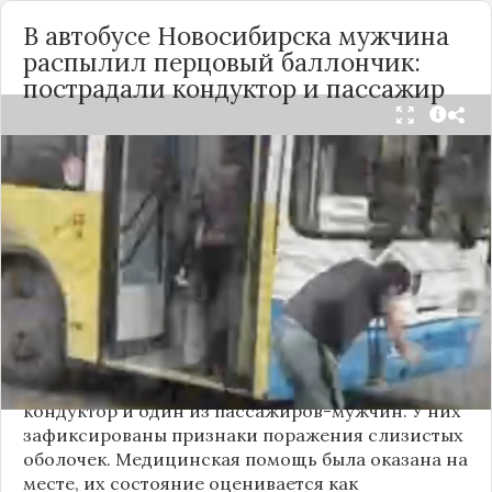
В автобусе Новосибирска мужчина
распылил перцовый баллончик:
пострадали кондуктор и пассажир
Вечером 24 сентября в салоне автобуса маршрута
№18 в Новосибирске произошёл инцидент с
применением перцового баллончика. Как
сообщили очевидцы в
Telegram-канале
«Инцидент Новосибирск»
, неизвестный
мужчина с бородой сначала вступил в перепалку
с кондуктором, затем поссорился с другими
пассажирами. В ходе конфликта он достал
газовый баллончик и распылил его в салоне.
По предварительным данным, пострадали
кондуктор и один из пассажиров-мужчин. У них
зафиксированы признаки поражения слизистых
оболочек. Медицинская помощь была оказана на
месте, их состояние оценивается как