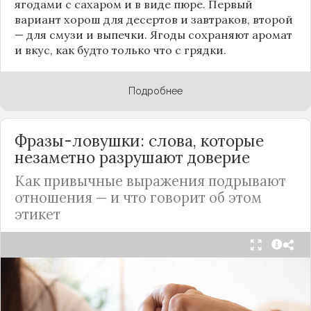
ягодами с сахаром и в виде пюре. Первый
вариант хорош для десертов и завтраков, второй
— для смузи и выпечки. Ягоды сохраняют аромат
и вкус, как будто только что с грядки.
Подробнее
Фразы-ловушки: слова, которые
незаметно разрушают доверие
Как привычные выражения подрывают
отношения — и что говорит об этом
этикет
Мы часто думаем, что доверие рушится из-за
серьёзных предательств. Но на самом деле оно
трещит по швам гораздо раньше — в момент,
когда в разговоре звучит невинная на первый