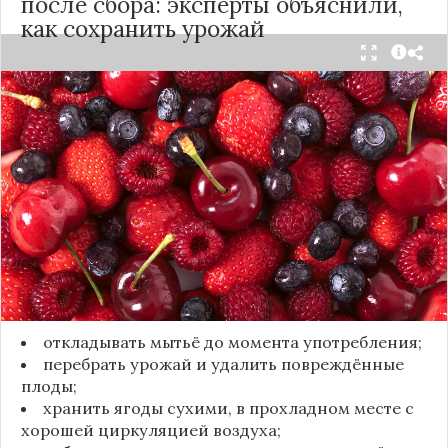
после сбора: эксперты объяснили,
как сохранить урожай
Мытьё ягод сразу после сбора может обернуться
полной потерей урожая. Как отмечает канал
«Сделай сам», на поверхности плодов есть
естественный восковой налёт, который играет
роль природного барьера. Он защищает ягоды
от пересыхания, бактерий и плесени. При
смывании этого слоя плоды быстро начинают
темнеть, покрываться налётом и терять вкус.
Чтобы ягоды сохранили свежесть, специалисты
рекомендуют:
откладывать мытьё до момента употребления;
перебрать урожай и удалить повреждённые
плоды;
хранить ягоды сухими, в прохладном месте с
хорошей циркуляцией воздуха;