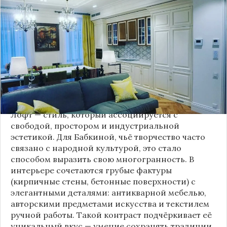
известная своей любовью к традиционному
стилю и народной эстетике, удивила
поклонников, выбрав для своей новой
московской квартиры современный стиль лофт.
Это решение стало настоящим откровением,
демонстрирующим её умение сочетать классику
и актуальные тенденции. Подробности о
проекте раскрывает канал “DOMEO | РЕМОНТ
КВАРТИР | НЕДВИЖИМОСТЬ” 2.
Лофт — стиль, который ассоциируется с
свободой, простором и индустриальной
эстетикой. Для Бабкиной, чьё творчество часто
связано с народной культурой, это стало
способом выразить свою многогранность. В
интерьере сочетаются грубые фактуры
(кирпичные стены, бетонные поверхности) с
элегантными деталями: антикварной мебелью,
авторскими предметами искусства и текстилем
ручной работы. Такой контраст подчёркивает её
уникальный вкус — умение сохранять традиции,