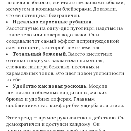
возвели в абсолют, сочетая с шелковыми юбками,
жемчугом и кожаными блейзерами. Доказали,
что ее потенциал безграничен.
Идеально скроенные рубашки.
Расстегнутые на одну-две пуговицы, надетые на
голое тело или поверх водолазки. Они
создавали тот самый эффект непринужденной
элегантности, к которой все стремятся.
Тотальный бежевый.
Вместо кислотных
оттенков подиумы захватила спокойная,
сложная палитра бежевых, песочных и
карамельных тонов. Это цвет новой уверенности
в себе.
Удобство как новая роскошь.
Модели
щеголяли в объемных кардиганах, мягких
брюках и удобных лоферах. Главным
сообщением стал комфорт без ущерба для стиля.
Этот тренд — прямое руководство к действию. Он
демократичен и доступен каждому. Он
призывает пересмотреть свой гардероб и