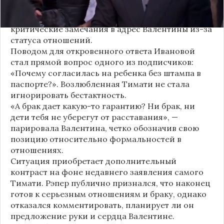
засыпали их поздравлениями. Однако
некоторые комментаторы позволили себе
критические замечания в адрес Валентины из-за
статуса отношений.
Поводом для откровенного ответа Ивановой
стал прямой вопрос одного из подписчиков:
«Почему согласилась на ребенка без штампа в
паспорте?». Возлюбленная Тимати не стала
игнорировать бестактность.
«А брак дает какую-то гарантию? Ни брак, ни
дети тебя не уберегут от расставания», —
парировала Валентина, четко обозначив свою
позицию относительно формальностей в
отношениях.
Ситуация приобретает дополнительный
контраст на фоне недавнего заявления самого
Тимати. Рэпер публично признался, что наконец
готов к серьезным отношениям и браку, однако
отказался комментировать, планирует ли он
предложение руки и сердца Валентине.