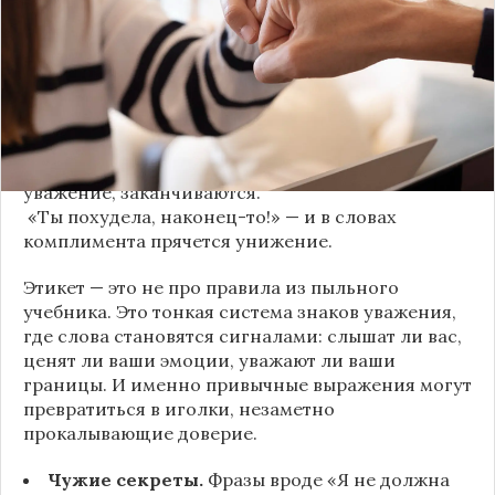
взгляд фраза. Подробнее об этом рассказывает
канал
«Этикет и психология общения» на Дзене
.
«Да я никому не расскажу, правда». И через пару
дней вашу историю пересказывает другой
человек.
«Хватит ныть» — и разговор, а вместе с ним
уважение, заканчиваются.
«Ты похудела, наконец-то!» — и в словах
комплимента прячется унижение.
Этикет — это не про правила из пыльного
учебника. Это тонкая система знаков уважения,
где слова становятся сигналами: слышат ли вас,
ценят ли ваши эмоции, уважают ли ваши
границы. И именно привычные выражения могут
превратиться в иголки, незаметно
прокалывающие доверие.
Чужие секреты.
Фразы вроде «Я не должна