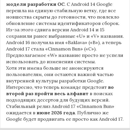
модели разработки ОС
. С Android 14 Google
перешла на единую стабильную ветку, где все
новшества скрыты до готовности, что повлекло
обновление системы идентификаторов сборок.
Из-за этого сдвига версии Android 14 и 15
сохранили ранее выбранные «U» и «V» названия.
Android 16 получила имя «Baklava» («B»), а теперь
Android 17 стала «Cinnamon Bun» («C»).
Предполагаемое «W» название просто не успели
использовать до изменения системы.
Хотя эти имена больше не анонсируются
пользователям, они остаются важной частью
внутренней культуры разработки Google.
Интересно, что теперь команде предстоит
во
второй раз пройти весь алфавит
в поисках
подходящих десертов для будущих версий.
Стабильный релиз Android 17 «Cinnamon Bun»
ожидается в
июне 2026 года
. Публично же
Google будет продвигать ее просто как Android 17.