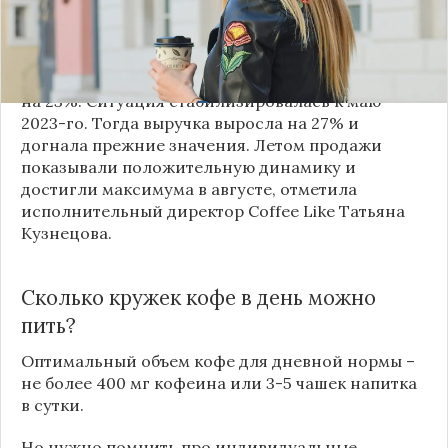
эспрессо. Об этом сообщили представители сети
Coffee Like в беседе с
«Газета.ru»
.
В компании отметили, что в период с сентября
по декабрь прошлого года продажи кофе упали
на 23%. Ситуация стабилизировалась к маю
2023-го. Тогда выручка выросла на 27% и
догнала прежние значения. Летом продажи
показывали положительную динамику и
достигли максимума в августе, отметила
исполнительный директор Coffee Like Татьяна
Кузнецова.
Сколько кружек кофе в день можно
пить?
Оптимальный объем кофе для дневной нормы –
не более 400 мг кофеина или 3-5 чашек напитка
в сутки.
Но нужно помнить про индивидуальные