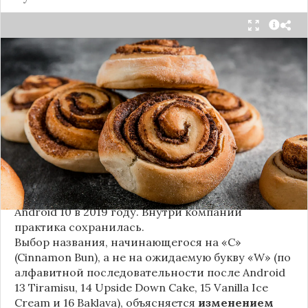
Стало известно внутреннее кодовое имя
следующей крупной версии Android. Как
сообщают источники, Android 17, релиз которой
ожидается в 2026 году, разрабатывается под
названием
«Cinnamon Bun»
(«Булочка с
корицей»).
Это решение продолжает знаменитую традицию
Google называть версии Android в честь
сладостей и десертов (Cupcake, Donut, KitKat и
т.д.), хотя компания
прекратила публично
использовать эти имена
с момента выхода
Android 10 в 2019 году. Внутри компании
практика сохранилась.
Выбор названия, начинающегося на «C»
(Cinnamon Bun), а не на ожидаемую букву «W» (по
алфавитной последовательности после Android
13 Tiramisu, 14 Upside Down Cake, 15 Vanilla Ice
Cream и 16 Baklava), объясняется
изменением