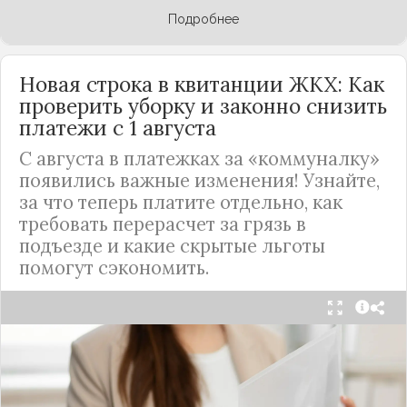
Подробнее
Новая строка в квитанции ЖКХ: Как
проверить уборку и законно снизить
платежи с 1 августа
С августа в платежках за «коммуналку»
появились важные изменения! Узнайте,
за что теперь платите отдельно, как
требовать перерасчет за грязь в
подъезде и какие скрытые льготы
помогут сэкономить.
С 1 августа в квитанциях за жилищно-
коммунальные услуги введено важное
новшество. Как поясняет автор канала "ВЗО
ProДеньги", теперь уборка мест общего