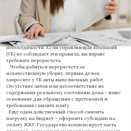
пользования (МОП) выделена в отдельную
строку. Это дает жильцам четкое понимание, за
что именно они платят.
Новые нормы строго регламентируют частоту
уборки: мытье полов и лестниц должно
проводиться несколько раз в неделю, удаление
пыли – еженедельно, а уборка снега – по мере
необходимости. Если управляющая компания
(УК) не соблюдает эти правила, вы вправе
требовать перерасчета.
Чтобы добиться перерасчета за
некачественную уборку, первым делом
запросите у УК акты выполненных работ.
Отсутствие актов или несоответствие их
содержания реальному состоянию дома – ваше
основание для обращения с претензией и
требования снизить плату.
Еще один действенный способ снизить
нагрузку на бюджет – оформить субсидию на
оплату ЖКУ. Государство компенсирует часть
расходов, если они превышают установленный