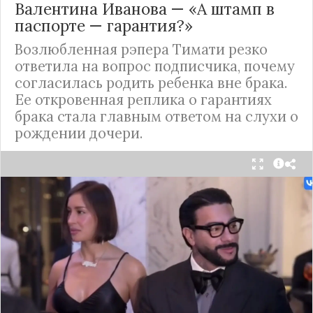
Валентина Иванова — «А штамп в
паспорте — гарантия?»
Возлюбленная рэпера Тимати резко
ответила на вопрос подписчика, почему
согласилась родить ребенка вне брака.
Ее откровенная реплика о гарантиях
брака стала главным ответом на слухи о
рождении дочери.
Валентина Иванова, избранница рэпера Тимати,
публично ответила на бестактный вопрос о
своем решении родить ребенка вне
официального брака. Ее резкая реакция стала
первым косвенным подтверждением слухов о
рождении дочери, ранее распространяемых
изданием «СтарХит».
Хотя сама звездная пара официально не
объявляла о пополнении, поклонники уже