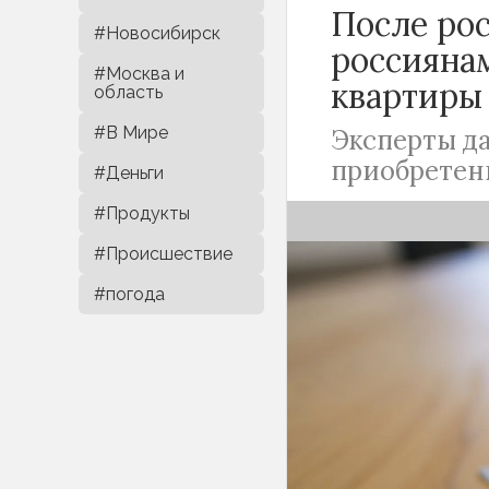
После рос
#Новосибирск
россиянам
#Москва и
квартиры
область
#В Мире
Эксперты да
приобретен
#Деньги
#Продукты
#Происшествие
#погода
Большинство сд
обычно приходи
предрекают отс
Виной тому - р
ключевой ставк