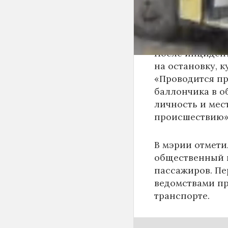
оказана на мест
удовлетворител
После инциден
на остановку, к
«Проводится пр
баллончика в о
личность и мес
происшествию»,
В мэрии отмети
общественный п
пассажиров. Пе
ведомствами пр
транспорте.