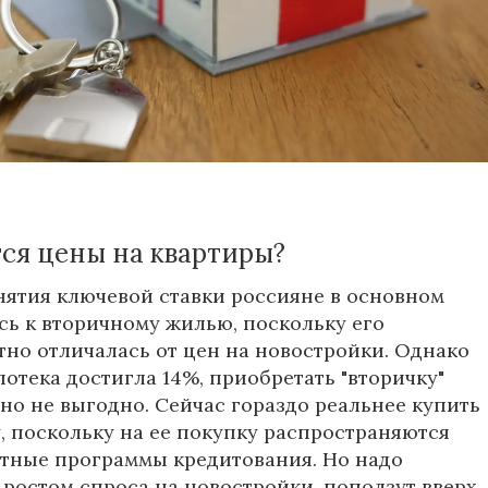
ю отразилось на кредитовании жилья. В итоге
ая ипотека выдается под 13-14 процентов, тогда
речь шла об 10,5-11 процентах. Не удивительно,
ирались после летних отпусков заняться
их жилищных условий, всерьез задумались,
с приобретать жилье и что будет с ценами на
ся цены на квартиры?
нятия ключевой ставки россияне в основном
ь к вторичному жилью, поскольку его
тно отличалась от цен на новостройки. Однако
потека достигла 14%, приобретать "вторичку"
но не выгодно. Сейчас гораздо реальнее купить
, поскольку на ее покупку распространяются
тные программы кредитования. Но надо
с ростом спроса на новостройки, поползут вверх