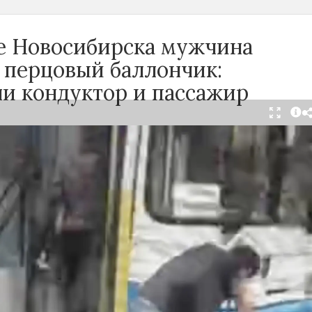
се Новосибирска мужчина
 перцовый баллончик:
ли кондуктор и пассажир
тября в салоне автобуса маршрута №18 в
произошёл инцидент с применением перцового
ак сообщили очевидцы в
Telegram-канале
осибирск»
, неизвестный мужчина с бородой
л в перепалку с кондуктором, затем поссорился
ажирами. В ходе конфликта он достал газовый
спылил его в салоне.
ьным данным, пострадали кондуктор и один из
жчин. У них зафиксированы признаки
зистых оболочек. Медицинская помощь была