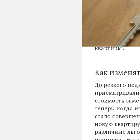
России
напряму
сегодня рыночн
как еще в июне 
что те, кто соб
улучшением сво
стоит ли сейча
квартиры?
Как изменят
До резкого под
присматривалис
стоимость заме
теперь, когда и
стало совершен
новую квартиру
различные льго
понимать, что 