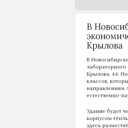
В Новоси
экономич
Крылова
В Новосибирске
лабораторного 
Крылова, 44. Н
классов, котор
направлениям 
естественно-на
Здание будет ч
корпусом тёплы
здесь разместя