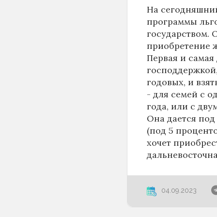
На сегодняшний
программы льг
государством. 
приобретение ж
Первая и самая 
господдержкой,
годовых, и взя
- для семей с 
года, или с дв
Она дается под
(под 5 проценто
хочет приобрес
дальневосточна
04.09.2023