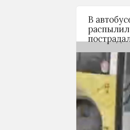
В автобу
распылил
пострада
Вечером 24 сен
Новосибирске 
баллончика. К
«Инцидент Нов
сначала вступи
с другими пасс
баллончик и ра
По предварител
пассажиров-му
поражения сли