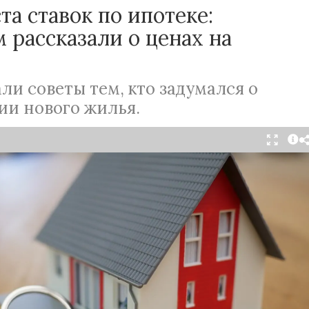
та ставок по ипотеке:
 рассказали о ценах на
ли советы тем, кто задумался о
ии нового жилья.
Читать в Telegram
елок на рынке недвижимости в нашей стране
тся на осень. Однако в этом сезоне эксперты
утствие покупательского бума.
езкий рост ставок по ипотеке из-за поднятия ЦБ
и сразу до 12 процентов. Такое решение Банка