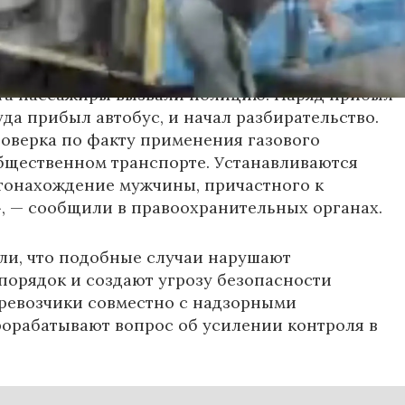
е, их состояние оценивается как
ьное.
та пассажиры вызвали полицию. Наряд прибыл
уда прибыл автобус, и начал разбирательство.
оверка по факту применения газового
бщественном транспорте. Устанавливаются
тонахождение мужчины, причастного к
 — сообщили в правоохранительных органах.
ли, что подобные случаи нарушают
орядок и создают угрозу безопасности
ревозчики совместно с надзорными
орабатывают вопрос об усилении контроля в