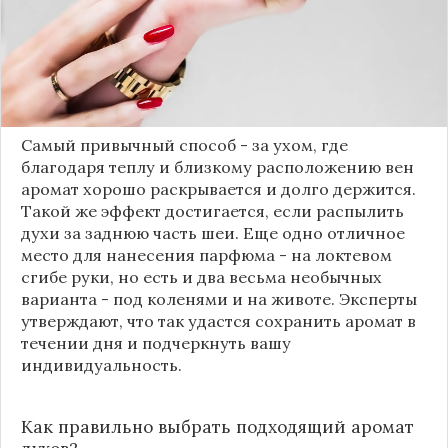
стойкий парфюм. Однако эксперты утверждают,
что есть несколько способов, которые помогут
сохранить аромат надолго. Весь секрет в том,
чтобы правильно выбрать места для нанесения
духов на кожу.
Самый привычный способ - за ухом, где
благодаря теплу и близкому расположению вен
аромат хорошо раскрывается и долго держится.
Такой же эффект достигается, если распылить
духи за заднюю часть шеи. Еще одно отличное
место для нанесения парфюма - на локтевом
сгибе руки, но есть и два весьма необычных
варианта - под коленями и на животе. Эксперты
утверждают, что так удастся сохранить аромат в
течении дня и подчеркнуть вашу
индивидуальность.
Как правильно выбрать подходящий аромат