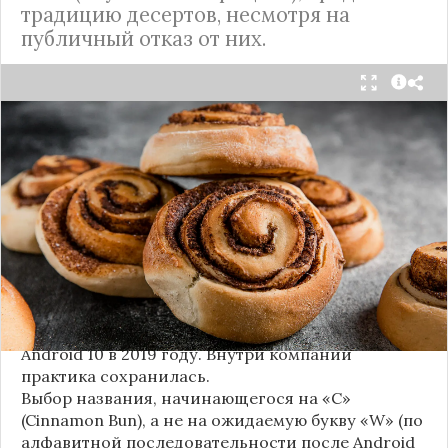
традицию десертов, несмотря на
публичный отказ от них.
Стало известно внутреннее кодовое имя
следующей крупной версии Android. Как
сообщают источники, Android 17, релиз которой
ожидается в 2026 году, разрабатывается под
названием
«Cinnamon Bun»
(«Булочка с
корицей»).
Это решение продолжает знаменитую традицию
Google называть версии Android в честь
сладостей и десертов (Cupcake, Donut, KitKat и
т.д.), хотя компания
прекратила публично
использовать эти имена
с момента выхода
Android 10 в 2019 году. Внутри компании
практика сохранилась.
Выбор названия, начинающегося на «C»
(Cinnamon Bun), а не на ожидаемую букву «W» (по
алфавитной последовательности после Android