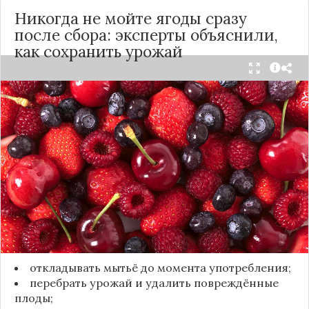
Никогда не мойте ягоды сразу
после сбора: эксперты объяснили,
как сохранить урожай
Мытьё ягод сразу после сбора может обернуться
полной потерей урожая. Как отмечает канал
«Сделай сам», на поверхности плодов есть
естественный восковой налёт, который играет
роль природного барьера. Он защищает ягоды
от пересыхания, бактерий и плесени. При
смывании этого слоя плоды быстро начинают
темнеть, покрываться налётом и терять вкус.
Чтобы ягоды сохранили свежесть, специалисты
рекомендуют:
откладывать мытьё до момента употребления;
перебрать урожай и удалить повреждённые
плоды;