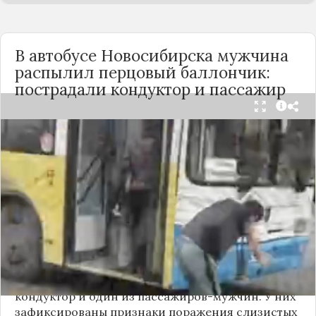
В автобусе Новосибирска мужчина
распылил перцовый баллончик:
пострадали кондуктор и пассажир
Вечером 24 сентября в салоне автобуса маршрута
№18 в Новосибирске произошёл инцидент с
применением перцового баллончика. Как
сообщили очевидцы в
Telegram-канале
«Инцидент Новосибирск»
, неизвестный
мужчина с бородой сначала вступил в перепалку
с кондуктором, затем поссорился с другими
пассажирами. В ходе конфликта он достал
газовый баллончик и распылил его в салоне.
По предварительным данным, пострадали
кондуктор и один из пассажиров-мужчин. У них
зафиксированы признаки поражения слизистых