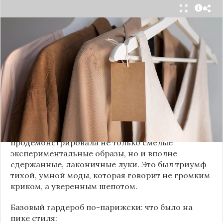
Принято считать, что Неделя моды в Париже —
это исключительно про безумные тренды, на
которые обычный человек посмотрит с
недоумением. Но самый интересный тренд этого
сезона был обращен к реальной жизни. Показы
доказали: истинная роскошь и мастерство стиля
заключаются не в эпатаже, а в виртуозном
владении базовыми вещами.
Как тонко подметила автор канала «Деловая
косметичка», завершившаяся неделя моды
продемонстрировала не только смелые
экспериментальные образы, но и вполне
сдержанные, лаконичные луки. Это был триумф
тихой, умной моды, которая говорит не громким
криком, а уверенным шепотом.
Базовый гардероб по-парижски: что было на
пике стиля: