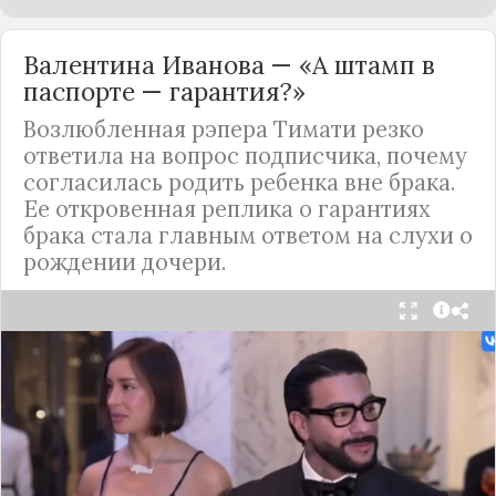
Валентина Иванова — «А штамп в
паспорте — гарантия?»
Возлюбленная рэпера Тимати резко
ответила на вопрос подписчика, почему
согласилась родить ребенка вне брака.
Ее откровенная реплика о гарантиях
брака стала главным ответом на слухи о
рождении дочери.
Валентина Иванова, избранница рэпера Тимати,
публично ответила на бестактный вопрос о
своем решении родить ребенка вне
официального брака. Ее резкая реакция стала
первым косвенным подтверждением слухов о
рождении дочери, ранее распространяемых
изданием «СтарХит».