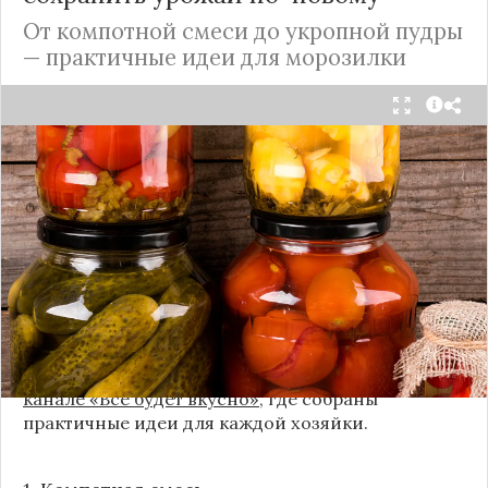
От компотной смеси до укропной пудры
— практичные идеи для морозилки
Каждый год, когда приходит пора богатого
урожая, я стараюсь сохранить максимум летних
витаминов. Закатки в банки — это, безусловно,
классика, которая никуда не уходит из нашей
жизни. Но современный подход к хранению
продуктов показывает, что есть и более простые,
быстрые и удобные способы.
Сегодня я делюсь своими любимыми рецептами
без банок и долгих стерилизаций. Подробнее и с
пошаговыми инструкциями их можно найти на
канале «Все будет вкусно»
, где собраны
практичные идеи для каждой хозяйки.