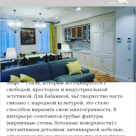
Народная артистка
России
Надежда Бабкина,
известная своей любовью к традиционному
стилю и народной эстетике, удивила
поклонников, выбрав для своей новой
московской квартиры современный стиль лофт.
Это решение стало настоящим откровением,
демонстрирующим её умение сочетать классику
и актуальные тенденции. Подробности о
проекте раскрывает канал “DOMEO | РЕМОНТ
КВАРТИР | НЕДВИЖИМОСТЬ” 2.
Лофт — стиль, который ассоциируется с
свободой, простором и индустриальной
эстетикой. Для Бабкиной, чьё творчество часто
связано с народной культурой, это стало
способом выразить свою многогранность. В
интерьере сочетаются грубые фактуры
(кирпичные стены, бетонные поверхности) с
элегантными деталями: антикварной мебелью,
авторскими предметами искусства и текстилем