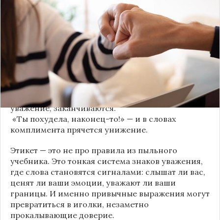
серьёзных предательств. Но на самом деле оно
трещит по швам гораздо раньше — в момент,
когда в разговоре звучит невинная на первый
взгляд фраза. Подробнее об этом рассказывает
канал
«Этикет и психология общения» на Дзене
.
«Да я никому не расскажу, правда». И через пару
дней вашу историю пересказывает другой
человек.
«Хватит ныть» — и разговор, а вместе с ним
уважение, заканчиваются.
«Ты похудела, наконец-то!» — и в словах
комплимента прячется унижение.
Этикет — это не про правила из пыльного
учебника. Это тонкая система знаков уважения,
где слова становятся сигналами: слышат ли вас,
ценят ли ваши эмоции, уважают ли ваши
границы. И именно привычные выражения могут
превратиться в иголки, незаметно
прокалывающие доверие.