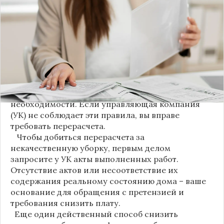
новшество. Как поясняет автор канала "ВЗО
ProДеньги", теперь уборка мест общего
пользования (МОП) выделена в отдельную
строку. Это дает жильцам четкое понимание, за
что именно они платят.
Новые нормы строго регламентируют частоту
уборки: мытье полов и лестниц должно
проводиться несколько раз в неделю, удаление
пыли – еженедельно, а уборка снега – по мере
необходимости. Если управляющая компания
(УК) не соблюдает эти правила, вы вправе
требовать перерасчета.
Чтобы добиться перерасчета за
некачественную уборку, первым делом
запросите у УК акты выполненных работ.
Отсутствие актов или несоответствие их
содержания реальному состоянию дома – ваше
основание для обращения с претензией и
требования снизить плату.
Еще один действенный способ снизить