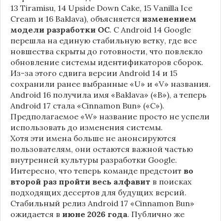
13 Tiramisu, 14 Upside Down Cake, 15 Vanilla Ice
Cream и 16 Baklava), объясняется
изменением
модели разработки ОС
. С Android 14 Google
перешла на единую стабильную ветку, где все
новшества скрыты до готовности, что повлекло
обновление системы идентификаторов сборок.
Из-за этого сдвига версии Android 14 и 15
сохранили ранее выбранные «U» и «V» названия.
Android 16 получила имя «Baklava» («B»), а теперь
Android 17 стала «Cinnamon Bun» («C»).
Предполагаемое «W» название просто не успели
использовать до изменения системы.
Хотя эти имена больше не анонсируются
пользователям, они остаются важной частью
внутренней культуры разработки Google.
Интересно, что теперь команде предстоит
во
второй раз пройти весь алфавит
в поисках
подходящих десертов для будущих версий.
Стабильный релиз Android 17 «Cinnamon Bun»
ожидается в
июне 2026 года
. Публично же