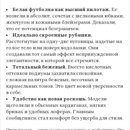
Белая футболка как высший пилотаж.
Ее
возвели в абсолют, сочетая с шелковыми юбками,
жемчугом и кожаными блейзерами. Доказали,
что ее потенциал безграничен.
Идеально скроенные рубашки.
Расстегнутые на одну-две пуговицы, надетые на
голое тело или поверх водолазки. Они
создавали тот самый эффект непринужденной
элегантности, к которой все стремятся.
Тотальный бежевый.
Вместо кислотных
оттенков подиумы захватила спокойная,
сложная палитра бежевых, песочных и
карамельных тонов. Это цвет новой уверенности
в себе.
Удобство как новая роскошь.
Модели
щеголяли в объемных кардиганах, мягких
брюках и удобных лоферах. Главным
сообщением стал комфорт без ущерба для стиля.
Этот тренд — прямое руководство к действию. Он