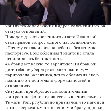
Хотя сама звездная пара официально не
объявляла о пополнении, поклонники уже
засыпали их поздравлениями. Однако
некоторые комментаторы позволили себе
критические замечания в адрес Валентины из-за
статуса отношений.
Поводом для откровенного ответа Ивановой
стал прямой вопрос одного из подписчиков:
«Почему согласилась на ребенка без штампа в
паспорте?». Возлюбленная Тимати не стала
игнорировать бестактность.
«А брак дает какую-то гарантию? Ни брак, ни
дети тебя не уберегут от расставания», —
парировала Валентина, четко обозначив свою
позицию относительно формальностей в
отношениях.
Ситуация приобретает дополнительный
контраст на фоне недавнего заявления самого
Тимати. Рэпер публично признался, что наконец
готов к серьезным отношениям и браку, однако