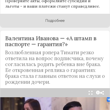
Проверяйте акты, оформляйте субсидии и
льготы – и ваши платежи станут справедливее.
Подробнее
Валентина Иванова — «А штамп в
паспорте — гарантия?»
Возлюбленная рэпера Тимати резко
ответила на вопрос подписчика, почему
согласилась родить ребенка вне брака.
Ее откровенная реплика о гарантиях
брака стала главным ответом на слухи о
рождении дочери.
Валентина Иванова, избранница рэпера Тимати,
публично ответила на бестактный вопрос о