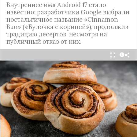
Внутреннее имя Android 17 стало
известно: разработчики Google выбрали
ностальгичное название «Cinnamon
Bun» («Булочка с корицей»), продолжив
традицию десертов, несмотря на
публичный отказ от них.
Стало известно внутреннее кодовое имя
следующей крупной версии Android. Как
сообщают источники, Android 17, релиз которой
ожидается в 2026 году, разрабатывается под
названием
«Cinnamon Bun»
(«Булочка с
корицей»).
Это решение продолжает знаменитую традицию
Google называть версии Android в честь
сладостей и десертов (Cupcake, Donut, KitKat и
т.д.), хотя компания
прекратила публично
использовать эти имена
с момента выхода