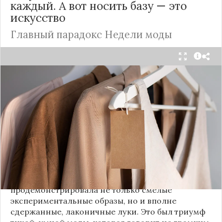
каждый. А вот носить базу — это
искусство
Главный парадокс Недели моды
Принято считать, что Неделя моды в Париже —
это исключительно про безумные тренды, на
которые обычный человек посмотрит с
недоумением. Но самый интересный тренд этого
сезона был обращен к реальной жизни. Показы
доказали: истинная роскошь и мастерство стиля
заключаются не в эпатаже, а в виртуозном
владении базовыми вещами.
Как тонко подметила автор канала «Деловая
косметичка», завершившаяся неделя моды
продемонстрировала не только смелые
экспериментальные образы, но и вполне
сдержанные, лаконичные луки. Это был триумф