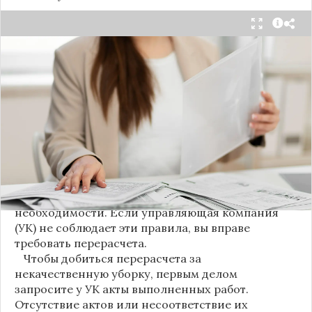
С 1 августа в квитанциях за жилищно-
коммунальные услуги введено важное
новшество. Как поясняет автор канала "ВЗО
ProДеньги", теперь уборка мест общего
пользования (МОП) выделена в отдельную
строку. Это дает жильцам четкое понимание, за
что именно они платят.
Новые нормы строго регламентируют частоту
уборки: мытье полов и лестниц должно
проводиться несколько раз в неделю, удаление
пыли – еженедельно, а уборка снега – по мере
необходимости. Если управляющая компания
(УК) не соблюдает эти правила, вы вправе
требовать перерасчета.
Чтобы добиться перерасчета за
некачественную уборку, первым делом
запросите у УК акты выполненных работ.
Отсутствие актов или несоответствие их