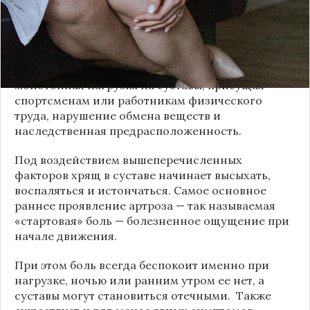
Артроз, или по-современному остеоартрит, — это
болезнь суставов, связанная с ранним износом
хрящей. Главные причины его раннего
возникновения — избыточный вес, высокая
монотонная нагрузка на суставы, присущая
спортсменам или работникам физического
труда, нарушение обмена веществ и
наследственная предрасположенность.
Под воздействием вышеперечисленных
факторов хрящ в суставе начинает высыхать,
воспаляться и истончаться. Самое основное
раннее проявление артроза — так называемая
«стартовая» боль — болезненное ощущение при
начале движения.
При этом боль всегда беспокоит именно при
нагрузке, ночью или ранним утром ее нет, а
суставы могут становиться отечными. Также