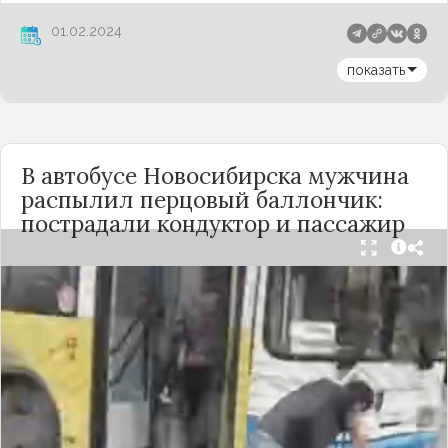
01.02.2024
показать
В автобусе Новосибирска мужчина
распылил перцовый баллончик:
пострадали кондуктор и пассажир
Вечером 24 сентября в салоне автобуса маршрута
№18 в Новосибирске произошёл инцидент с
применением перцового баллончика. Как
сообщили очевидцы в
Telegram-канале
«Инцидент Новосибирск»
, неизвестный
мужчина с бородой сначала вступил в перепалку
с кондуктором, затем поссорился с другими
пассажирами. В ходе конфликта он достал