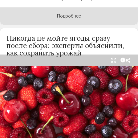
Подробнее
Никогда не мойте ягоды сразу
после сбора: эксперты объяснили,
как сохранить урожай
Мытьё ягод сразу после сбора может обернуться
полной потерей урожая. Как отмечает канал
«Сделай сам», на поверхности плодов есть
естественный восковой налёт, который играет
роль природного барьера. Он защищает ягоды
от пересыхания, бактерий и плесени. При
смывании этого слоя плоды быстро начинают
темнеть, покрываться налётом и терять вкус.
Чтобы ягоды сохранили свежесть, специалисты
рекомендуют: