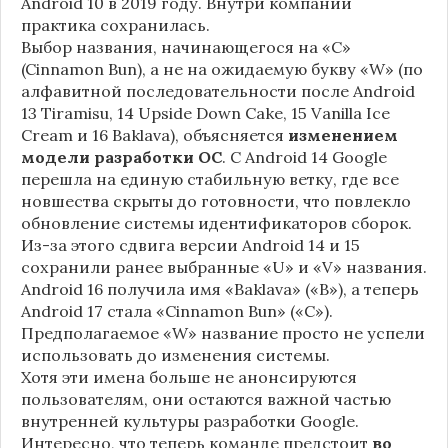
Android 10 в 2019 году. Внутри компании
практика сохранилась.
Выбор названия, начинающегося на «C»
(Cinnamon Bun), а не на ожидаемую букву «W» (по
алфавитной последовательности после Android
13 Tiramisu, 14 Upside Down Cake, 15 Vanilla Ice
Cream и 16 Baklava), объясняется
изменением
модели разработки ОС
. С Android 14 Google
перешла на единую стабильную ветку, где все
новшества скрыты до готовности, что повлекло
обновление системы идентификаторов сборок.
Из-за этого сдвига версии Android 14 и 15
сохранили ранее выбранные «U» и «V» названия.
Android 16 получила имя «Baklava» («B»), а теперь
Android 17 стала «Cinnamon Bun» («C»).
Предполагаемое «W» название просто не успели
использовать до изменения системы.
Хотя эти имена больше не анонсируются
пользователям, они остаются важной частью
внутренней культуры разработки Google.
Интересно, что теперь команде предстоит
во