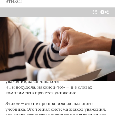
этикет
Мы часто думаем, что доверие рушится из-за
серьёзных предательств. Но на самом деле оно
трещит по швам гораздо раньше — в момент,
когда в разговоре звучит невинная на первый
взгляд фраза. Подробнее об этом рассказывает
канал
«Этикет и психология общения» на Дзене
.
«Да я никому не расскажу, правда». И через пару
дней вашу историю пересказывает другой
человек.
«Хватит ныть» — и разговор, а вместе с ним
уважение, заканчиваются.
«Ты похудела, наконец-то!» — и в словах
комплимента прячется унижение.
Этикет — это не про правила из пыльного
учебника. Это тонкая система знаков уважения,
где слова становятся сигналами: слышат ли вас,