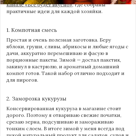
канале «Все будет вкусно»
, где собраны
практичные идеи для каждой хозяйки.
1. Компотная смесь
Простая и очень полезная заготовка. Беру
яблоки, груши, сливы, абрикосы и любые ягоды с
дачи, аккуратно перемешиваю и фасую в
порционные пакеты. Зимой — достал пакетик,
закинул в кастрюлю, и ароматный домашний
компот готов. Такой набор отлично подходит и
для пирогов.
2. Заморозка кукурузы
Консервированная кукуруза в магазине стоит
дорого. Поэтому я отвариваю свежие початки,
срезаю зерна, подсушиваю и замораживаю
тонким слоем. В итоге зимой у меня всегда под
рукой натуральный продукт для салатов, супов и