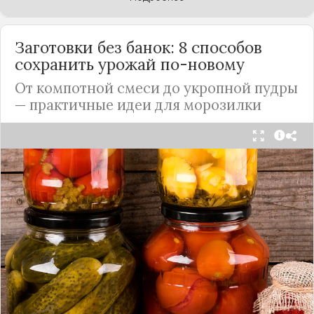
Заготовки без банок: 8 способов
сохранить урожай по-новому
От компотной смеси до укропной пудры
— практичные идеи для морозилки
Каждый год, когда приходит пора богатого
урожая, я стараюсь сохранить максимум летних
витаминов. Закатки в банки — это, безусловно,
классика, которая никуда не уходит из нашей
жизни. Но современный подход к хранению
продуктов показывает, что есть и более простые,
быстрые и удобные способы.
Сегодня я делюсь своими любимыми рецептами
без банок и долгих стерилизаций. Подробнее и с
пошаговыми инструкциями их можно найти на