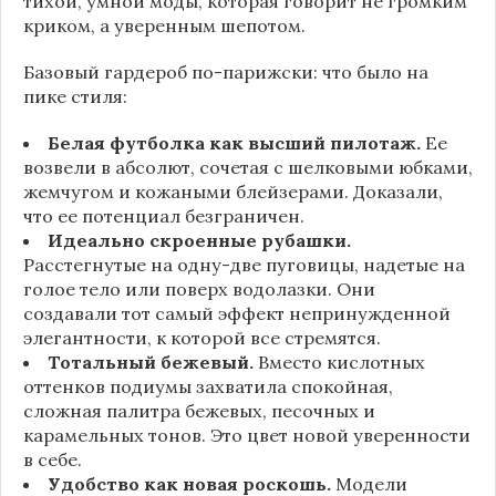
тихой, умной моды, которая говорит не громким
криком, а уверенным шепотом.
Базовый гардероб по-парижски: что было на
пике стиля:
Белая футболка как высший пилотаж.
Ее
возвели в абсолют, сочетая с шелковыми юбками,
жемчугом и кожаными блейзерами. Доказали,
что ее потенциал безграничен.
Идеально скроенные рубашки.
Расстегнутые на одну-две пуговицы, надетые на
голое тело или поверх водолазки. Они
создавали тот самый эффект непринужденной
элегантности, к которой все стремятся.
Тотальный бежевый.
Вместо кислотных
оттенков подиумы захватила спокойная,
сложная палитра бежевых, песочных и
карамельных тонов. Это цвет новой уверенности
в себе.
Удобство как новая роскошь.
Модели