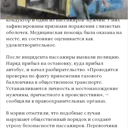
газовый баллончик и распылил его в салоне.
По предварительным данным, пострадали
кондуктор и один из пассажиров-мужчин. У них
зафиксированы признаки поражения слизистых
оболочек. Медицинская помощь была оказана на
месте, их состояние оценивается как
удовлетворительное.
После инцидента пассажиры вызвали полицию.
Наряд прибыл на остановку, куда прибыл
автобус, и начал разбирательство. «Проводится
проверка по факту применения газового
баллончика в общественном транспорте.
Устанавливаются личность и местонахождение
мужчины, причастного к происшествию», —
сообщили в правоохранительных органах.
В мэрии отметили, что подобные случаи
нарушают общественный порядок и создают
угрозу безопасности пассажиров. Перевозчики