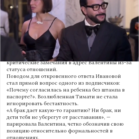
своем решении родить ребенка вне
официального брака. Ее резкая реакция стала
первым косвенным подтверждением слухов о
рождении дочери, ранее распространяемых
изданием «СтарХит».
Хотя сама звездная пара официально не
объявляла о пополнении, поклонники уже
засыпали их поздравлениями. Однако
некоторые комментаторы позволили себе
критические замечания в адрес Валентины из-за
статуса отношений.
Поводом для откровенного ответа Ивановой
стал прямой вопрос одного из подписчиков:
«Почему согласилась на ребенка без штампа в
паспорте?». Возлюбленная Тимати не стала
игнорировать бестактность.
«А брак дает какую-то гарантию? Ни брак, ни
дети тебя не уберегут от расставания», —
парировала Валентина, четко обозначив свою
позицию относительно формальностей в
отношениях.