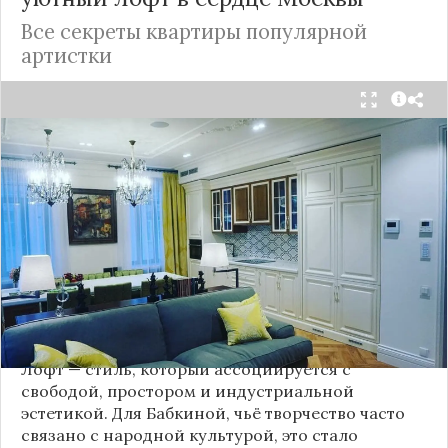
Все секреты квартиры популярной
артистки
Народная артистка
России
Надежда Бабкина,
известная своей любовью к традиционному
стилю и народной эстетике, удивила
поклонников, выбрав для своей новой
московской квартиры современный стиль лофт.
Это решение стало настоящим откровением,
демонстрирующим её умение сочетать классику
и актуальные тенденции. Подробности о
проекте раскрывает канал “DOMEO | РЕМОНТ
КВАРТИР | НЕДВИЖИМОСТЬ” 2.
Лофт — стиль, который ассоциируется с
свободой, простором и индустриальной
эстетикой. Для Бабкиной, чьё творчество часто
связано с народной культурой, это стало