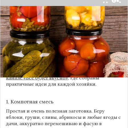
Каждый год, когда приходит пора богатого
урожая, я стараюсь сохранить максимум летних
витаминов. Закатки в банки — это, безусловно,
классика, которая никуда не уходит из нашей
жизни. Но современный подход к хранению
продуктов показывает, что есть и более простые,
быстрые и удобные способы.
Сегодня я делюсь своими любимыми рецептами
без банок и долгих стерилизаций. Подробнее и с
пошаговыми инструкциями их можно найти на
канале «Все будет вкусно»
, где собраны
практичные идеи для каждой хозяйки.
1. Компотная смесь
Простая и очень полезная заготовка. Беру
яблоки, груши, сливы, абрикосы и любые ягоды с
дачи, аккуратно перемешиваю и фасую в