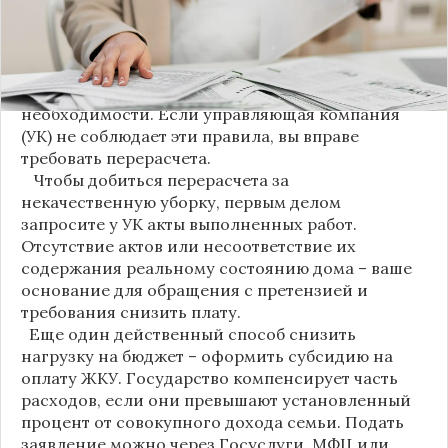
что именно они платят.
Новые нормы строго регламентируют частоту
уборки: мытье полов и лестниц должно
проводиться несколько раз в неделю, удаление
пыли – еженедельно, а уборка снега – по мере
необходимости. Если управляющая компания
(УК) не соблюдает эти правила, вы вправе
требовать перерасчета.
Чтобы добиться перерасчета за
некачественную уборку, первым делом
запросите у УК акты выполненных работ.
Отсутствие актов или несоответствие их
содержания реальному состоянию дома – ваше
основание для обращения с претензией и
требования снизить плату.
Еще один действенный способ снизить
нагрузку на бюджет – оформить субсидию на
оплату ЖКУ. Государство компенсирует часть
расходов, если они превышают установленный
процент от совокупного дохода семьи. Подать
заявление можно через Госуслуги, МФЦ или