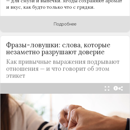
— для смузи и выпечки. Ягоды сохраняют аромат
и вкус, как будто только что с грядки.
Подробнее
Фразы-ловушки: слова, которые
незаметно разрушают доверие
Как привычные выражения подрывают
отношения — и что говорит об этом
этикет
Мы часто думаем, что доверие рушится из-за
серьёзных предательств. Но на самом деле оно
трещит по швам гораздо раньше — в момент,
когда в разговоре звучит невинная на первый
взгляд фраза. Подробнее об этом рассказывает
канал
«Этикет и психология общения» на Дзене
.