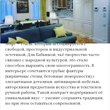
поклонников, выбрав для своей новой
московской квартиры современный стиль лофт.
Это решение стало настоящим откровением,
демонстрирующим её умение сочетать классику
и актуальные тенденции. Подробности о
проекте раскрывает канал “DOMEO | РЕМОНТ
КВАРТИР | НЕДВИЖИМОСТЬ” 2.
Лофт — стиль, который ассоциируется с
свободой, простором и индустриальной
эстетикой. Для Бабкиной, чьё творчество часто
связано с народной культурой, это стало
способом выразить свою многогранность. В
интерьере сочетаются грубые фактуры
(кирпичные стены, бетонные поверхности) с
элегантными деталями: антикварной мебелью,
авторскими предметами искусства и текстилем
ручной работы. Такой контраст подчёркивает её
уникальный вкус — умение сохранять традиции,
но при этом оставаться современной.