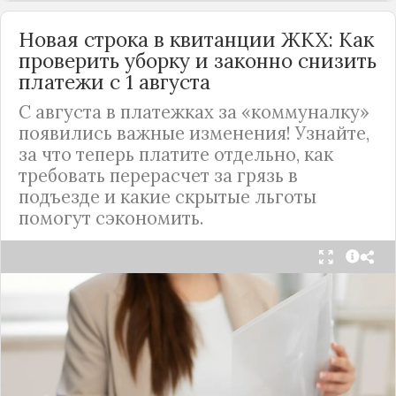
Новая строка в квитанции ЖКХ: Как
проверить уборку и законно снизить
платежи с 1 августа
С августа в платежках за «коммуналку»
появились важные изменения! Узнайте,
за что теперь платите отдельно, как
требовать перерасчет за грязь в
подъезде и какие скрытые льготы
помогут сэкономить.
С 1 августа в квитанциях за жилищно-
коммунальные услуги введено важное
новшество. Как поясняет автор канала "ВЗО
ProДеньги", теперь уборка мест общего
пользования (МОП) выделена в отдельную
строку. Это дает жильцам четкое понимание, за