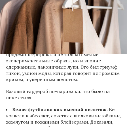
недоумением. Но самый интересный тренд этого
сезона был обращен к реальной жизни. Показы
доказали: истинная роскошь и мастерство стиля
заключаются не в эпатаже, а в виртуозном
владении базовыми вещами.
Как тонко подметила автор канала «Деловая
косметичка», завершившаяся неделя моды
продемонстрировала не только смелые
экспериментальные образы, но и вполне
сдержанные, лаконичные луки. Это был триумф
тихой, умной моды, которая говорит не громким
криком, а уверенным шепотом.
Базовый гардероб по-парижски: что было на
пике стиля:
Белая футболка как высший пилотаж.
Ее
возвели в абсолют, сочетая с шелковыми юбками,
жемчугом и кожаными блейзерами. Доказали,