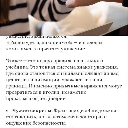
«Да я никому не расскажу, правда». И через пару
дней вашу историю пересказывает другой
человек.
«Хватит ныть» — и разговор, а вместе с ним
уважение, заканчиваются.
«Ты похудела, наконец-то!» — и в словах
комплимента прячется унижение.
Этикет — это не про правила из пыльного
учебника. Это тонкая система знаков уважения,
где слова становятся сигналами: слышат ли вас,
ценят ли ваши эмоции, уважают ли ваши
границы. И именно привычные выражения могут
превратиться в иголки, незаметно
прокалывающие доверие.
Чужие секреты.
Фразы вроде «Я не должна
это говорить, но…» автоматически стирают
ощущение безопасности.