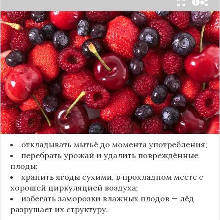
Мытьё ягод сразу после сбора может обернуться
полной потерей урожая. Как отмечает канал
«Сделай сам», на поверхности плодов есть
естественный восковой налёт, который играет
роль природного барьера. Он защищает ягоды
от пересыхания, бактерий и плесени. При
смывании этого слоя плоды быстро начинают
темнеть, покрываться налётом и терять вкус.
Чтобы ягоды сохранили свежесть, специалисты
рекомендуют:
откладывать мытьё до момента употребления;
перебрать урожай и удалить повреждённые
плоды;
хранить ягоды сухими, в прохладном месте с
хорошей циркуляцией воздуха;
избегать заморозки влажных плодов — лёд
разрушает их структуру.