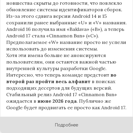
новшества скрыты до готовности, что повлекло
обновление системы идентификаторов сборок.
Из-за этого сдвига версии Android 14 и 15
сохранили ранее выбранные «U» и «V» названия.
Android 16 получила имя «Baklava» («B»), а теперь
Android 17 стала «Cinnamon Bun» («C»).
Предполагаемое «W» название просто не успели
использовать до изменения системы.
Хотя эти имена больше не анонсируются
пользователям, они остаются важной частью
внутренней культуры разработки Google.
Интересно, что теперь команде предстоит
во
второй раз пройти весь алфавит
в поисках
подходящих десертов для будущих версий.
Стабильный релиз Android 17 «Cinnamon Bun»
ожидается в
июне 2026 года
. Публично же
Google будет продвигать ее просто как Android 17.
Подробнее