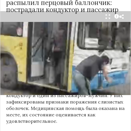
распылил перцовый баллончик:
пострадали кондуктор и пассажир
Вечером 24 сентября в салоне автобуса маршрута
№18 в Новосибирске произошёл инцидент с
применением перцового баллончика. Как
сообщили очевидцы в
Telegram-канале
«Инцидент Новосибирск»
, неизвестный
мужчина с бородой сначала вступил в перепалку
с кондуктором, затем поссорился с другими
пассажирами. В ходе конфликта он достал
газовый баллончик и распылил его в салоне.
По предварительным данным, пострадали
кондуктор и один из пассажиров-мужчин. У них
зафиксированы признаки поражения слизистых
оболочек. Медицинская помощь была оказана на
месте, их состояние оценивается как
удовлетворительное.