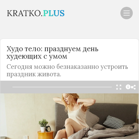
Худо тело: празднуем день
худеющих с умом
Сегодня можно безнаказанно устроить
праздник живота.
Читать в Telegram
15 сентября отмечают день худеющих: они вряд
ли будут устраивать пиршество, но наверняка
чокнутся маковой росинкой и закусят листом
зеленого салата. Каким бы странным ни казался