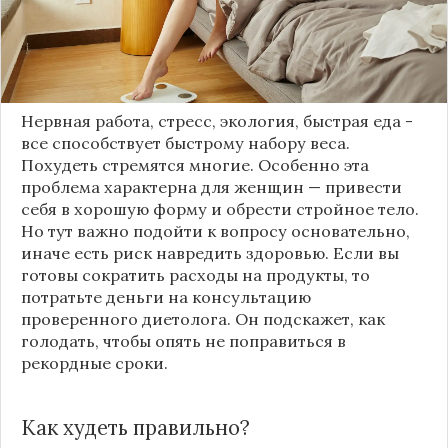
праздник, желающих сбросить лишние
килограммы с каждым годом становится все
больше. Вот только кто определит – лишние ли
они?
Нервная работа, стресс, экология, быстрая еда -
все способствует быстрому набору веса.
Похудеть стремятся многие. Особенно эта
проблема характерна для женщин — привести
себя в хорошую форму и обрести стройное тело.
Но тут важно подойти к вопросу основательно,
иначе есть риск навредить здоровью. Если вы
готовы сократить расходы на продукты, то
потратьте деньги на консультацию
проверенного диетолога. Он подскажет, как
голодать, чтобы опять не поправиться в
рекордные сроки.
Как худеть правильно?