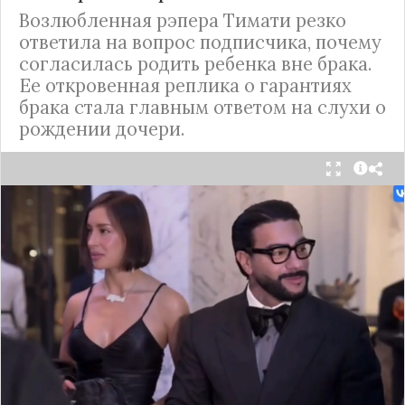
Возлюбленная рэпера Тимати резко
ответила на вопрос подписчика, почему
согласилась родить ребенка вне брака.
Ее откровенная реплика о гарантиях
брака стала главным ответом на слухи о
рождении дочери.
Валентина Иванова, избранница рэпера Тимати,
публично ответила на бестактный вопрос о
своем решении родить ребенка вне
официального брака. Ее резкая реакция стала
первым косвенным подтверждением слухов о
рождении дочери, ранее распространяемых
изданием «СтарХит».
Хотя сама звездная пара официально не
объявляла о пополнении, поклонники уже
засыпали их поздравлениями. Однако
некоторые комментаторы позволили себе