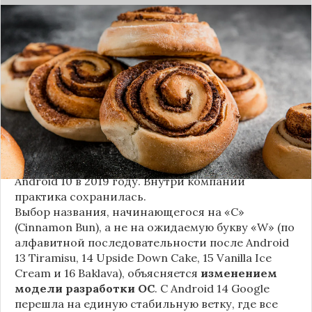
Стало известно внутреннее кодовое имя
следующей крупной версии Android. Как
сообщают источники, Android 17, релиз которой
ожидается в 2026 году, разрабатывается под
названием
«Cinnamon Bun»
(«Булочка с
корицей»).
Это решение продолжает знаменитую традицию
Google называть версии Android в честь
сладостей и десертов (Cupcake, Donut, KitKat и
т.д.), хотя компания
прекратила публично
использовать эти имена
с момента выхода
Android 10 в 2019 году. Внутри компании
практика сохранилась.
Выбор названия, начинающегося на «C»
(Cinnamon Bun), а не на ожидаемую букву «W» (по
алфавитной последовательности после Android
13 Tiramisu, 14 Upside Down Cake, 15 Vanilla Ice
Cream и 16 Baklava), объясняется
изменением
модели разработки ОС
. С Android 14 Google
перешла на единую стабильную ветку, где все