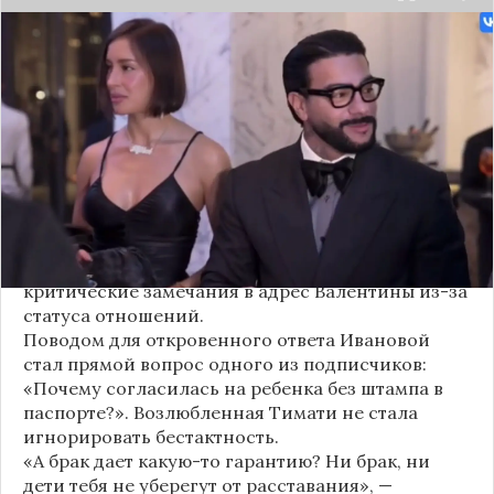
Валентина Иванова, избранница рэпера Тимати,
публично ответила на бестактный вопрос о
своем решении родить ребенка вне
официального брака. Ее резкая реакция стала
первым косвенным подтверждением слухов о
рождении дочери, ранее распространяемых
изданием «СтарХит».
Хотя сама звездная пара официально не
объявляла о пополнении, поклонники уже
засыпали их поздравлениями. Однако
некоторые комментаторы позволили себе
критические замечания в адрес Валентины из-за
статуса отношений.
Поводом для откровенного ответа Ивановой
стал прямой вопрос одного из подписчиков:
«Почему согласилась на ребенка без штампа в
паспорте?». Возлюбленная Тимати не стала
игнорировать бестактность.
«А брак дает какую-то гарантию? Ни брак, ни
дети тебя не уберегут от расставания», —