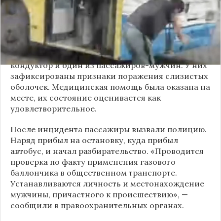
мужчина с бородой сначала вступил в перепалку
с кондуктором, затем поссорился с другими
пассажирами. В ходе конфликта он достал
газовый баллончик и распылил его в салоне.
По предварительным данным, пострадали
кондуктор и один из пассажиров-мужчин. У них
зафиксированы признаки поражения слизистых
оболочек. Медицинская помощь была оказана на
месте, их состояние оценивается как
удовлетворительное.
После инцидента пассажиры вызвали полицию.
Наряд прибыл на остановку, куда прибыл
автобус, и начал разбирательство. «Проводится
проверка по факту применения газового
баллончика в общественном транспорте.
Устанавливаются личность и местонахождение
мужчины, причастного к происшествию», —
сообщили в правоохранительных органах.