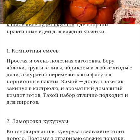
Сегодня я делюсь своими любимыми рецептами
без банок и долгих стерилизаций. Подробнее и с
пошаговыми инструкциями их можно найти на
канале «Все будет вкусно»
, где собраны
практичные идеи для каждой хозяйки.
1. Компотная смесь
Простая и очень полезная заготовка. Беру
яблоки, груши, сливы, абрикосы и любые ягоды с
дачи, аккуратно перемешиваю и фасую в
порционные пакеты. Зимой — достал пакетик,
закинул в кастрюлю, и ароматный домашний
компот готов. Такой набор отлично подходит и
для пирогов.
2. Заморозка кукурузы
Консервированная кукуруза в магазине стоит
дорого. Поэтому я отвариваю свежие початки,