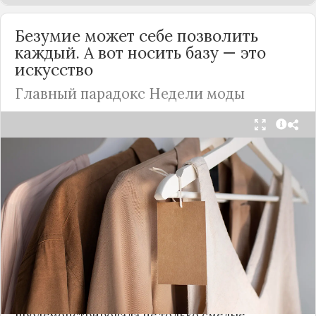
Безумие может себе позволить
каждый. А вот носить базу — это
искусство
Главный парадокс Недели моды
Принято считать, что Неделя моды в Париже —
это исключительно про безумные тренды, на
которые обычный человек посмотрит с
недоумением. Но самый интересный тренд этого
сезона был обращен к реальной жизни. Показы
доказали: истинная роскошь и мастерство стиля
заключаются не в эпатаже, а в виртуозном
владении базовыми вещами.
Как тонко подметила автор канала «Деловая
косметичка», завершившаяся неделя моды
продемонстрировала не только смелые