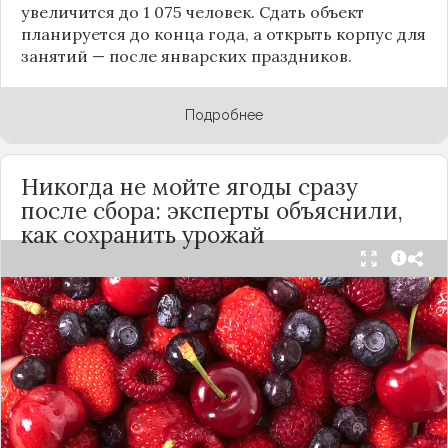
увеличится до 1 075 человек. Сдать объект
планируется до конца года, а открыть корпус для
занятий — после январских праздников.
Подробнее
Никогда не мойте ягоды сразу
после сбора: эксперты объяснили,
как сохранить урожай
Мытьё ягод сразу после сбора может обернуться
полной потерей урожая. Как отмечает канал
«Сделай сам», на поверхности плодов есть
естественный восковой налёт, который играет
роль природного барьера. Он защищает ягоды
от пересыхания, бактерий и плесени. При
смывании этого слоя плоды быстро начинают
темнеть, покрываться налётом и терять вкус.