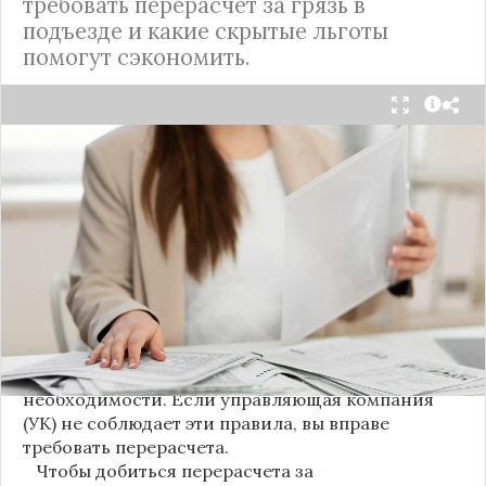
требовать перерасчет за грязь в
подъезде и какие скрытые льготы
помогут сэкономить.
С 1 августа в квитанциях за жилищно-
коммунальные услуги введено важное
новшество. Как поясняет автор канала "ВЗО
ProДеньги", теперь уборка мест общего
пользования (МОП) выделена в отдельную
строку. Это дает жильцам четкое понимание, за
что именно они платят.
Новые нормы строго регламентируют частоту
уборки: мытье полов и лестниц должно
проводиться несколько раз в неделю, удаление
пыли – еженедельно, а уборка снега – по мере
необходимости. Если управляющая компания
(УК) не соблюдает эти правила, вы вправе
требовать перерасчета.
Чтобы добиться перерасчета за