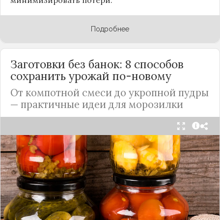
Подробнее
Заготовки без банок: 8 способов
сохранить урожай по-новому
От компотной смеси до укропной пудры
— практичные идеи для морозилки
Каждый год, когда приходит пора богатого
урожая, я стараюсь сохранить максимум летних
витаминов. Закатки в банки — это, безусловно,
классика, которая никуда не уходит из нашей
жизни. Но современный подход к хранению
продуктов показывает, что есть и более простые,
быстрые и удобные способы.