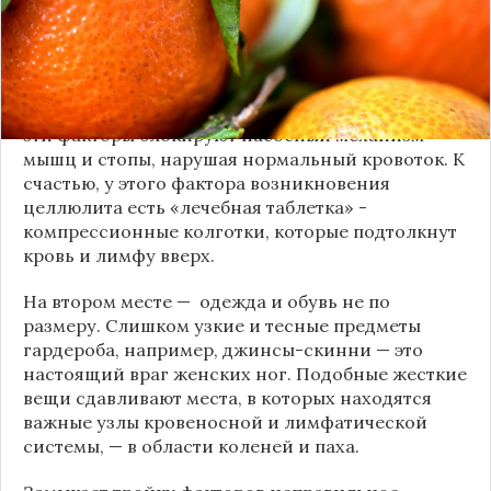
Одной из самых распространенных причин
появления апельсиновой корки является
продолжительное стояние на ногах или,
наоброт, многочасовое сидение, а также
сидение, закинув ногу на ногу. Дело в том, что
эти факторы блокируют насосный механизм
мышц и стопы, нарушая нормальный кровоток. К
счастью, у этого фактора возникновения
целлюлита есть «лечебная таблетка» -
компрессионные колготки, которые подтолкнут
кровь и лимфу вверх.
На втором месте — одежда и обувь не по
размеру. Слишком узкие и тесные предметы
гардероба, например, джинсы-скинни — это
настоящий враг женских ног. Подобные жесткие
вещи сдавливают места, в которых находятся
важные узлы кровеносной и лимфатической
системы, — в области коленей и паха.