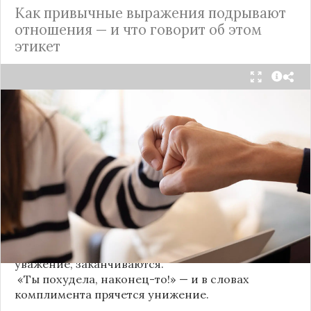
Как привычные выражения подрывают
отношения — и что говорит об этом
этикет
Мы часто думаем, что доверие рушится из-за
серьёзных предательств. Но на самом деле оно
трещит по швам гораздо раньше — в момент,
когда в разговоре звучит невинная на первый
взгляд фраза. Подробнее об этом рассказывает
канал
«Этикет и психология общения» на Дзене
.
«Да я никому не расскажу, правда». И через пару
дней вашу историю пересказывает другой
человек.
«Хватит ныть» — и разговор, а вместе с ним
уважение, заканчиваются.
«Ты похудела, наконец-то!» — и в словах
комплимента прячется унижение.