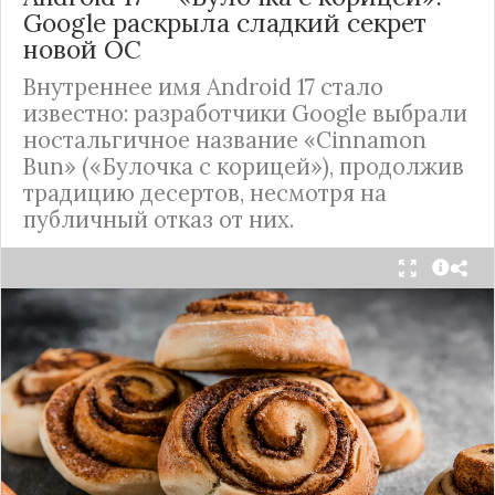
Google раскрыла сладкий секрет
новой ОС
Внутреннее имя Android 17 стало
известно: разработчики Google выбрали
ностальгичное название «Cinnamon
Bun» («Булочка с корицей»), продолжив
традицию десертов, несмотря на
публичный отказ от них.
Стало известно внутреннее кодовое имя
следующей крупной версии Android. Как
сообщают источники, Android 17, релиз которой
ожидается в 2026 году, разрабатывается под
названием
«Cinnamon Bun»
(«Булочка с
корицей»).
Это решение продолжает знаменитую традицию
Google называть версии Android в честь
сладостей и десертов (Cupcake, Donut, KitKat и