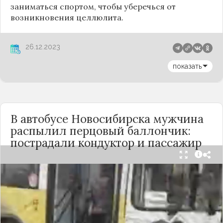
заниматься спортом, чтобы уберечься от
возникновения целлюлита.
26.12.2023
показать
В автобусе Новосибирска мужчина
распылил перцовый баллончик:
пострадали кондуктор и пассажир
Вечером 24 сентября в салоне автобуса маршрута
№18 в Новосибирске произошёл инцидент с
применением перцового баллончика. Как
сообщили очевидцы в
Telegram-канале
«Инцидент Новосибирск»
, неизвестный