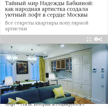
Тайный мир Надежды Бабкиной:
как народная артистка создала
уютный лофт в сердце
Москвы
Все секреты квартиры популярной
артистки
Народная артистка
России
Надежда Бабкина,
известная своей любовью к традиционному
стилю и народной эстетике, удивила
поклонников, выбрав для своей новой
московской квартиры современный стиль лофт.
Это решение стало настоящим откровением,
демонстрирующим её умение сочетать классику
и актуальные тенденции. Подробности о
проекте раскрывает канал “DOMEO | РЕМОНТ
КВАРТИР | НЕДВИЖИМОСТЬ” 2.
Лофт — стиль, который ассоциируется с