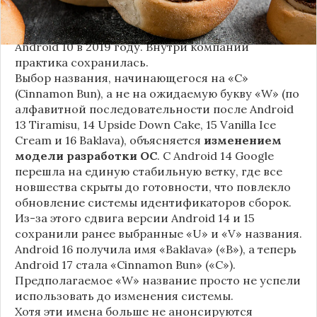
т.д.), хотя компания
прекратила публично
использовать эти имена
с момента выхода
Android 10 в 2019 году. Внутри компании
практика сохранилась.
Выбор названия, начинающегося на «C»
(Cinnamon Bun), а не на ожидаемую букву «W» (по
алфавитной последовательности после Android
13 Tiramisu, 14 Upside Down Cake, 15 Vanilla Ice
Cream и 16 Baklava), объясняется
изменением
модели разработки ОС
. С Android 14 Google
перешла на единую стабильную ветку, где все
новшества скрыты до готовности, что повлекло
обновление системы идентификаторов сборок.
Из-за этого сдвига версии Android 14 и 15
сохранили ранее выбранные «U» и «V» названия.
Android 16 получила имя «Baklava» («B»), а теперь
Android 17 стала «Cinnamon Bun» («C»).
Предполагаемое «W» название просто не успели
использовать до изменения системы.
Хотя эти имена больше не анонсируются