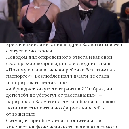
рождении дочери, ранее распространяемых
изданием «СтарХит».
Хотя сама звездная пара официально не
объявляла о пополнении, поклонники уже
засыпали их поздравлениями. Однако
некоторые комментаторы позволили себе
критические замечания в адрес Валентины из-за
статуса отношений.
Поводом для откровенного ответа Ивановой
стал прямой вопрос одного из подписчиков:
«Почему согласилась на ребенка без штампа в
паспорте?». Возлюбленная Тимати не стала
игнорировать бестактность.
«А брак дает какую-то гарантию? Ни брак, ни
дети тебя не уберегут от расставания», —
парировала Валентина, четко обозначив свою
позицию относительно формальностей в
отношениях.
Ситуация приобретает дополнительный
контраст на фоне недавнего заявления самого