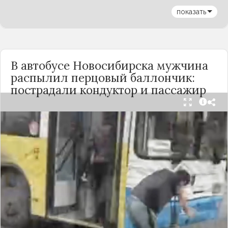
показать
В автобусе Новосибирска мужчина
распылил перцовый баллончик:
пострадали кондуктор и пассажир
Вечером 24 сентября в салоне автобуса маршрута
№18 в Новосибирске произошёл инцидент с
применением перцового баллончика. Как
сообщили очевидцы в
Telegram-канале
«Инцидент Новосибирск»
, неизвестный
мужчина с бородой сначала вступил в перепалку
с кондуктором, затем поссорился с другими
пассажирами. В ходе конфликта он достал
газовый баллончик и распылил его в салоне.
По предварительным данным, пострадали