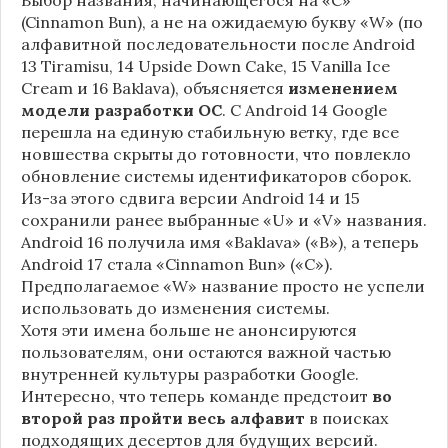
(Cinnamon Bun), а не на ожидаемую букву «W» (по
алфавитной последовательности после Android
13 Tiramisu, 14 Upside Down Cake, 15 Vanilla Ice
Cream и 16 Baklava), объясняется
изменением
модели разработки ОС
. С Android 14 Google
перешла на единую стабильную ветку, где все
новшества скрыты до готовности, что повлекло
обновление системы идентификаторов сборок.
Из-за этого сдвига версии Android 14 и 15
сохранили ранее выбранные «U» и «V» названия.
Android 16 получила имя «Baklava» («B»), а теперь
Android 17 стала «Cinnamon Bun» («C»).
Предполагаемое «W» название просто не успели
использовать до изменения системы.
Хотя эти имена больше не анонсируются
пользователям, они остаются важной частью
внутренней культуры разработки Google.
Интересно, что теперь команде предстоит
во
второй раз пройти весь алфавит
в поисках
подходящих десертов для будущих версий.