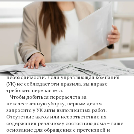
С 1 августа в квитанциях за жилищно-
коммунальные услуги введено важное
новшество. Как поясняет автор канала "ВЗО
ProДеньги", теперь уборка мест общего
пользования (МОП) выделена в отдельную
строку. Это дает жильцам четкое понимание, за
что именно они платят.
Новые нормы строго регламентируют частоту
уборки: мытье полов и лестниц должно
проводиться несколько раз в неделю, удаление
пыли – еженедельно, а уборка снега – по мере
необходимости. Если управляющая компания
(УК) не соблюдает эти правила, вы вправе
требовать перерасчета.
Чтобы добиться перерасчета за
некачественную уборку, первым делом
запросите у УК акты выполненных работ.
Отсутствие актов или несоответствие их
содержания реальному состоянию дома – ваше
основание для обращения с претензией и