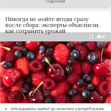
Подробнее
Никогда не мойте ягоды сразу
после сбора: эксперты объяснили,
как сохранить урожай
Мытьё ягод сразу после сбора может обернуться
полной потерей урожая. Как отмечает канал
«Сделай сам», на поверхности плодов есть
естественный восковой налёт, который играет
роль природного барьера. Он защищает ягоды
от пересыхания, бактерий и плесени. При
смывании этого слоя плоды быстро начинают
темнеть, покрываться налётом и терять вкус.
Чтобы ягоды сохранили свежесть, специалисты
рекомендуют:
откладывать мытьё до момента употребления;