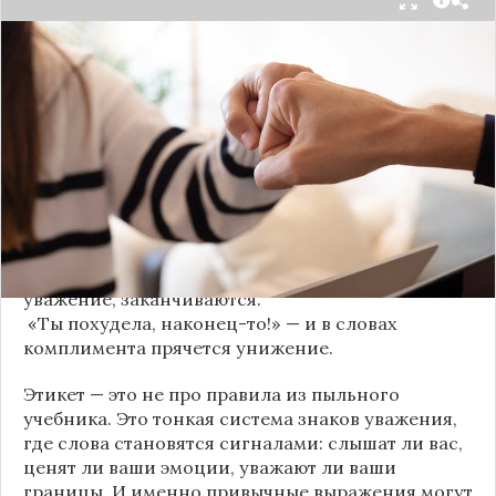
Мы часто думаем, что доверие рушится из-за
серьёзных предательств. Но на самом деле оно
трещит по швам гораздо раньше — в момент,
когда в разговоре звучит невинная на первый
взгляд фраза. Подробнее об этом рассказывает
канал
«Этикет и психология общения» на Дзене
.
«Да я никому не расскажу, правда». И через пару
дней вашу историю пересказывает другой
человек.
«Хватит ныть» — и разговор, а вместе с ним
уважение, заканчиваются.
«Ты похудела, наконец-то!» — и в словах
комплимента прячется унижение.
Этикет — это не про правила из пыльного
учебника. Это тонкая система знаков уважения,
где слова становятся сигналами: слышат ли вас,
ценят ли ваши эмоции, уважают ли ваши
границы. И именно привычные выражения могут