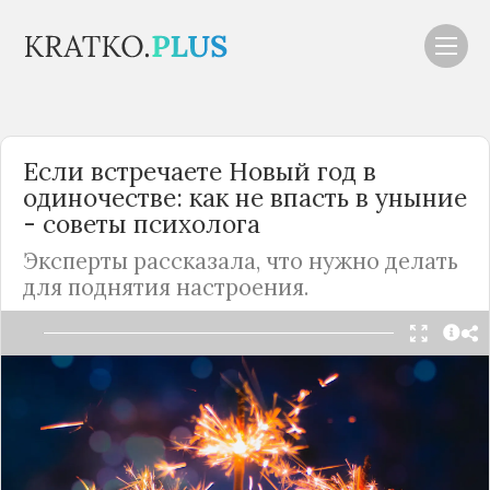
Если встречаете
Новый год
в
одиночестве: как не впасть в уныние
- советы психолога
Эксперты рассказала, что нужно делать
для поднятия настроения.
Читать в Telegram
Не всем удается отмечать праздники в шумной
компании, а кто-то может вообще остаться один
в
Новый год
. Однако расстраиваться из-за этого