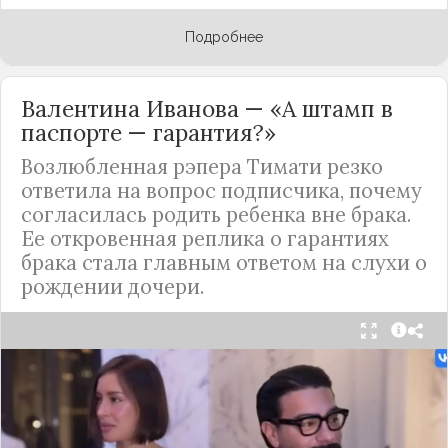
Подробнее
Валентина Иванова — «А штамп в
паспорте — гарантия?»
Возлюбленная рэпера Тимати резко
ответила на вопрос подписчика, почему
согласилась родить ребенка вне брака.
Ее откровенная реплика о гарантиях
брака стала главным ответом на слухи о
рождении дочери.
Валентина Иванова, избранница рэпера Тимати,
публично ответила на бестактный вопрос о
своем решении родить ребенка вне
официального брака. Ее резкая реакция стала
первым косвенным подтверждением слухов о