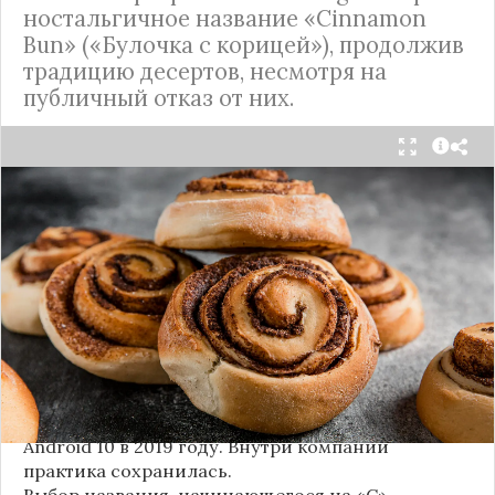
ностальгичное название «Cinnamon
Bun» («Булочка с корицей»), продолжив
традицию десертов, несмотря на
публичный отказ от них.
Стало известно внутреннее кодовое имя
следующей крупной версии Android. Как
сообщают источники, Android 17, релиз которой
ожидается в 2026 году, разрабатывается под
названием
«Cinnamon Bun»
(«Булочка с
корицей»).
Это решение продолжает знаменитую традицию
Google называть версии Android в честь
сладостей и десертов (Cupcake, Donut, KitKat и
т.д.), хотя компания
прекратила публично
использовать эти имена
с момента выхода
Android 10 в 2019 году. Внутри компании
практика сохранилась.
Выбор названия, начинающегося на «C»