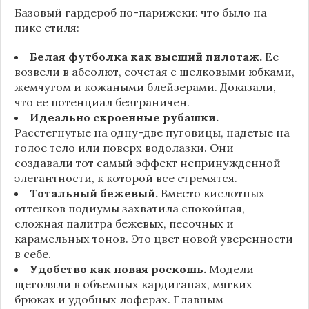
Базовый гардероб по-парижски: что было на
пике стиля:
Белая футболка как высший пилотаж.
Ее
возвели в абсолют, сочетая с шелковыми юбками,
жемчугом и кожаными блейзерами. Доказали,
что ее потенциал безграничен.
Идеально скроенные рубашки.
Расстегнутые на одну-две пуговицы, надетые на
голое тело или поверх водолазки. Они
создавали тот самый эффект непринужденной
элегантности, к которой все стремятся.
Тотальный бежевый.
Вместо кислотных
оттенков подиумы захватила спокойная,
сложная палитра бежевых, песочных и
карамельных тонов. Это цвет новой уверенности
в себе.
Удобство как новая роскошь.
Модели
щеголяли в объемных кардиганах, мягких
брюках и удобных лоферах. Главным