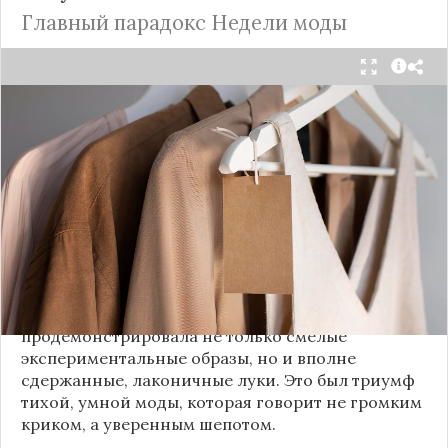
Главный парадокс Недели моды
Принято считать, что Неделя моды в Париже —
это исключительно про безумные тренды, на
которые обычный человек посмотрит с
недоумением. Но самый интересный тренд этого
сезона был обращен к реальной жизни. Показы
доказали: истинная роскошь и мастерство стиля
заключаются не в эпатаже, а в виртуозном
владении базовыми вещами.
Как тонко подметила автор канала «Деловая
косметичка», завершившаяся неделя моды
продемонстрировала не только смелые
экспериментальные образы, но и вполне
сдержанные, лаконичные луки. Это был триумф
тихой, умной моды, которая говорит не громким
криком, а уверенным шепотом.