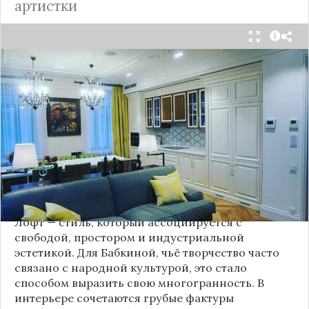
артистки
Народная артистка
России
Надежда Бабкина,
известная своей любовью к традиционному
стилю и народной эстетике, удивила
поклонников, выбрав для своей новой
московской квартиры современный стиль лофт.
Это решение стало настоящим откровением,
демонстрирующим её умение сочетать классику
и актуальные тенденции. Подробности о
проекте раскрывает канал “DOMEO | РЕМОНТ
КВАРТИР | НЕДВИЖИМОСТЬ” 2.
Лофт — стиль, который ассоциируется с
свободой, простором и индустриальной
эстетикой. Для Бабкиной, чьё творчество часто
связано с народной культурой, это стало
способом выразить свою многогранность. В
интерьере сочетаются грубые фактуры