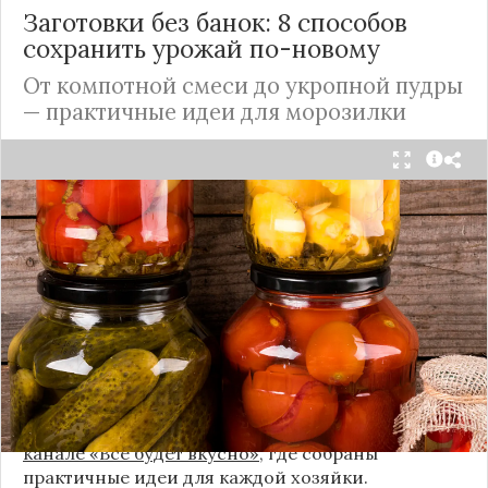
Заготовки без банок: 8 способов
сохранить урожай по-новому
От компотной смеси до укропной пудры
— практичные идеи для морозилки
Каждый год, когда приходит пора богатого
урожая, я стараюсь сохранить максимум летних
витаминов. Закатки в банки — это, безусловно,
классика, которая никуда не уходит из нашей
жизни. Но современный подход к хранению
продуктов показывает, что есть и более простые,
быстрые и удобные способы.
Сегодня я делюсь своими любимыми рецептами
без банок и долгих стерилизаций. Подробнее и с
пошаговыми инструкциями их можно найти на
канале «Все будет вкусно»
, где собраны
практичные идеи для каждой хозяйки.