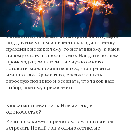
не стоит. Главное - правильный настрой,
утверждают психологи и дают дельные советы,
как справиться с унынием в такой ситуации,
чтобы чувствовать себя комфортно и спокойно.
Эксперты предлагают посмотреть на ситуацию
под другим углом и отнестись к одиночеству в
праздник не как к чему-то негативному, а как к
новому опыту, и прожить его. Найдите во всем
происходящем плюсы - не нужно много
готовить, можно заняться тем, что нравится
именно вам. Кроме того, следует занять
взрослую позицию и осознать, что таков ваш
выбор, поэтому примите его.
Как можно отметить
Новый год
в
одиночестве?
Если по каким-то причинам вам приходится
встречать
Новый год
в одиночестве, не