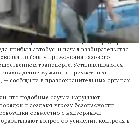
жчин. У них зафиксированы признаки
зистых оболочек. Медицинская помощь была
е, их состояние оценивается как
ьное.
та пассажиры вызвали полицию. Наряд прибыл
уда прибыл автобус, и начал разбирательство.
оверка по факту применения газового
бщественном транспорте. Устанавливаются
тонахождение мужчины, причастного к
 — сообщили в правоохранительных органах.
ли, что подобные случаи нарушают
орядок и создают угрозу безопасности
ревозчики совместно с надзорными
орабатывают вопрос об усилении контроля в