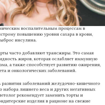
ит диетолог Лиза Ричардс.
ерта, торты содержат высокий уровень сахара и
ванной муки. Из-за этого поедание тортов
оническим воспалительным процессам в
строму повышению уровня сахара в крови,
ыброс инсулина.
торты часто добавляют трансжиры. Это самая
идность жиров, которая ослабляет иммунную
зма, а также способствует развитию ожирения,
ета и онкологических заболеваний.
ь развития заболеваний желудочно-кишечного
го набора лишнего веса и других негативных
иетолог рекомендует заменить торты и
ндитерские изделия в рационе на свежие