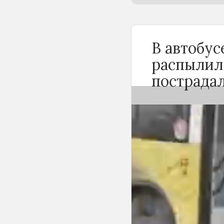
В автобу
распылил
пострада
Вечером 24 сен
Новосибирске 
баллончика. К
«Инцидент Нов
сначала вступи
с другими пасс
баллончик и ра
По предварител