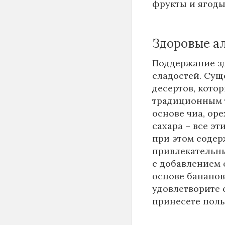
фрукты и ягоды
Здоровые а
Поддержание зд
сладостей. Сущ
десертов, кото
традиционным т
основе чиа, ор
сахара – все э
при этом содер
привлекательны
с добавлением
основе бананов
удовлетворите 
принесете поль