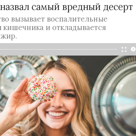
 назвал самый вредный десерт
тво вызывает воспалительные
я кишечника и откладывается
 жир.
Читать в Telegram
того десерта ведет к негативным последствиям
 фигуры.
 мыслят, чтобы день прошел без кусочка
бязательный десерт после обеда — это
рая сложилась во многих семьях. Однако, есть
рое ни в коем случае нельзя употреблять
более вредный для здоровья и фигуры десерт —