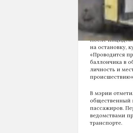
пассажиров-му
поражения сли
оказана на мест
удовлетворител
После инциден
на остановку, к
«Проводится пр
баллончика в о
личность и мес
происшествию»,
В мэрии отмети
общественный п
пассажиров. Пе
ведомствами пр
транспорте.