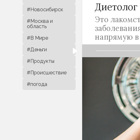
Диетолог
#Новосибирск
Это лакомс
#Москва и
область
заболевани
напрямую в
#В Мире
#Деньги
#Продукты
#Происшествие
Употребление э
#погода
для здоровья и
Многие люди не
сладенького. О
традиция, кото
лакомство, кото
регулярно. Наи