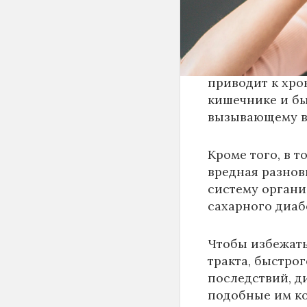
это торт, говор
По словам эксп
белой рафиниро
приводит к хр
кишечнике и бы
вызывающему в
Кроме того, в 
вредная разнов
систему органи
сахарного диаб
Чтобы избежат
тракта, быстро
последствий, д
подобные им ко