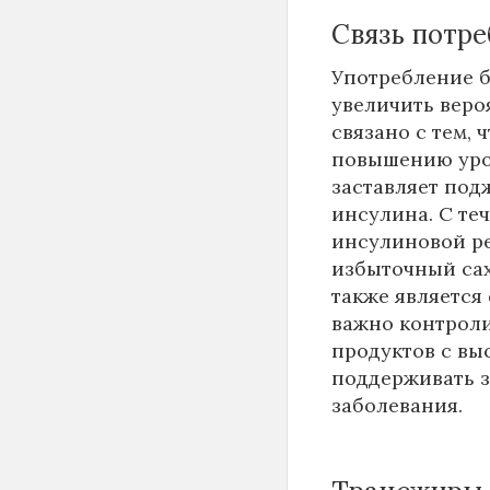
Связь потре
Употребление б
увеличить веро
связано с тем,
повышению уров
заставляет под
инсулина. С те
инсулиновой ре
избыточный сах
также является
важно контроли
продуктов с вы
поддерживать з
заболевания.