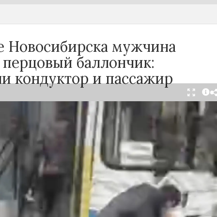
се Новосибирска мужчина
 перцовый баллончик:
ли кондуктор и пассажир
тября в салоне автобуса маршрута №18 в
произошёл инцидент с применением перцового
ак сообщили очевидцы в
Telegram-канале
осибирск»
, неизвестный мужчина с бородой
л в перепалку с кондуктором, затем поссорился
ажирами. В ходе конфликта он достал газовый
спылил его в салоне.
ьным данным, пострадали кондуктор и один из