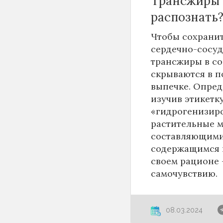
Трансжиры в
распознать
Чтобы сохранит
сердечно-сосуд
трансжиры в со
скрываются в п
выпечке. Опред
изучив этикетк
«гидрогенизир
растительные м
составляющими
содержащимся в
своем рационе 
самочувствию.
08.03.2024