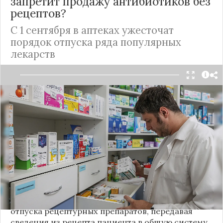
запретит продажу антибиотиков без
рецептов?
С 1 сентября в аптеках ужесточат
порядок отпуска ряда популярных
лекарств
В отличие от многих стран в
России
антибиотики, а также препараты от давления и
от повышенной кислотности желудка и другие
лекарства свободно продаются без рецептов.
Формально эти препараты и у нас должны
продаваться строго по рецепту врача, но в
реальной жизни эти предписания не
соблюдается, хотя последствия такого
самолечения иногда бывают плачевными.
Новость о том, что Минздрав с 1 сентября
ужесточит контроль за соблюдением правил
отпуска рецептурных препаратов, передавая
сведения из рецепта пациента в общую систему