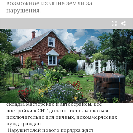
возможное изъятие земли за
нарушения.
Предпринимательская деятельность на
территории садоводческих некоммерческих
товариществ (СНТ) в
России
будет полностью
запрещена с 1 сентября 2025 года. Как сообщает
РИА Новости со ссылкой на юриста Никиту
Кулачкина, новые поправки в законодательство
лишат дачников возможности зарабатывать на
своих участках.
Эксперт пояснил, что закон категорически
запретит открывать на дачных участках
коммерческие объекты, такие как хостелы,
склады, мастерские и автосервисы. Все
постройки в СНТ должны использоваться
исключительно для личных, некоммерческих
нужд граждан.
Нарушителей нового порядка ждет