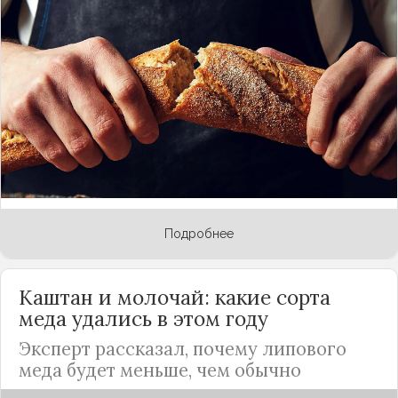
опровергло появившиеся недавно сведения о
существенном росте цен на хлеб в
России
в
ближайшее время. В этих публикациях говорится
о том, что осенью в
России
хлеб подорожает на
10%. Причин несколько: в связи с выходом из
зерновой сделки, падением рубля и
санкционными ограничениями.
Прокомментировать эту информацию
МК
попросил пресс-службу Министерства
сельского хозяйства.
Подробнее
Каштан и молочай: какие сорта
меда удались в этом году
Эксперт рассказал, почему липового
меда будет меньше, чем обычно