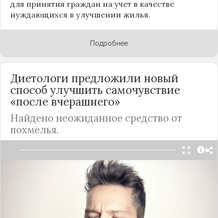
для принятия граждан на учет в качестве
нуждающихся в улучшении жилья.
Подробнее
Диетологи предложили новый
способ улучшить самочувствие
«после вчерашнего»
Найдено неожиданное средство от
похмелья.
Новое средство для облегчения симптомов
похмелья предложили американские врачи:
терапевт Фред Дэвис и диетологи Лаура
Фельдман и Дебора Сальваторе. Они обратили
внимание, что специальные напитки с