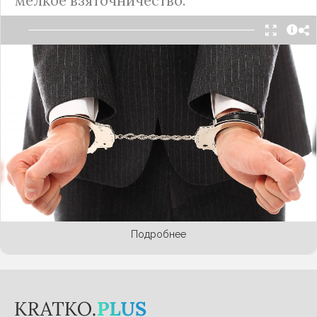
мелкое взяточничество.
Очень серьезные последствия могут грозить в
ближайшем тем, кто берет небольшие взятки. В
Госдуме решили усилить уголовную
ответственность за такое преступление:
появился законопроект о лишении свободы от 3
до 4 лет за взятку до 10 тыс. рублей. Об этом
заявил председатель комиссии Госдумы по
расследованию фактов вмешательства во
внутренние дела РФ Василий Пискарев в своем
Telegram-канале, сообщает
КП
.
Подробнее