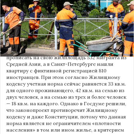
касается установления учетной нормы для
регистрации иностранцев в жилых помещениях.
Таким образом, данный законопроект повторил
судьбу предыдущих аналогичных инициатив,
пишет
«Коммерсантъ»
. Инициатива
задумывалась как мера борьбы с незаконной
миграцией. Например, в Калужской области
владелица квартиры за полгода успела
прописать на свою жилплощадь 532 мигранта из
Средней Азии, а в
Санкт-Петербурге
нашли
квартиру с фиктивной регистрацией 810
иностранцев. При этом согласно Жилищному
кодексу учетная норма сейчас равняется 33 кв.м.
для одного проживающего, 42 кв.м. на семью из
двух человек, а на семью из трех и более человек
— 18 кв.м. на каждого. Однако в Госдуме решили,
что законопроект противоречит Жилищному
кодексу и даже Конституции, потому что данная
норма является не ограничителем «плотности
населения» в том или ином жилье, а критерием