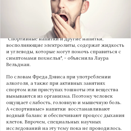
электролитами, которыми пользуются
профессиональные спортсмены для
восстановления сил, помогают перенести
состояние после алкогольной интоксикации –
сообщает
«Лента»
.
"Спортивные напитки и другие напитки,
восполняющие электролиты, содержат жидкость
и углеводы, которые могут помочь справиться с
симптомами похмелья", - объяснила Лаура
Вельдман.
По словам Фреда Дэвиса при употреблении
алкоголя, а также при активных занятиях
спортом или приступах тошноты эти вещества
вымываются из организма. Поэтому человек
ощущает слабость, головную и мышечную боль.
А «спортивные» напитки восстанавливают
водный баланс и обеспечивают процесс дыхания
клеток. Впрочем, специальных научных
исследований на эту тему пока не проводилось.