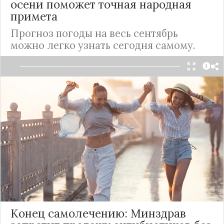
осени поможет точная народная
примета
Прогноз погоды на весь сентябрь
можно легко узнать сегодня самому.
Существует старинная народная примета, что
температурный режим, а также наличие или
отсутствие осадков в календарной середины
августа точно указывают, какой погода будет
дальше, в течение ближайших шести недель. О
ней в своем материале сообщил портал
Новости
Mail.ru
Подробнее
Конец самолечению: Минздрав