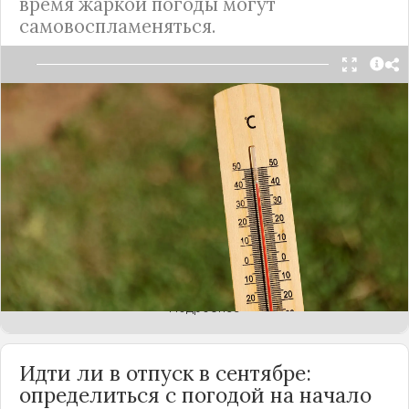
время жаркой погоды могут
самовоспламеняться.
В период аномальной жары причиной пожара в
квартире могут оказаться самые безобидные
предметы - лак для волос, дезодорант, сухой
шампунь, освежитель воздуха или пена для
бритья. Внутри таких баллончиков с аэрозолями
- повышенное давление. Поэтому для них любое
воздействие, механическое или термическое,
представляет потенциальный риск -
предупреждает
МК
.
Подробнее
Идти ли в отпуск в сентябре:
определиться с погодой на начало