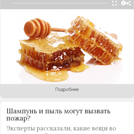
Самого популярного у россиян – липового –
меда в этом году будет меньше, чем обычно.
Всему виной погода: в период цветения липы
были не совсем подходящие для этого процесса
температур. Например, в Тульской области липа
так и не зацвела. Зато владельцы пасек смогли в
этом году накачать много меда других, редких
сортов. Об этом в
МК
рассказал президент
общественной организации «Межрегиональный
союз пчеловодов» Александра Кукса.
Подробнее
Шампунь и пыль могут вызвать
пожар?
Эксперты рассказали, какие вещи во