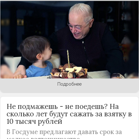
Ваган Петросян проявляет явный интерес к тому,
что делает на экране его знаменитый отец.
Евгений Петросян опубликовал видео, где
вместе с маленьким наследником смотрит
новые выпуски своей телепрограммы «Петросян
шоу». Отец обнял малыша, а тот с огромным
интересом наблюдает за тем, как выступает его
папа. Жена Петросяна Татьяна Брухунова в
соцсетях
дала пояснения, что это и другие
трогательные сюжеты сняла недавно в Сочи.
Подробнее
Не подмажешь - не поедешь? На
сколько лет будут сажать за взятку в
10 тысяч рублей
В Госдуме предлагают давать срок за