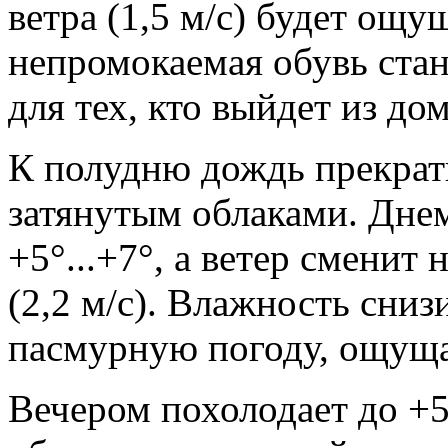
ветра (1,5 м/с) будет ощущ
непромокаемая обувь ста
для тех, кто выйдет из до
К полудню дождь прекрати
затянутым облаками. Дне
+5°...+7°, а ветер сменит
(2,2 м/с). Влажность сниз
пасмурную погоду, ощущат
Вечером похолодает до +5°