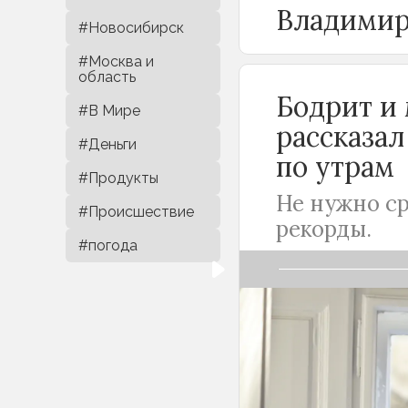
Владимир
#Новосибирск
#Москва и
область
Бодрит и 
#В Мире
рассказал
#Деньги
по утрам
#Продукты
Не нужно ср
#Происшествие
рекорды.
#погода
Не каждое упра
Врач-физиотера
почувствовать 