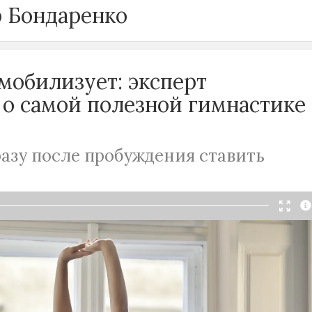
 Бондаренко
мобилизует: эксперт
 о самой полезной гимнастике
азу после пробуждения ставить
жнение подходит для утренней гимнастики.
певт рассказал, как начинать день, чтобы сразу
себя бодро и счастливо.