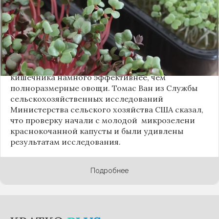
свойств микрозелени, то есть овощей на стадии
подрощенных ростков. Собирают такой урожай
обычно в течение первых двух недель после
начала роста. Оказывается, микрозелень
овощей несет большую пользу и помогает не
набирать лишние килограммы. Кроме того, она
формирует здоровую микрофлору желудка и
кишечника намного эффективнее, чем
полноразмерные овощи. Томас Ван из Службы
сельскохозяйственных исследований
Министерства сельского хозяйства США сказал,
что проверку начали с молодой микрозелени
краснокочанной капусты и были удивлены
результатам исследования.
Подробнее