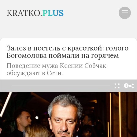
Залез в постель с красоткой: голого
Богомолова поймали на горячем
Поведение мужа Ксении Собчак
обсуждают в Сети.
Читать в Telegram
Константин Богомолов вот уже четыре года
состоит в браке с Ксенией Собчак. Роман пары
начинался с громкого скандала, поскольку
режиссер увел журналистку у Максима