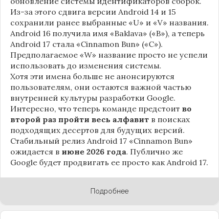
обновление системы идентификаторов сборок.
Из-за этого сдвига версии Android 14 и 15
сохранили ранее выбранные «U» и «V» названия.
Android 16 получила имя «Baklava» («B»), а теперь
Android 17 стала «Cinnamon Bun» («C»).
Предполагаемое «W» название просто не успели
использовать до изменения системы.
Хотя эти имена больше не анонсируются
пользователям, они остаются важной частью
внутренней культуры разработки Google.
Интересно, что теперь команде предстоит
во
второй раз пройти весь алфавит
в поисках
подходящих десертов для будущих версий.
Стабильный релиз Android 17 «Cinnamon Bun»
ожидается в
июне 2026 года
. Публично же
Google будет продвигать ее просто как Android 17.
Подробнее