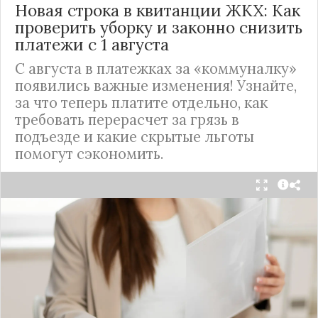
Новая строка в квитанции ЖКХ: Как
проверить уборку и законно снизить
платежи с 1 августа
С августа в платежках за «коммуналку»
появились важные изменения! Узнайте,
за что теперь платите отдельно, как
требовать перерасчет за грязь в
подъезде и какие скрытые льготы
помогут сэкономить.
С 1 августа в квитанциях за жилищно-
коммунальные услуги введено важное
новшество. Как поясняет автор канала "ВЗО
ProДеньги", теперь уборка мест общего
пользования (МОП) выделена в отдельную
строку. Это дает жильцам четкое понимание, за
что именно они платят.
Новые нормы строго регламентируют частоту