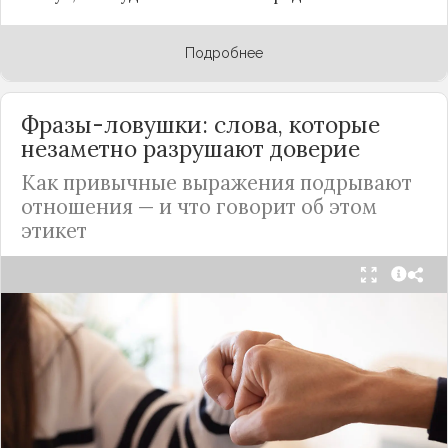
Подробнее
Фразы-ловушки: слова, которые
незаметно разрушают доверие
Как привычные выражения подрывают
отношения — и что говорит об этом
этикет
Мы часто думаем, что доверие рушится из-за
серьёзных предательств. Но на самом деле оно
трещит по швам гораздо раньше — в момент,
когда в разговоре звучит невинная на первый
взгляд фраза. Подробнее об этом рассказывает
канал
«Этикет и психология общения» на Дзене
.