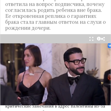
ответила на вопрос подписчика, почему
согласилась родить ребенка вне брака.
Ее откровенная реплика о гарантиях
брака стала главным ответом на слухи о
рождении дочери.
Валентина Иванова, избранница рэпера Тимати,
публично ответила на бестактный вопрос о
своем решении родить ребенка вне
официального брака. Ее резкая реакция стала
первым косвенным подтверждением слухов о
рождении дочери, ранее распространяемых
изданием «СтарХит».
Хотя сама звездная пара официально не
объявляла о пополнении, поклонники уже
засыпали их поздравлениями. Однако
некоторые комментаторы позволили себе
критические замечания в адрес Валентины из-за