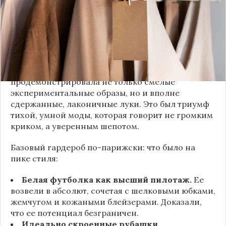
сезона был обращен к реальной жизни. Показы
доказали: истинная роскошь и мастерство стиля
заключаются не в эпатаже, а в виртуозном
владении базовыми вещами.
Как тонко подметила автор канала «Деловая
косметичка», завершившаяся неделя моды
продемонстрировала не только смелые
экспериментальные образы, но и вполне
сдержанные, лаконичные луки. Это был триумф
тихой, умной моды, которая говорит не громким
криком, а уверенным шепотом.
Базовый гардероб по-парижски: что было на
пике стиля:
Белая футболка как высший пилотаж.
Ее
возвели в абсолют, сочетая с шелковыми юбками,
жемчугом и кожаными блейзерами. Доказали,
что ее потенциал безграничен.
Идеально скроенные рубашки.