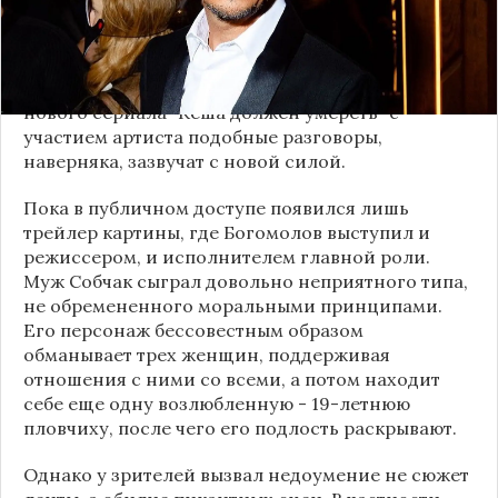
Виторгана, однако с тех пор никаких перипетий
семейной жизни супругов не случалось.
Впрочем, публика все равно иногда подозревает
пару в скором разводе, а после выхода на экраны
нового сериала "Кеша должен умереть" с
участием артиста подобные разговоры,
наверняка, зазвучат с новой силой.
Пока в публичном доступе появился лишь
трейлер картины, где Богомолов выступил и
режиссером, и исполнителем главной роли.
Муж Собчак сыграл довольно неприятного типа,
не обремененного моральными принципами.
Его персонаж бессовестным образом
обманывает трех женщин, поддерживая
отношения с ними со всеми, а потом находит
себе еще одну возлюбленную - 19-летнюю
пловчиху, после чего его подлость раскрывают.
Однако у зрителей вызвал недоумение не сюжет