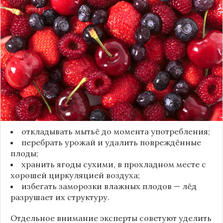
Мытьё ягод сразу после сбора может обернуться
полной потерей урожая. Как отмечает канал
«Сделай сам», на поверхности плодов есть
естественный восковой налёт, который играет
роль природного барьера. Он защищает ягоды
от пересыхания, бактерий и плесени. При
смывании этого слоя плоды быстро начинают
темнеть, покрываться налётом и терять вкус.
Чтобы ягоды сохранили свежесть, специалисты
рекомендуют:
откладывать мытьё до момента употребления;
перебрать урожай и удалить повреждённые
плоды;
хранить ягоды сухими, в прохладном месте с
хорошей циркуляцией воздуха;
избегать заморозки влажных плодов — лёд
разрушает их структуру.
Отдельное внимание эксперты советуют уделить