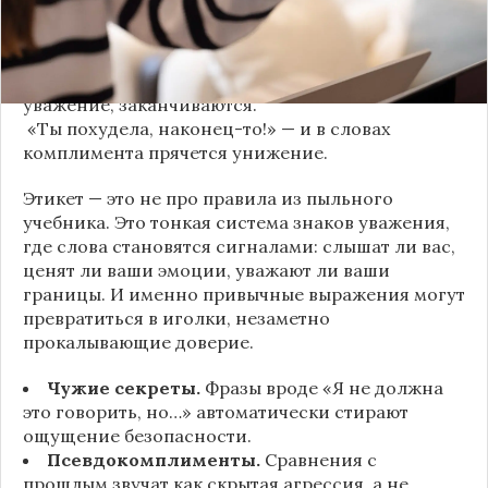
«Да я никому не расскажу, правда». И через пару
дней вашу историю пересказывает другой
человек.
«Хватит ныть» — и разговор, а вместе с ним
уважение, заканчиваются.
«Ты похудела, наконец-то!» — и в словах
комплимента прячется унижение.
Этикет — это не про правила из пыльного
учебника. Это тонкая система знаков уважения,
где слова становятся сигналами: слышат ли вас,
ценят ли ваши эмоции, уважают ли ваши
границы. И именно привычные выражения могут
превратиться в иголки, незаметно
прокалывающие доверие.
Чужие секреты.
Фразы вроде «Я не должна
это говорить, но…» автоматически стирают
ощущение безопасности.
Псевдокомплименты.
Сравнения с
прошлым звучат как скрытая агрессия, а не