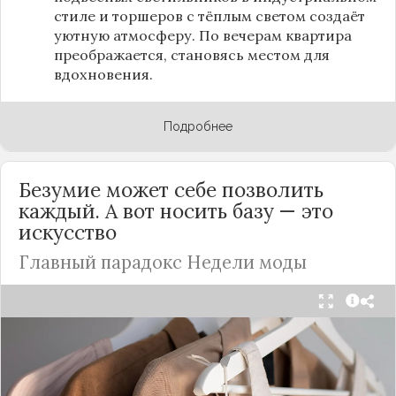
стиле и торшеров с тёплым светом создаёт
уютную атмосферу. По вечерам квартира
преображается, становясь местом для
вдохновения.
Подробнее
Безумие может себе позволить
каждый. А вот носить базу — это
искусство
Главный парадокс Недели моды
Принято считать, что Неделя моды в Париже —
это исключительно про безумные тренды, на
которые обычный человек посмотрит с
недоумением. Но самый интересный тренд этого