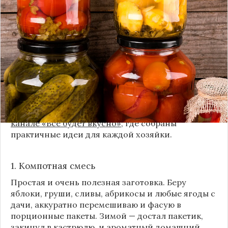
Каждый год, когда приходит пора богатого
урожая, я стараюсь сохранить максимум летних
витаминов. Закатки в банки — это, безусловно,
классика, которая никуда не уходит из нашей
жизни. Но современный подход к хранению
продуктов показывает, что есть и более простые,
быстрые и удобные способы.
Сегодня я делюсь своими любимыми рецептами
без банок и долгих стерилизаций. Подробнее и с
пошаговыми инструкциями их можно найти на
канале «Все будет вкусно»
, где собраны
практичные идеи для каждой хозяйки.
1. Компотная смесь
Простая и очень полезная заготовка. Беру
яблоки, груши, сливы, абрикосы и любые ягоды с
дачи, аккуратно перемешиваю и фасую в
порционные пакеты. Зимой — достал пакетик,
закинул в кастрюлю, и ароматный домашний