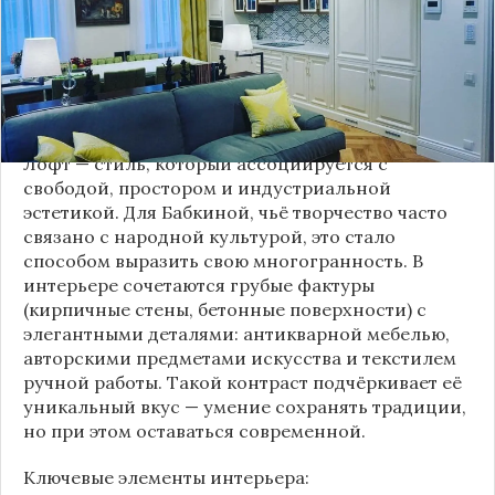
Это решение стало настоящим откровением,
демонстрирующим её умение сочетать классику
и актуальные тенденции. Подробности о
проекте раскрывает канал “DOMEO | РЕМОНТ
КВАРТИР | НЕДВИЖИМОСТЬ” 2.
Лофт — стиль, который ассоциируется с
свободой, простором и индустриальной
эстетикой. Для Бабкиной, чьё творчество часто
связано с народной культурой, это стало
способом выразить свою многогранность. В
интерьере сочетаются грубые фактуры
(кирпичные стены, бетонные поверхности) с
элегантными деталями: антикварной мебелью,
авторскими предметами искусства и текстилем
ручной работы. Такой контраст подчёркивает её
уникальный вкус — умение сохранять традиции,
но при этом оставаться современной.
Ключевые элементы интерьера: