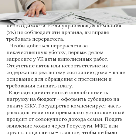
уборки: мытье полов и лестниц должно
проводиться несколько раз в неделю, удаление
пыли – еженедельно, а уборка снега – по мере
необходимости. Если управляющая компания
(УК) не соблюдает эти правила, вы вправе
требовать перерасчета.
Чтобы добиться перерасчета за
некачественную уборку, первым делом
запросите у УК акты выполненных работ.
Отсутствие актов или несоответствие их
содержания реальному состоянию дома – ваше
основание для обращения с претензией и
требования снизить плату.
Еще один действенный способ снизить
нагрузку на бюджет – оформить субсидию на
оплату ЖКУ. Государство компенсирует часть
расходов, если они превышают установленный
процент от совокупного дохода семьи. Подать
заявление можно через Госуслуги, МФЦ или
органы соцзащиты – главное, чтобы не было