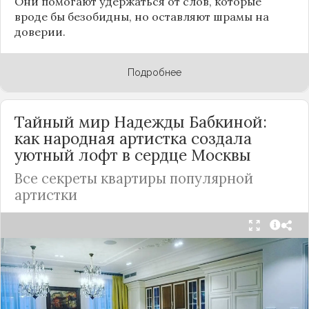
Они помогают удержаться от слов, которые
вроде бы безобидны, но оставляют шрамы на
доверии.
Подробнее
Тайный мир Надежды Бабкиной:
как народная артистка создала
уютный лофт в сердце
Москвы
Все секреты квартиры популярной
артистки
Народная артистка
России
Надежда Бабкина,
известная своей любовью к традиционному
стилю и народной эстетике, удивила
поклонников, выбрав для своей новой
московской квартиры современный стиль лофт.