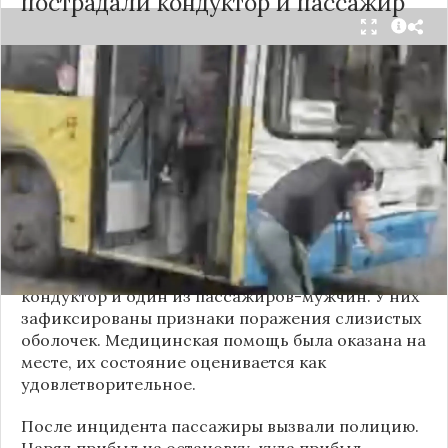
пострадали кондуктор и пассажир
Вечером 24 сентября в салоне автобуса маршрута
№18 в Новосибирске произошёл инцидент с
применением перцового баллончика. Как
сообщили очевидцы в
Telegram-канале
«Инцидент Новосибирск»
, неизвестный
мужчина с бородой сначала вступил в перепалку
с кондуктором, затем поссорился с другими
пассажирами. В ходе конфликта он достал
газовый баллончик и распылил его в салоне.
По предварительным данным, пострадали
кондуктор и один из пассажиров-мужчин. У них
зафиксированы признаки поражения слизистых
оболочек. Медицинская помощь была оказана на
месте, их состояние оценивается как
удовлетворительное.
После инцидента пассажиры вызвали полицию.
Наряд прибыл на остановку, куда прибыл