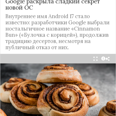
Google раскрыла сладкий секрет
новой ОС
Внутреннее имя Android 17 стало
известно: разработчики Google выбрали
ностальгичное название «Cinnamon
Bun» («Булочка с корицей»), продолжив
традицию десертов, несмотря на
публичный отказ от них.
Стало известно внутреннее кодовое имя
следующей крупной версии Android. Как
сообщают источники, Android 17, релиз которой
ожидается в 2026 году, разрабатывается под
названием
«Cinnamon Bun»
(«Булочка с
корицей»).
Это решение продолжает знаменитую традицию
Google называть версии Android в честь
сладостей и десертов (Cupcake, Donut, KitKat и