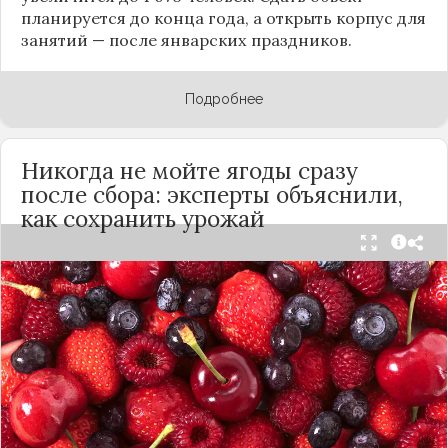
планируется до конца года, а открыть корпус для
занятий — после январских праздников.
Подробнее
Никогда не мойте ягоды сразу
после сбора: эксперты объяснили,
как сохранить урожай
Мытьё ягод сразу после сбора может обернуться
полной потерей урожая. Как отмечает канал
«Сделай сам», на поверхности плодов есть
естественный восковой налёт, который играет
роль природного барьера. Он защищает ягоды
от пересыхания, бактерий и плесени. При
смывании этого слоя плоды быстро начинают
темнеть, покрываться налётом и терять вкус.