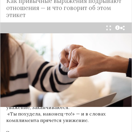
Как привычные выражения подрывают
отношения — и что говорит об этом
этикет
Мы часто думаем, что доверие рушится из-за
серьёзных предательств. Но на самом деле оно
трещит по швам гораздо раньше — в момент,
когда в разговоре звучит невинная на первый
взгляд фраза. Подробнее об этом рассказывает
канал
«Этикет и психология общения» на Дзене
.
«Да я никому не расскажу, правда». И через пару
дней вашу историю пересказывает другой
человек.
«Хватит ныть» — и разговор, а вместе с ним
уважение, заканчиваются.
«Ты похудела, наконец-то!» — и в словах
комплимента прячется унижение.