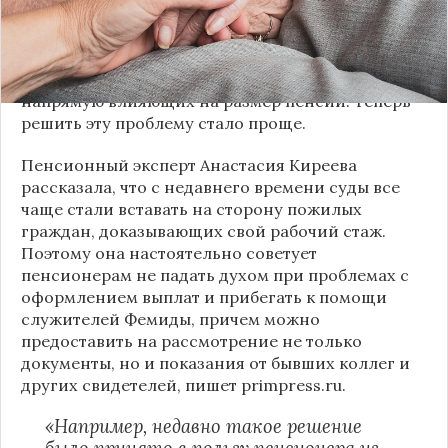
скрупулезно подтверждать свой трудовой стаж,
чтобы получить положенные выплаты, а в
документах, особенно оформленных в 90-х
годах, зачастую много неточностей и ошибок,
напрямую влияющих на размер пенсии. Теперь
решить эту проблему стало проще.
Пенсионный эксперт Анастасия Киреева
рассказала, что с недавнего времени суды все
чаще стали вставать на сторону пожилых
граждан, доказывающих свой рабочий стаж.
Поэтому она настоятельно советует
пенсионерам не падать духом при проблемах с
оформлением выплат и прибегать к помощи
служителей Фемиды, причем можно
предоставить на рассмотрение не только
документы, но и показания от бывших коллег и
других свидетелей, пишет
primpress.ru
.
«Например, недавно такое решение