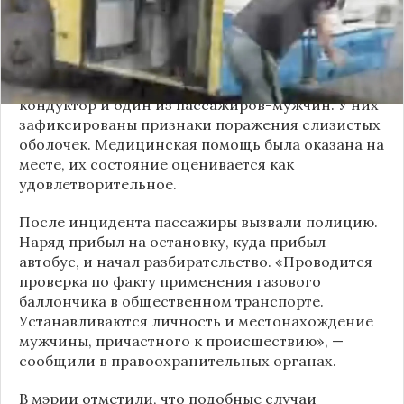
с кондуктором, затем поссорился с другими
пассажирами. В ходе конфликта он достал
газовый баллончик и распылил его в салоне.
По предварительным данным, пострадали
кондуктор и один из пассажиров-мужчин. У них
зафиксированы признаки поражения слизистых
оболочек. Медицинская помощь была оказана на
месте, их состояние оценивается как
удовлетворительное.
После инцидента пассажиры вызвали полицию.
Наряд прибыл на остановку, куда прибыл
автобус, и начал разбирательство. «Проводится
проверка по факту применения газового
баллончика в общественном транспорте.
Устанавливаются личность и местонахождение
мужчины, причастного к происшествию», —
сообщили в правоохранительных органах.
В мэрии отметили, что подобные случаи