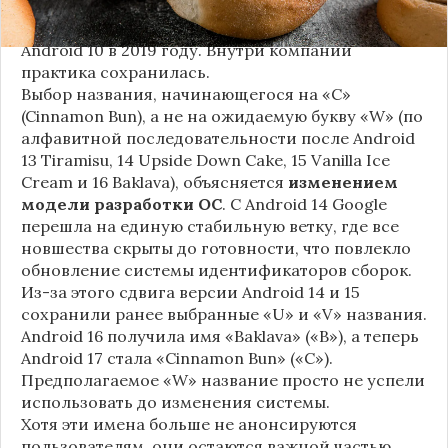
т.д.), хотя компания
прекратила публично
использовать эти имена
с момента выхода
Android 10 в 2019 году. Внутри компании
практика сохранилась.
Выбор названия, начинающегося на «C»
(Cinnamon Bun), а не на ожидаемую букву «W» (по
алфавитной последовательности после Android
13 Tiramisu, 14 Upside Down Cake, 15 Vanilla Ice
Cream и 16 Baklava), объясняется
изменением
модели разработки ОС
. С Android 14 Google
перешла на единую стабильную ветку, где все
новшества скрыты до готовности, что повлекло
обновление системы идентификаторов сборок.
Из-за этого сдвига версии Android 14 и 15
сохранили ранее выбранные «U» и «V» названия.
Android 16 получила имя «Baklava» («B»), а теперь
Android 17 стала «Cinnamon Bun» («C»).
Предполагаемое «W» название просто не успели
использовать до изменения системы.
Хотя эти имена больше не анонсируются
пользователям, они остаются важной частью