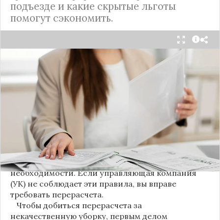
подъезде и какие скрытые льготы
помогут сэкономить.
С 1 августа в квитанциях за жилищно-
коммунальные услуги введено важное
новшество. Как поясняет автор канала "ВЗО
ProДеньги", теперь уборка мест общего
пользования (МОП) выделена в отдельную
строку. Это дает жильцам четкое понимание, за
что именно они платят.
Новые нормы строго регламентируют частоту
уборки: мытье полов и лестниц должно
проводиться несколько раз в неделю, удаление
пыли – еженедельно, а уборка снега – по мере
необходимости. Если управляющая компания
(УК) не соблюдает эти правила, вы вправе
требовать перерасчета.
Чтобы добиться перерасчета за
некачественную уборку, первым делом