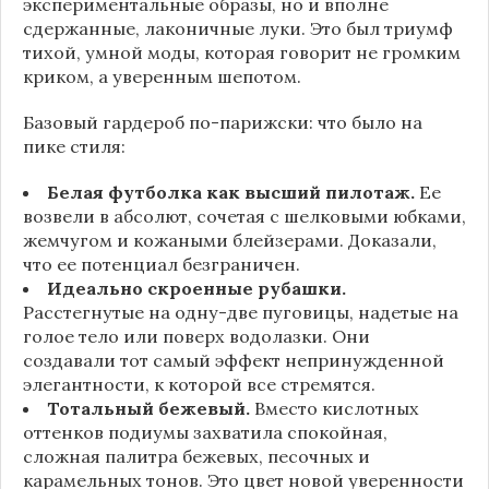
экспериментальные образы, но и вполне
сдержанные, лаконичные луки. Это был триумф
тихой, умной моды, которая говорит не громким
криком, а уверенным шепотом.
Базовый гардероб по-парижски: что было на
пике стиля:
Белая футболка как высший пилотаж.
Ее
возвели в абсолют, сочетая с шелковыми юбками,
жемчугом и кожаными блейзерами. Доказали,
что ее потенциал безграничен.
Идеально скроенные рубашки.
Расстегнутые на одну-две пуговицы, надетые на
голое тело или поверх водолазки. Они
создавали тот самый эффект непринужденной
элегантности, к которой все стремятся.
Тотальный бежевый.
Вместо кислотных
оттенков подиумы захватила спокойная,
сложная палитра бежевых, песочных и
карамельных тонов. Это цвет новой уверенности