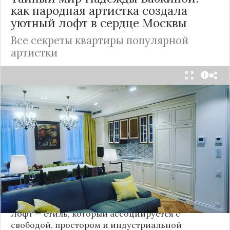
как народная артистка создала
уютный лофт в сердце
Москвы
Все секреты квартиры популярной
артистки
Народная артистка
России
Надежда Бабкина,
известная своей любовью к традиционному
стилю и народной эстетике, удивила
поклонников, выбрав для своей новой
московской квартиры современный стиль лофт.
Это решение стало настоящим откровением,
демонстрирующим её умение сочетать классику
и актуальные тенденции. Подробности о
проекте раскрывает канал “DOMEO | РЕМОНТ
КВАРТИР | НЕДВИЖИМОСТЬ” 2.
Лофт — стиль, который ассоциируется с
свободой, простором и индустриальной