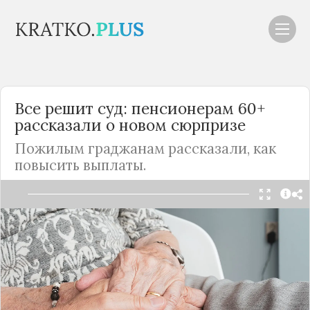
Все решит суд: пенсионерам 60+
рассказали о новом сюрпризе
Пожилым граджанам рассказали, как
повысить выплаты.
Читать в Telegram
Начисление пенсий в нашей стране по-
прежнему является для многих пожилых людей
сложной и порой весьма трудоемкой
процедурой, ведь многим из них приходится