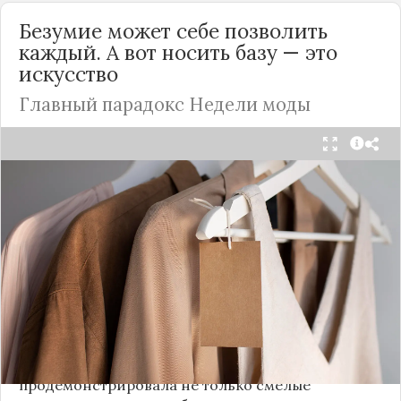
Безумие может себе позволить
каждый. А вот носить базу — это
искусство
Главный парадокс Недели моды
Принято считать, что Неделя моды в Париже —
это исключительно про безумные тренды, на
которые обычный человек посмотрит с
недоумением. Но самый интересный тренд этого
сезона был обращен к реальной жизни. Показы
доказали: истинная роскошь и мастерство стиля
заключаются не в эпатаже, а в виртуозном
владении базовыми вещами.
Как тонко подметила автор канала «Деловая
косметичка», завершившаяся неделя моды
продемонстрировала не только смелые