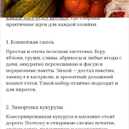
без банок и долгих стерилизаций. Подробнее и с
пошаговыми инструкциями их можно найти на
канале «Все будет вкусно»
, где собраны
практичные идеи для каждой хозяйки.
1. Компотная смесь
Простая и очень полезная заготовка. Беру
яблоки, груши, сливы, абрикосы и любые ягоды с
дачи, аккуратно перемешиваю и фасую в
порционные пакеты. Зимой — достал пакетик,
закинул в кастрюлю, и ароматный домашний
компот готов. Такой набор отлично подходит и
для пирогов.
2. Заморозка кукурузы
Консервированная кукуруза в магазине стоит
дорого. Поэтому я отвариваю свежие початки,
срезаю зерна, подсушиваю и замораживаю