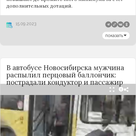
дополнительных дотаций.
15.09.2023
показать
В автобусе Новосибирска мужчина
распылил перцовый баллончик:
пострадали кондуктор и пассажир
Вечером 24 сентября в салоне автобуса маршрута
№18 в Новосибирске произошёл инцидент с
применением перцового баллончика. Как
сообщили очевидцы в
Telegram-канале
«Инцидент Новосибирск»
, неизвестный
мужчина с бородой сначала вступил в перепалку