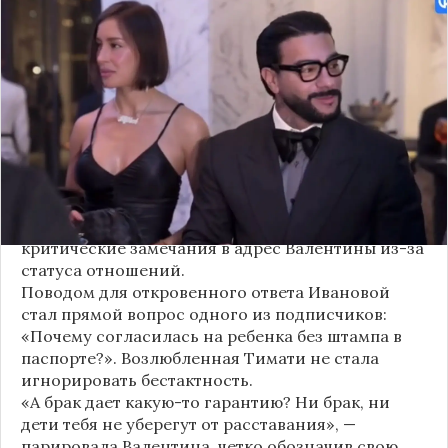
Валентина Иванова, избранница рэпера Тимати,
публично ответила на бестактный вопрос о
своем решении родить ребенка вне
официального брака. Ее резкая реакция стала
первым косвенным подтверждением слухов о
рождении дочери, ранее распространяемых
изданием «СтарХит».
Хотя сама звездная пара официально не
объявляла о пополнении, поклонники уже
засыпали их поздравлениями. Однако
некоторые комментаторы позволили себе
критические замечания в адрес Валентины из-за
статуса отношений.
Поводом для откровенного ответа Ивановой
стал прямой вопрос одного из подписчиков:
«Почему согласилась на ребенка без штампа в
паспорте?». Возлюбленная Тимати не стала
игнорировать бестактность.
«А брак дает какую-то гарантию? Ни брак, ни
дети тебя не уберегут от расставания», —
парировала Валентина, четко обозначив свою