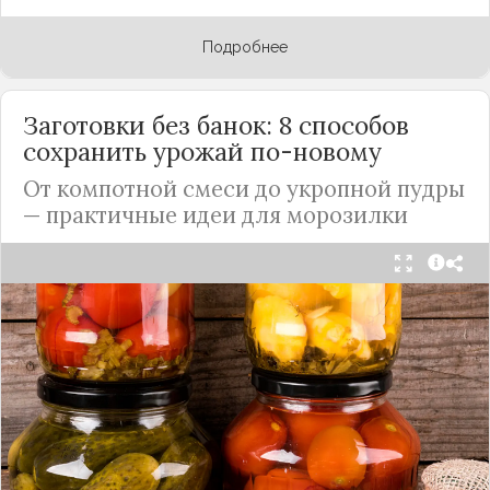
Подробнее
Заготовки без банок: 8 способов
сохранить урожай по-новому
От компотной смеси до укропной пудры
— практичные идеи для морозилки
Каждый год, когда приходит пора богатого
урожая, я стараюсь сохранить максимум летних
витаминов. Закатки в банки — это, безусловно,
классика, которая никуда не уходит из нашей
жизни. Но современный подход к хранению
продуктов показывает, что есть и более простые,
быстрые и удобные способы.
Сегодня я делюсь своими любимыми рецептами