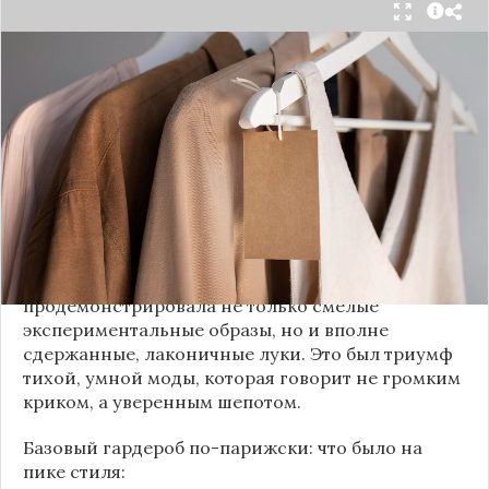
Принято считать, что Неделя моды в Париже —
это исключительно про безумные тренды, на
которые обычный человек посмотрит с
недоумением. Но самый интересный тренд этого
сезона был обращен к реальной жизни. Показы
доказали: истинная роскошь и мастерство стиля
заключаются не в эпатаже, а в виртуозном
владении базовыми вещами.
Как тонко подметила автор канала «Деловая
косметичка», завершившаяся неделя моды
продемонстрировала не только смелые
экспериментальные образы, но и вполне
сдержанные, лаконичные луки. Это был триумф
тихой, умной моды, которая говорит не громким
криком, а уверенным шепотом.
Базовый гардероб по-парижски: что было на
пике стиля: