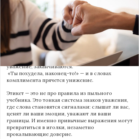
трещит по швам гораздо раньше — в момент,
когда в разговоре звучит невинная на первый
взгляд фраза. Подробнее об этом рассказывает
канал
«Этикет и психология общения» на Дзене
.
«Да я никому не расскажу, правда». И через пару
дней вашу историю пересказывает другой
человек.
«Хватит ныть» — и разговор, а вместе с ним
уважение, заканчиваются.
«Ты похудела, наконец-то!» — и в словах
комплимента прячется унижение.
Этикет — это не про правила из пыльного
учебника. Это тонкая система знаков уважения,
где слова становятся сигналами: слышат ли вас,
ценят ли ваши эмоции, уважают ли ваши
границы. И именно привычные выражения могут
превратиться в иголки, незаметно
прокалывающие доверие.