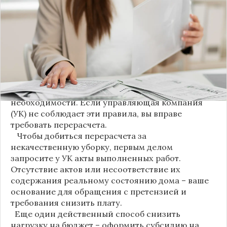
новшество. Как поясняет автор канала "ВЗО
ProДеньги", теперь уборка мест общего
пользования (МОП) выделена в отдельную
строку. Это дает жильцам четкое понимание, за
что именно они платят.
Новые нормы строго регламентируют частоту
уборки: мытье полов и лестниц должно
проводиться несколько раз в неделю, удаление
пыли – еженедельно, а уборка снега – по мере
необходимости. Если управляющая компания
(УК) не соблюдает эти правила, вы вправе
требовать перерасчета.
Чтобы добиться перерасчета за
некачественную уборку, первым делом
запросите у УК акты выполненных работ.
Отсутствие актов или несоответствие их
содержания реальному состоянию дома – ваше
основание для обращения с претензией и
требования снизить плату.
Еще один действенный способ снизить
нагрузку на бюджет – оформить субсидию на