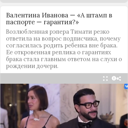
Валентина Иванова — «А штамп в
паспорте — гарантия?»
Возлюбленная рэпера Тимати резко
ответила на вопрос подписчика, почему
согласилась родить ребенка вне брака.
Ее откровенная реплика о гарантиях
брака стала главным ответом на слухи о
рождении дочери.
Валентина Иванова, избранница рэпера Тимати,
публично ответила на бестактный вопрос о
своем решении родить ребенка вне
официального брака. Ее резкая реакция стала
первым косвенным подтверждением слухов о
рождении дочери, ранее распространяемых
изданием «СтарХит».