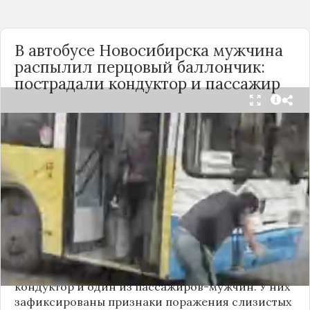
В автобусе Новосибирска мужчина
распылил перцовый баллончик:
пострадали кондуктор и пассажир
Вечером 24 сентября в салоне автобуса маршрута
№18 в Новосибирске произошёл инцидент с
применением перцового баллончика. Как
сообщили очевидцы в
Telegram-канале
«Инцидент Новосибирск»
, неизвестный
мужчина с бородой сначала вступил в перепалку
с кондуктором, затем поссорился с другими
пассажирами. В ходе конфликта он достал
газовый баллончик и распылил его в салоне.
По предварительным данным, пострадали
кондуктор и один из пассажиров-мужчин. У них
зафиксированы признаки поражения слизистых