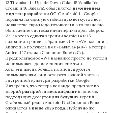
13 Tiramisu, 14 Upside Down Cake, 15 Vanilla Ice
Cream и 16 Baklava), объясняется
изменением
модели разработки ОС
. С Android 14 Google
перешла на единую стабильную ветку, где все
новшества скрыты до готовности, что повлекло
обновление системы идентификаторов сборок.
Из-за этого сдвига версии Android 14 и 15
сохранили ранее выбранные «U» и «V» названия.
Android 16 получила имя «Baklava» («B»), а теперь
Android 17 стала «Cinnamon Bun» («C»).
Предполагаемое «W» название просто не успели
использовать до изменения системы.
Хотя эти имена больше не анонсируются
пользователям, они остаются важной частью
внутренней культуры разработки Google.
Интересно, что теперь команде предстоит
во
второй раз пройти весь алфавит
в поисках
подходящих десертов для будущих версий.
Стабильный релиз Android 17 «Cinnamon Bun»
ожидается в
июне 2026 года
. Публично же