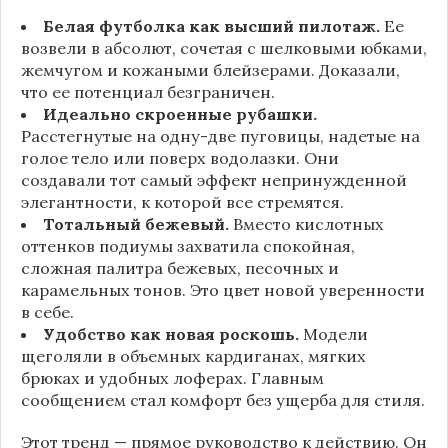
Белая футболка как высший пилотаж.
Ее
возвели в абсолют, сочетая с шелковыми юбками,
жемчугом и кожаными блейзерами. Доказали,
что ее потенциал безграничен.
Идеально скроенные рубашки.
Расстегнутые на одну-две пуговицы, надетые на
голое тело или поверх водолазки. Они
создавали тот самый эффект непринужденной
элегантности, к которой все стремятся.
Тотальный бежевый.
Вместо кислотных
оттенков подиумы захватила спокойная,
сложная палитра бежевых, песочных и
карамельных тонов. Это цвет новой уверенности
в себе.
Удобство как новая роскошь.
Модели
щеголяли в объемных кардиганах, мягких
брюках и удобных лоферах. Главным
сообщением стал комфорт без ущерба для стиля.
Этот тренд — прямое руководство к действию. Он