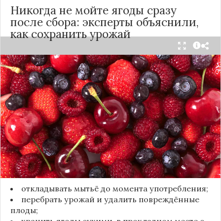
Никогда не мойте ягоды сразу
после сбора: эксперты объяснили,
как сохранить урожай
Мытьё ягод сразу после сбора может обернуться
полной потерей урожая. Как отмечает канал
«Сделай сам», на поверхности плодов есть
естественный восковой налёт, который играет
роль природного барьера. Он защищает ягоды
от пересыхания, бактерий и плесени. При
смывании этого слоя плоды быстро начинают
темнеть, покрываться налётом и терять вкус.
Чтобы ягоды сохранили свежесть, специалисты
рекомендуют:
откладывать мытьё до момента употребления;
перебрать урожай и удалить повреждённые
плоды;
хранить ягоды сухими, в прохладном месте с