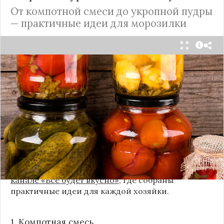
От компотной смеси до укропной пудры
— практичные идеи для морозилки
Каждый год, когда приходит пора богатого
урожая, я стараюсь сохранить максимум летних
витаминов. Закатки в банки — это, безусловно,
классика, которая никуда не уходит из нашей
жизни. Но современный подход к хранению
продуктов показывает, что есть и более простые,
быстрые и удобные способы.
Сегодня я делюсь своими любимыми рецептами
без банок и долгих стерилизаций. Подробнее и с
пошаговыми инструкциями их можно найти на
канале «Все будет вкусно»
, где собраны
практичные идеи для каждой хозяйки.
1. Компотная смесь