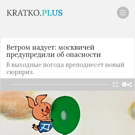
Ветром надует: москвичей
предупредили об опасности
В выходные погода преподнесет новый
сюрприз.
Читать в Telegram
Сильные порывы ветра ожидаются в столице с
пятницы, 22 сентября, по воскресенье, 24
сентября, предупредил глава прогностического
центра «Метео» Александр Шувалов. Об этом