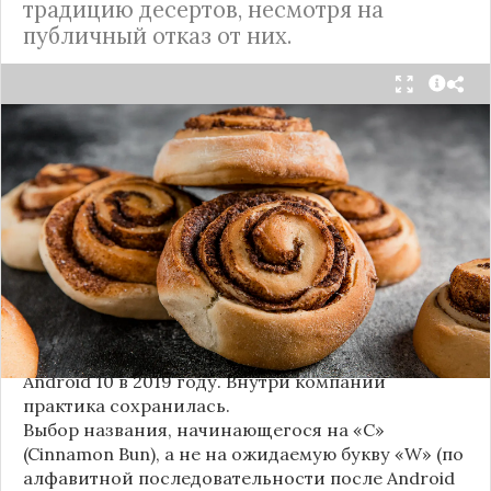
традицию десертов, несмотря на
публичный отказ от них.
Стало известно внутреннее кодовое имя
следующей крупной версии Android. Как
сообщают источники, Android 17, релиз которой
ожидается в 2026 году, разрабатывается под
названием
«Cinnamon Bun»
(«Булочка с
корицей»).
Это решение продолжает знаменитую традицию
Google называть версии Android в честь
сладостей и десертов (Cupcake, Donut, KitKat и
т.д.), хотя компания
прекратила публично
использовать эти имена
с момента выхода
Android 10 в 2019 году. Внутри компании
практика сохранилась.
Выбор названия, начинающегося на «C»
(Cinnamon Bun), а не на ожидаемую букву «W» (по
алфавитной последовательности после Android