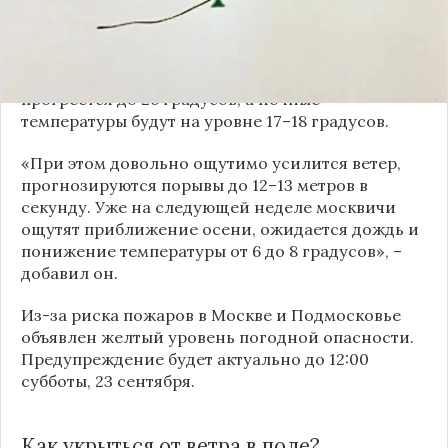
сообщает
News.ru
.
Как отметил синоптик, погода установится
солнечная. По его словам, воздух в
Москве
днем
прогреется до 26 градусов, а ночные
температуры будут на уровне 17–18 градусов.
«При этом довольно ощутимо усилится ветер,
прогнозируются порывы до 12–13 метров в
секунду. Уже на следующей неделе москвичи
ощутят приближение осени, ожидается дождь и
понижение температуры от 6 до 8 градусов», –
добавил он.
Из-за риска пожаров в
Москве
и Подмосковье
объявлен желтый уровень погодной опасности.
Предупреждение будет актуально до 12:00
субботы, 23 сентября.
Как укрыться от ветра в поле?