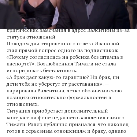
Хотя сама звездная пара официально не
объявляла о пополнении, поклонники уже
засыпали их поздравлениями. Однако
некоторые комментаторы позволили себе
критические замечания в адрес Валентины из-за
статуса отношений.
Поводом для откровенного ответа Ивановой
стал прямой вопрос одного из подписчиков:
«Почему согласилась на ребенка без штампа в
паспорте?». Возлюбленная Тимати не стала
игнорировать бестактность.
«А брак дает какую-то гарантию? Ни брак, ни
дети тебя не уберегут от расставания», —
парировала Валентина, четко обозначив свою
позицию относительно формальностей в
отношениях.
Ситуация приобретает дополнительный
контраст на фоне недавнего заявления самого
Тимати. Рэпер публично признался, что наконец
готов к серьезным отношениям и браку, однако