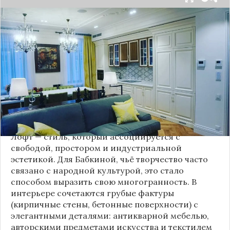
Народная артистка
России
Надежда Бабкина,
известная своей любовью к традиционному
стилю и народной эстетике, удивила
поклонников, выбрав для своей новой
московской квартиры современный стиль лофт.
Это решение стало настоящим откровением,
демонстрирующим её умение сочетать классику
и актуальные тенденции. Подробности о
проекте раскрывает канал “DOMEO | РЕМОНТ
КВАРТИР | НЕДВИЖИМОСТЬ” 2.
Лофт — стиль, который ассоциируется с
свободой, простором и индустриальной
эстетикой. Для Бабкиной, чьё творчество часто
связано с народной культурой, это стало
способом выразить свою многогранность. В
интерьере сочетаются грубые фактуры
(кирпичные стены, бетонные поверхности) с
элегантными деталями: антикварной мебелью,
авторскими предметами искусства и текстилем