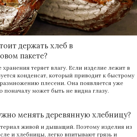
жжевельника, березы или лиственницы. Их
дает еще и бактерицидными свойствами,
пишет
тоит держать хлеб в
овом пакете?
 хранения теряет влагу. Если изделие лежит в
азуется конденсат, который приводит к быстрому
размножению плесени. Она появляется уже
но поначалу может быть не видна глазу.
нужно менять деревянную хлебницу?
териал живой и дышащий. Поэтому изделия из
исле и хлебницы, легко впитывают грязь и