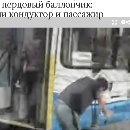
 перцовый баллончик:
ли кондуктор и пассажир
тября в салоне автобуса маршрута №18 в
произошёл инцидент с применением перцового
ак сообщили очевидцы в
Telegram-канале
осибирск»
, неизвестный мужчина с бородой
л в перепалку с кондуктором, затем поссорился
ажирами. В ходе конфликта он достал газовый
спылил его в салоне.
ьным данным, пострадали кондуктор и один из
жчин. У них зафиксированы признаки
зистых оболочек. Медицинская помощь была
е, их состояние оценивается как
ьное.