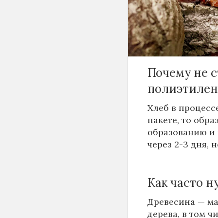
хлебницы из мо
древесина обла
Gazeta.ru.
Почему не с
полиэтилен
Хлеб в процессе
пакете, то обр
образованию и 
через 2-3 дня, 
Как часто 
Древесина — ма
дерева, в том ч