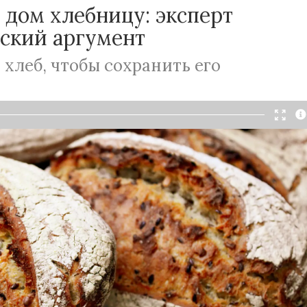
 дом хлебницу: эксперт
еский аргумент
 хлеб, чтобы сохранить его
Читать в Telegram
мя у каждого в доме была хлебница, в которой
ны, буханки и караваи. Эксперт Валерий
казал, почему это была супервещь, и почему ее
одавателя Университета РОСБИОТЕХ, хлеб
ранится в деревянной хлебнице. Материл дышит
льный микроклимат. Лучше всего показали себя