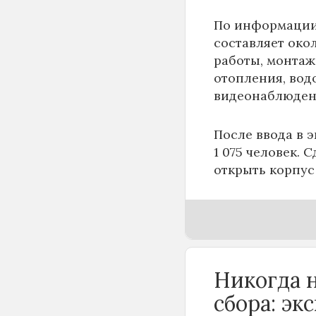
По информаци
составляет око
работы, монтаж
отопления, вод
видеонаблюден
После ввода в 
1 075 человек. 
открыть корпус
Никогда н
сбора: эк