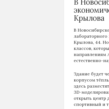
В Новоси
экономич
Крылова
В Новосибирске
лабораторного 
Крылова, 44. Н
классов, котор
направлениям 
естественно-на
Здание будет ч
корпусом тёплы
здесь разместя
3D-моделирован
открыть центр д
спортивный и 