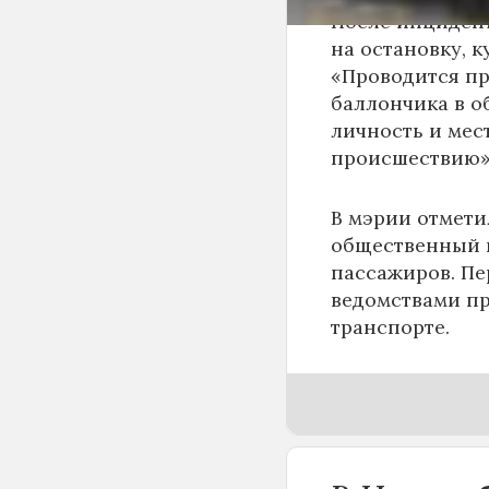
После инциден
на остановку, к
«Проводится пр
баллончика в о
личность и мес
происшествию»,
В мэрии отмети
общественный п
пассажиров. Пе
ведомствами пр
транспорте.