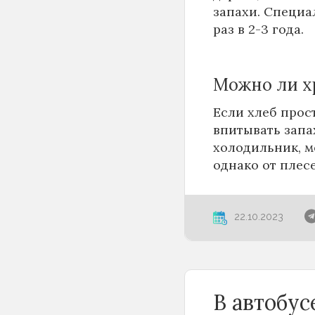
запахи. Специа
раз в 2-3 года.
Можно ли х
Если хлеб прос
впитывать запах
холодильник, м
однако от плес
22.10.2023
В автобу