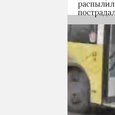
распылил
пострада
Вечером 24 сен
Новосибирске 
баллончика. К
«Инцидент Нов
сначала вступи
с другими пасс
баллончик и ра
По предварител
пассажиров-му
поражения сли
оказана на мест
удовлетворител