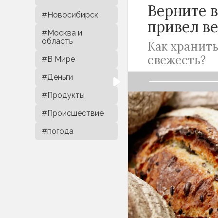
Верните в
#Новосибирск
привел в
#Москва и
область
Как хранить
свежесть?
#В Мире
#Деньги
#Продукты
#Происшествие
В советское вре
#погода
хранились бато
Бурматнов расс
стоит вернуть.
По словам преп
дольше всего х
и создает идеа