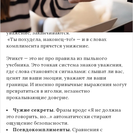
«Да я никому не расскажу, правда». И через пару
дней вашу историю пересказывает другой
человек.
«Хватит ныть» — и разговор, а вместе с ним
уважение, заканчиваются.
«Ты похудела, наконец-то!» — и в словах
комплимента прячется унижение.
Этикет — это не про правила из пыльного
учебника. Это тонкая система знаков уважения,
где слова становятся сигналами: слышат ли вас,
ценят ли ваши эмоции, уважают ли ваши
границы. И именно привычные выражения могут
превратиться в иголки, незаметно
прокалывающие доверие.
Чужие секреты.
Фразы вроде «Я не должна
это говорить, но…» автоматически стирают
ощущение безопасности.
Псевдокомплименты.
Сравнения с