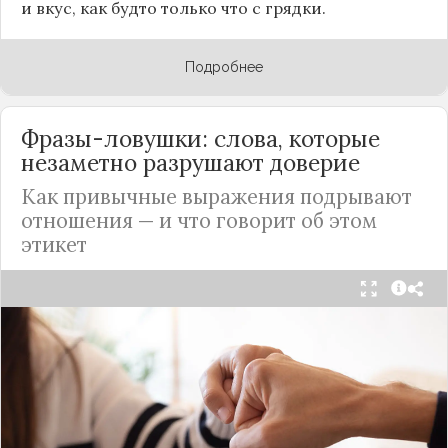
и вкус, как будто только что с грядки.
Подробнее
Фразы-ловушки: слова, которые
незаметно разрушают доверие
Как привычные выражения подрывают
отношения — и что говорит об этом
этикет
Мы часто думаем, что доверие рушится из-за
серьёзных предательств. Но на самом деле оно
трещит по швам гораздо раньше — в момент,
когда в разговоре звучит невинная на первый
взгляд фраза. Подробнее об этом рассказывает
канал
«Этикет и психология общения» на Дзене
.