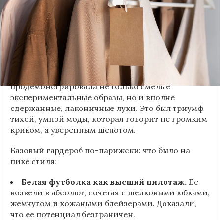
недоумением. Но самый интересный тренд этого
сезона был обращен к реальной жизни. Показы
доказали: истинная роскошь и мастерство стиля
заключаются не в эпатаже, а в виртуозном
владении базовыми вещами.
Как тонко подметила автор канала «Деловая
косметичка», завершившаяся неделя моды
продемонстрировала не только смелые
экспериментальные образы, но и вполне
сдержанные, лаконичные луки. Это был триумф
тихой, умной моды, которая говорит не громким
криком, а уверенным шепотом.
Базовый гардероб по-парижски: что было на
пике стиля:
Белая футболка как высший пилотаж.
Ее
возвели в абсолют, сочетая с шелковыми юбками,
жемчугом и кожаными блейзерами. Доказали,
что ее потенциал безграничен.