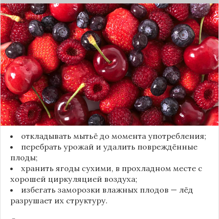
Мытьё ягод сразу после сбора может обернуться
полной потерей урожая. Как отмечает канал
«Сделай сам», на поверхности плодов есть
естественный восковой налёт, который играет
роль природного барьера. Он защищает ягоды
от пересыхания, бактерий и плесени. При
смывании этого слоя плоды быстро начинают
темнеть, покрываться налётом и терять вкус.
Чтобы ягоды сохранили свежесть, специалисты
рекомендуют:
откладывать мытьё до момента употребления;
перебрать урожай и удалить повреждённые
плоды;
хранить ягоды сухими, в прохладном месте с
хорошей циркуляцией воздуха;
избегать заморозки влажных плодов — лёд
разрушает их структуру.