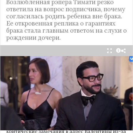
Возлюбленная рэпера Тимати резко
ответила на вопрос подписчика, почему
согласилась родить ребенка вне брака.
Ее откровенная реплика о гарантиях
брака стала главным ответом на слухи о
рождении дочери.
Валентина Иванова, избранница рэпера Тимати,
публично ответила на бестактный вопрос о
своем решении родить ребенка вне
официального брака. Ее резкая реакция стала
первым косвенным подтверждением слухов о
рождении дочери, ранее распространяемых
изданием «СтарХит».
Хотя сама звездная пара официально не
объявляла о пополнении, поклонники уже
засыпали их поздравлениями. Однако
некоторые комментаторы позволили себе
критические замечания в адрес Валентины из-за