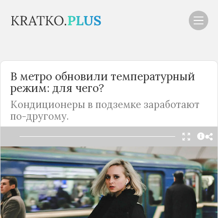
В
метро
обновили температурный
режим: для чего?
Кондиционеры в подземке заработают
по-другому.
Читать в Telegram
На зимний режим работы перевели
кондиционеры в вагонах
метро
. Они есть более
чем в 60 процентах составов. Столичный
транспорт уже готов к наступлению заморозков,