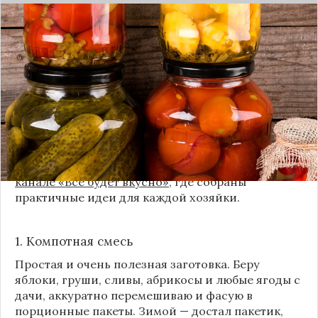
Каждый год, когда приходит пора богатого
урожая, я стараюсь сохранить максимум летних
витаминов. Закатки в банки — это, безусловно,
классика, которая никуда не уходит из нашей
жизни. Но современный подход к хранению
продуктов показывает, что есть и более простые,
быстрые и удобные способы.
Сегодня я делюсь своими любимыми рецептами
без банок и долгих стерилизаций. Подробнее и с
пошаговыми инструкциями их можно найти на
канале «Все будет вкусно»
, где собраны
практичные идеи для каждой хозяйки.
1. Компотная смесь
Простая и очень полезная заготовка. Беру
яблоки, груши, сливы, абрикосы и любые ягоды с
дачи, аккуратно перемешиваю и фасую в
порционные пакеты. Зимой — достал пакетик,