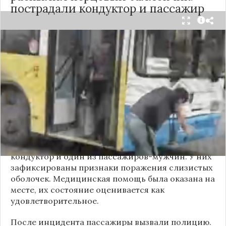
пострадали кондуктор и пассажир
Вечером 24 сентября в салоне автобуса маршрута
№18 в Новосибирске произошёл инцидент с
применением перцового баллончика. Как
сообщили очевидцы в
Telegram-канале
«Инцидент Новосибирск»
, неизвестный
мужчина с бородой сначала вступил в перепалку
с кондуктором, затем поссорился с другими
пассажирами. В ходе конфликта он достал
газовый баллончик и распылил его в салоне.
По предварительным данным, пострадали
кондуктор и один из пассажиров-мужчин. У них
зафиксированы признаки поражения слизистых
оболочек. Медицинская помощь была оказана на
месте, их состояние оценивается как
удовлетворительное.
После инцидента пассажиры вызвали полицию.