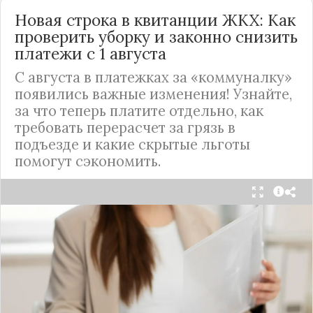
Новая строка в квитанции ЖКХ: Как
проверить уборку и законно снизить
платежи с 1 августа
С августа в платежках за «коммуналку»
появились важные изменения! Узнайте,
за что теперь платите отдельно, как
требовать перерасчет за грязь в
подъезде и какие скрытые льготы
помогут сэкономить.
С 1 августа в квитанциях за жилищно-
коммунальные услуги введено важное
новшество. Как поясняет автор канала "ВЗО
ProДеньги", теперь уборка мест общего
пользования (МОП) выделена в отдельную
строку. Это дает жильцам четкое понимание, за
что именно они платят.