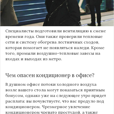
уточнил заместитель Мэра
Москвы
по вопросам
транспорта
Максим Ликсутов
. Температура будет
комфортна для пассажиров даже при
наступлении холодов.
Специалисты подготовили вентиляцию к смене
времени года. Они также проверили тепловые
сети и систему обогрева лестничных сходов,
которая помогает не появляться наледи. Кроме
того, промыли воздушно-тепловые завесы на
входах и выходах из
метро
.
Чем опасен кондиционер в офисе?
В душном офисе потоки холодного воздуха
возле вашего стола могут показаться приятным
бонусом, однако уже на следующее утро придет
расплата: вы почувствуете, что вас продуло под
кондиционером. Чрезмерное увлечение
кондиционером чревато простудой, а также