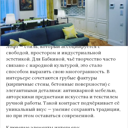
московской квартиры современный стиль лофт.
Это решение стало настоящим откровением,
демонстрирующим её умение сочетать классику
и актуальные тенденции. Подробности о
проекте раскрывает канал “DOMEO | РЕМОНТ
КВАРТИР | НЕДВИЖИМОСТЬ” 2.
Лофт — стиль, который ассоциируется с
свободой, простором и индустриальной
эстетикой. Для Бабкиной, чьё творчество часто
связано с народной культурой, это стало
способом выразить свою многогранность. В
интерьере сочетаются грубые фактуры
(кирпичные стены, бетонные поверхности) с
элегантными деталями: антикварной мебелью,
авторскими предметами искусства и текстилем
ручной работы. Такой контраст подчёркивает её
уникальный вкус — умение сохранять традиции,
но при этом оставаться современной.
Ключевые элементы интерьера: