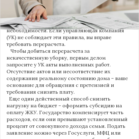
Новые нормы строго регламентируют частоту
уборки: мытье полов и лестниц должно
проводиться несколько раз в неделю, удаление
пыли – еженедельно, а уборка снега – по мере
необходимости. Если управляющая компания
(УК) не соблюдает эти правила, вы вправе
требовать перерасчета.
Чтобы добиться перерасчета за
некачественную уборку, первым делом
запросите у УК акты выполненных работ.
Отсутствие актов или несоответствие их
содержания реальному состоянию дома – ваше
основание для обращения с претензией и
требования снизить плату.
Еще один действенный способ снизить
нагрузку на бюджет – оформить субсидию на
оплату ЖКУ. Государство компенсирует часть
расходов, если они превышают установленный
процент от совокупного дохода семьи. Подать
заявление можно через Госуслуги, МФЦ или