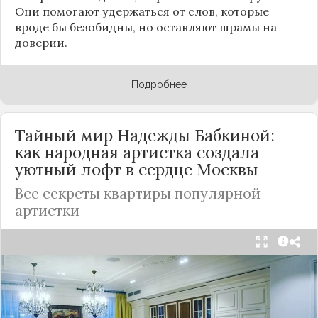
Они помогают удержаться от слов, которые
вроде бы безобидны, но оставляют шрамы на
доверии.
Подробнее
Тайный мир Надежды Бабкиной:
как народная артистка создала
уютный лофт в сердце
Москвы
Все секреты квартиры популярной
артистки
Народная артистка
России
Надежда Бабкина,
известная своей любовью к традиционному
стилю и народной эстетике, удивила
поклонников, выбрав для своей новой