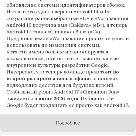
обновление системы идентификаторов сборок.
Из-за этого сдвига версии Android 14 и 15
сохранили ранее выбранные «U» и «V» названия.
Android 16 получила имя «Baklava» («B»), а теперь
Android 17 стала «Cinnamon Bun» («C»).
Предполагаемое «W» название просто не успели
использовать до изменения системы.
Хотя эти имена больше не анонсируются
пользователям, они остаются важной частью
внутренней культуры разработки Google.
Интересно, что теперь команде предстоит
во
второй раз пройти весь алфавит
в поисках
подходящих десертов для будущих версий.
Стабильный релиз Android 17 «Cinnamon Bun»
ожидается в
июне 2026 года
. Публично же
Google будет продвигать ее просто как Android 17.
Подробнее