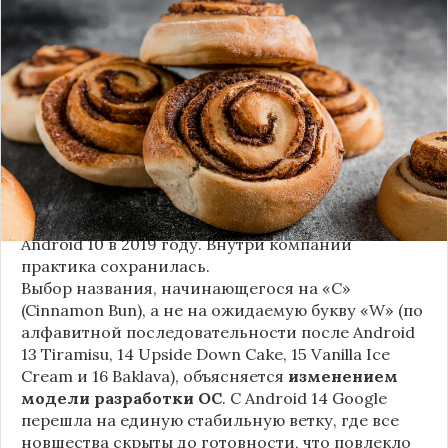
Стало известно внутреннее кодовое имя
следующей крупной версии Android. Как
сообщают источники, Android 17, релиз которой
ожидается в 2026 году, разрабатывается под
названием
«Cinnamon Bun»
(«Булочка с
корицей»).
Это решение продолжает знаменитую традицию
Google называть версии Android в честь
сладостей и десертов (Cupcake, Donut, KitKat и
т.д.), хотя компания
прекратила публично
использовать эти имена
с момента выхода
Android 10 в 2019 году. Внутри компании
практика сохранилась.
Выбор названия, начинающегося на «C»
(Cinnamon Bun), а не на ожидаемую букву «W» (по
алфавитной последовательности после Android
13 Tiramisu, 14 Upside Down Cake, 15 Vanilla Ice
Cream и 16 Baklava), объясняется
изменением
модели разработки ОС
. С Android 14 Google
перешла на единую стабильную ветку, где все
новшества скрыты до готовности, что повлекло