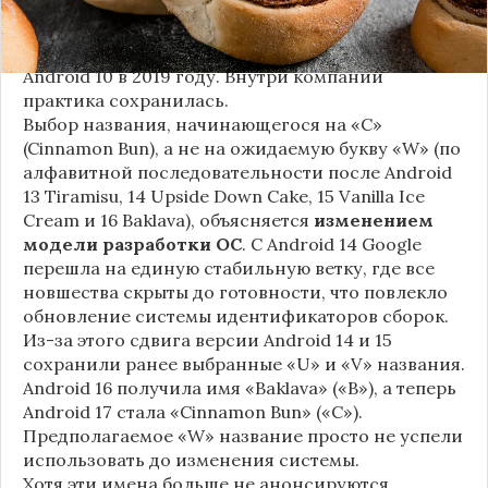
сладостей и десертов (Cupcake, Donut, KitKat и
т.д.), хотя компания
прекратила публично
использовать эти имена
с момента выхода
Android 10 в 2019 году. Внутри компании
практика сохранилась.
Выбор названия, начинающегося на «C»
(Cinnamon Bun), а не на ожидаемую букву «W» (по
алфавитной последовательности после Android
13 Tiramisu, 14 Upside Down Cake, 15 Vanilla Ice
Cream и 16 Baklava), объясняется
изменением
модели разработки ОС
. С Android 14 Google
перешла на единую стабильную ветку, где все
новшества скрыты до готовности, что повлекло
обновление системы идентификаторов сборок.
Из-за этого сдвига версии Android 14 и 15
сохранили ранее выбранные «U» и «V» названия.
Android 16 получила имя «Baklava» («B»), а теперь
Android 17 стала «Cinnamon Bun» («C»).
Предполагаемое «W» название просто не успели
использовать до изменения системы.
Хотя эти имена больше не анонсируются