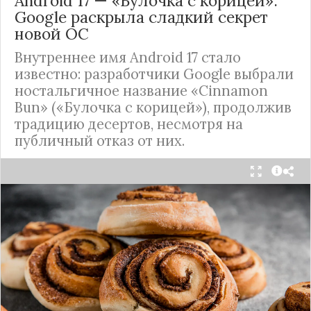
Android 17 — «Булочка с корицей»:
Google раскрыла сладкий секрет
новой ОС
Внутреннее имя Android 17 стало
известно: разработчики Google выбрали
ностальгичное название «Cinnamon
Bun» («Булочка с корицей»), продолжив
традицию десертов, несмотря на
публичный отказ от них.
Стало известно внутреннее кодовое имя
следующей крупной версии Android. Как
сообщают источники, Android 17, релиз которой
ожидается в 2026 году, разрабатывается под
названием
«Cinnamon Bun»
(«Булочка с
корицей»).
Это решение продолжает знаменитую традицию
Google называть версии Android в честь