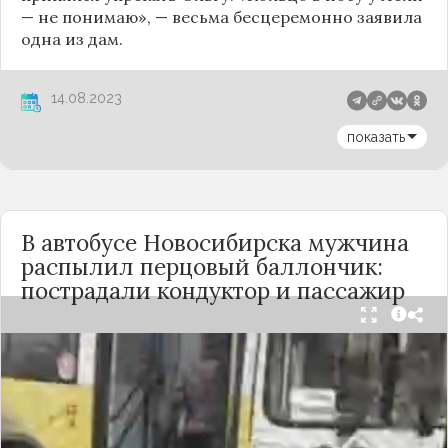
— не понимаю
», — весьма бесцеремонно заявила
одна из дам.
14.08.2023
показать
В автобусе Новосибирска мужчина
распылил перцовый баллончик:
пострадали кондуктор и пассажир
Вечером 24 сентября в салоне автобуса маршрута
№18 в Новосибирске произошёл инцидент с
применением перцового баллончика. Как
сообщили очевидцы в
Telegram-канале
«Инцидент Новосибирск»
, неизвестный