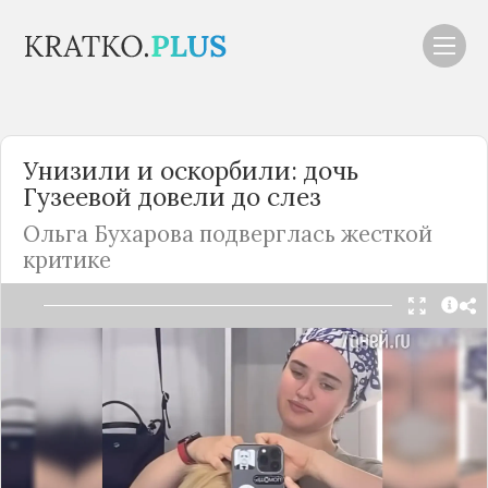
Унизили и оскорбили: дочь
Гузеевой довели до слез
Ольга Бухарова подверглась жесткой
критике
Читать в Telegram
Ольга Бухарова с недавних пор работает
гримершей и делится в в своем блоге фото и
видео рабочего процесса. Дочь Ларисы Гузеевой
уже показывала, что ее клиентами стали актер