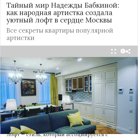
Тайный мир Надежды Бабкиной:
как народная артистка создала
уютный лофт в сердце
Москвы
Все секреты квартиры популярной
артистки
Народная артистка
России
Надежда Бабкина,
известная своей любовью к традиционному
стилю и народной эстетике, удивила
поклонников, выбрав для своей новой
московской квартиры современный стиль лофт.
Это решение стало настоящим откровением,
демонстрирующим её умение сочетать классику
и актуальные тенденции. Подробности о
проекте раскрывает канал “DOMEO | РЕМОНТ
КВАРТИР | НЕДВИЖИМОСТЬ” 2.
Лофт — стиль, который ассоциируется с