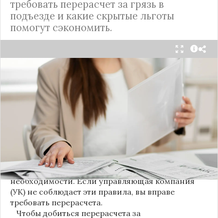
требовать перерасчет за грязь в
подъезде и какие скрытые льготы
помогут сэкономить.
С 1 августа в квитанциях за жилищно-
коммунальные услуги введено важное
новшество. Как поясняет автор канала "ВЗО
ProДеньги", теперь уборка мест общего
пользования (МОП) выделена в отдельную
строку. Это дает жильцам четкое понимание, за
что именно они платят.
Новые нормы строго регламентируют частоту
уборки: мытье полов и лестниц должно
проводиться несколько раз в неделю, удаление
пыли – еженедельно, а уборка снега – по мере
необходимости. Если управляющая компания
(УК) не соблюдает эти правила, вы вправе
требовать перерасчета.
Чтобы добиться перерасчета за