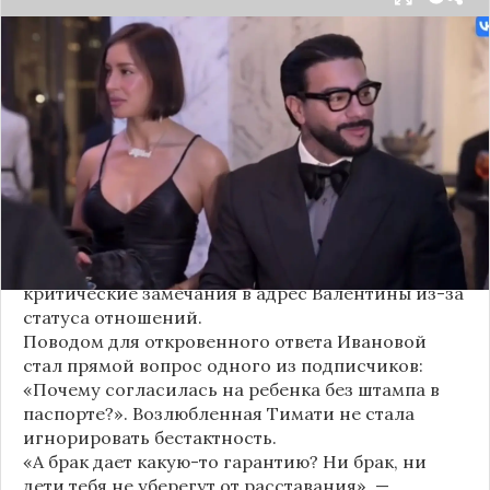
Валентина Иванова, избранница рэпера Тимати,
публично ответила на бестактный вопрос о
своем решении родить ребенка вне
официального брака. Ее резкая реакция стала
первым косвенным подтверждением слухов о
рождении дочери, ранее распространяемых
изданием «СтарХит».
Хотя сама звездная пара официально не
объявляла о пополнении, поклонники уже
засыпали их поздравлениями. Однако
некоторые комментаторы позволили себе
критические замечания в адрес Валентины из-за
статуса отношений.
Поводом для откровенного ответа Ивановой
стал прямой вопрос одного из подписчиков:
«Почему согласилась на ребенка без штампа в
паспорте?». Возлюбленная Тимати не стала
игнорировать бестактность.
«А брак дает какую-то гарантию? Ни брак, ни
дети тебя не уберегут от расставания», —