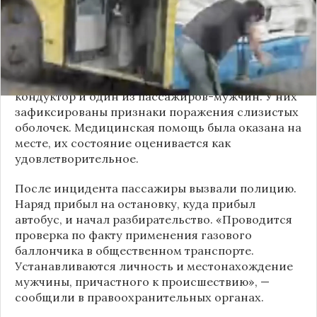
мужчина с бородой сначала вступил в перепалку
с кондуктором, затем поссорился с другими
пассажирами. В ходе конфликта он достал
газовый баллончик и распылил его в салоне.
По предварительным данным, пострадали
кондуктор и один из пассажиров-мужчин. У них
зафиксированы признаки поражения слизистых
оболочек. Медицинская помощь была оказана на
месте, их состояние оценивается как
удовлетворительное.
После инцидента пассажиры вызвали полицию.
Наряд прибыл на остановку, куда прибыл
автобус, и начал разбирательство. «Проводится
проверка по факту применения газового
баллончика в общественном транспорте.
Устанавливаются личность и местонахождение
мужчины, причастного к происшествию», —
сообщили в правоохранительных органах.