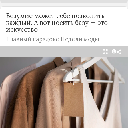
Безумие может себе позволить
каждый. А вот носить базу — это
искусство
Главный парадокс Недели моды
Принято считать, что Неделя моды в Париже —
это исключительно про безумные тренды, на
которые обычный человек посмотрит с
недоумением. Но самый интересный тренд этого
сезона был обращен к реальной жизни. Показы
доказали: истинная роскошь и мастерство стиля
заключаются не в эпатаже, а в виртуозном
владении базовыми вещами.
Как тонко подметила автор канала «Деловая
косметичка», завершившаяся неделя моды