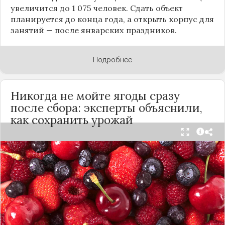
увеличится до 1 075 человек. Сдать объект
планируется до конца года, а открыть корпус для
занятий — после январских праздников.
Подробнее
Никогда не мойте ягоды сразу
после сбора: эксперты объяснили,
как сохранить урожай
Мытьё ягод сразу после сбора может обернуться
полной потерей урожая. Как отмечает канал
«Сделай сам», на поверхности плодов есть
естественный восковой налёт, который играет
роль природного барьера. Он защищает ягоды
от пересыхания, бактерий и плесени. При
смывании этого слоя плоды быстро начинают
темнеть, покрываться налётом и терять вкус.