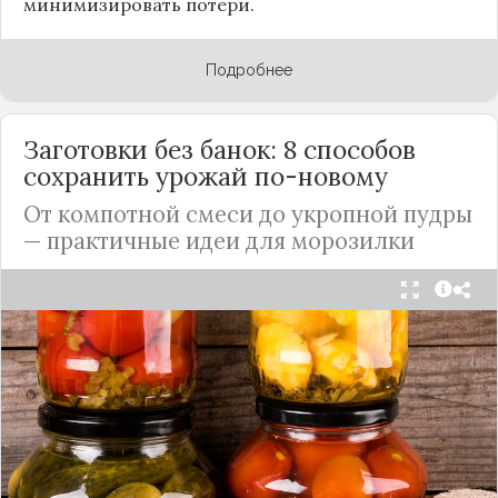
минимизировать потери.
Подробнее
Заготовки без банок: 8 способов
сохранить урожай по-новому
От компотной смеси до укропной пудры
— практичные идеи для морозилки
Каждый год, когда приходит пора богатого
урожая, я стараюсь сохранить максимум летних
витаминов. Закатки в банки — это, безусловно,
классика, которая никуда не уходит из нашей
жизни. Но современный подход к хранению
продуктов показывает, что есть и более простые,
быстрые и удобные способы.