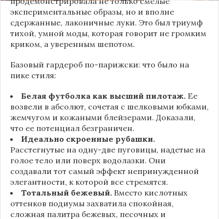
продемонстрировала не только смелые
экспериментальные образы, но и вполне
сдержанные, лаконичные луки. Это был триумф
тихой, умной моды, которая говорит не громким
криком, а уверенным шепотом.
Базовый гардероб по-парижски: что было на
пике стиля:
Белая футболка как высший пилотаж.
Ее
возвели в абсолют, сочетая с шелковыми юбками,
жемчугом и кожаными блейзерами. Доказали,
что ее потенциал безграничен.
Идеально скроенные рубашки.
Расстегнутые на одну-две пуговицы, надетые на
голое тело или поверх водолазки. Они
создавали тот самый эффект непринужденной
элегантности, к которой все стремятся.
Тотальный бежевый.
Вместо кислотных
оттенков подиумы захватила спокойная,
сложная палитра бежевых, песочных и