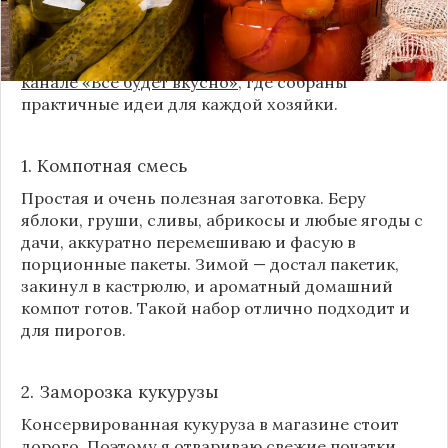
Сегодня я делюсь своими любимыми рецептами
без банок и долгих стерилизаций. Подробнее и с
пошаговыми инструкциями их можно найти на
канале «Все будет вкусно»
, где собраны
практичные идеи для каждой хозяйки.
1. Компотная смесь
Простая и очень полезная заготовка. Беру
яблоки, груши, сливы, абрикосы и любые ягоды с
дачи, аккуратно перемешиваю и фасую в
порционные пакеты. Зимой — достал пакетик,
закинул в кастрюлю, и ароматный домашний
компот готов. Такой набор отлично подходит и
для пирогов.
2. Заморозка кукурузы
Консервированная кукуруза в магазине стоит
дорого. Поэтому я отвариваю свежие початки,