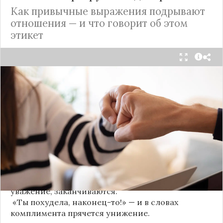
Как привычные выражения подрывают
отношения — и что говорит об этом
этикет
Мы часто думаем, что доверие рушится из-за
серьёзных предательств. Но на самом деле оно
трещит по швам гораздо раньше — в момент,
когда в разговоре звучит невинная на первый
взгляд фраза. Подробнее об этом рассказывает
канал
«Этикет и психология общения» на Дзене
.
«Да я никому не расскажу, правда». И через пару
дней вашу историю пересказывает другой
человек.
«Хватит ныть» — и разговор, а вместе с ним
уважение, заканчиваются.
«Ты похудела, наконец-то!» — и в словах
комплимента прячется унижение.