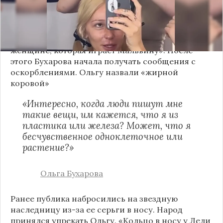
Никита Ефремов и Настя Ивлеева. Блогер, к
слову, опубликовала видео со съемочной
площадке у себя на странице: «Прямо сейчас на
ваших глазах дочь Гузеевой делает прическу
женщине, которая играет Мальвину». После
этого Бухарова начала получать сообщения с
оскорблениями. Ольгу назвали «жирной
коровой»
«Интересно, когда люди пишут мне
такие вещи, им кажется, что я из
пластика или железа? Может, что я
бесчувственное одноклеточное или
растение?»
Ольга Бухарова
Ранее публика набросились на звездную
наследницу из-за ее серьги в носу. Народ
принялся упрекать Ольгу. «
Кольцо в носу у Лели