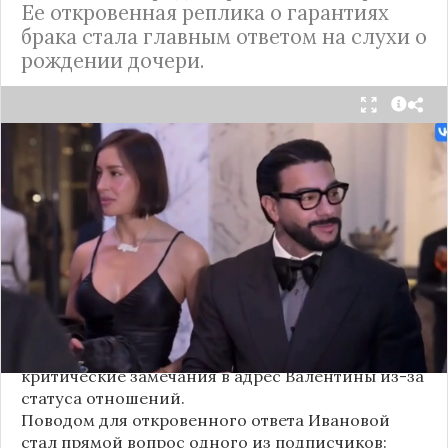
Ее откровенная реплика о гарантиях
брака стала главным ответом на слухи о
рождении дочери.
Валентина Иванова, избранница рэпера Тимати,
публично ответила на бестактный вопрос о
своем решении родить ребенка вне
официального брака. Ее резкая реакция стала
первым косвенным подтверждением слухов о
рождении дочери, ранее распространяемых
изданием «СтарХит».
Хотя сама звездная пара официально не
объявляла о пополнении, поклонники уже
засыпали их поздравлениями. Однако
некоторые комментаторы позволили себе
критические замечания в адрес Валентины из-за
статуса отношений.
Поводом для откровенного ответа Ивановой
стал прямой вопрос одного из подписчиков: