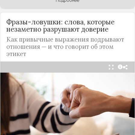
Подробнее
Фразы-ловушки: слова, которые
незаметно разрушают доверие
Как привычные выражения подрывают
отношения — и что говорит об этом
этикет
Мы часто думаем, что доверие рушится из-за
серьёзных предательств. Но на самом деле оно
трещит по швам гораздо раньше — в момент,
когда в разговоре звучит невинная на первый
взгляд фраза. Подробнее об этом рассказывает
канал
«Этикет и психология общения» на Дзене
.
«Да я никому не расскажу, правда». И через пару
дней вашу историю пересказывает другой
человек.