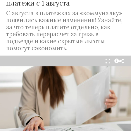
платежи с 1 августа
С августа в платежках за «коммуналку»
появились важные изменения! Узнайте,
за что теперь платите отдельно, как
требовать перерасчет за грязь в
подъезде и какие скрытые льготы
помогут сэкономить.
С 1 августа в квитанциях за жилищно-
коммунальные услуги введено важное
новшество. Как поясняет автор канала "ВЗО
ProДеньги", теперь уборка мест общего
пользования (МОП) выделена в отдельную
строку. Это дает жильцам четкое понимание, за
что именно они платят.
Новые нормы строго регламентируют частоту
уборки: мытье полов и лестниц должно
проводиться несколько раз в неделю, удаление