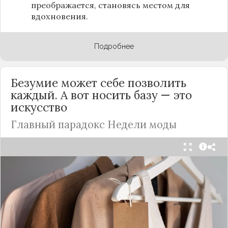
преображается, становясь местом для
вдохновения.
Подробнее
Безумие может себе позволить
каждый. А вот носить базу — это
искусство
Главный парадокс Недели моды
Принято считать, что Неделя моды в Париже —
это исключительно про безумные тренды, на
которые обычный человек посмотрит с
недоумением. Но самый интересный тренд этого
сезона был обращен к реальной жизни. Показы
доказали: истинная роскошь и мастерство стиля