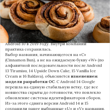
ожидается в 2026 году, разрабатывается под
названием
«Cinnamon Bun»
(«Булочка с
корицей»).
Это решение продолжает знаменитую традицию
Google называть версии Android в честь
сладостей и десертов (Cupcake, Donut, KitKat и
т.д.), хотя компания
прекратила публично
использовать эти имена
с момента выхода
Android 10 в 2019 году. Внутри компании
практика сохранилась.
Выбор названия, начинающегося на «C»
(Cinnamon Bun), а не на ожидаемую букву «W» (по
алфавитной последовательности после Android
13 Tiramisu, 14 Upside Down Cake, 15 Vanilla Ice
Cream и 16 Baklava), объясняется
изменением
модели разработки ОС
. С Android 14 Google
перешла на единую стабильную ветку, где все
новшества скрыты до готовности, что повлекло
обновление системы идентификаторов сборок.
Из-за этого сдвига версии Android 14 и 15
сохранили ранее выбранные «U» и «V» названия.