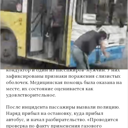
Вечером 24 сентября в салоне автобуса маршрута
№18 в Новосибирске произошёл инцидент с
применением перцового баллончика. Как
сообщили очевидцы в
Telegram-канале
«Инцидент Новосибирск»
, неизвестный
мужчина с бородой сначала вступил в перепалку
с кондуктором, затем поссорился с другими
пассажирами. В ходе конфликта он достал
газовый баллончик и распылил его в салоне.
По предварительным данным, пострадали
кондуктор и один из пассажиров-мужчин. У них
зафиксированы признаки поражения слизистых
оболочек. Медицинская помощь была оказана на
месте, их состояние оценивается как
удовлетворительное.
После инцидента пассажиры вызвали полицию.
Наряд прибыл на остановку, куда прибыл
автобус, и начал разбирательство. «Проводится
проверка по факту применения газового