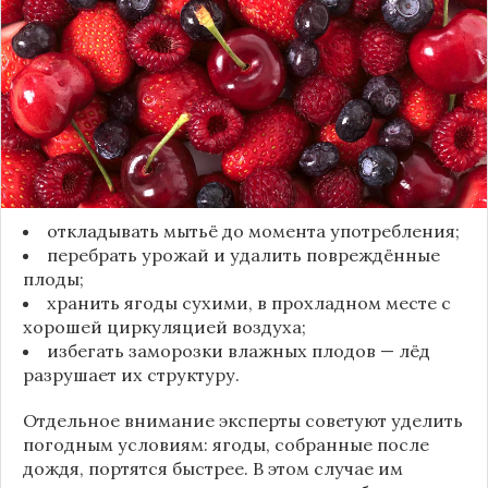
естественный восковой налёт, который играет
роль природного барьера. Он защищает ягоды
от пересыхания, бактерий и плесени. При
смывании этого слоя плоды быстро начинают
темнеть, покрываться налётом и терять вкус.
Чтобы ягоды сохранили свежесть, специалисты
рекомендуют:
откладывать мытьё до момента употребления;
перебрать урожай и удалить повреждённые
плоды;
хранить ягоды сухими, в прохладном месте с
хорошей циркуляцией воздуха;
избегать заморозки влажных плодов — лёд
разрушает их структуру.
Отдельное внимание эксперты советуют уделить
погодным условиям: ягоды, собранные после
дождя, портятся быстрее. В этом случае им