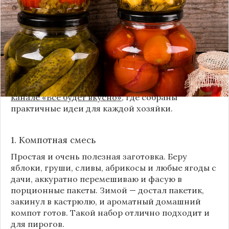
классика, которая никуда не уходит из нашей
жизни. Но современный подход к хранению
продуктов показывает, что есть и более простые,
быстрые и удобные способы.
Сегодня я делюсь своими любимыми рецептами
без банок и долгих стерилизаций. Подробнее и с
пошаговыми инструкциями их можно найти на
канале «Все будет вкусно»
, где собраны
практичные идеи для каждой хозяйки.
1. Компотная смесь
Простая и очень полезная заготовка. Беру
яблоки, груши, сливы, абрикосы и любые ягоды с
дачи, аккуратно перемешиваю и фасую в
порционные пакеты. Зимой — достал пакетик,
закинул в кастрюлю, и ароматный домашний
компот готов. Такой набор отлично подходит и
для пирогов.