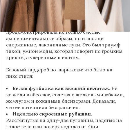
заключаются не в эпатаже, а в виртуозном
владении базовыми вещами.
Как тонко подметила автор канала «Деловая
косметичка», завершившаяся неделя моды
продемонстрировала не только смелые
экспериментальные образы, но и вполне
сдержанные, лаконичные луки. Это был триумф
тихой, умной моды, которая говорит не громким
криком, а уверенным шепотом.
Базовый гардероб по-парижски: что было на
пике стиля:
Белая футболка как высший пилотаж.
Ее
возвели в абсолют, сочетая с шелковыми юбками,
жемчугом и кожаными блейзерами. Доказали,
что ее потенциал безграничен.
Идеально скроенные рубашки.
Расстегнутые на одну-две пуговицы, надетые на
голое тело или поверх водолазки. Они