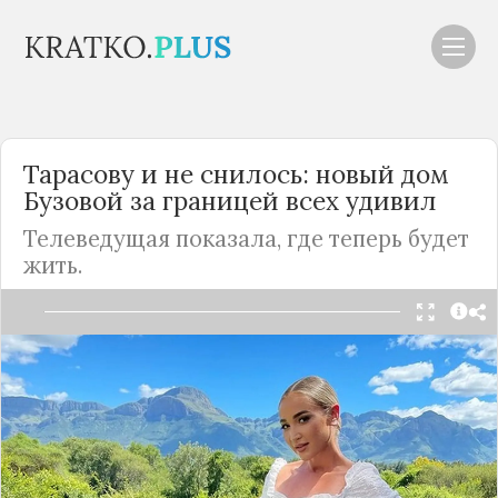
Тарасову и не снилось: новый дом
Бузовой за границей всех удивил
Телеведущая показала, где теперь будет
жить.
Читать в Telegram
Ольга Бузова четыре года состояла в браке с
футболистом Дмитрием Тарасовым, но после
развода лишилась всего. Спортсмен забрал у
экс-супруги подаренную машину, а также лишил