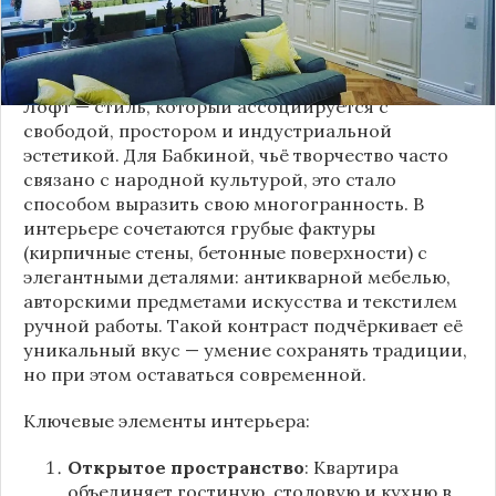
и актуальные тенденции. Подробности о
проекте раскрывает канал “DOMEO | РЕМОНТ
КВАРТИР | НЕДВИЖИМОСТЬ” 2.
Лофт — стиль, который ассоциируется с
свободой, простором и индустриальной
эстетикой. Для Бабкиной, чьё творчество часто
связано с народной культурой, это стало
способом выразить свою многогранность. В
интерьере сочетаются грубые фактуры
(кирпичные стены, бетонные поверхности) с
элегантными деталями: антикварной мебелью,
авторскими предметами искусства и текстилем
ручной работы. Такой контраст подчёркивает её
уникальный вкус — умение сохранять традиции,
но при этом оставаться современной.
Ключевые элементы интерьера:
Открытое пространство
: Квартира
объединяет гостиную, столовую и кухню в