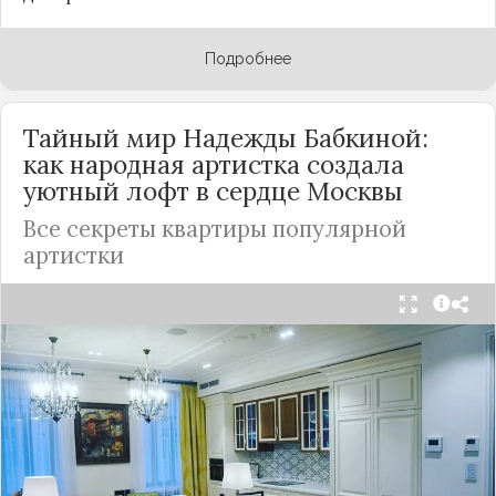
Подробнее
Тайный мир Надежды Бабкиной:
как народная артистка создала
уютный лофт в сердце
Москвы
Все секреты квартиры популярной
артистки
Народная артистка
России
Надежда Бабкина,
известная своей любовью к традиционному
стилю и народной эстетике, удивила
поклонников, выбрав для своей новой
московской квартиры современный стиль лофт.
Это решение стало настоящим откровением,
демонстрирующим её умение сочетать классику