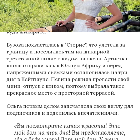
ее всяких прав на дом, который он строили
вместе. В тот момент артистка находилась в
бедственном положении, но теперь ее карьера
на пике, а заработки позволяют жить в особняках
куда шикарнее.
Бузова похвасталась в "Сторис", что улетела за
границу и поселилась там на шикарной
трехэтажной вилле с видом на океан. Артистка
вновь отправилась в Южную Африку и перед
напряженными съемками остановилась на три
дня в Кейптауне. Певица решила провести свой
мини-отпуск с шиком, поэтому выбрала такое
прекрасное место с просторной террасой.
Ольга первым делом запечатлела свою виллу для
подписчиков и поделилась впечатлениями.
«Вы посмотрите какая красота! Это
мой дом на три дня! Вы представляете,
где я буду жить! Вот мой дом. У меня