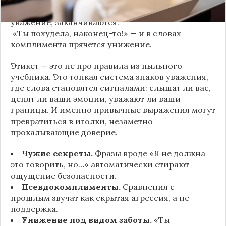
«Хватит ныть» — и разговор, а вместе с ним
уважение, заканчиваются.
«Ты похудела, наконец-то!» — и в словах
комплимента прячется унижение.
Этикет — это не про правила из пыльного
учебника. Это тонкая система знаков уважения,
где слова становятся сигналами: слышат ли вас,
ценят ли ваши эмоции, уважают ли ваши
границы. И именно привычные выражения могут
превратиться в иголки, незаметно
прокалывающие доверие.
Чужие секреты.
Фразы вроде «Я не должна
это говорить, но…» автоматически стирают
ощущение безопасности.
Псевдокомплименты.
Сравнения с
прошлым звучат как скрытая агрессия, а не
поддержка.
Унижение под видом заботы.
«Ты