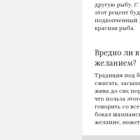
другую рыбу. С
этот рецепт бу
подкопченный л
красная рыба.
Вредно ли 
желанием?
Традиция под б
сжигать, засып
жива до сих по
что польза этог
говорить со вс
бокал шампанск
желание, может