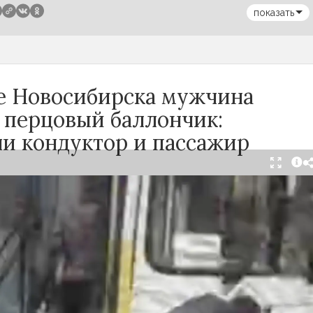
показать
се Новосибирска мужчина
 перцовый баллончик:
ли кондуктор и пассажир
тября в салоне автобуса маршрута №18 в
произошёл инцидент с применением перцового
ак сообщили очевидцы в
Telegram-канале
осибирск»
, неизвестный мужчина с бородой
л в перепалку с кондуктором, затем поссорился
ажирами. В ходе конфликта он достал газовый
спылил его в салоне.