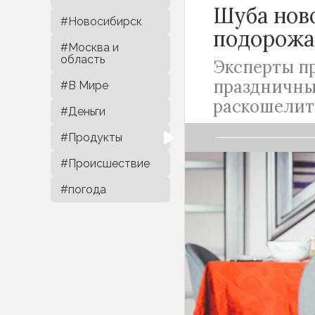
Шуба нов
#Новосибирск
подорожа
#Москва и
область
Эксперты п
праздничны
#В Мире
раскошелит
#Деньги
#Продукты
#Происшествие
#погода
В 2023 году но
если сравниват
приходит, но за
дороже всего ст
зарубежного ал
Специалисты ув
привычного мен