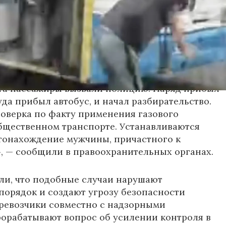
ьным данным, пострадали кондуктор и один из
жчин. У них зафиксированы признаки
зистых оболочек. Медицинская помощь была
е, их состояние оценивается как
ьное.
та пассажиры вызвали полицию. Наряд прибыл
уда прибыл автобус, и начал разбирательство.
оверка по факту применения газового
бщественном транспорте. Устанавливаются
тонахождение мужчины, причастного к
 — сообщили в правоохранительных органах.
ли, что подобные случаи нарушают
орядок и создают угрозу безопасности
ревозчики совместно с надзорными
орабатывают вопрос об усилении контроля в