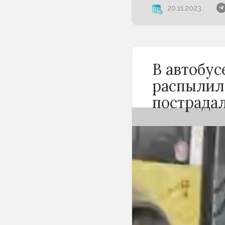
20.11.2023
В автобу
распылил
пострада
Вечером 24 сен
Новосибирске 
баллончика. К
«Инцидент Нов
сначала вступи
с другими пасс
баллончик и ра