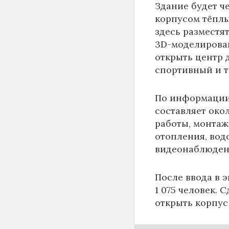
Здание будет ч
корпусом тёплы
здесь разместя
3D-моделирован
открыть центр д
спортивный и 
По информаци
составляет око
работы, монтаж
отопления, вод
видеонаблюден
После ввода в 
1 075 человек. 
открыть корпус