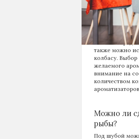
закупки, а так
Какую колба
В оливье тради
также можно и
колбасу. Выбор
желаемого арома
внимание на со
количеством ко
ароматизаторов
Можно ли сд
рыбы?
Под шубой можн