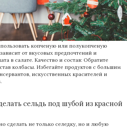
же больше искать распродажи.
су использовать для оливье?
ционно используется вареная колбаса. Однако
спользовать копченую или полукопченую
 зависит от вкусовых предпочтений и
та в салате. Качество и состав: Обратите
став колбасы. Избегайте продуктов с большим
нсервантов, искусственных красителей и
.
елать сельдь под шубой из красной
о сделать не только селедку, но и любую