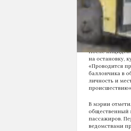
По предварител
пассажиров-му
поражения сли
оказана на мест
удовлетворител
После инциден
на остановку, к
«Проводится пр
баллончика в о
личность и мес
происшествию»,
В мэрии отмети
общественный п
пассажиров. Пе
ведомствами пр