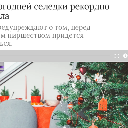
огодней селедки рекордно
ла
редупреждают о том, перед
м пиршеством придется
ься.
Читать в Telegram
вогодний стол подорожал на 15–20 процентов,
ь с прошлогодними ценами. Праздник к нам
ставит ужаться. Как говорится в публикации,
али десерты. В том числе это коснулось
коголя, а также рыбных деликатесов.
еряют, что граждане не будут отказываться от
ю. Однако россияне станут уменьшать свои