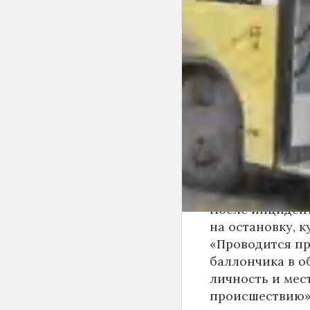
«Инцидент Нов
сначала вступи
с другими пасс
баллончик и ра
По предварител
пассажиров-му
поражения сли
оказана на мест
удовлетворител
После инциден
на остановку, к
«Проводится пр
баллончика в о
личность и мес
происшествию»,