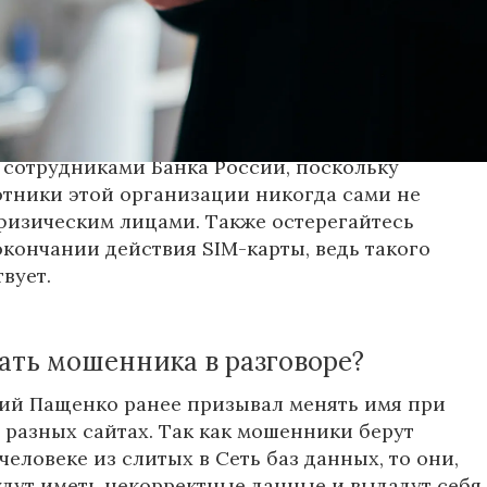
лжать разговор, когда вам сообщаются про
явку на кредит. Если ничего подобного вы не
у же кладите трубку - так удастся избежать
долгов. Не нужно отвечать и тем, кто
я сотрудниками Банка
России
, поскольку
тники этой организации никогда сами не
физическим лицами. Также остерегайтесь
кончании действия SIM-карты, ведь такого
вует.
ать мошенника в разговоре?
ий Пащенко ранее призывал менять имя при
 разных сайтах. Так как мошенники берут
еловеке из слитых в Сеть баз данных, то они,
будут иметь некорректные данные и выдадут себя