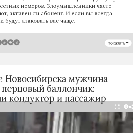
вестных номеров. Злоумышленники часто
ют, активен ли абонент. И если вы всегда
ни будут атаковать вас чаще.
показать
се Новосибирска мужчина
 перцовый баллончик:
ли кондуктор и пассажир
тября в салоне автобуса маршрута №18 в
произошёл инцидент с применением перцового
ак сообщили очевидцы в
Telegram-канале