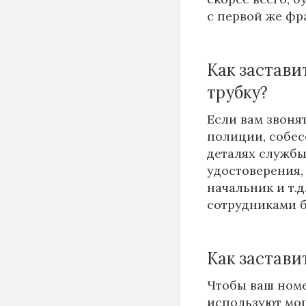
с первой же фр
Как застав
трубку?
Если вам звоня
полиции, собес
деталях службы
удостоверения,
начальник и т.д
сотрудниками 
Как застав
Чтобы ваш номе
используют мош