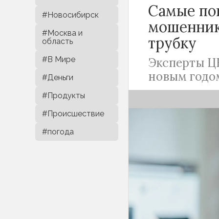
Самые по
#Новосибирск
мошенник
#Москва и
трубку
область
#В Мире
Эксперты Ц
новым годо
#Деньги
#Продукты
#Происшествие
#погода
Телефонные мо
людям. Аферист
обмануть довер
банков, то раб
ЦБ регулярно н
Новым годом
ан
которыми чаще