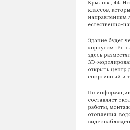
Крылова, 44. Н
классов, котор
направлениям 
естественно-на
Здание будет ч
корпусом тёплы
здесь разместя
3D-моделирован
открыть центр д
спортивный и 
По информаци
составляет око
работы, монтаж
отопления, вод
видеонаблюден