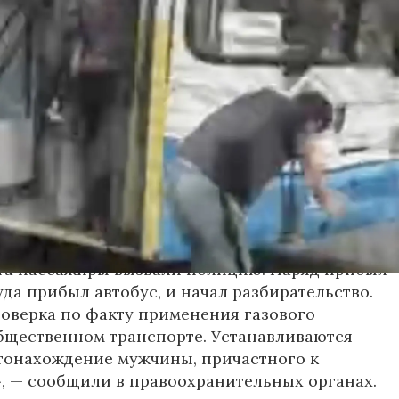
осибирск»
, неизвестный мужчина с бородой
л в перепалку с кондуктором, затем поссорился
ажирами. В ходе конфликта он достал газовый
спылил его в салоне.
ьным данным, пострадали кондуктор и один из
жчин. У них зафиксированы признаки
зистых оболочек. Медицинская помощь была
е, их состояние оценивается как
ьное.
та пассажиры вызвали полицию. Наряд прибыл
уда прибыл автобус, и начал разбирательство.
оверка по факту применения газового
бщественном транспорте. Устанавливаются
тонахождение мужчины, причастного к
 — сообщили в правоохранительных органах.