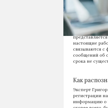
Не стоит продо
оформленную за
делали, то сраз
нежелательных 
представляетс
настоящие рабо
связываются с 
сообщений об о
срока не сущест
Как распозн
Эксперт Григор
регистрации на
информацию о ч
скорее всего, 