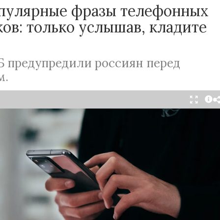
пулярные фразы телефонных
ов: только услышав, кладите
Б предупредили россиян перед
м
.
Читать в Telegram
шенники постоянно портят жизнь простым
ы используют самые разные уловки, чтобы
чивых граждан, представляясь то сотрудниками
отниками правоохранительных органов. Поэтому
апоминает россиянам о бдительности. А перед
алитики назвали три популярные фразы,
 всего пользуются мошенники.