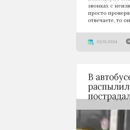
звонках с неиз
просто проверя
отвечаете, то о
03.01.2024
В автобу
распылил
пострада
Вечером 24 сен
Новосибирске 
баллончика. К