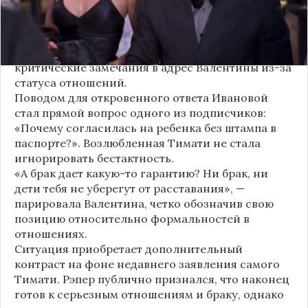
Хотя сама звездная пара официально не
объявляла о пополнении, поклонники уже
засыпали их поздравлениями. Однако
некоторые комментаторы позволили себе
критические замечания в адрес Валентины из-за
статуса отношений.
Поводом для откровенного ответа Ивановой
стал прямой вопрос одного из подписчиков:
«Почему согласилась на ребенка без штампа в
паспорте?». Возлюбленная Тимати не стала
игнорировать бестактность.
«А брак дает какую-то гарантию? Ни брак, ни
дети тебя не уберегут от расставания», —
парировала Валентина, четко обозначив свою
позицию относительно формальностей в
отношениях.
Ситуация приобретает дополнительный
контраст на фоне недавнего заявления самого
Тимати. Рэпер публично признался, что наконец
готов к серьезным отношениям и браку, однако