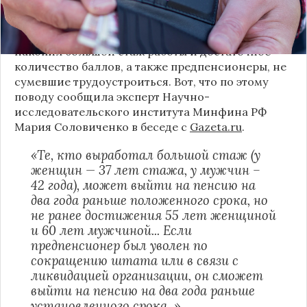
соблюсти ряд условий.
Уже известно, что такое право получат те, кто
накопил большой стаж работы и достаточное
количество баллов, а также предпенсионеры, не
сумевшие трудоустроиться. Вот, что по этому
поводу сообщила эксперт Научно-
исследовательского института Минфина РФ
Мария Соловиченко в беседе с
Gazeta.ru
.
«Те, кто выработал большой стаж (у
женщин — 37 лет стажа, у мужчин –
42 года), может выйти на пенсию на
два года раньше положенного срока, но
не ранее достижения 55 лет женщиной
и 60 лет мужчиной... Если
предпенсионер был уволен по
сокращению штата или в связи с
ликвидацией организации, он сможет
выйти на пенсию на два года раньше
установленного срока »