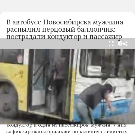
В автобусе Новосибирска мужчина
распылил перцовый баллончик:
пострадали кондуктор и пассажир
Вечером 24 сентября в салоне автобуса маршрута
№18 в Новосибирске произошёл инцидент с
применением перцового баллончика. Как
сообщили очевидцы в
Telegram-канале
«Инцидент Новосибирск»
, неизвестный
мужчина с бородой сначала вступил в перепалку
с кондуктором, затем поссорился с другими
пассажирами. В ходе конфликта он достал
газовый баллончик и распылил его в салоне.
По предварительным данным, пострадали
кондуктор и один из пассажиров-мужчин. У них
зафиксированы признаки поражения слизистых