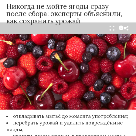
Никогда не мойте ягоды сразу
после сбора: эксперты объяснили,
как сохранить урожай
Мытьё ягод сразу после сбора может обернуться
полной потерей урожая. Как отмечает канал
«Сделай сам», на поверхности плодов есть
естественный восковой налёт, который играет
роль природного барьера. Он защищает ягоды
от пересыхания, бактерий и плесени. При
смывании этого слоя плоды быстро начинают
темнеть, покрываться налётом и терять вкус.
Чтобы ягоды сохранили свежесть, специалисты
рекомендуют:
откладывать мытьё до момента употребления;
перебрать урожай и удалить повреждённые
плоды;
хранить ягоды сухими, в прохладном месте с