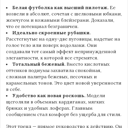
Белая футболка как высший пилотаж.
Ее
возвели в абсолют, сочетая с шелковыми юбками,
жемчугом и кожаными блейзерами. Доказали,
что ее потенциал безграничен.
Идеально скроенные рубашки.
Расстегнутые на одну-две пуговицы, надетые на
голое тело или поверх водолазки. Они
создавали тот самый эффект непринужденной
элегантности, к которой все стремятся.
Тотальный бежевый.
Вместо кислотных
оттенков подиумы захватила спокойная,
сложная палитра бежевых, песочных и
карамельных тонов. Это цвет новой уверенности
в себе.
Удобство как новая роскошь.
Модели
щеголяли в объемных кардиганах, мягких
брюках и удобных лоферах. Главным
сообщением стал комфорт без ущерба для стиля.
Этот тренд — прямое руководство к действию. Он