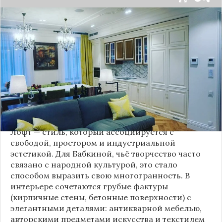
Народная артистка
России
Надежда Бабкина,
известная своей любовью к традиционному
стилю и народной эстетике, удивила
поклонников, выбрав для своей новой
московской квартиры современный стиль лофт.
Это решение стало настоящим откровением,
демонстрирующим её умение сочетать классику
и актуальные тенденции. Подробности о
проекте раскрывает канал “DOMEO | РЕМОНТ
КВАРТИР | НЕДВИЖИМОСТЬ” 2.
Лофт — стиль, который ассоциируется с
свободой, простором и индустриальной
эстетикой. Для Бабкиной, чьё творчество часто
связано с народной культурой, это стало
способом выразить свою многогранность. В
интерьере сочетаются грубые фактуры
(кирпичные стены, бетонные поверхности) с
элегантными деталями: антикварной мебелью,
авторскими предметами искусства и текстилем