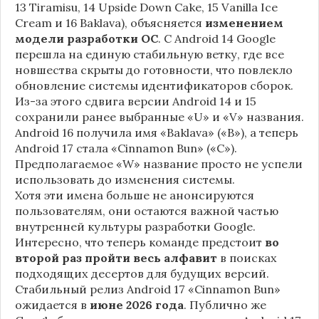
13 Tiramisu, 14 Upside Down Cake, 15 Vanilla Ice
Cream и 16 Baklava), объясняется
изменением
модели разработки ОС
. С Android 14 Google
перешла на единую стабильную ветку, где все
новшества скрыты до готовности, что повлекло
обновление системы идентификаторов сборок.
Из-за этого сдвига версии Android 14 и 15
сохранили ранее выбранные «U» и «V» названия.
Android 16 получила имя «Baklava» («B»), а теперь
Android 17 стала «Cinnamon Bun» («C»).
Предполагаемое «W» название просто не успели
использовать до изменения системы.
Хотя эти имена больше не анонсируются
пользователям, они остаются важной частью
внутренней культуры разработки Google.
Интересно, что теперь команде предстоит
во
второй раз пройти весь алфавит
в поисках
подходящих десертов для будущих версий.
Стабильный релиз Android 17 «Cinnamon Bun»
ожидается в
июне 2026 года
. Публично же