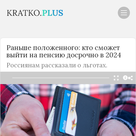
Раньше положенного: кто сможет
выйти на пенсию досрочно в 2024
Россиянам рассказали о льготах.
Читать в Telegram
В 2024 году выйти на пенсию смогут женщины
при достижении 60 лет, а мужчины - 65. Также у
некоторых пожилых граждан появиться
возможность оформить выплаты досрочно - на
два года раньше. Однако для этого нужно будет