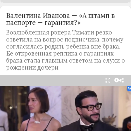
Валентина Иванова — «А штамп в
паспорте — гарантия?»
Возлюбленная рэпера Тимати резко
ответила на вопрос подписчика, почему
согласилась родить ребенка вне брака.
Ее откровенная реплика о гарантиях
брака стала главным ответом на слухи о
рождении дочери.
Валентина Иванова, избранница рэпера Тимати,
публично ответила на бестактный вопрос о
своем решении родить ребенка вне
официального брака. Ее резкая реакция стала
первым косвенным подтверждением слухов о
рождении дочери, ранее распространяемых
изданием «СтарХит».