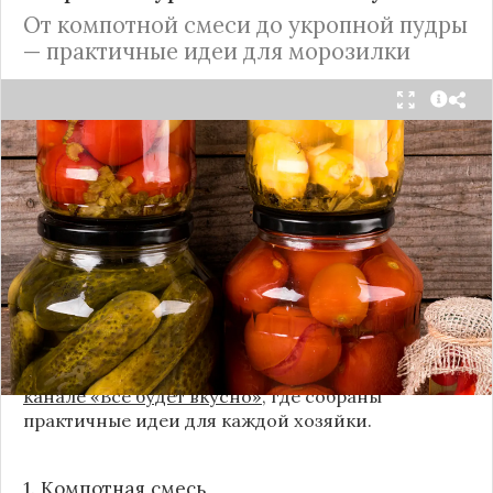
От компотной смеси до укропной пудры
— практичные идеи для морозилки
Каждый год, когда приходит пора богатого
урожая, я стараюсь сохранить максимум летних
витаминов. Закатки в банки — это, безусловно,
классика, которая никуда не уходит из нашей
жизни. Но современный подход к хранению
продуктов показывает, что есть и более простые,
быстрые и удобные способы.
Сегодня я делюсь своими любимыми рецептами
без банок и долгих стерилизаций. Подробнее и с
пошаговыми инструкциями их можно найти на
канале «Все будет вкусно»
, где собраны
практичные идеи для каждой хозяйки.
1. Компотная смесь