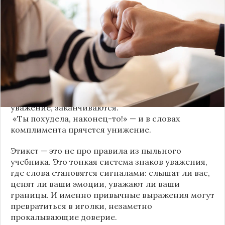
трещит по швам гораздо раньше — в момент,
когда в разговоре звучит невинная на первый
взгляд фраза. Подробнее об этом рассказывает
канал
«Этикет и психология общения» на Дзене
.
«Да я никому не расскажу, правда». И через пару
дней вашу историю пересказывает другой
человек.
«Хватит ныть» — и разговор, а вместе с ним
уважение, заканчиваются.
«Ты похудела, наконец-то!» — и в словах
комплимента прячется унижение.
Этикет — это не про правила из пыльного
учебника. Это тонкая система знаков уважения,
где слова становятся сигналами: слышат ли вас,
ценят ли ваши эмоции, уважают ли ваши
границы. И именно привычные выражения могут
превратиться в иголки, незаметно
прокалывающие доверие.