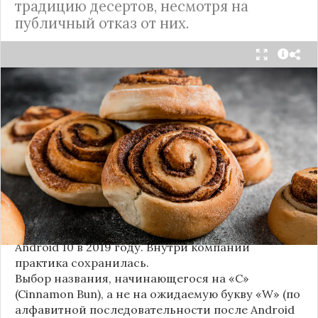
традицию десертов, несмотря на
публичный отказ от них.
Стало известно внутреннее кодовое имя
следующей крупной версии Android. Как
сообщают источники, Android 17, релиз которой
ожидается в 2026 году, разрабатывается под
названием
«Cinnamon Bun»
(«Булочка с
корицей»).
Это решение продолжает знаменитую традицию
Google называть версии Android в честь
сладостей и десертов (Cupcake, Donut, KitKat и
т.д.), хотя компания
прекратила публично
использовать эти имена
с момента выхода
Android 10 в 2019 году. Внутри компании
практика сохранилась.
Выбор названия, начинающегося на «C»
(Cinnamon Bun), а не на ожидаемую букву «W» (по
алфавитной последовательности после Android