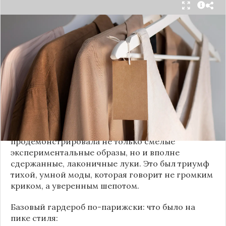
Принято считать, что Неделя моды в Париже —
это исключительно про безумные тренды, на
которые обычный человек посмотрит с
недоумением. Но самый интересный тренд этого
сезона был обращен к реальной жизни. Показы
доказали: истинная роскошь и мастерство стиля
заключаются не в эпатаже, а в виртуозном
владении базовыми вещами.
Как тонко подметила автор канала «Деловая
косметичка», завершившаяся неделя моды
продемонстрировала не только смелые
экспериментальные образы, но и вполне
сдержанные, лаконичные луки. Это был триумф
тихой, умной моды, которая говорит не громким
криком, а уверенным шепотом.
Базовый гардероб по-парижски: что было на
пике стиля: