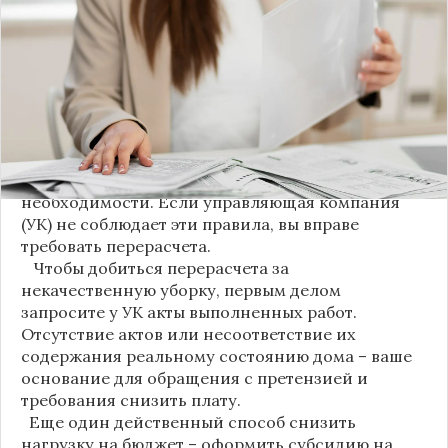
новшество. Как поясняет автор канала "ВЗО
ProДеньги", теперь уборка мест общего
пользования (МОП) выделена в отдельную
строку. Это дает жильцам четкое понимание, за
что именно они платят.
Новые нормы строго регламентируют частоту
уборки: мытье полов и лестниц должно
проводиться несколько раз в неделю, удаление
пыли – еженедельно, а уборка снега – по мере
необходимости. Если управляющая компания
(УК) не соблюдает эти правила, вы вправе
требовать перерасчета.
Чтобы добиться перерасчета за
некачественную уборку, первым делом
запросите у УК акты выполненных работ.
Отсутствие актов или несоответствие их
содержания реальному состоянию дома – ваше
основание для обращения с претензией и
требования снизить плату.
Еще один действенный способ снизить
нагрузку на бюджет – оформить субсидию на