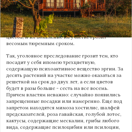
собственников, но и их обязанности, в том числе
о пользовании землей. Отдельно стоит
упомянуть о растениях, которые нельзя
выращивать на огороде. Как выяснилось, в
"черном списке" значится несколько популярных
цветов, и их появление на участке грозит
весомым тюремным сроком.
Так, уголовное преследование грозит тем, кто
посадит у себя ипомею трехцветную,
содержащую психоактивное вещество эргин. За
десять растений на участке можно оказаться за
решеткой на срок до двух лет, а если цветов
будет в разы больше - сесть на все восемь.
Причем властям неважно: случайно появились
запрещенные посадки или намеренно. Еще под
запретом находятся мимоза хостилис, шалфей
предсказателей, роза гавайская, голубой лотос,
кактусы, содержащие мескалин, грибы любого
вида, содержащие псилоцибин или псилоцин,