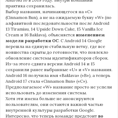
практика сохранилась.
Выбор названия, начинающегося на «C»
(Cinnamon Bun), а не на ожидаемую букву «W» (по
алфавитной последовательности после Android
13 Tiramisu, 14 Upside Down Cake, 15 Vanilla Ice
Cream и 16 Baklava), объясняется
изменением
модели разработки ОС
. С Android 14 Google
перешла на единую стабильную ветку, где все
новшества скрыты до готовности, что повлекло
обновление системы идентификаторов сборок.
Из-за этого сдвига версии Android 14 и 15
сохранили ранее выбранные «U» и «V» названия.
Android 16 получила имя «Baklava» («B»), а теперь
Android 17 стала «Cinnamon Bun» («C»).
Предполагаемое «W» название просто не успели
использовать до изменения системы.
Хотя эти имена больше не анонсируются
пользователям, они остаются важной частью
внутренней культуры разработки Google.
Интересно, что теперь команде предстоит
во