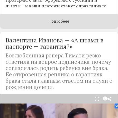
льготы – и ваши платежи станут справедливее.
Подробнее
Валентина Иванова — «А штамп в
паспорте — гарантия?»
Возлюбленная рэпера Тимати резко
ответила на вопрос подписчика, почему
согласилась родить ребенка вне брака.
Ее откровенная реплика о гарантиях
брака стала главным ответом на слухи о
рождении дочери.
Валентина Иванова, избранница рэпера Тимати,
публично ответила на бестактный вопрос о
своем решении родить ребенка вне