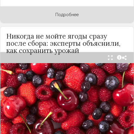
Подробнее
Никогда не мойте ягоды сразу
после сбора: эксперты объяснили,
как сохранить урожай
Мытьё ягод сразу после сбора может обернуться
полной потерей урожая. Как отмечает канал
«Сделай сам», на поверхности плодов есть
естественный восковой налёт, который играет
роль природного барьера. Он защищает ягоды
от пересыхания, бактерий и плесени. При
смывании этого слоя плоды быстро начинают
темнеть, покрываться налётом и терять вкус.
Чтобы ягоды сохранили свежесть, специалисты
рекомендуют: