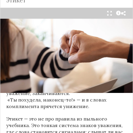
этикет
Мы часто думаем, что доверие рушится из-за
серьёзных предательств. Но на самом деле оно
трещит по швам гораздо раньше — в момент,
когда в разговоре звучит невинная на первый
взгляд фраза. Подробнее об этом рассказывает
канал
«Этикет и психология общения» на Дзене
.
«Да я никому не расскажу, правда». И через пару
дней вашу историю пересказывает другой
человек.
«Хватит ныть» — и разговор, а вместе с ним
уважение, заканчиваются.
«Ты похудела, наконец-то!» — и в словах
комплимента прячется унижение.
Этикет — это не про правила из пыльного
учебника. Это тонкая система знаков уважения,
где слова становятся сигналами: слышат ли вас,