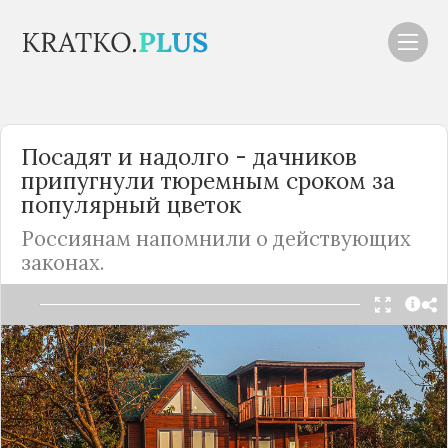
Посадят и надолго - дачников
припугнули тюремным сроком за
популярный цветок
Россиянам напомнили о действующих
законах.
Читать в Telegram
На сегодняшний день существует немало
законов, касающихся владельцев дачных
участков. Они регулируют не только права