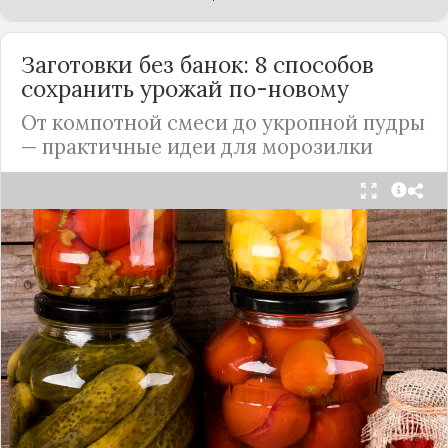
Заготовки без банок: 8 способов
сохранить урожай по-новому
От компотной смеси до укропной пудры
— практичные идеи для морозилки
Каждый год, когда приходит пора богатого
урожая, я стараюсь сохранить максимум летних
витаминов. Закатки в банки — это, безусловно,
классика, которая никуда не уходит из нашей
жизни. Но современный подход к хранению
продуктов показывает, что есть и более простые,
быстрые и удобные способы.
Сегодня я делюсь своими любимыми рецептами
без банок и долгих стерилизаций. Подробнее и с
пошаговыми инструкциями их можно найти на