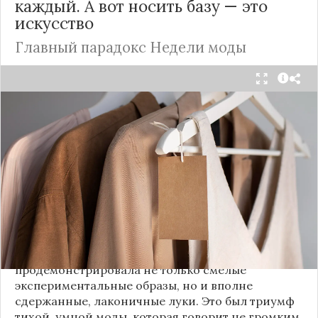
каждый. А вот носить базу — это
искусство
Главный парадокс Недели моды
Принято считать, что Неделя моды в Париже —
это исключительно про безумные тренды, на
которые обычный человек посмотрит с
недоумением. Но самый интересный тренд этого
сезона был обращен к реальной жизни. Показы
доказали: истинная роскошь и мастерство стиля
заключаются не в эпатаже, а в виртуозном
владении базовыми вещами.
Как тонко подметила автор канала «Деловая
косметичка», завершившаяся неделя моды
продемонстрировала не только смелые
экспериментальные образы, но и вполне
сдержанные, лаконичные луки. Это был триумф
тихой, умной моды, которая говорит не громким