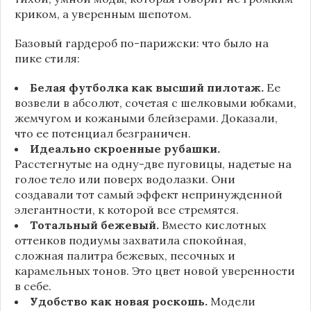
криком, а уверенным шепотом.
Базовый гардероб по-парижски: что было на
пике стиля:
Белая футболка как высший пилотаж.
Ее
возвели в абсолют, сочетая с шелковыми юбками,
жемчугом и кожаными блейзерами. Доказали,
что ее потенциал безграничен.
Идеально скроенные рубашки.
Расстегнутые на одну-две пуговицы, надетые на
голое тело или поверх водолазки. Они
создавали тот самый эффект непринужденной
элегантности, к которой все стремятся.
Тотальный бежевый.
Вместо кислотных
оттенков подиумы захватила спокойная,
сложная палитра бежевых, песочных и
карамельных тонов. Это цвет новой уверенности
в себе.
Удобство как новая роскошь.
Модели