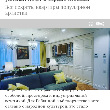
Все секреты квартиры популярной
артистки
Народная артистка
России
Надежда Бабкина,
известная своей любовью к традиционному
стилю и народной эстетике, удивила
поклонников, выбрав для своей новой
московской квартиры современный стиль лофт.
Это решение стало настоящим откровением,
демонстрирующим её умение сочетать классику
и актуальные тенденции. Подробности о
проекте раскрывает канал “DOMEO | РЕМОНТ
КВАРТИР | НЕДВИЖИМОСТЬ” 2.
Лофт — стиль, который ассоциируется с
свободой, простором и индустриальной
эстетикой. Для Бабкиной, чьё творчество часто
связано с народной культурой, это стало