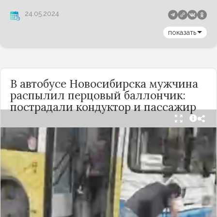
24.05.2024
показать
В автобусе Новосибирска мужчина
распылил перцовый баллончик:
пострадали кондуктор и пассажир
Вечером 24 сентября в салоне автобуса маршрута
№18 в Новосибирске произошёл инцидент с
применением перцового баллончика. Как
сообщили очевидцы в
Telegram-канале
«Инцидент Новосибирск»
, неизвестный
мужчина с бородой сначала вступил в перепалку
с кондуктором, затем поссорился с другими
пассажирами. В ходе конфликта он достал