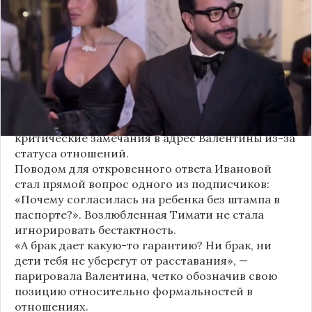
официального брака. Ее резкая реакция стала
первым косвенным подтверждением слухов о
рождении дочери, ранее распространяемых
изданием «СтарХит».
Хотя сама звездная пара официально не
объявляла о пополнении, поклонники уже
засыпали их поздравлениями. Однако
некоторые комментаторы позволили себе
критические замечания в адрес Валентины из-за
статуса отношений.
Поводом для откровенного ответа Ивановой
стал прямой вопрос одного из подписчиков:
«Почему согласилась на ребенка без штампа в
паспорте?». Возлюбленная Тимати не стала
игнорировать бестактность.
«А брак дает какую-то гарантию? Ни брак, ни
дети тебя не уберегут от расставания», —
парировала Валентина, четко обозначив свою
позицию относительно формальностей в
отношениях.