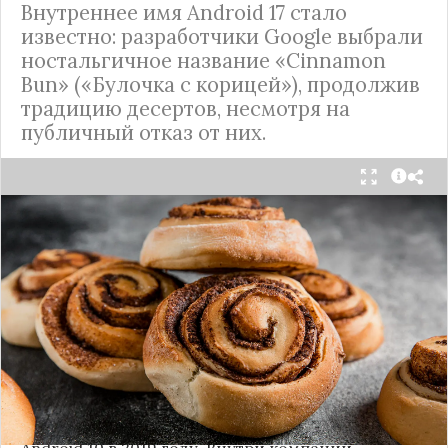
Внутреннее имя Android 17 стало
известно: разработчики Google выбрали
ностальгичное название «Cinnamon
Bun» («Булочка с корицей»), продолжив
традицию десертов, несмотря на
публичный отказ от них.
Стало известно внутреннее кодовое имя
следующей крупной версии Android. Как
сообщают источники, Android 17, релиз которой
ожидается в 2026 году, разрабатывается под
названием
«Cinnamon Bun»
(«Булочка с
корицей»).
Это решение продолжает знаменитую традицию
Google называть версии Android в честь
сладостей и десертов (Cupcake, Donut, KitKat и
т.д.), хотя компания
прекратила публично
использовать эти имена
с момента выхода
Android 10 в 2019 году. Внутри компании