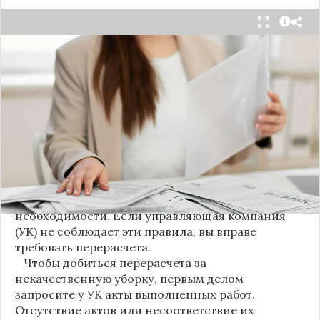
С 1 августа в квитанциях за жилищно-
коммунальные услуги введено важное
новшество. Как поясняет автор канала "ВЗО
ProДеньги", теперь уборка мест общего
пользования (МОП) выделена в отдельную
строку. Это дает жильцам четкое понимание, за
что именно они платят.
Новые нормы строго регламентируют частоту
уборки: мытье полов и лестниц должно
проводиться несколько раз в неделю, удаление
пыли – еженедельно, а уборка снега – по мере
необходимости. Если управляющая компания
(УК) не соблюдает эти правила, вы вправе
требовать перерасчета.
Чтобы добиться перерасчета за
некачественную уборку, первым делом
запросите у УК акты выполненных работ.
Отсутствие актов или несоответствие их