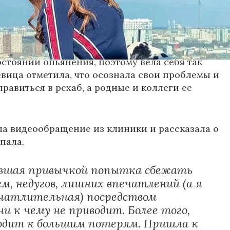
в реабилитационную клинику, где лечат
симости. Артистка призналась, что страдает
и сообщила, что на концерте в Сочи она тоже
остоянии опьянения, поэтому вела себя так
евица отметила, что осознала свои проблемы и
равиться в рехаб, а родные и коллеги ее
а видеообращение из клиники и рассказала о
опала.
вшая привычкой попытка сбежать
м, недугов, лишних впечатлений (а я
ечатлительная) посредством
ни к чему не приводит. Более того,
одит к большим потерям. Пришла к