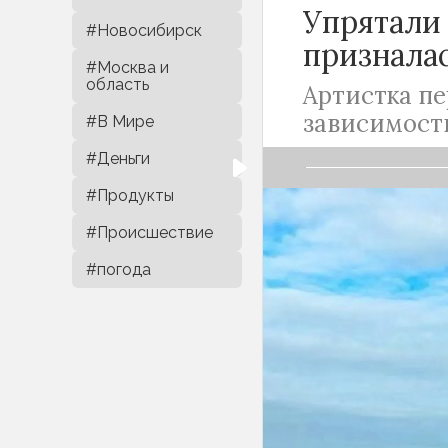
Упрятали 
#Новосибирск
призналас
#Москва и
область
Артистка пе
зависимост
#В Мире
#Деньги
#Продукты
#Происшествие
40-летняя Мар
#погода
МакSим, не так
болезни, а пот
карьеру. Однак
получилось, а 
скандалом. С те
внезапно вышла
больнице.