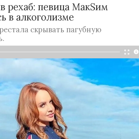
в рехаб: певица МакSим
ь в алкоголизме
рестала скрывать пагубную
ь.
Читать в Telegram
ина Максимова, выступающая под псевдонимом
 давно вернулась к жизни после тяжелой
ом смогла восстановить и свою творческую
о долго продержаться на сцене у артистки не
ее масштабные гастроли завершились
х пор певица пропала с радаров, но сегодня
 на связь и сообщила, что уже давно лежит в