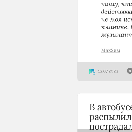
тому, чт
действов
не моя ис
клинике.
музыкан
МакSим
13.07.2023
В автобу
распылил
пострада