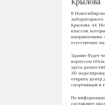
Крылова
В Новосибирске
лабораторного 
Крылова, 44. Н
классов, котор
направлениям 
естественно-на
Здание будет ч
корпусом тёплы
здесь разместя
3D-моделирован
открыть центр д
спортивный и 
По информаци
составляет око