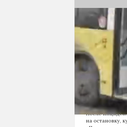
Вечером 24 сен
Новосибирске 
баллончика. К
«Инцидент Нов
сначала вступи
с другими пасс
баллончик и ра
По предварител
пассажиров-му
поражения сли
оказана на мест
удовлетворител
После инциден
на остановку, к