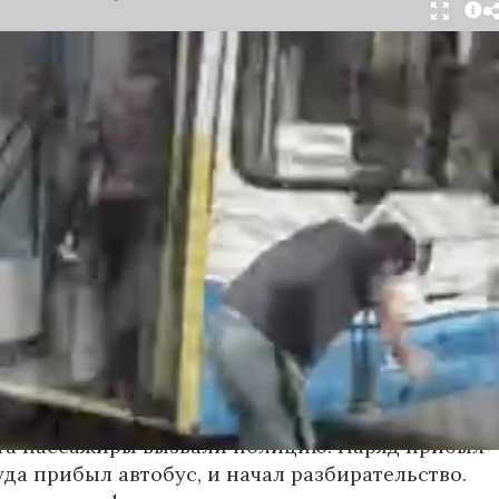
тября в салоне автобуса маршрута №18 в
произошёл инцидент с применением перцового
ак сообщили очевидцы в
Telegram-канале
осибирск»
, неизвестный мужчина с бородой
л в перепалку с кондуктором, затем поссорился
ажирами. В ходе конфликта он достал газовый
спылил его в салоне.
ьным данным, пострадали кондуктор и один из
жчин. У них зафиксированы признаки
зистых оболочек. Медицинская помощь была
е, их состояние оценивается как
ьное.
та пассажиры вызвали полицию. Наряд прибыл
уда прибыл автобус, и начал разбирательство.