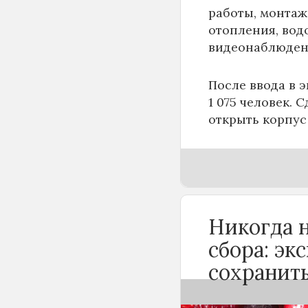
работы, монтаж
отопления, вод
видеонаблюден
После ввода в 
1 075 человек. 
открыть корпус
Никогда н
сбора: эк
сохранит