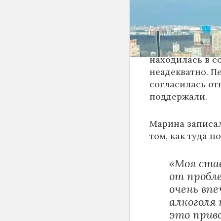
МакSим увезли 
различные зави
алкоголизмом, 
находилась в с
неадекватно. П
согласилась отп
поддержали.
Марина записал
том, как туда п
«Моя ста
от пробле
очень вп
алкоголя 
это прив