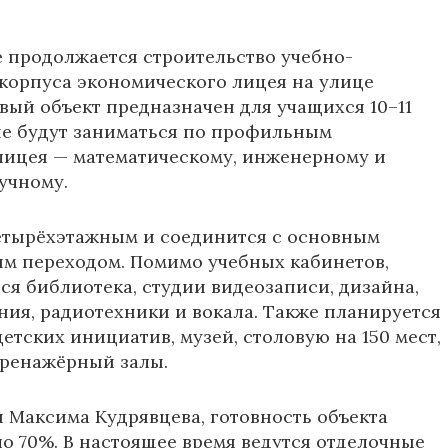
 продолжается строительство учебно-
корпуса экономического лицея на улице
овый объект предназначен для учащихся 10–11
ые будут заниматься по профильным
лицея — математическому, инженерному и
учному.
етырёхэтажным и соединится с основным
м переходом. Помимо учебных кабинетов,
тся библиотека, студии видеозаписи, дизайна,
ия, радиотехники и вокала. Также планируется
етских инициатив, музей, столовую на 150 мест,
тренажёрный залы.
и
Максима Кудрявцева
, готовность объекта
ло 70%. В настоящее время ведутся отделочные