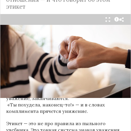
этикет
Мы часто думаем, что доверие рушится из-за
серьёзных предательств. Но на самом деле оно
трещит по швам гораздо раньше — в момент,
когда в разговоре звучит невинная на первый
взгляд фраза. Подробнее об этом рассказывает
канал
«Этикет и психология общения» на Дзене
.
«Да я никому не расскажу, правда». И через пару
дней вашу историю пересказывает другой
человек.
«Хватит ныть» — и разговор, а вместе с ним
уважение, заканчиваются.
«Ты похудела, наконец-то!» — и в словах
комплимента прячется унижение.
Этикет — это не про правила из пыльного
учебника. Это тонкая система знаков уважения,