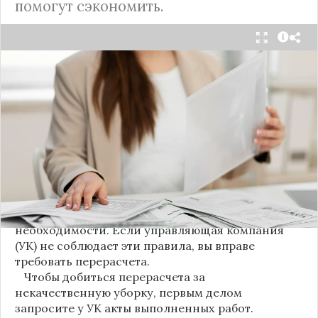
помогут сэкономить.
С 1 августа в квитанциях за жилищно-
коммунальные услуги введено важное
новшество. Как поясняет автор канала "ВЗО
ProДеньги", теперь уборка мест общего
пользования (МОП) выделена в отдельную
строку. Это дает жильцам четкое понимание, за
что именно они платят.
Новые нормы строго регламентируют частоту
уборки: мытье полов и лестниц должно
проводиться несколько раз в неделю, удаление
пыли – еженедельно, а уборка снега – по мере
необходимости. Если управляющая компания
(УК) не соблюдает эти правила, вы вправе
требовать перерасчета.
Чтобы добиться перерасчета за
некачественную уборку, первым делом
запросите у УК акты выполненных работ.