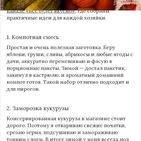
пошаговыми инструкциями их можно найти на
канале «Все будет вкусно»
, где собраны
практичные идеи для каждой хозяйки.
1. Компотная смесь
Простая и очень полезная заготовка. Беру
яблоки, груши, сливы, абрикосы и любые ягоды с
дачи, аккуратно перемешиваю и фасую в
порционные пакеты. Зимой — достал пакетик,
закинул в кастрюлю, и ароматный домашний
компот готов. Такой набор отлично подходит и
для пирогов.
2. Заморозка кукурузы
Консервированная кукуруза в магазине стоит
дорого. Поэтому я отвариваю свежие початки,
срезаю зерна, подсушиваю и замораживаю
тонким слоем. В итоге зимой у меня всегда под