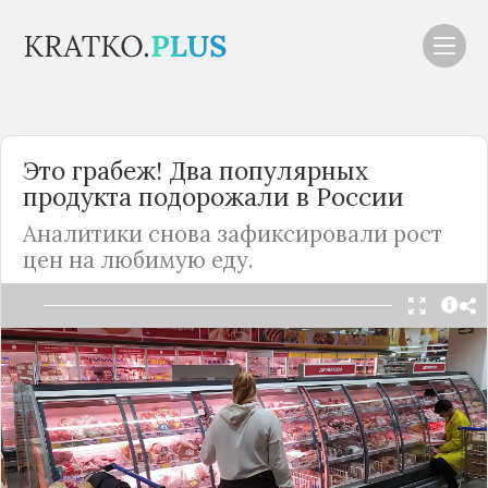
Это грабеж! Два популярных
продукта подорожали в
России
Аналитики снова зафиксировали рост
цен на любимую еду.
Читать в Telegram
Что только не подорожало в этом году!
Буквально каждую неделю появляются новости о
том, что растут цены то на одно, то на другое - то
машины "взлетают" в цене, то куриные яйца. А