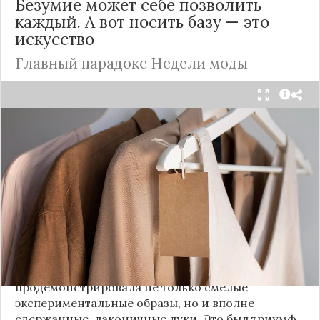
Безумие может себе позволить
каждый. А вот носить базу — это
искусство
Главный парадокс Недели моды
Принято считать, что Неделя моды в Париже —
это исключительно про безумные тренды, на
которые обычный человек посмотрит с
недоумением. Но самый интересный тренд этого
сезона был обращен к реальной жизни. Показы
доказали: истинная роскошь и мастерство стиля
заключаются не в эпатаже, а в виртуозном
владении базовыми вещами.
Как тонко подметила автор канала «Деловая
косметичка», завершившаяся неделя моды
продемонстрировала не только смелые
экспериментальные образы, но и вполне
сдержанные, лаконичные луки. Это был триумф