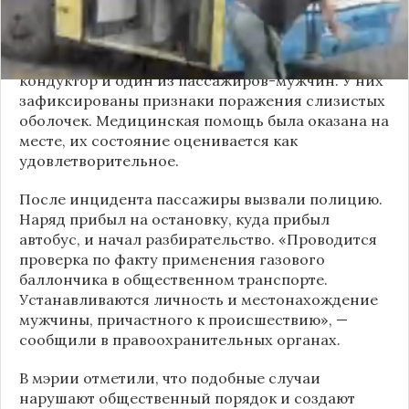
пассажирами. В ходе конфликта он достал
газовый баллончик и распылил его в салоне.
По предварительным данным, пострадали
кондуктор и один из пассажиров-мужчин. У них
зафиксированы признаки поражения слизистых
оболочек. Медицинская помощь была оказана на
месте, их состояние оценивается как
удовлетворительное.
После инцидента пассажиры вызвали полицию.
Наряд прибыл на остановку, куда прибыл
автобус, и начал разбирательство. «Проводится
проверка по факту применения газового
баллончика в общественном транспорте.
Устанавливаются личность и местонахождение
мужчины, причастного к происшествию», —
сообщили в правоохранительных органах.
В мэрии отметили, что подобные случаи
нарушают общественный порядок и создают