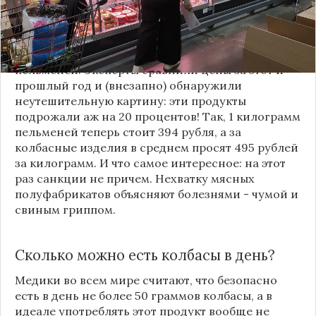
сегодня к ним добавились еще два популярных у
россиян продукта.
Выяснилось, что выросла стоимость колбасы и
пельменей. Эксперты сравнили цены за этот и
прошлый год и (внезапно) обнаружили
неутешительную картину: эти продукты
подрожали аж на 20 процентов! Так, 1 килограмм
пельменей теперь стоит 394 рубля, а за
колбасные изделия в среднем просят 495 рублей
за килограмм. И что самое интересное: на этот
раз санкции не причем. Нехватку мясных
полуфабрикатов объясняют болезнями - чумой и
свиным гриппом.
Сколько можно есть колбасы в день?
Медики во всем мире считают, что безопасно
есть в день не более 50 граммов колбасы, а в
идеале употреблять этот продукт вообще не