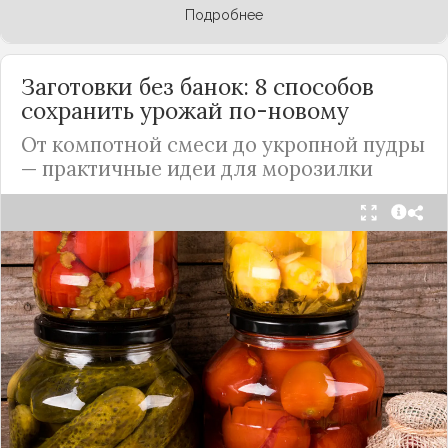
Подробнее
Заготовки без банок: 8 способов
сохранить урожай по-новому
От компотной смеси до укропной пудры
— практичные идеи для морозилки
Каждый год, когда приходит пора богатого
урожая, я стараюсь сохранить максимум летних
витаминов. Закатки в банки — это, безусловно,
классика, которая никуда не уходит из нашей
жизни. Но современный подход к хранению
продуктов показывает, что есть и более простые,
быстрые и удобные способы.
Сегодня я делюсь своими любимыми рецептами
без банок и долгих стерилизаций. Подробнее и с