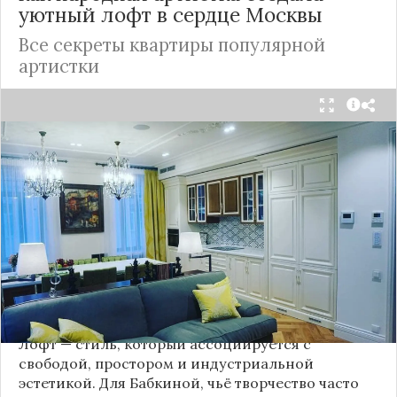
уютный лофт в сердце
Москвы
Все секреты квартиры популярной
артистки
Народная артистка
России
Надежда Бабкина,
известная своей любовью к традиционному
стилю и народной эстетике, удивила
поклонников, выбрав для своей новой
московской квартиры современный стиль лофт.
Это решение стало настоящим откровением,
демонстрирующим её умение сочетать классику
и актуальные тенденции. Подробности о
проекте раскрывает канал “DOMEO | РЕМОНТ
КВАРТИР | НЕДВИЖИМОСТЬ” 2.
Лофт — стиль, который ассоциируется с
свободой, простором и индустриальной
эстетикой. Для Бабкиной, чьё творчество часто