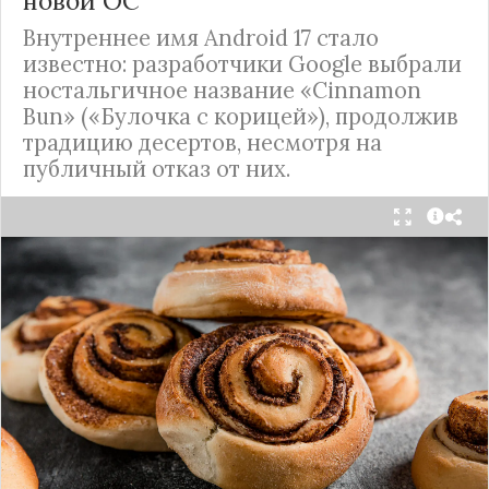
новой ОС
Внутреннее имя Android 17 стало
известно: разработчики Google выбрали
ностальгичное название «Cinnamon
Bun» («Булочка с корицей»), продолжив
традицию десертов, несмотря на
публичный отказ от них.
Стало известно внутреннее кодовое имя
следующей крупной версии Android. Как
сообщают источники, Android 17, релиз которой
ожидается в 2026 году, разрабатывается под
названием
«Cinnamon Bun»
(«Булочка с
корицей»).
Это решение продолжает знаменитую традицию
Google называть версии Android в честь
сладостей и десертов (Cupcake, Donut, KitKat и
т.д.), хотя компания
прекратила публично
использовать эти имена
с момента выхода