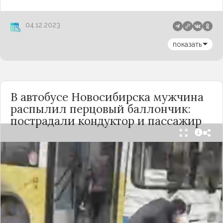
04.12.2023
показать
В автобусе Новосибирска мужчина
распылил перцовый баллончик:
пострадали кондуктор и пассажир
Вечером 24 сентября в салоне автобуса маршрута
№18 в Новосибирске произошёл инцидент с
применением перцового баллончика. Как
сообщили очевидцы в
Telegram-канале
«Инцидент Новосибирск»
, неизвестный
мужчина с бородой сначала вступил в перепалку
с кондуктором, затем поссорился с другими