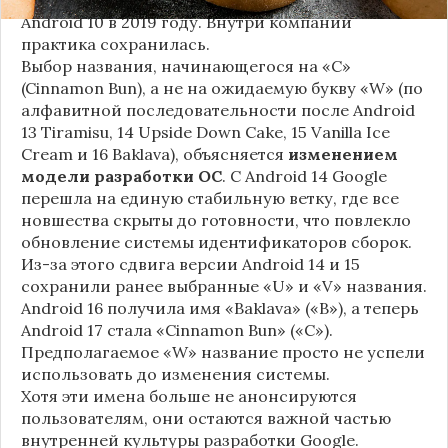
Android 10 в 2019 году. Внутри компании
практика сохранилась.
Выбор названия, начинающегося на «C»
(Cinnamon Bun), а не на ожидаемую букву «W» (по
алфавитной последовательности после Android
13 Tiramisu, 14 Upside Down Cake, 15 Vanilla Ice
Cream и 16 Baklava), объясняется
изменением
модели разработки ОС
. С Android 14 Google
перешла на единую стабильную ветку, где все
новшества скрыты до готовности, что повлекло
обновление системы идентификаторов сборок.
Из-за этого сдвига версии Android 14 и 15
сохранили ранее выбранные «U» и «V» названия.
Android 16 получила имя «Baklava» («B»), а теперь
Android 17 стала «Cinnamon Bun» («C»).
Предполагаемое «W» название просто не успели
использовать до изменения системы.
Хотя эти имена больше не анонсируются
пользователям, они остаются важной частью
внутренней культуры разработки Google.