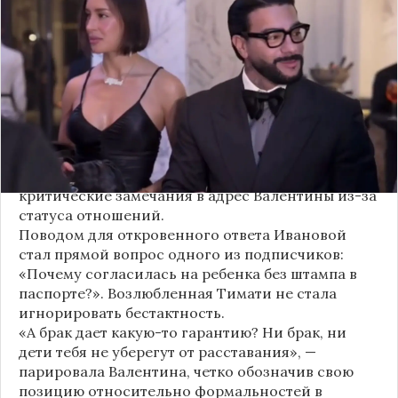
своем решении родить ребенка вне
официального брака. Ее резкая реакция стала
первым косвенным подтверждением слухов о
рождении дочери, ранее распространяемых
изданием «СтарХит».
Хотя сама звездная пара официально не
объявляла о пополнении, поклонники уже
засыпали их поздравлениями. Однако
некоторые комментаторы позволили себе
критические замечания в адрес Валентины из-за
статуса отношений.
Поводом для откровенного ответа Ивановой
стал прямой вопрос одного из подписчиков:
«Почему согласилась на ребенка без штампа в
паспорте?». Возлюбленная Тимати не стала
игнорировать бестактность.
«А брак дает какую-то гарантию? Ни брак, ни
дети тебя не уберегут от расставания», —
парировала Валентина, четко обозначив свою
позицию относительно формальностей в