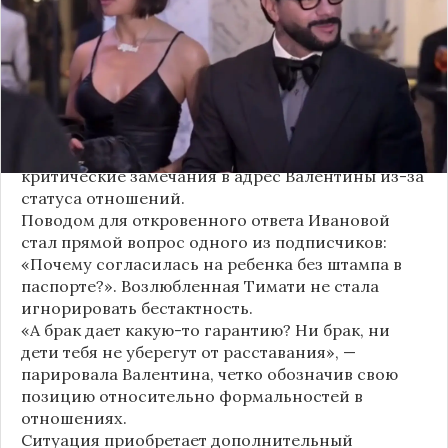
первым косвенным подтверждением слухов о
рождении дочери, ранее распространяемых
изданием «СтарХит».
Хотя сама звездная пара официально не
объявляла о пополнении, поклонники уже
засыпали их поздравлениями. Однако
некоторые комментаторы позволили себе
критические замечания в адрес Валентины из-за
статуса отношений.
Поводом для откровенного ответа Ивановой
стал прямой вопрос одного из подписчиков:
«Почему согласилась на ребенка без штампа в
паспорте?». Возлюбленная Тимати не стала
игнорировать бестактность.
«А брак дает какую-то гарантию? Ни брак, ни
дети тебя не уберегут от расставания», —
парировала Валентина, четко обозначив свою
позицию относительно формальностей в
отношениях.
Ситуация приобретает дополнительный