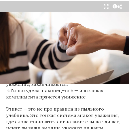
Мы часто думаем, что доверие рушится из-за
серьёзных предательств. Но на самом деле оно
трещит по швам гораздо раньше — в момент,
когда в разговоре звучит невинная на первый
взгляд фраза. Подробнее об этом рассказывает
канал
«Этикет и психология общения» на Дзене
.
«Да я никому не расскажу, правда». И через пару
дней вашу историю пересказывает другой
человек.
«Хватит ныть» — и разговор, а вместе с ним
уважение, заканчиваются.
«Ты похудела, наконец-то!» — и в словах
комплимента прячется унижение.
Этикет — это не про правила из пыльного
учебника. Это тонкая система знаков уважения,
где слова становятся сигналами: слышат ли вас,
ценят ли ваши эмоции, уважают ли ваши