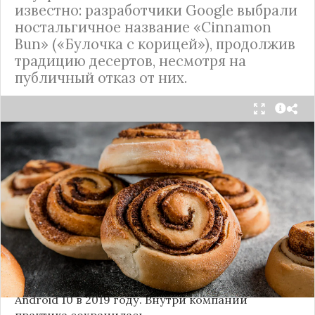
известно: разработчики Google выбрали
ностальгичное название «Cinnamon
Bun» («Булочка с корицей»), продолжив
традицию десертов, несмотря на
публичный отказ от них.
Стало известно внутреннее кодовое имя
следующей крупной версии Android. Как
сообщают источники, Android 17, релиз которой
ожидается в 2026 году, разрабатывается под
названием
«Cinnamon Bun»
(«Булочка с
корицей»).
Это решение продолжает знаменитую традицию
Google называть версии Android в честь
сладостей и десертов (Cupcake, Donut, KitKat и
т.д.), хотя компания
прекратила публично
использовать эти имена
с момента выхода
Android 10 в 2019 году. Внутри компании
практика сохранилась.