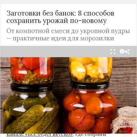
Заготовки без банок: 8 способов
сохранить урожай по-новому
От компотной смеси до укропной пудры
— практичные идеи для морозилки
Каждый год, когда приходит пора богатого
урожая, я стараюсь сохранить максимум летних
витаминов. Закатки в банки — это, безусловно,
классика, которая никуда не уходит из нашей
жизни. Но современный подход к хранению
продуктов показывает, что есть и более простые,
быстрые и удобные способы.
Сегодня я делюсь своими любимыми рецептами
без банок и долгих стерилизаций. Подробнее и с
пошаговыми инструкциями их можно найти на
канале «Все будет вкусно»
, где собраны