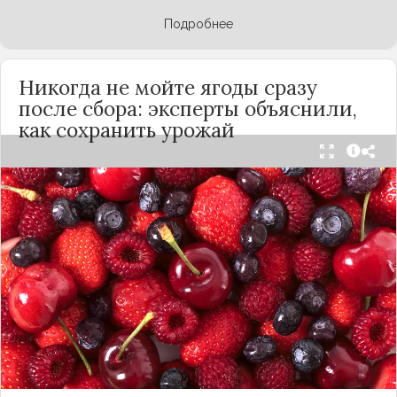
Подробнее
Никогда не мойте ягоды сразу
после сбора: эксперты объяснили,
как сохранить урожай
Мытьё ягод сразу после сбора может обернуться
полной потерей урожая. Как отмечает канал
«Сделай сам», на поверхности плодов есть
естественный восковой налёт, который играет
роль природного барьера. Он защищает ягоды
от пересыхания, бактерий и плесени. При
смывании этого слоя плоды быстро начинают
темнеть, покрываться налётом и терять вкус.
Чтобы ягоды сохранили свежесть, специалисты
рекомендуют: