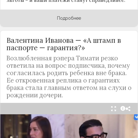
Подробнее
Валентина Иванова — «А штамп в
паспорте — гарантия?»
Возлюбленная рэпера Тимати резко
ответила на вопрос подписчика, почему
согласилась родить ребенка вне брака.
Ее откровенная реплика о гарантиях
брака стала главным ответом на слухи о
рождении дочери.
Валентина Иванова, избранница рэпера Тимати,
публично ответила на бестактный вопрос о
своем решении родить ребенка вне
официального брака. Ее резкая реакция стала