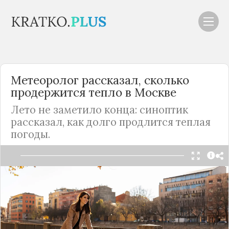
Метеоролог рассказал, сколько
продержится тепло в
Москве
Лето не заметило конца: синоптик
рассказал, как долго продлится теплая
погоды.
Читать в Telegram
Осень началась в
Москве
с аномально высоких
температур. Так, 1 сентября ожидается до +28
градусов. И это более типично для июля, нежели