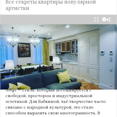
Все секреты квартиры популярной
артистки
Народная артистка
России
Надежда Бабкина,
известная своей любовью к традиционному
стилю и народной эстетике, удивила
поклонников, выбрав для своей новой
московской квартиры современный стиль лофт.
Это решение стало настоящим откровением,
демонстрирующим её умение сочетать классику
и актуальные тенденции. Подробности о
проекте раскрывает канал “DOMEO | РЕМОНТ
КВАРТИР | НЕДВИЖИМОСТЬ” 2.
Лофт — стиль, который ассоциируется с
свободой, простором и индустриальной
эстетикой. Для Бабкиной, чьё творчество часто
связано с народной культурой, это стало
способом выразить свою многогранность. В