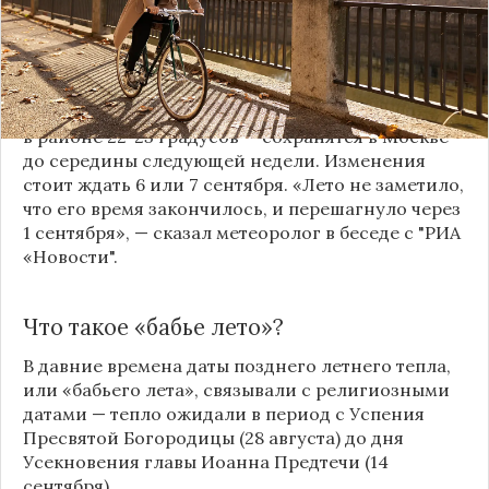
для начала межсезонья. В последующие дни так
жарко уже не будет, но теплая погода пока
останется с жителями столицы. Как рассказал
научный руководитель Гидрометцентра Роман
Вильфанд, типично августовские температуры —
в районе 22-25 градусов — сохранятся в
Москве
до середины следующей недели. Изменения
стоит ждать 6 или 7 сентября. «Лето не заметило,
что его время закончилось, и перешагнуло через
1 сентября», — сказал метеоролог в беседе с "РИА
«Новости".
Что такое «бабье лето»?
В давние времена даты позднего летнего тепла,
или «бабьего лета», связывали с религиозными
датами — тепло ожидали в период с Успения
Пресвятой Богородицы (28 августа) до дня
Усекновения главы Иоанна Предтечи (14
сентября).