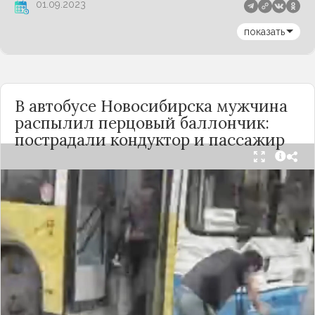
01.09.2023
показать
В автобусе Новосибирска мужчина
распылил перцовый баллончик:
пострадали кондуктор и пассажир
Вечером 24 сентября в салоне автобуса маршрута
№18 в Новосибирске произошёл инцидент с
применением перцового баллончика. Как
сообщили очевидцы в
Telegram-канале
«Инцидент Новосибирск»
, неизвестный
мужчина с бородой сначала вступил в перепалку
с кондуктором, затем поссорился с другими
пассажирами. В ходе конфликта он достал
газовый баллончик и распылил его в салоне.