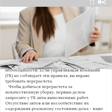
С 1 августа в квитанциях за жилищно-
коммунальные услуги введено важное
новшество. Как поясняет автор канала "ВЗО
ProДеньги", теперь уборка мест общего
пользования (МОП) выделена в отдельную
строку. Это дает жильцам четкое понимание, за
что именно они платят.
Новые нормы строго регламентируют частоту
уборки: мытье полов и лестниц должно
проводиться несколько раз в неделю, удаление
пыли – еженедельно, а уборка снега – по мере
необходимости. Если управляющая компания
(УК) не соблюдает эти правила, вы вправе
требовать перерасчета.
Чтобы добиться перерасчета за
некачественную уборку, первым делом
запросите у УК акты выполненных работ.
Отсутствие актов или несоответствие их
содержания реальному состоянию дома – ваше