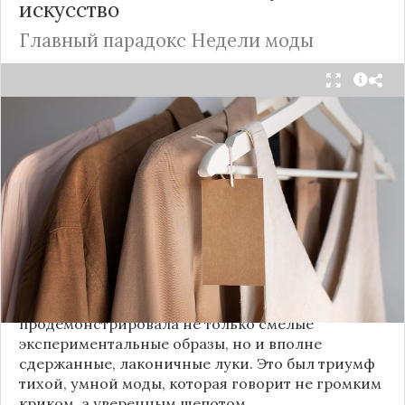
искусство
Главный парадокс Недели моды
Принято считать, что Неделя моды в Париже —
это исключительно про безумные тренды, на
которые обычный человек посмотрит с
недоумением. Но самый интересный тренд этого
сезона был обращен к реальной жизни. Показы
доказали: истинная роскошь и мастерство стиля
заключаются не в эпатаже, а в виртуозном
владении базовыми вещами.
Как тонко подметила автор канала «Деловая
косметичка», завершившаяся неделя моды
продемонстрировала не только смелые
экспериментальные образы, но и вполне
сдержанные, лаконичные луки. Это был триумф
тихой, умной моды, которая говорит не громким
криком, а уверенным шепотом.