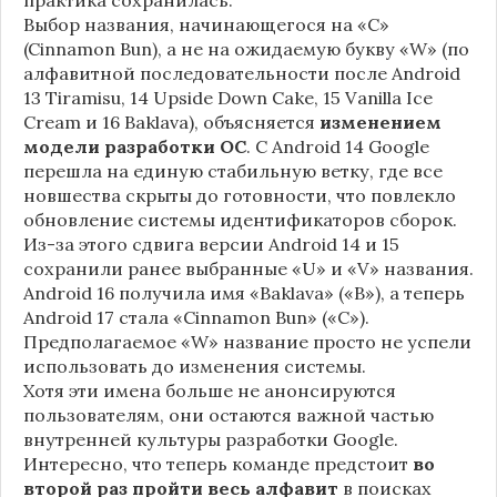
Выбор названия, начинающегося на «C»
(Cinnamon Bun), а не на ожидаемую букву «W» (по
алфавитной последовательности после Android
13 Tiramisu, 14 Upside Down Cake, 15 Vanilla Ice
Cream и 16 Baklava), объясняется
изменением
модели разработки ОС
. С Android 14 Google
перешла на единую стабильную ветку, где все
новшества скрыты до готовности, что повлекло
обновление системы идентификаторов сборок.
Из-за этого сдвига версии Android 14 и 15
сохранили ранее выбранные «U» и «V» названия.
Android 16 получила имя «Baklava» («B»), а теперь
Android 17 стала «Cinnamon Bun» («C»).
Предполагаемое «W» название просто не успели
использовать до изменения системы.
Хотя эти имена больше не анонсируются
пользователям, они остаются важной частью
внутренней культуры разработки Google.
Интересно, что теперь команде предстоит
во
второй раз пройти весь алфавит
в поисках