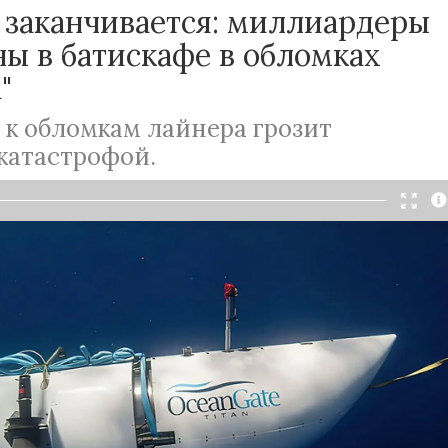
 заканчивается: миллиардеры
ы в батискафе в обломках
"
 к обломкам лайнера грозит
катастрофой.
Читать в Telegram
бломкам легендарного "Титаника", затонувшего в
океане в начале прошлого столетия, начали
едиции на подлодке. К настоящему моменту
Gate уже свозила к опасное путешествие 60
сившихся заплатить за острые ощущения 250
. Однако последнее погружение пошло не по
каф пропал.