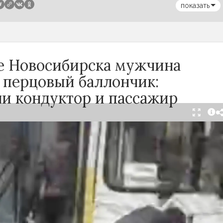
показать
се Новосибирска мужчина
 перцовый баллончик:
ли кондуктор и пассажир
тября в салоне автобуса маршрута №18 в
произошёл инцидент с применением перцового
ак сообщили очевидцы в
Telegram-канале
осибирск»
, неизвестный мужчина с бородой
л в перепалку с кондуктором, затем поссорился
ажирами. В ходе конфликта он достал газовый
спылил его в салоне.