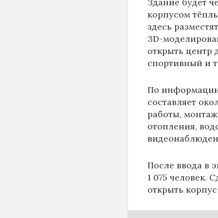
Здание будет ч
корпусом тёплы
здесь разместя
3D-моделирован
открыть центр д
спортивный и 
По информаци
составляет око
работы, монтаж
отопления, вод
видеонаблюден
После ввода в 
1 075 человек. 
открыть корпус