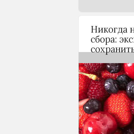
Никогда н
сбора: эк
сохранит
Мытьё ягод сра
потерей урожая.
поверхности пл
который играет
от пересыхания
плоды быстро н
терять вкус.
Чтобы ягоды со