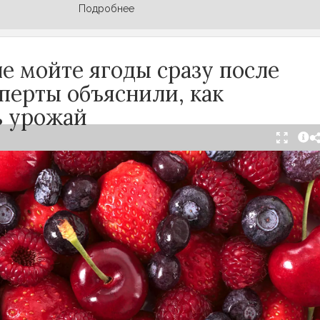
Подробнее
е мойте ягоды сразу после
сперты объяснили, как
ь урожай
зу после сбора может обернуться полной
 Как отмечает канал «Сделай сам», на
одов есть естественный восковой налёт,
 роль природного барьера. Он защищает ягоды
, бактерий и плесени. При смывании этого слоя
ачинают темнеть, покрываться налётом и
хранили свежесть, специалисты рекомендуют: