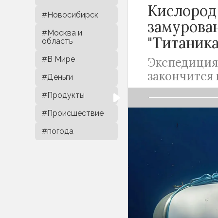
Кислород
#Новосибирск
замурован
#Москва и
"Титаника
область
#В Мире
Экспедиция
закончится 
#Деньги
#Продукты
#Происшествие
#погода
В 2021 году к о
Атлантическом 
совершать эксп
компания Ocean
человек, согла
тысяч долларов
плану, и батис