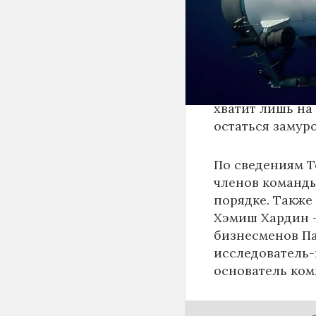
Подлодка с пят
утром в воскре
часа, но связь 
сутки его не мо
хватит лишь на 
остаться замур
По сведениям T
членов команды
порядке. Также
Хэмиш Хардин -
бизнесменов Па
исследователь-
основатель ко