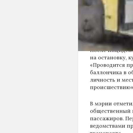
По предварител
пассажиров-му
поражения сли
оказана на мест
удовлетворител
После инциден
на остановку, к
«Проводится пр
баллончика в о
личность и мес
происшествию»,
В мэрии отмети
общественный п
пассажиров. Пе
ведомствами пр