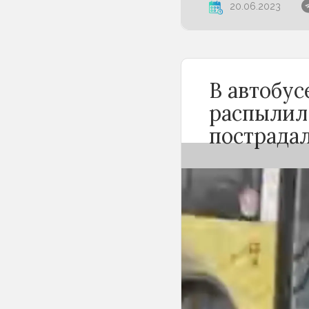
20.06.2023
В автобу
распылил
пострада
Вечером 24 сен
Новосибирске 
баллончика. К
«Инцидент Нов
сначала вступи
с другими пасс
баллончик и ра