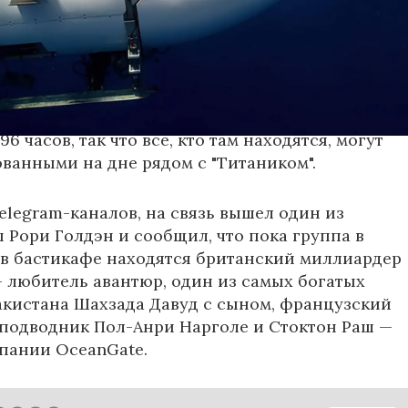
ью туристами на борту опустилась в океан
сенье. Плавание должно было продолжаться два
с судном внезапно оборвалась, и уже вторые
гут найти. Известно, что кислорода в батискафе
96 часов, так что все, кто там находятся, могут
ованными на дне рядом с "Титаником".
elegram-каналов, на связь вышел один из
 Рори Голдэн и сообщил, что пока группа в
 в бастикафе находятся британский миллиардер
 любитель авантюр, один из самых богатых
кистана Шахзада Давуд с сыном, французский
подводник Пол-Анри Нарголе и Стоктон Раш —
мпании OceanGate.