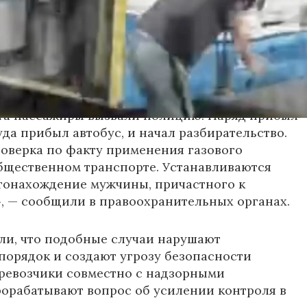
ьным данным, пострадали кондуктор и один из
жчин. У них зафиксированы признаки
зистых оболочек. Медицинская помощь была
е, их состояние оценивается как
ьное.
та пассажиры вызвали полицию. Наряд прибыл
уда прибыл автобус, и начал разбирательство.
оверка по факту применения газового
бщественном транспорте. Устанавливаются
тонахождение мужчины, причастного к
 — сообщили в правоохранительных органах.
ли, что подобные случаи нарушают
орядок и создают угрозу безопасности
ревозчики совместно с надзорными
орабатывают вопрос об усилении контроля в