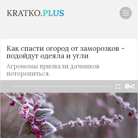
Как спасти огород от заморозков -
подойдут одеяла и угли
Агрономы призвали дачников
поторопиться.
Читать в Telegram
В преддверии вторых майских праздников в
столичном регионе резко похолодало и выпал
снег. Синоптики уже объявили, что 7, 8 и 9 мая
температура в
Москве
и области окажется ниже