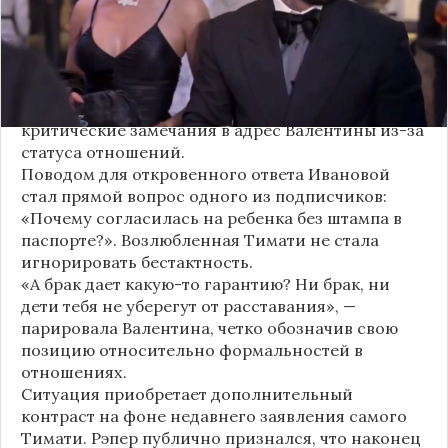
изданием «СтарХит».
Хотя сама звездная пара официально не
объявляла о пополнении, поклонники уже
засыпали их поздравлениями. Однако
некоторые комментаторы позволили себе
критические замечания в адрес Валентины из-за
статуса отношений.
Поводом для откровенного ответа Ивановой
стал прямой вопрос одного из подписчиков:
«Почему согласилась на ребенка без штампа в
паспорте?». Возлюбленная Тимати не стала
игнорировать бестактность.
«А брак дает какую-то гарантию? Ни брак, ни
дети тебя не уберегут от расставания», —
парировала Валентина, четко обозначив свою
позицию относительно формальностей в
отношениях.
Ситуация приобретает дополнительный
контраст на фоне недавнего заявления самого
Тимати. Рэпер публично признался, что наконец