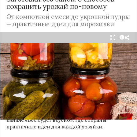
сохранить урожай по-новому
От компотной смеси до укропной пудры
— практичные идеи для морозилки
Каждый год, когда приходит пора богатого
урожая, я стараюсь сохранить максимум летних
витаминов. Закатки в банки — это, безусловно,
классика, которая никуда не уходит из нашей
жизни. Но современный подход к хранению
продуктов показывает, что есть и более простые,
быстрые и удобные способы.
Сегодня я делюсь своими любимыми рецептами
без банок и долгих стерилизаций. Подробнее и с
пошаговыми инструкциями их можно найти на
канале «Все будет вкусно»
, где собраны
практичные идеи для каждой хозяйки.