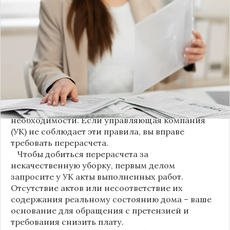
коммунальные услуги введено важное
новшество. Как поясняет автор канала "ВЗО
ProДеньги", теперь уборка мест общего
пользования (МОП) выделена в отдельную
строку. Это дает жильцам четкое понимание, за
что именно они платят.
Новые нормы строго регламентируют частоту
уборки: мытье полов и лестниц должно
проводиться несколько раз в неделю, удаление
пыли – еженедельно, а уборка снега – по мере
необходимости. Если управляющая компания
(УК) не соблюдает эти правила, вы вправе
требовать перерасчета.
Чтобы добиться перерасчета за
некачественную уборку, первым делом
запросите у УК акты выполненных работ.
Отсутствие актов или несоответствие их
содержания реальному состоянию дома – ваше
основание для обращения с претензией и
требования снизить плату.