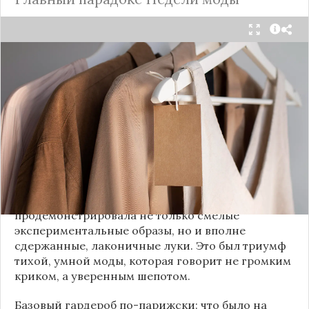
Принято считать, что Неделя моды в Париже —
это исключительно про безумные тренды, на
которые обычный человек посмотрит с
недоумением. Но самый интересный тренд этого
сезона был обращен к реальной жизни. Показы
доказали: истинная роскошь и мастерство стиля
заключаются не в эпатаже, а в виртуозном
владении базовыми вещами.
Как тонко подметила автор канала «Деловая
косметичка», завершившаяся неделя моды
продемонстрировала не только смелые
экспериментальные образы, но и вполне
сдержанные, лаконичные луки. Это был триумф
тихой, умной моды, которая говорит не громким
криком, а уверенным шепотом.
Базовый гардероб по-парижски: что было на