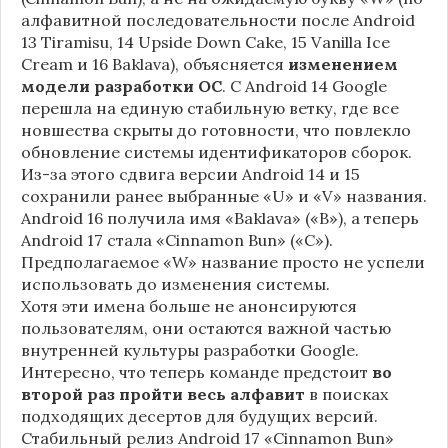
алфавитной последовательности после Android
13 Tiramisu, 14 Upside Down Cake, 15 Vanilla Ice
Cream и 16 Baklava), объясняется
изменением
модели разработки ОС
. С Android 14 Google
перешла на единую стабильную ветку, где все
новшества скрыты до готовности, что повлекло
обновление системы идентификаторов сборок.
Из-за этого сдвига версии Android 14 и 15
сохранили ранее выбранные «U» и «V» названия.
Android 16 получила имя «Baklava» («B»), а теперь
Android 17 стала «Cinnamon Bun» («C»).
Предполагаемое «W» название просто не успели
использовать до изменения системы.
Хотя эти имена больше не анонсируются
пользователям, они остаются важной частью
внутренней культуры разработки Google.
Интересно, что теперь команде предстоит
во
второй раз пройти весь алфавит
в поисках
подходящих десертов для будущих версий.
Стабильный релиз Android 17 «Cinnamon Bun»