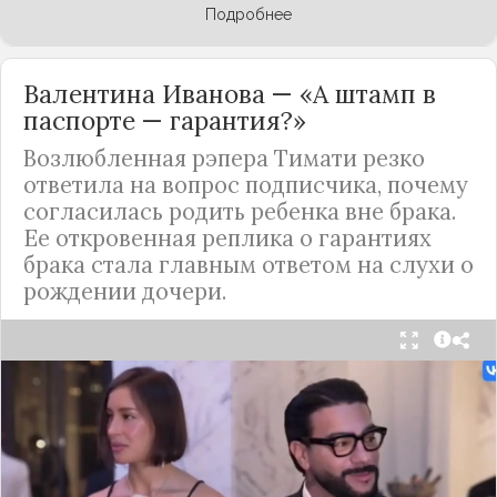
Подробнее
Валентина Иванова — «А штамп в
паспорте — гарантия?»
Возлюбленная рэпера Тимати резко
ответила на вопрос подписчика, почему
согласилась родить ребенка вне брака.
Ее откровенная реплика о гарантиях
брака стала главным ответом на слухи о
рождении дочери.
Валентина Иванова, избранница рэпера Тимати,
публично ответила на бестактный вопрос о
своем решении родить ребенка вне
официального брака. Ее резкая реакция стала
первым косвенным подтверждением слухов о
рождении дочери, ранее распространяемых