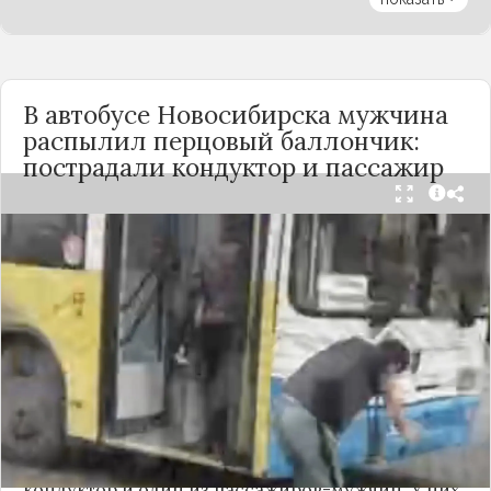
В автобусе Новосибирска мужчина
распылил перцовый баллончик:
пострадали кондуктор и пассажир
Вечером 24 сентября в салоне автобуса маршрута
№18 в Новосибирске произошёл инцидент с
применением перцового баллончика. Как
сообщили очевидцы в
Telegram-канале
«Инцидент Новосибирск»
, неизвестный
мужчина с бородой сначала вступил в перепалку
с кондуктором, затем поссорился с другими
пассажирами. В ходе конфликта он достал
газовый баллончик и распылил его в салоне.
По предварительным данным, пострадали
кондуктор и один из пассажиров-мужчин. У них