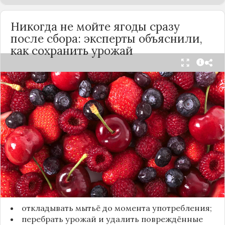
Никогда не мойте ягоды сразу
после сбора: эксперты объяснили,
как сохранить урожай
Мытьё ягод сразу после сбора может обернуться
полной потерей урожая. Как отмечает канал
«Сделай сам», на поверхности плодов есть
естественный восковой налёт, который играет
роль природного барьера. Он защищает ягоды
от пересыхания, бактерий и плесени. При
смывании этого слоя плоды быстро начинают
темнеть, покрываться налётом и терять вкус.
Чтобы ягоды сохранили свежесть, специалисты
рекомендуют:
откладывать мытьё до момента употребления;
перебрать урожай и удалить повреждённые