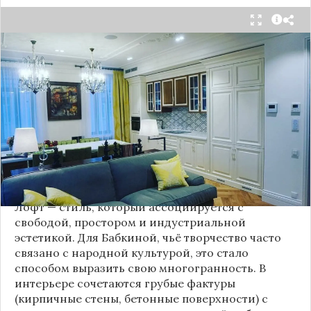
Народная артистка
России
Надежда Бабкина,
известная своей любовью к традиционному
стилю и народной эстетике, удивила
поклонников, выбрав для своей новой
московской квартиры современный стиль лофт.
Это решение стало настоящим откровением,
демонстрирующим её умение сочетать классику
и актуальные тенденции. Подробности о
проекте раскрывает канал “DOMEO | РЕМОНТ
КВАРТИР | НЕДВИЖИМОСТЬ” 2.
Лофт — стиль, который ассоциируется с
свободой, простором и индустриальной
эстетикой. Для Бабкиной, чьё творчество часто
связано с народной культурой, это стало
способом выразить свою многогранность. В
интерьере сочетаются грубые фактуры
(кирпичные стены, бетонные поверхности) с