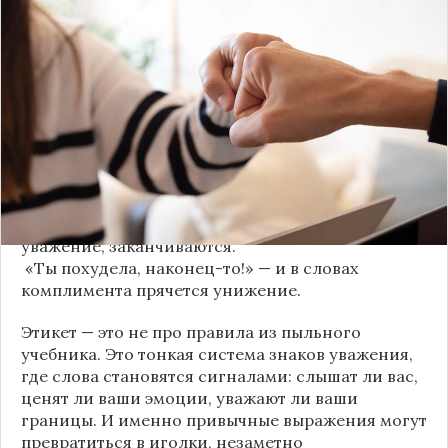
Мы часто думаем, что доверие рушится из-за
серьёзных предательств. Но на самом деле оно
трещит по швам гораздо раньше — в момент,
когда в разговоре звучит невинная на первый
взгляд фраза. Подробнее об этом рассказывает
канал
«Этикет и психология общения» на Дзене
.
«Да я никому не расскажу, правда». И через пару
дней вашу историю пересказывает другой
человек.
«Хватит ныть» — и разговор, а вместе с ним
уважение, заканчиваются.
«Ты похудела, наконец-то!» — и в словах
комплимента прячется унижение.
Этикет — это не про правила из пыльного
учебника. Это тонкая система знаков уважения,
где слова становятся сигналами: слышат ли вас,
ценят ли ваши эмоции, уважают ли ваши
границы. И именно привычные выражения могут
превратиться в иголки, незаметно