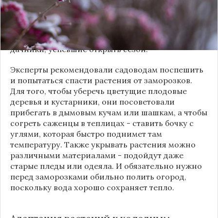
климатической нормы аж на 10 градусов, ночью
будут заморозки, а днем продолжит идти сне.
Столичные власти уже пообещали вернуть в
дома отопление. Обеспокоены ситуацией и
дачники, успевшие открыть сезон.
Эксперты рекомендовали садоводам поспешить
и попытаться спасти растения от заморозков.
Для того, чтобы уберечь цветущие плодовые
деревья и кустарники, они посоветовали
прибегать в дымовым кучам или шашкам, а чтобы
согреть саженцы в теплицах - ставить бочку с
углями, которая быстро поднимет там
температуру. Также укрывать растения можно
различными материалами - подойдут даже
старые пледы или одеяла. И обязательно нужно
перед заморозками обильно полить огород,
поскольку вода хорошо сохраняет тепло.