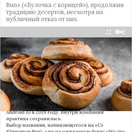
Bun» («Булочка с корицей»), продолжив
традицию десертов, несмотря на
публичный отказ от них.
Стало известно внутреннее кодовое имя
следующей крупной версии Android. Как
сообщают источники, Android 17, релиз которой
ожидается в 2026 году, разрабатывается под
названием
«Cinnamon Bun»
(«Булочка с
корицей»).
Это решение продолжает знаменитую традицию
Google называть версии Android в честь
сладостей и десертов (Cupcake, Donut, KitKat и
т.д.), хотя компания
прекратила публично
использовать эти имена
с момента выхода
Android 10 в 2019 году. Внутри компании
практика сохранилась.
Выбор названия, начинающегося на «C»
(Cinnamon Bun), а не на ожидаемую букву «W» (по