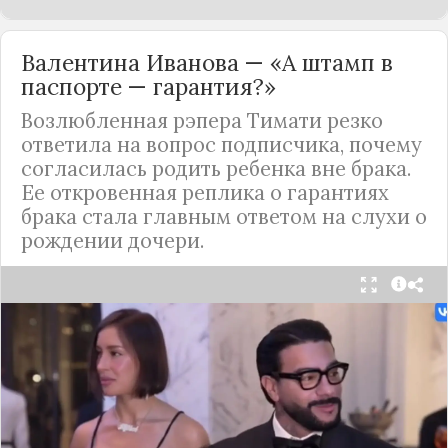
Валентина Иванова — «А штамп в
паспорте — гарантия?»
Возлюбленная рэпера Тимати резко
ответила на вопрос подписчика, почему
согласилась родить ребенка вне брака.
Ее откровенная реплика о гарантиях
брака стала главным ответом на слухи о
рождении дочери.
Валентина Иванова, избранница рэпера Тимати,
публично ответила на бестактный вопрос о
своем решении родить ребенка вне
официального брака. Ее резкая реакция стала
первым косвенным подтверждением слухов о
рождении дочери, ранее распространяемых
изданием «СтарХит».