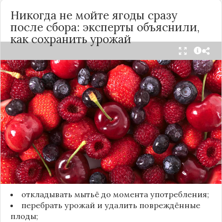
Никогда не мойте ягоды сразу
после сбора: эксперты объяснили,
как сохранить урожай
Мытьё ягод сразу после сбора может обернуться
полной потерей урожая. Как отмечает канал
«Сделай сам», на поверхности плодов есть
естественный восковой налёт, который играет
роль природного барьера. Он защищает ягоды
от пересыхания, бактерий и плесени. При
смывании этого слоя плоды быстро начинают
темнеть, покрываться налётом и терять вкус.
Чтобы ягоды сохранили свежесть, специалисты
рекомендуют:
откладывать мытьё до момента употребления;
перебрать урожай и удалить повреждённые
плоды;