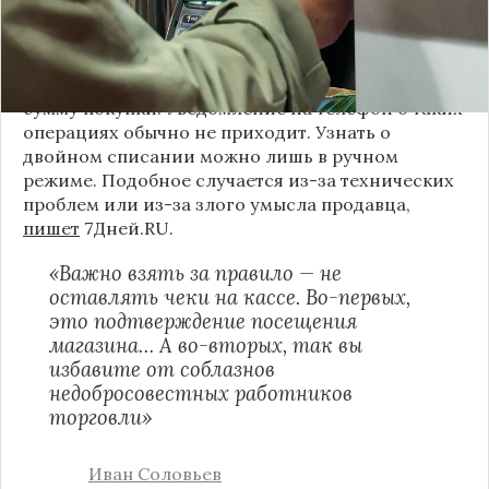
юрист Иван Соловьев.
По словам эксперта, магазины могут подать
заявление в банк, чтобы там еще раз списали
сумму покупки. Уведомление на телефон о таких
операциях обычно не приходит. Узнать о
двойном списании можно лишь в ручном
режиме. Подобное случается из-за технических
проблем или из-за злого умысла продавца,
пишет
7Дней.RU.
«Важно взять за правило — не
оставлять чеки на кассе. Во-первых,
это подтверждение посещения
магазина… А во-вторых, так вы
избавите от соблазнов
недобросовестных работников
торговли»
Иван Соловьев