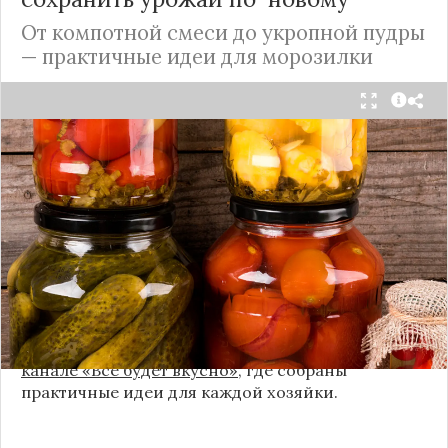
От компотной смеси до укропной пудры
— практичные идеи для морозилки
Каждый год, когда приходит пора богатого
урожая, я стараюсь сохранить максимум летних
витаминов. Закатки в банки — это, безусловно,
классика, которая никуда не уходит из нашей
жизни. Но современный подход к хранению
продуктов показывает, что есть и более простые,
быстрые и удобные способы.
Сегодня я делюсь своими любимыми рецептами
без банок и долгих стерилизаций. Подробнее и с
пошаговыми инструкциями их можно найти на
канале «Все будет вкусно»
, где собраны
практичные идеи для каждой хозяйки.