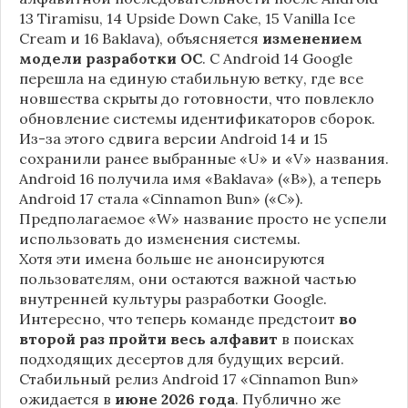
13 Tiramisu, 14 Upside Down Cake, 15 Vanilla Ice
Cream и 16 Baklava), объясняется
изменением
модели разработки ОС
. С Android 14 Google
перешла на единую стабильную ветку, где все
новшества скрыты до готовности, что повлекло
обновление системы идентификаторов сборок.
Из-за этого сдвига версии Android 14 и 15
сохранили ранее выбранные «U» и «V» названия.
Android 16 получила имя «Baklava» («B»), а теперь
Android 17 стала «Cinnamon Bun» («C»).
Предполагаемое «W» название просто не успели
использовать до изменения системы.
Хотя эти имена больше не анонсируются
пользователям, они остаются важной частью
внутренней культуры разработки Google.
Интересно, что теперь команде предстоит
во
второй раз пройти весь алфавит
в поисках
подходящих десертов для будущих версий.
Стабильный релиз Android 17 «Cinnamon Bun»
ожидается в
июне 2026 года
. Публично же