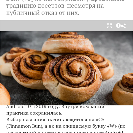
традицию десертов, несмотря на
публичный отказ от них.
Стало известно внутреннее кодовое имя
следующей крупной версии Android. Как
сообщают источники, Android 17, релиз которой
ожидается в 2026 году, разрабатывается под
названием
«Cinnamon Bun»
(«Булочка с
корицей»).
Это решение продолжает знаменитую традицию
Google называть версии Android в честь
сладостей и десертов (Cupcake, Donut, KitKat и
т.д.), хотя компания
прекратила публично
использовать эти имена
с момента выхода
Android 10 в 2019 году. Внутри компании
практика сохранилась.
Выбор названия, начинающегося на «C»
(Cinnamon Bun), а не на ожидаемую букву «W» (по
алфавитной последовательности после Android