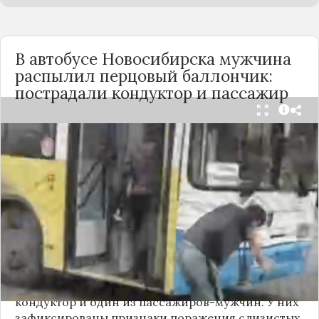
В автобусе Новосибирска мужчина
распылил перцовый баллончик:
пострадали кондуктор и пассажир
Вечером 24 сентября в салоне автобуса маршрута
№18 в Новосибирске произошёл инцидент с
применением перцового баллончика. Как
сообщили очевидцы в
Telegram-канале
«Инцидент Новосибирск»
, неизвестный
мужчина с бородой сначала вступил в перепалку
с кондуктором, затем поссорился с другими
пассажирами. В ходе конфликта он достал
газовый баллончик и распылил его в салоне.
По предварительным данным, пострадали
кондуктор и один из пассажиров-мужчин. У них
зафиксированы признаки поражения слизистых