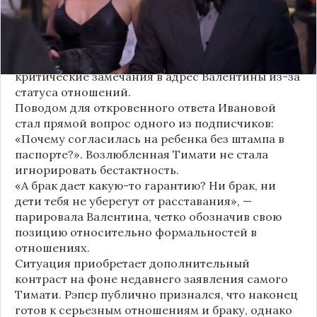
Хотя сама звездная пара официально не
объявляла о пополнении, поклонники уже
засыпали их поздравлениями. Однако
некоторые комментаторы позволили себе
критические замечания в адрес Валентины из-за
статуса отношений.
Поводом для откровенного ответа Ивановой
стал прямой вопрос одного из подписчиков:
«Почему согласилась на ребенка без штампа в
паспорте?». Возлюбленная Тимати не стала
игнорировать бестактность.
«А брак дает какую-то гарантию? Ни брак, ни
дети тебя не уберегут от расставания», —
парировала Валентина, четко обозначив свою
позицию относительно формальностей в
отношениях.
Ситуация приобретает дополнительный
контраст на фоне недавнего заявления самого
Тимати. Рэпер публично признался, что наконец
готов к серьезным отношениям и браку, однако