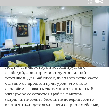
Народная артистка
России
Надежда Бабкина,
известная своей любовью к традиционному
стилю и народной эстетике, удивила
поклонников, выбрав для своей новой
московской квартиры современный стиль лофт.
Это решение стало настоящим откровением,
демонстрирующим её умение сочетать классику
и актуальные тенденции. Подробности о
проекте раскрывает канал “DOMEO | РЕМОНТ
КВАРТИР | НЕДВИЖИМОСТЬ” 2.
Лофт — стиль, который ассоциируется с
свободой, простором и индустриальной
эстетикой. Для Бабкиной, чьё творчество часто
связано с народной культурой, это стало
способом выразить свою многогранность. В
интерьере сочетаются грубые фактуры
(кирпичные стены, бетонные поверхности) с
элегантными деталями: антикварной мебелью,