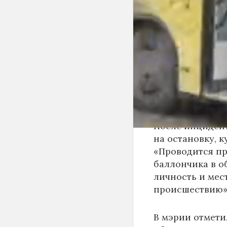
с другими пасс
баллончик и ра
По предварител
пассажиров-му
поражения сли
оказана на мест
удовлетворител
После инциден
на остановку, к
«Проводится пр
баллончика в о
личность и мес
происшествию»,
В мэрии отмети