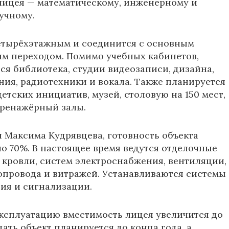
лицея — математическому, инженерному и
учному.
етырёхэтажным и соединится с основным
м переходом. Помимо учебных кабинетов,
тся библиотека, студии видеозаписи, дизайна,
ия, радиотехники и вокала. Также планируется
етских инициатив, музей, столовую на 150 мест,
тренажёрный залы.
и
Максима Кудрявцева
, готовность объекта
ло 70%. В настоящее время ведутся отделочные
 кровли, систем электроснабжения, вентиляции,
опровода и витражей. Устанавливаются системы
ия и сигнализации.
эксплуатацию вместимость лицея увеличится до
Сдать объект планируется до конца года, а