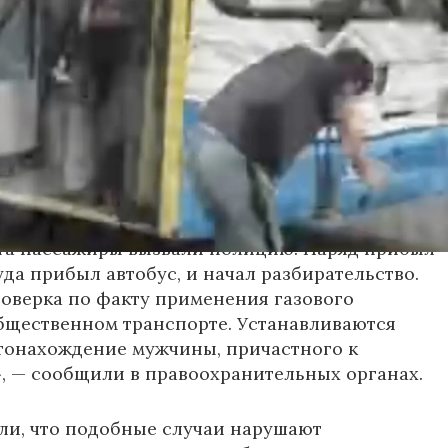
ажирами. В ходе конфликта он достал газовый
спылил его в салоне.
ьным данным, пострадали кондуктор и один из
жчин. У них зафиксированы признаки
зистых оболочек. Медицинская помощь была
е, их состояние оценивается как
ьное.
та пассажиры вызвали полицию. Наряд прибыл
уда прибыл автобус, и начал разбирательство.
оверка по факту применения газового
бщественном транспорте. Устанавливаются
тонахождение мужчины, причастного к
 — сообщили в правоохранительных органах.
ли, что подобные случаи нарушают