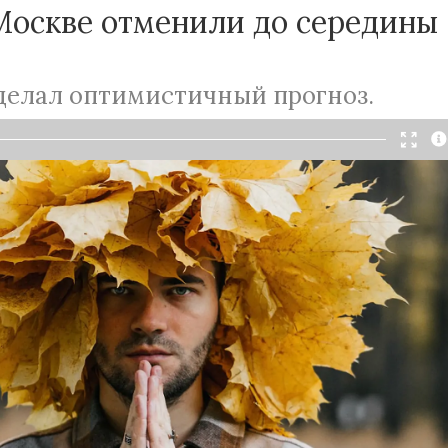
Москве
отменили до середины
делал оптимистичный прогноз.
Читать в Telegram
ве
не будет до середины октября. Об этом
0»
рассказал синоптик Александр Ильин.
 что сентябрь 2023 года в
Москве
можно назвать
 последние 144 года. В городе выпало только 6
адков при норме в 66, это 10% от месячной
очень засушливое, осадков выпало около 10% от