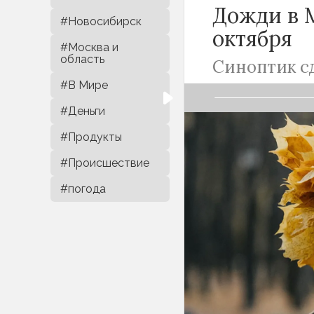
Дожди в
#Новосибирск
октября
#Москва и
область
Синоптик с
#В Мире
#Деньги
#Продукты
#Происшествие
Дождей в
Моск
телеканалу
«36
#погода
Он подчеркнул,
самым сухим за
миллиметров ос
нормы.
«Начало осени 