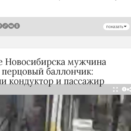
.
показать
се Новосибирска мужчина
 перцовый баллончик:
ли кондуктор и пассажир
тября в салоне автобуса маршрута №18 в
произошёл инцидент с применением перцового
ак сообщили очевидцы в
Telegram-канале
осибирск»
, неизвестный мужчина с бородой
л в перепалку с кондуктором, затем поссорился