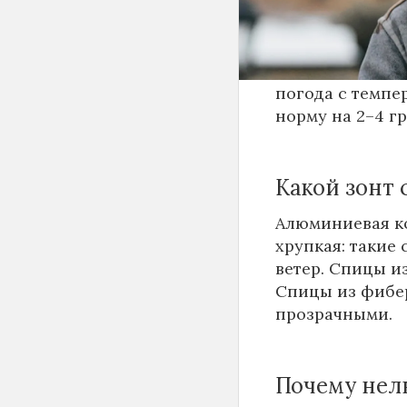
сентябрьской н
До середины сл
погода с темп
норму на 2–4 гр
Какой зонт 
Алюминиевая ко
хрупкая: такие
ветер. Спицы и
Спицы из фибер
прозрачными.
Почему нель