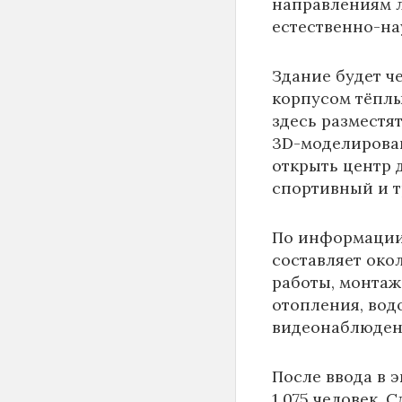
направлениям 
естественно-на
Здание будет ч
корпусом тёплы
здесь разместя
3D-моделирован
открыть центр д
спортивный и 
По информаци
составляет око
работы, монтаж
отопления, вод
видеонаблюден
После ввода в 
1 075 человек. 