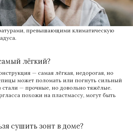
ормы», – добавил синоптик.
едующего месяца будет сохраняться хорошая
ературами, превышающими климатическую
адуса.
самый лёгкий?
нструкция — самая лёгкая, недорогая, но
 спицы может поломать или погнуть сильный
з стали — прочные, но довольно тяжёлые.
гласса похожи на пластмассу, могут быть
зя сушить зонт в доме?