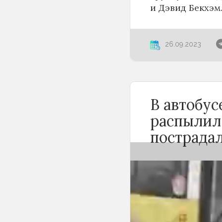
и Дэвид Бекхэм
26.09.2023
В автобу
распылил
пострада
Вечером 24 сен
Новосибирске 
баллончика. К
«Инцидент Нов
сначала вступи