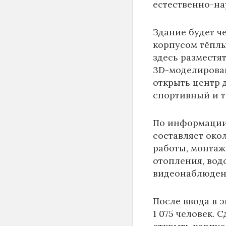
естественно-на
Здание будет ч
корпусом тёплы
здесь разместя
3D-моделирован
открыть центр д
спортивный и 
По информаци
составляет око
работы, монтаж
отопления, вод
видеонаблюден
После ввода в 
1 075 человек. 