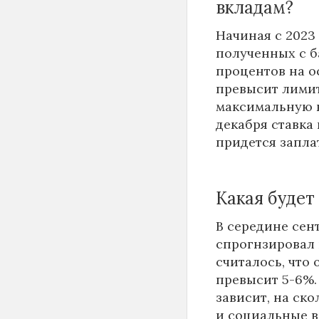
вкладам?
Начиная с 2023 
полученных с б
процентов на о
превысит лимит
максимальную к
декабря ставка 
придется заплат
Какая будет
В середине сен
спрогнзировал 
считалось, что
превысит 5-6%.
зависит, на ск
и социальные в