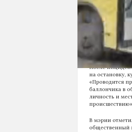
баллончик и ра
По предварител
пассажиров-му
поражения сли
оказана на мест
удовлетворител
После инциден
на остановку, к
«Проводится пр
баллончика в о
личность и мес
происшествию»,
В мэрии отмети
общественный п