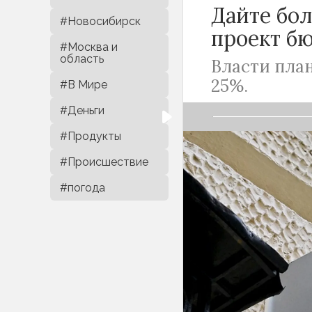
Дайте бол
#Новосибирск
проект бю
#Москва и
область
Власти пла
25%.
#В Мире
#Деньги
#Продукты
#Происшествие
За три года вл
#погода
собираемых нал
доходы в 23,3 т
счет чего?
В Счетной пала
2024-26 годы. 
планируется ув