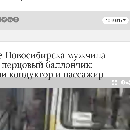
показать
се Новосибирска мужчина
 перцовый баллончик:
ли кондуктор и пассажир
тября в салоне автобуса маршрута №18 в
произошёл инцидент с применением перцового
ак сообщили очевидцы в
Telegram-канале
осибирск»
, неизвестный мужчина с бородой
л в перепалку с кондуктором, затем поссорился
ажирами. В ходе конфликта он достал газовый