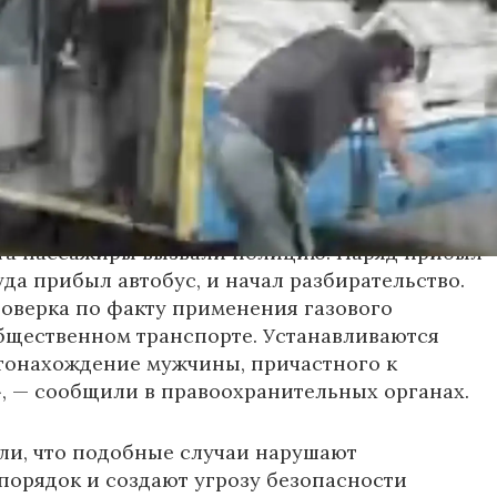
спылил его в салоне.
ьным данным, пострадали кондуктор и один из
жчин. У них зафиксированы признаки
зистых оболочек. Медицинская помощь была
е, их состояние оценивается как
ьное.
та пассажиры вызвали полицию. Наряд прибыл
уда прибыл автобус, и начал разбирательство.
оверка по факту применения газового
бщественном транспорте. Устанавливаются
тонахождение мужчины, причастного к
 — сообщили в правоохранительных органах.
ли, что подобные случаи нарушают
орядок и создают угрозу безопасности