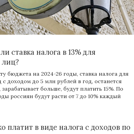
ФЛ и НДС. Есть мнение, что цены на
 будут повышаться, как и внутренний спрос на
. Также с 2024 года государство начнет
 с доходов по вкладам,
сообщают
«Известия».
ли ставка налога в 13% для
 лиц?
ту бюджета на 2024-26 годы, ставка налога для
 с доходом до 5 млн рублей в год, останется
 зарабатывает больше, будут платить 15%. По
оды россиян будут расти от 7 до 10% каждый
ко платит в виде налога с доходов по