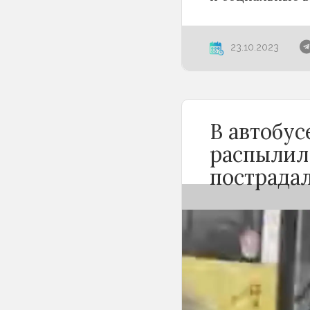
23.10.2023
В автобу
распылил
пострада
Вечером 24 сен
Новосибирске 
баллончика. К
«Инцидент Нов
сначала вступи
с другими пасс