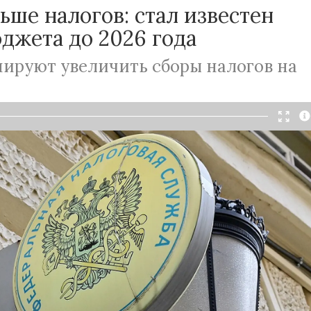
ьше налогов: стал известен
джета до 2026 года
нируют увеличить сборы налогов на
Читать в Telegram
асти
России
собираются увеличить объемы
огов. Если в 2023 году в планах заложены
рлн рублей, то в 2026 году — на 25% больше. За
те рассмотрели проект российского бюджета на
В заключении отмечается, что доходы
еличить за счет налога на добычу полезных