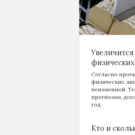
ископаемых, НД
энергоносители
товары и услуги
получать налог
Увеличится 
физических
Согласно проек
физических лиц
неизменной. Те,
прогнозам, дох
год.
Кто и сколь